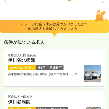
一時募集休止
2交代（常勤）
29.0
給与
万円〜
/月
賞与3ヶ月
※一例
イメージに合う求人は見つかりましたか？
時間
9:00～17:00
（休憩60分）
他の求人も比較してみましょう！
年間休日120日
4週8休以上
ブランク可
月給29万円以上可
条件が似ている求人
気になる
詳細を見る
医療法人社団 紫髙会
伊川谷北病院
一時募集休止
日勤のみ（パート）
エージェント求人
56床
車通勤可
兵庫県神戸市西区
/ 伊川谷駅（神戸市営西神・山手
1,600
給与
時給
円〜
線） 徒歩30分
時間
9:00～17:00
（休憩60分）
ブランク可
時給1,600円以上可
医療法人社団菫会
気になる
詳細を見る
伊川谷病院