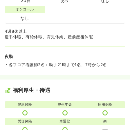
120日
あり
なし
オンコール
なし
4週8休以上
慶弔休暇、有給休暇、育児休業、産前産後休暇
夜勤
各フロア看護師2名＋助手21時まで1名、7時から2名
福利厚生・待遇
健康保険
厚生年金
雇用保険
労災保険
車通勤
寮