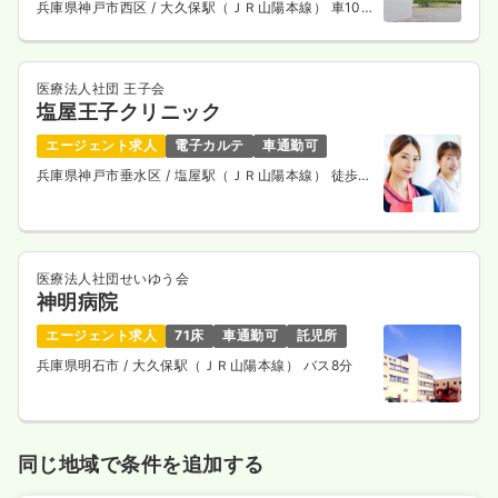
兵庫県神戸市西区
/ 大久保駅（ＪＲ山陽本線） 車10
分
医療法人社団 王子会
塩屋王子クリニック
エージェント求人
電子カルテ
車通勤可
兵庫県神戸市垂水区
/ 塩屋駅（ＪＲ山陽本線） 徒歩7
分
医療法人社団せいゆう会
神明病院
エージェント求人
71床
車通勤可
託児所
兵庫県明石市
/ 大久保駅（ＪＲ山陽本線） バス8分
同じ地域で条件を追加する