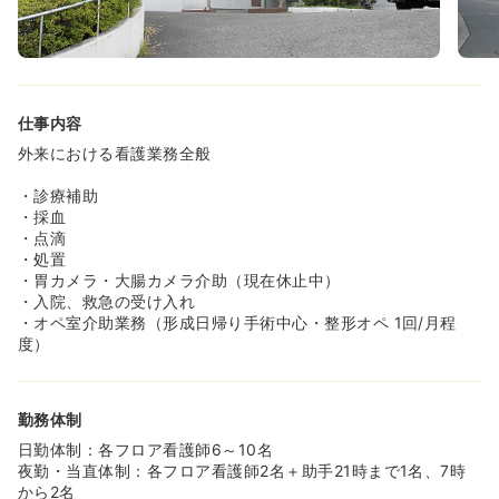
仕事内容
外来における看護業務全般
・診療補助
・採血
・点滴
・処置
・胃カメラ・大腸カメラ介助（現在休止中）
・入院、救急の受け入れ
・オペ室介助業務（形成日帰り手術中心・整形オペ 1回/月程
度）
勤務体制
日勤体制：各フロア看護師6～10名
夜勤・当直体制：各フロア看護師2名＋助手21時まで1名、7時
から2名