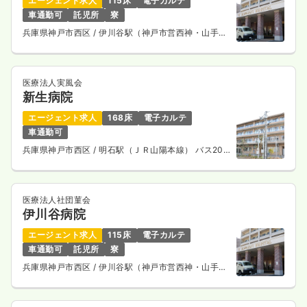
エージェント求人
115床
電子カルテ
車通勤可
託児所
寮
透析
一般病院
正・准看護師
兵庫県神戸市西区
/ 伊川谷駅（神戸市営西神・山手
線） バス8分
一時募集休止
日勤のみ（常勤）
医療法人実風会
23.4
給与
万円〜
/月
賞与3ヶ月
新生病院
※一例
時間
8:00～16:00
（休憩60分）
エージェント求人
168床
電子カルテ
車通勤可
日曜休み
ブランク可
月給23万円以上可
兵庫県神戸市西区
/ 明石駅（ＪＲ山陽本線） バス20
分
気になる
詳細を見る
医療法人社団菫会
伊川谷病院
一時募集休止
日勤のみ（パート）
エージェント求人
115床
電子カルテ
給与
お問い合わせください
車通勤可
託児所
寮
時間
8:00～16:00
（休憩60分）
兵庫県神戸市西区
/ 伊川谷駅（神戸市営西神・山手
日曜休み
ブランク可
線） バス8分
気になる
詳細を見る