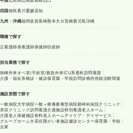
中国
広島
岡山
鳥取
島根
山口
四国
徳島
香川
愛媛
高知
九州・沖縄
福岡
佐賀
長崎
熊本
大分
宮崎
鹿児島
沖縄
職種で探す
正看護師
准看護師
保健師
助産師
担当業務で探す
病棟
外来
オペ室(手術室)
救急外来
ICU系
透析
訪問看護
介護・福祉系
検診・健診
保育園・学校
訪問診療
内視鏡
治験関連
施設形態で探す
一般病院
大学病院
一般＋療養
療養型病院
精神科病院
クリニック
美容クリニック
訪問看護
介護施設
特別養護老人ホーム
介護老人保健施設
有料老人ホーム
デイケア・デイサービス
グループホーム
サ高住
障がい者施設
健診センター
保育園・学校
企業