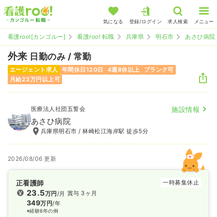
気になる
登録/ログイン
求人検索
メニュー
看護roo![カンゴルー]
看護roo! 転職
兵庫県
明石市
あさひ病院
外来
日勤のみ / 常勤
エージェント求人
年間休日120日
4週8休以上
ブランク可
月給23万円以上可
医療法人社団五誓会
施設情報
あさひ病院
兵庫県明石市 / 林崎松江海岸駅 徒歩5分
2026/08/06 更新
正看護師
一時募集休止
23.5
賞与 3ヶ月
万円
/月
349
万円
/年
※経験6年の例