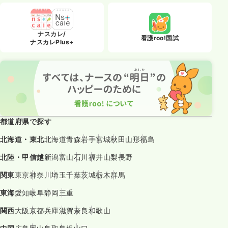
ナスカレ/
看護roo!国試
ナスカレPlus+
都道府県で探す
北海道・東北
北海道
青森
岩手
宮城
秋田
山形
福島
北陸・甲信越
新潟
富山
石川
福井
山梨
長野
関東
東京
神奈川
埼玉
千葉
茨城
栃木
群馬
東海
愛知
岐阜
静岡
三重
関西
大阪
京都
兵庫
滋賀
奈良
和歌山