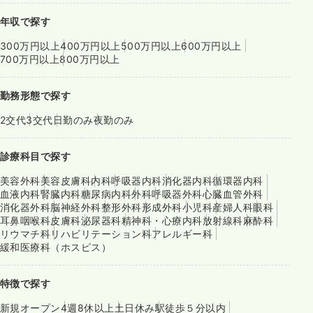
年収で探す
300万円以上
400万円以上
500万円以上
600万円以上
700万円以上
800万円以上
勤務形態で探す
2交代
3交代
日勤のみ
夜勤のみ
診療科目で探す
美容外科
美容皮膚科
内科
呼吸器内科
消化器内科
循環器内科
血液内科
腎臓内科
糖尿病内科
外科
呼吸器外科
心臓血管外科
消化器外科
脳神経外科
整形外科
形成外科
小児科
産婦人科
眼科
耳鼻咽喉科
皮膚科
泌尿器科
精神科・心療内科
放射線科
麻酔科
リウマチ科
リハビリテーション科
アレルギー科
緩和医療科（ホスピス）
特徴で探す
新規オープン
4週8休以上
土日休み
駅徒歩５分以内