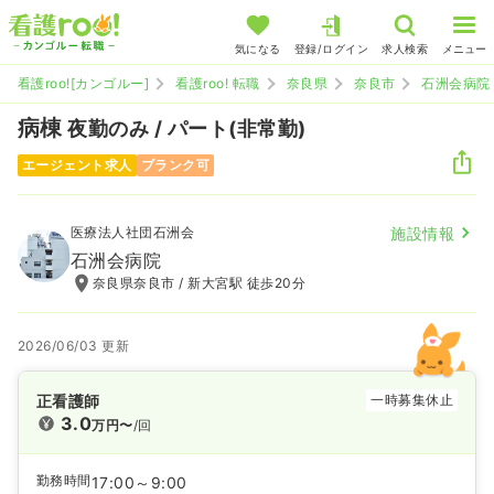
気になる
登録/ログイン
求人検索
メニュー
看護roo![カンゴルー]
看護roo! 転職
奈良県
奈良市
石洲会病院
病棟
夜勤のみ / パート(非常勤)
エージェント求人
ブランク可
医療法人社団石洲会
施設情報
石洲会病院
奈良県奈良市 / 新大宮駅 徒歩20分
2026/06/03 更新
正看護師
一時募集休止
3.0
万円〜
/回
勤務時間
17:00～9:00