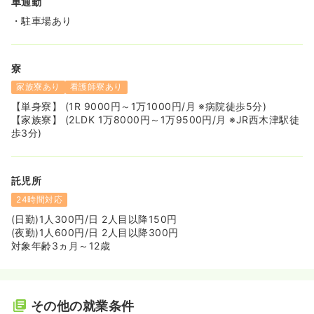
車通勤
・駐車場あり
寮
家族寮あり
看護師寮あり
【単身寮】 (1R 9000円～1万1000円/月 ※病院徒歩5分)
【家族寮】 (2LDK 1万8000円～1万9500円/月 ※JR西木津駅徒
歩3分)
託児所
24時間対応
(日勤)1人300円/日 2人目以降150円
(夜勤)1人600円/日 2人目以降300円
対象年齢3ヵ月～12歳
その他の就業条件