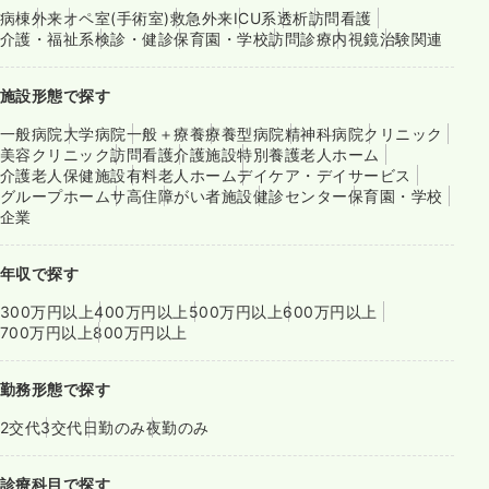
病棟
外来
オペ室(手術室)
救急外来
ICU系
透析
訪問看護
介護・福祉系
検診・健診
保育園・学校
訪問診療
内視鏡
治験関連
施設形態で探す
一般病院
大学病院
一般＋療養
療養型病院
精神科病院
クリニック
美容クリニック
訪問看護
介護施設
特別養護老人ホーム
介護老人保健施設
有料老人ホーム
デイケア・デイサービス
グループホーム
サ高住
障がい者施設
健診センター
保育園・学校
企業
年収で探す
300万円以上
400万円以上
500万円以上
600万円以上
700万円以上
800万円以上
勤務形態で探す
2交代
3交代
日勤のみ
夜勤のみ
診療科目で探す