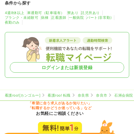
条件から探す
4週8休以上
車通勤可（駐車場有）
寮あり
託児所あり
ブランク・未経験可
病棟
正看護師
一般病院
パート(非常勤)
夜勤のみ
ログインまたは新規登録
看護roo![カンゴルー]
看護roo! 転職
奈良県
奈良市
石洲会病院
「希望に合う求人があるか知りたい」
「転職するかどうか迷っている」など
お気軽にご相談ください