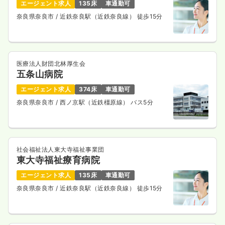
エージェント求人
135床
車通勤可
奈良県奈良市
/ 近鉄奈良駅（近鉄奈良線） 徒歩15分
医療法人財団北林厚生会
五条山病院
エージェント求人
374床
車通勤可
奈良県奈良市
/ 西ノ京駅（近鉄橿原線） バス5分
社会福祉法人東大寺福祉事業団
東大寺福祉療育病院
エージェント求人
135床
車通勤可
奈良県奈良市
/ 近鉄奈良駅（近鉄奈良線） 徒歩15分