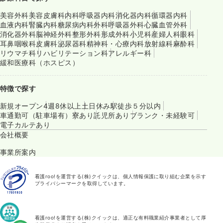
美容外科
美容皮膚科
内科
呼吸器内科
消化器内科
循環器内科
血液内科
腎臓内科
糖尿病内科
外科
呼吸器外科
心臓血管外科
消化器外科
脳神経外科
整形外科
形成外科
小児科
産婦人科
眼科
耳鼻咽喉科
皮膚科
泌尿器科
精神科・心療内科
放射線科
麻酔科
リウマチ科
リハビリテーション科
アレルギー科
緩和医療科（ホスピス）
特徴で探す
新規オープン
4週8休以上
土日休み
駅徒歩５分以内
車通勤可（駐車場有）
寮あり
託児所あり
ブランク・未経験可
電子カルテあり
会社概要
事業所案内
看護roo!を運営する(株)クイックは、個人情報保護に取り組む企業を示す
プライバシーマークを取得しています。
看護roo!を運営する(株)クイックは、適正な有料職業紹介事業者として厚