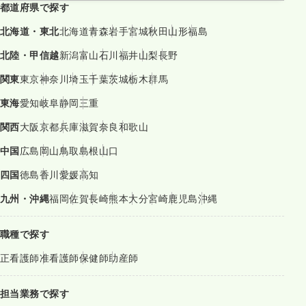
都道府県で探す
北海道・東北
北海道
青森
岩手
宮城
秋田
山形
福島
北陸・甲信越
新潟
富山
石川
福井
山梨
長野
関東
東京
神奈川
埼玉
千葉
茨城
栃木
群馬
東海
愛知
岐阜
静岡
三重
関西
大阪
京都
兵庫
滋賀
奈良
和歌山
中国
広島
岡山
鳥取
島根
山口
四国
徳島
香川
愛媛
高知
九州・沖縄
福岡
佐賀
長崎
熊本
大分
宮崎
鹿児島
沖縄
職種で探す
正看護師
准看護師
保健師
助産師
担当業務で探す