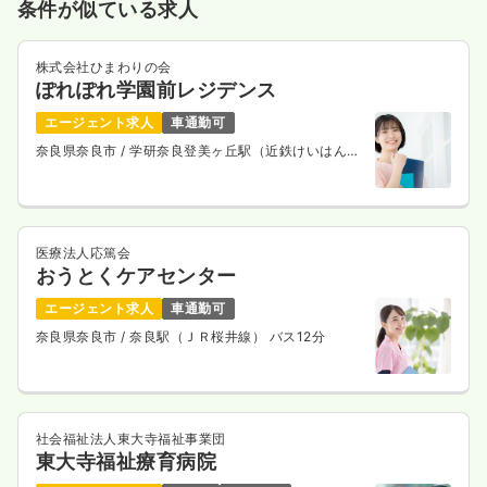
条件が似ている求人
株式会社ひまわりの会
一時募集休止
日勤のみ（パート）
ぽれぽれ学園前レジデンス
1,550
給与
時給
円〜
エージェント求人
車通勤可
時間
9:00～17:00
奈良県奈良市
/ 学研奈良登美ヶ丘駅（近鉄けいはんな
線） 車7分
日祝休み
ブランク可
時給1,500円以上可
気になる
詳細を見る
医療法人応篤会
おうとくケアセンター
エージェント求人
車通勤可
奈良県奈良市
/ 奈良駅（ＪＲ桜井線） バス12分
社会福祉法人東大寺福祉事業団
東大寺福祉療育病院