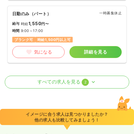
一時募集休止
日勤のみ（パート）
1,550
給与
時給
円〜
時間
9:00～17:00
ブランク可
時給1,500円以上可
気になる
詳細を見る
外来
一般病院
正・准看護師
すべての求人を見る
2
一時募集休止
日勤のみ（常勤）
給与
お問い合わせください
時間
9:00～19:30
イメージに合う求人は見つかりましたか？
日祝休み
ブランク可
他の求人も比較してみましょう！
気になる
詳細を見る