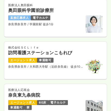
医療法人奥田眼科
奥田眼科学園前診療所
直接応募求人
電子カルテ
奈良県奈良市
/ 学園前駅 徒歩1分
株式会社ＳＣＬｉｆｅ
訪問看護ステーションこもれび
エージェント求人
車通勤可
奈良県奈良市
/ 大和西大寺駅（近鉄奈良線） 徒歩10
分
医療法人応篤会
奈良東九条病院
エージェント求人
60床
電子カルテ
車通勤可
寮