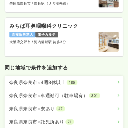
奈良県奈良市
/ 奈良駅（ＪＲ桜井線）
みちば耳鼻咽喉科クリニック
直接応募求人
電子カルテ
大阪府交野市
/ 河内磐船駅 徒歩3分
同じ地域で条件を追加する
奈良県奈良市
×
4週8休以上
185
奈良県奈良市
×
車通勤可（駐車場有）
301
奈良県奈良市
×
寮あり
47
奈良県奈良市
×
託児所あり
71