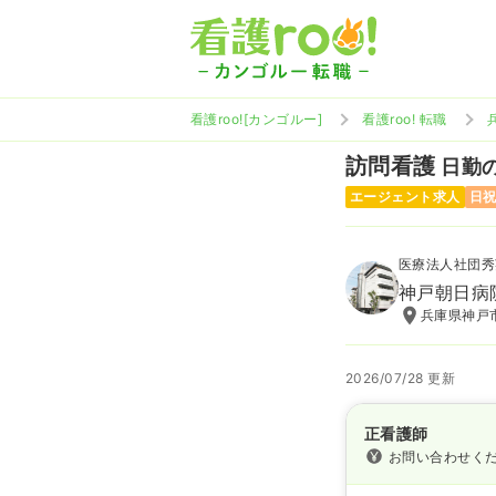
看護roo![カンゴルー]
看護roo! 転職
訪問看護
日勤の
エージェント求人
日
医療法人社団秀
神戸朝日病
兵庫県神戸市
2026/07/28 更新
正看護師
お問い合わせく