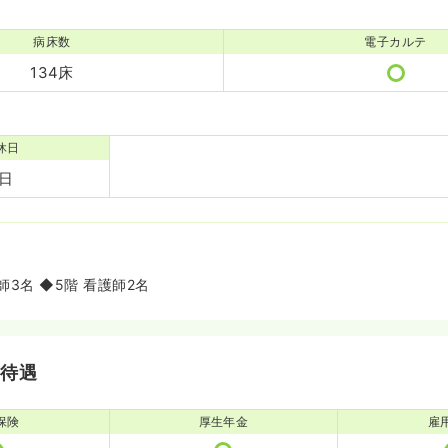
病床数
電子カルテ
134床
休日
1日
師3名 ◆5階 看護師2名
・待遇
保険
厚生年金
雇