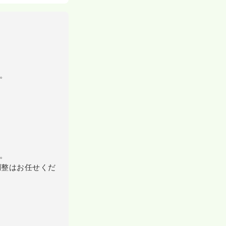
。
。
調整はお任せくだ