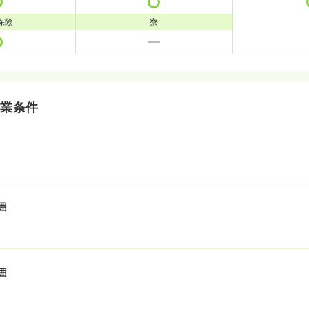
保険
寮
就業条件
囲
囲