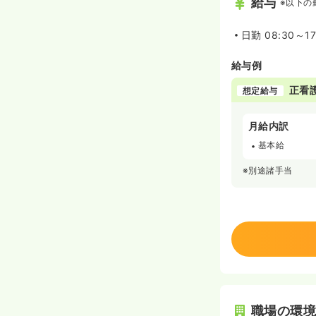
給与
※以下の
日勤
08:30～17
給与例
正看
想定給与
月給内訳
基本給
※別途諸手当
職場の環