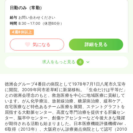
日勤のみ（常勤）
給与
お問い合わせください
時間
8:30～17:00
（休憩60分）
4週8休以上
気になる
詳細を見る
求人をもっと見る
6
オペ室(手術室)
一般病院
正看護師
2交代（常勤）
徳洲会グループ4番目の病院として1978年7月1日八尾市久宝寺
33.9
給与
万円
/月
賞与2回
に開院、2009年同市若草町に新築移転。「生命だけは平等だ」
※経験3年の例
との徳洲会理念のもと、救急医療を中心に地域医療に貢献して
時間
8:30～17:00
（休憩60分）
います。がん化学療法、放射線治療、糖尿病治療、緩和ケア、
在宅医療など特色あるチーム医療を展開、ステントグラフトを
4週8休以上
月給40万円以上可
屈指する大動脈センター、高度な専門治療を提供する肝臓セン
ター、脳卒中センター、創傷ケアセンターなど今後大きな飛躍
気になる
詳細を見る
が期待される活動も始まりました。日本医療機能評価機構Ver．
6取得（2013年）、大阪府がん診療拠点病院として認可（2010