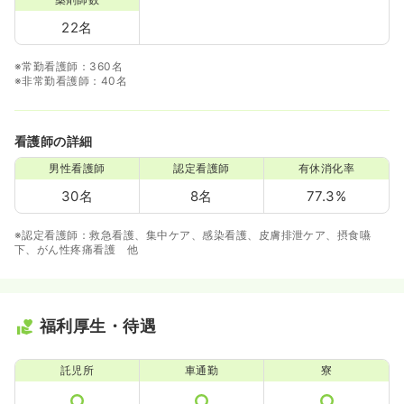
22名
※常勤看護師：360名
※非常勤看護師：40名
看護師の詳細
男性看護師
認定看護師
有休消化率
30名
8名
77.3%
※認定看護師：救急看護、集中ケア、感染看護、皮膚排泄ケア、摂食嚥
下、がん性疼痛看護 他
福利厚生・待遇
託児所
車通勤
寮