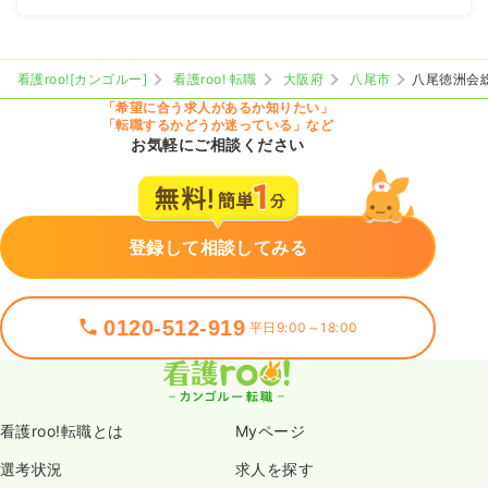
看護roo![カンゴルー]
看護roo! 転職
大阪府
八尾市
八尾徳洲会
「希望に合う求人があるか知りたい」
「転職するかどうか迷っている」など
お気軽にご相談ください
登録して相談してみる
0120-512-919
平日9:00～18:00
看護roo!転職とは
Myページ
選考状況
求人を探す