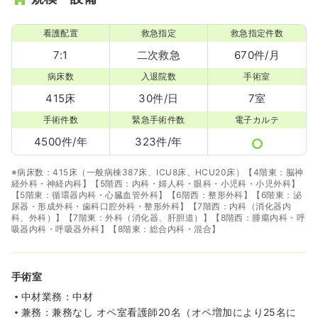
※一例
時間
8:30～17:00
看護配置
救急指定
救急指定件数
月給24万円以上可
7:1
二次救急
670件/月
気になる
詳細を見る
病床数
入退院数
手術室
415床
30件/日
7室
その他
一般病院
手術件数
緊急手術件数
電子カルテ
正看護師
4500件/年
323件/年
一時募集休止
日勤のみ（常勤）
※病床数：415床（一般病棟387床、ICU8床、HCU20床）【4階東：脳神
36.9〜37.4
給与
万円
/月
賞与3.5ヶ月
経外科・神経内科】【5階西：内科・婦人科・眼科・小児科・小児外科】
※一例
【5階東：循環器内科・心臓血管外科】【6階西：整形外科】【6階東：泌
尿器・形成外科・歯科口腔外科・整形外科】【7階西：内科（消化器内
時間
8:30～17:00
（休憩60分）
科、外科）】【7階東：外科（消化器、肝胆道）】【8階西：腫瘍内科・呼
4週8休以上
担当業務未経験可
ブランク可
第二新卒可
吸器内科・呼吸器外科】【8階東：総合内科・混合】
月給37万円以上可
気になる
詳細を見る
手術室
中材業務：中材
兼務：兼務なし オペ室看護師20名（オペ増加により25名に