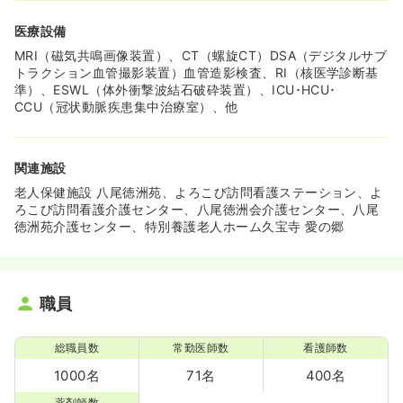
医療設備
MRI（磁気共鳴画像装置）、CT（螺旋CT）DSA（デジタルサブ
トラクション血管撮影装置）血管造影検査、RI（核医学診断基
準）、ESWL（体外衝撃波結石破砕装置）、ICU･HCU･
CCU（冠状動脈疾患集中治療室）、他
関連施設
老人保健施設 八尾徳洲苑、よろこび訪問看護ステーション、よ
ろこび訪問看護介護センター、八尾徳洲会介護センター、八尾
徳洲苑介護センター、特別養護老人ホーム久宝寺 愛の郷
職員
総職員数
常勤医師数
看護師数
1000名
71名
400名
薬剤師数