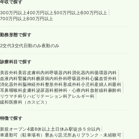
年収で探す
300万円以上
400万円以上
500万円以上
600万円以上
700万円以上
800万円以上
勤務形態で探す
2交代
3交代
日勤のみ
夜勤のみ
診療科目で探す
美容外科
美容皮膚科
内科
呼吸器内科
消化器内科
循環器内科
血液内科
腎臓内科
糖尿病内科
外科
呼吸器外科
心臓血管外科
消化器外科
脳神経外科
整形外科
形成外科
小児科
産婦人科
眼科
耳鼻咽喉科
皮膚科
泌尿器科
精神科・心療内科
放射線科
麻酔科
リウマチ科
リハビリテーション科
アレルギー科
緩和医療科（ホスピス）
特徴で探す
新規オープン
4週8休以上
土日休み
駅徒歩５分以内
車通勤可（駐車場有）
寮あり
託児所あり
ブランク・未経験可