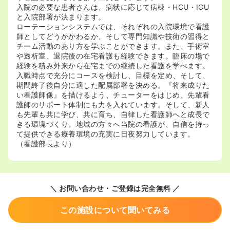
入院の必要な患者さんは、病状に応じて病棟・HCU・ICU
と入院部署が決まります。
ローテーションシステムでは、それぞれの入院環境で看護
師としてどうかかわるか、そして専門知識や技術の習得と
チーム活動のあり方を学ぶことができます。また、手術室
や透析室、退院後の在宅看護も経験できます。臨床の場で
経験を積み外来から在宅までの継続した看護を学べます。
入職時点で充分にコースを検討し、目標を定め、そして、
期間終了後自分に適した配属部署を決める。『将来成りた
い看護師像』を描けるよう、チューターをはじめ、先輩看
護師のサポート体制にも力を入れています。そして、新人
も先輩も共に学び、共に育ち、自律した看護師へと成長で
きる環境づくり。地域の方々へ当院の看護が、自信を持っ
て提供できる療養環境の充実に日夜努力しています。
（看護部長より）
＼ お問い合わせ・ご登録は完全無料 ／
この施設について聞いてみる