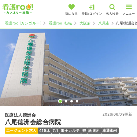
気になる
登録/ログイン
求人検索
メニュー
看護roo![カンゴルー]
看護roo! 転職
大阪府
八尾市
八尾徳洲会
2026/06/09更新
医療法人徳洲会
八尾徳洲会総合病院
エージェント求人
415床
7:1
電子カルテ
寮
託児所
車通勤可