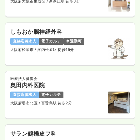
大阪府大阪市東成区
/ 新深江駅 徒歩3分
しもおか脳神経外科
直接応募求人
電子カルテ
車通勤可
大阪府松原市
/ 河内松原駅 徒歩15分
医療法人健慶会
奥田内科医院
直接応募求人
電子カルテ
大阪府堺市北区
/ 百舌鳥駅 徒歩2分
サラン鶴橋皮フ科