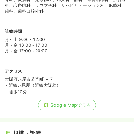
科、心療内科、リウマチ科、リハビリテーション科、麻酔科、
歯科、歯科口腔外科
気になる
詳細を見る
外来
診療時間
一般病院
正看護師
月～土 9:00～12:00
月～金 13:00～17:00
一時募集休止
日勤のみ（常勤）
月～金 17:00～20:00
25.6
給与
万円
/月
賞与2回
※一例
時間
8:30～17:00
（休憩60分）
アクセス
4週8休以上
月給25万円以上可
大阪府八尾市若草町1-17
近鉄八尾駅（近鉄大阪線）
気になる
詳細を見る
徒歩10分
Google Mapで見る
検診・健診
一般病院
保健師
一時募集休止
日勤のみ（常勤）
規模・設備
24.4
給与
万円〜
/月
賞与3.4ヶ月