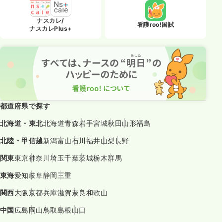
ナスカレ/
看護roo!国試
ナスカレPlus+
都道府県で探す
北海道・東北
北海道
青森
岩手
宮城
秋田
山形
福島
北陸・甲信越
新潟
富山
石川
福井
山梨
長野
関東
東京
神奈川
埼玉
千葉
茨城
栃木
群馬
東海
愛知
岐阜
静岡
三重
関西
大阪
京都
兵庫
滋賀
奈良
和歌山
中国
広島
岡山
鳥取
島根
山口