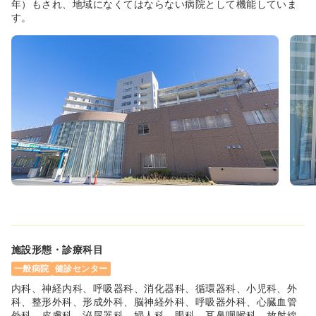
年）もされ、地域になくてはならない病院として機能していま
救急外来
一般病院
正看護師
す。
2交代（常勤）
33.9
給与
万円
/月
賞与2回
※経験3年の例
時間
8:30～17:00
（休憩60分）
4週8休以上
月給40万円以上可
気になる
詳細を見る
ICU系
一般病院
正看護師
2交代（常勤）
施設形態・診療科目
33.0〜33.5
給与
万円
/月
賞与3.4ヶ月
一般病院
健診センター
※経験3年の例
時間
8:30～17:00
（休憩60分）
内科、神経内科、呼吸器科、消化器科、循環器科、小児科、外
科、整形外科、形成外科、脳神経外科、呼吸器外科、心臓血管
4週8休以上
担当業務未経験可
ブランク可
第二新卒可
外科、皮膚科、泌尿器科、婦人科、眼科、耳鼻咽喉科、放射線
月給40万円以上可