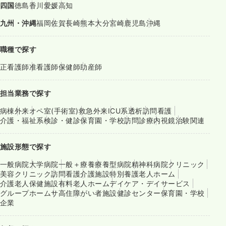
四国
徳島
香川
愛媛
高知
九州・沖縄
福岡
佐賀
長崎
熊本
大分
宮崎
鹿児島
沖縄
職種で探す
正看護師
准看護師
保健師
助産師
担当業務で探す
病棟
外来
オペ室(手術室)
救急外来
ICU系
透析
訪問看護
介護・福祉系
検診・健診
保育園・学校
訪問診療
内視鏡
治験関連
施設形態で探す
一般病院
大学病院
一般＋療養
療養型病院
精神科病院
クリニック
美容クリニック
訪問看護
介護施設
特別養護老人ホーム
介護老人保健施設
有料老人ホーム
デイケア・デイサービス
グループホーム
サ高住
障がい者施設
健診センター
保育園・学校
企業