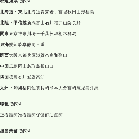
都道府県で探す
北海道・東北
北海道
青森
岩手
宮城
秋田
山形
福島
北陸・甲信越
新潟
富山
石川
福井
山梨
長野
関東
東京
神奈川
埼玉
千葉
茨城
栃木
群馬
東海
愛知
岐阜
静岡
三重
関西
大阪
京都
兵庫
滋賀
奈良
和歌山
中国
広島
岡山
鳥取
島根
山口
四国
徳島
香川
愛媛
高知
九州・沖縄
福岡
佐賀
長崎
熊本
大分
宮崎
鹿児島
沖縄
職種で探す
正看護師
准看護師
保健師
助産師
担当業務で探す