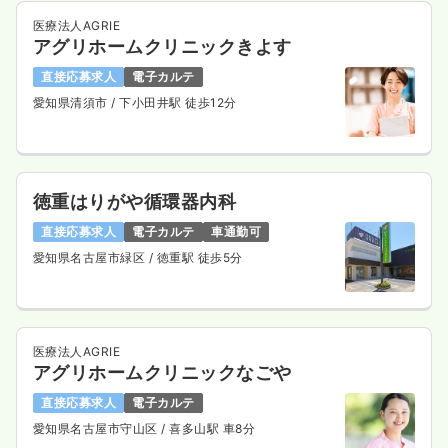
医療法人AGRIE
アグリホームクリニックきよす
直接応募求人
電子カルテ
愛知県清須市
/ 下小田井駅 徒歩12分
徳重はりがや循環器内科
直接応募求人
電子カルテ
車通勤可
愛知県名古屋市緑区
/ 徳重駅 徒歩5分
医療法人AGRIE
アグリホームクリニックなごや
直接応募求人
電子カルテ
愛知県名古屋市守山区
/ 喜多山駅 車8分