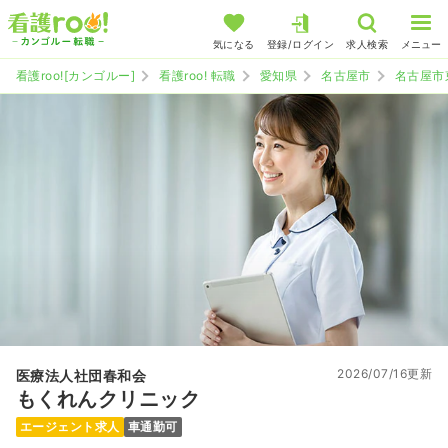
気になる
登録/ログイン
求人検索
メニュー
看護roo![カンゴルー]
看護roo! 転職
愛知県
名古屋市
名古屋市
2026/07/16更新
医療法人社団春和会
もくれんクリニック
エージェント求人
車通勤可