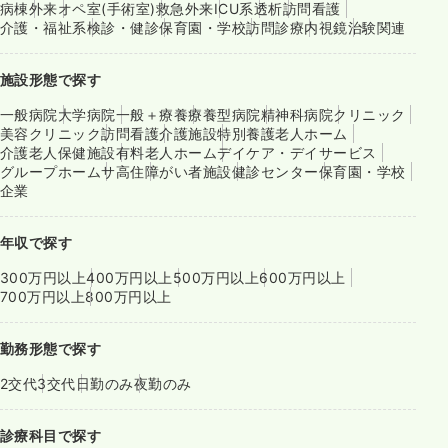
病棟
外来
オペ室(手術室)
救急外来
ICU系
透析
訪問看護
介護・福祉系
検診・健診
保育園・学校
訪問診療
内視鏡
治験関連
施設形態で探す
一般病院
大学病院
一般＋療養
療養型病院
精神科病院
クリニック
美容クリニック
訪問看護
介護施設
特別養護老人ホーム
介護老人保健施設
有料老人ホーム
デイケア・デイサービス
グループホーム
サ高住
障がい者施設
健診センター
保育園・学校
企業
年収で探す
300万円以上
400万円以上
500万円以上
600万円以上
700万円以上
800万円以上
勤務形態で探す
2交代
3交代
日勤のみ
夜勤のみ
診療科目で探す