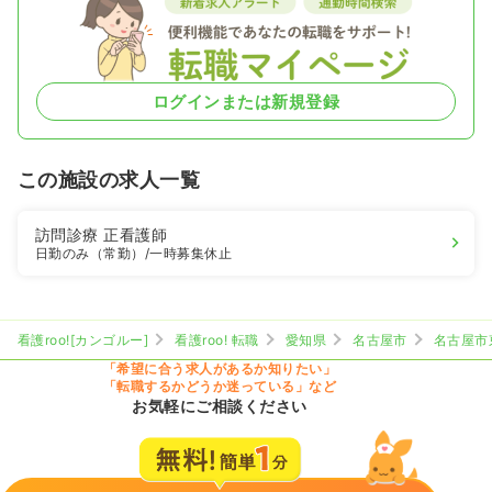
ログインまたは新規登録
この施設の求人一覧
訪問診療
正看護師
日勤のみ（常勤）
/一時募集休止
看護roo![カンゴルー]
看護roo! 転職
愛知県
名古屋市
名古屋市
「希望に合う求人があるか知りたい」
「転職するかどうか迷っている」など
お気軽にご相談ください