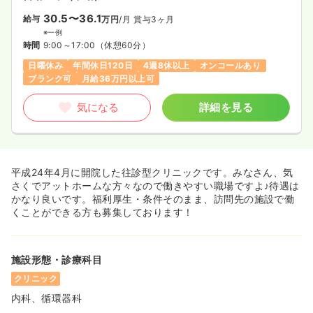
30.5〜36.1
給与
万円
/月
賞与3ヶ月
※一例
時間
9:00～17:00
（休憩60分）
日曜休み
年間休日120日
4週8休以上
オンコールあり
ブランク可
月給36万円以上可
気になる
詳細を見る
平成24年4月に開院した往診型クリニックです。みなさん、気
さくでアットホームな方々なので働きやすい職場ですよ♪待遇は
かなり良いです。福利厚生・条件そのまま、訪問先の施設で働
くことができる方も募集しております！
施設形態・診療科目
クリニック
内科、循環器科