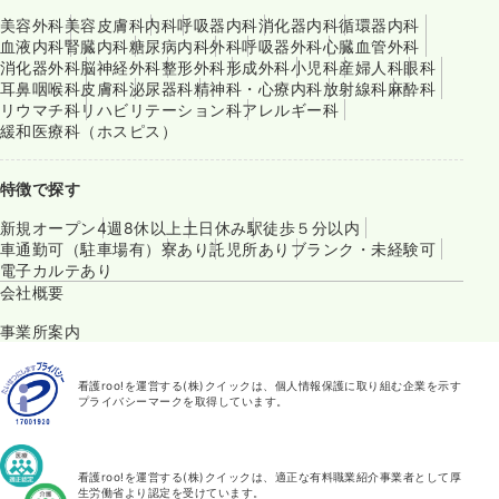
美容外科
美容皮膚科
内科
呼吸器内科
消化器内科
循環器内科
血液内科
腎臓内科
糖尿病内科
外科
呼吸器外科
心臓血管外科
消化器外科
脳神経外科
整形外科
形成外科
小児科
産婦人科
眼科
耳鼻咽喉科
皮膚科
泌尿器科
精神科・心療内科
放射線科
麻酔科
リウマチ科
リハビリテーション科
アレルギー科
緩和医療科（ホスピス）
特徴で探す
新規オープン
4週8休以上
土日休み
駅徒歩５分以内
車通勤可（駐車場有）
寮あり
託児所あり
ブランク・未経験可
電子カルテあり
会社概要
事業所案内
看護roo!を運営する(株)クイックは、個人情報保護に取り組む企業を示す
プライバシーマークを取得しています。
看護roo!を運営する(株)クイックは、適正な有料職業紹介事業者として厚
生労働省より認定を受けています。