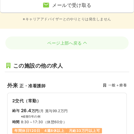
メールで受け取る
※キャリアアドバイザーとのやりとりは発生しません
ページ上部へ戻る
この施設の他の求人
外来
一般＋療養
正・准看護師
2交代（常勤）
26.4
給与
万円
/月
賞与99.2万円
※経験5年の例
時間
8:30～17:30
（休憩60分）
年間休日120日
4週8休以上
月給33万円以上可