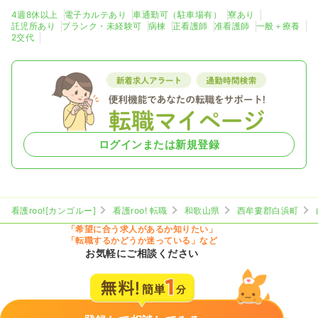
4週8休以上
電子カルテあり
車通勤可（駐車場有）
寮あり
託児所あり
ブランク・未経験可
病棟
正看護師
准看護師
一般＋療養
2交代
ログインまたは新規登録
看護roo![カンゴルー]
看護roo! 転職
和歌山県
西牟婁郡白浜町
「希望に合う求人があるか知りたい」
「転職するかどうか迷っている」など
お気軽にご相談ください