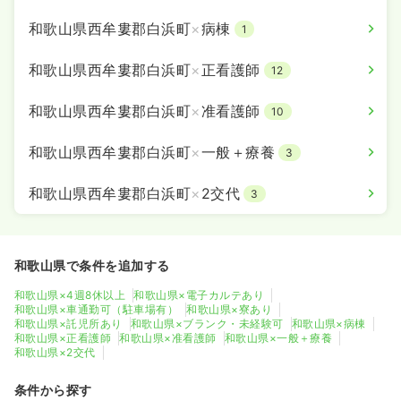
和歌山県西牟婁郡白浜町
×
病棟
1
和歌山県西牟婁郡白浜町
×
正看護師
12
和歌山県西牟婁郡白浜町
×
准看護師
10
和歌山県西牟婁郡白浜町
×
一般＋療養
3
和歌山県西牟婁郡白浜町
×
2交代
3
和歌山県で条件を追加する
和歌山県×4週8休以上
和歌山県×電子カルテあり
和歌山県×車通勤可（駐車場有）
和歌山県×寮あり
和歌山県×託児所あり
和歌山県×ブランク・未経験可
和歌山県×病棟
和歌山県×正看護師
和歌山県×准看護師
和歌山県×一般＋療養
和歌山県×2交代
条件から探す