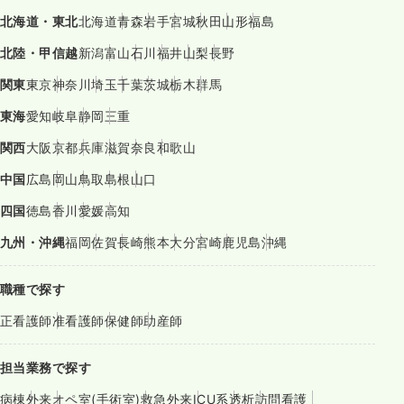
北海道・東北
北海道
青森
岩手
宮城
秋田
山形
福島
北陸・甲信越
新潟
富山
石川
福井
山梨
長野
関東
東京
神奈川
埼玉
千葉
茨城
栃木
群馬
東海
愛知
岐阜
静岡
三重
関西
大阪
京都
兵庫
滋賀
奈良
和歌山
中国
広島
岡山
鳥取
島根
山口
四国
徳島
香川
愛媛
高知
九州・沖縄
福岡
佐賀
長崎
熊本
大分
宮崎
鹿児島
沖縄
職種で探す
正看護師
准看護師
保健師
助産師
担当業務で探す
病棟
外来
オペ室(手術室)
救急外来
ICU系
透析
訪問看護