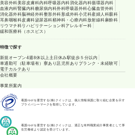
美容外科
美容皮膚科
内科
呼吸器内科
消化器内科
循環器内科
血液内科
腎臓内科
糖尿病内科
外科
呼吸器外科
心臓血管外科
消化器外科
脳神経外科
整形外科
形成外科
小児科
産婦人科
眼科
耳鼻咽喉科
皮膚科
泌尿器科
精神科・心療内科
放射線科
麻酔科
リウマチ科
リハビリテーション科
アレルギー科
緩和医療科（ホスピス）
特徴で探す
新規オープン
4週8休以上
土日休み
駅徒歩５分以内
車通勤可（駐車場有）
寮あり
託児所あり
ブランク・未経験可
電子カルテあり
会社概要
事業所案内
看護roo!を運営する(株)クイックは、個人情報保護に取り組む企業を示す
プライバシーマークを取得しています。
看護roo!を運営する(株)クイックは、適正な有料職業紹介事業者として厚
生労働省より認定を受けています。