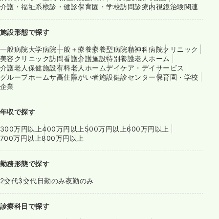
介護・福祉系
検診・健診
保育園・学校
訪問診療
内視鏡
治験関連
施設形態で探す
一般病院
大学病院
一般＋療養
療養型病院
精神科病院
クリニック
美容クリニック
訪問看護
介護施設
特別養護老人ホーム
介護老人保健施設
有料老人ホーム
デイケア・デイサービス
グループホーム
サ高住
障がい者施設
健診センター
保育園・学校
企業
年収で探す
300万円以上
400万円以上
500万円以上
600万円以上
700万円以上
800万円以上
勤務形態で探す
2交代
3交代
日勤のみ
夜勤のみ
診療科目で探す