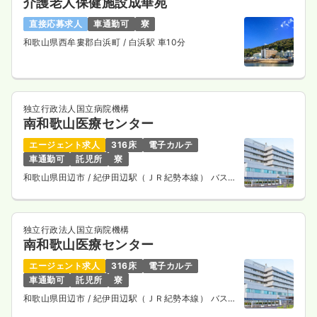
介護老人保健施設成華苑
直接応募求人
車通勤可
寮
和歌山県西牟婁郡白浜町
/ 白浜駅 車10分
独立行政法人国立病院機構
南和歌山医療センター
エージェント求人
316床
電子カルテ
車通勤可
託児所
寮
和歌山県田辺市
/ 紀伊田辺駅（ＪＲ紀勢本線） バス15
分
独立行政法人国立病院機構
南和歌山医療センター
エージェント求人
316床
電子カルテ
車通勤可
託児所
寮
和歌山県田辺市
/ 紀伊田辺駅（ＪＲ紀勢本線） バス15
分