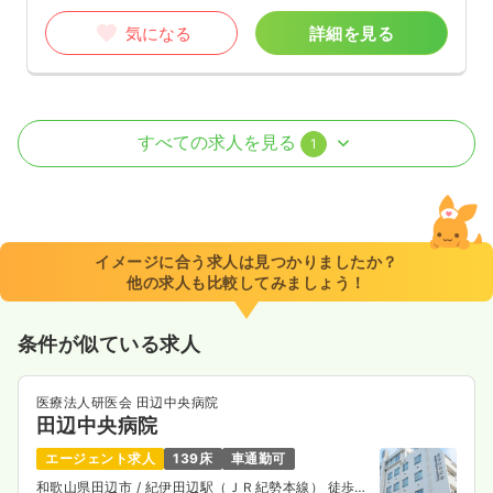
気になる
詳細を見る
オペ室(手術室)
一般＋療養
正・准看護師
すべての求人を見る
1
日勤のみ（常勤）
32.3
給与
万円
/月
賞与4.7ヶ月
※経験5年の例
イメージに合う求人は見つかりましたか？
時間
8:30～17:30
（休憩60分）
他の求人も比較してみましょう！
土日祝休み
年間休日120日
オンコールあり
月給37万円以上可
条件が似ている求人
気になる
詳細を見る
医療法人研医会 田辺中央病院
田辺中央病院
エージェント求人
139床
車通勤可
和歌山県田辺市
/ 紀伊田辺駅（ＪＲ紀勢本線） 徒歩