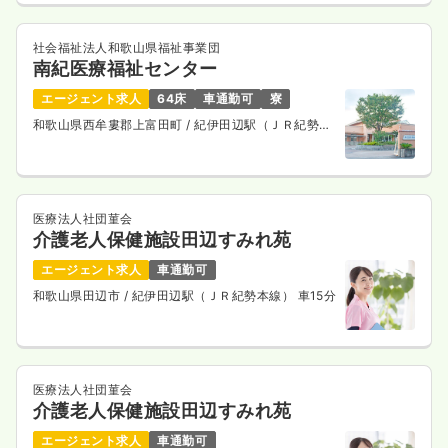
社会福祉法人和歌山県福祉事業団
南紀医療福祉センター
エージェント求人
64床
車通勤可
寮
和歌山県西牟婁郡上富田町
/ 紀伊田辺駅（ＪＲ紀勢本
線） バス20分
医療法人社団菫会
介護老人保健施設田辺すみれ苑
エージェント求人
車通勤可
和歌山県田辺市
/ 紀伊田辺駅（ＪＲ紀勢本線） 車15分
医療法人社団菫会
介護老人保健施設田辺すみれ苑
エージェント求人
車通勤可