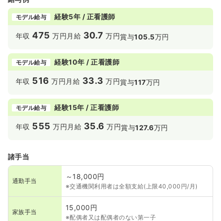
経験5年 / 正看護師
モデル給与
475
30.7
年収
万円
月給
万円
賞与
105.5
万円
経験10年 / 正看護師
モデル給与
516
33.3
年収
万円
月給
万円
賞与
117
万円
経験15年 / 正看護師
モデル給与
555
35.6
年収
万円
月給
万円
賞与
127.6
万円
諸手当
～18,000円
通勤手当
※交通機関利用者は全額支給(上限40,000円/月)
15,000円
家族手当
※配偶者又は配偶者のない第一子