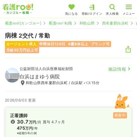
気になる
登録/ログイン
求人検索
メニュー
看護roo![カンゴルー]
看護roo! 転職
和歌山県
西牟婁郡白浜町
病棟
2交代 / 常勤
エージェント求人
年間休日120日
4週8休以上
ブランク可
月給35万円以上可
公益財団法人白浜医療福祉財団
施設情報
白浜はまゆう病院
和歌山県西牟婁郡白浜町 / 白浜駅 バス15分
2026/06/03 更新
正看護師
募集中
30.7
賞与 4.7ヶ月
万円
/月
475
万円
/年
※経験5年の例