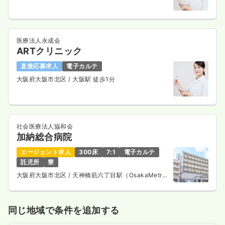
医療法人永成会
ARTクリニック
直接応募求人
電子カルテ
大阪府大阪市北区
/ 大阪駅 徒歩1分
社会医療法人協和会
加納総合病院
エージェント求人
300床
7:1
電子カルテ
託児所
寮
大阪府大阪市北区
/ 天神橋筋六丁目駅（OsakaMetro
谷町線） 徒歩1分
同じ地域で条件を追加する