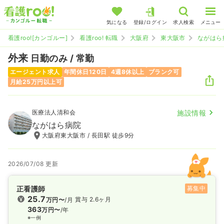
気になる
登録/ログイン
求人検索
メニュー
看護roo![カンゴルー]
看護roo! 転職
大阪府
東大阪市
ながはら
外来
日勤のみ / 常勤
エージェント求人
年間休日120日
4週8休以上
ブランク可
月給25万円以上可
医療法人清和会
施設情報
ながはら病院
大阪府東大阪市 / 長田駅 徒歩9分
2026/07/08 更新
正看護師
募集中
25.7
賞与 2.6ヶ月
万円〜
/月
363
万円〜
/年
※一例