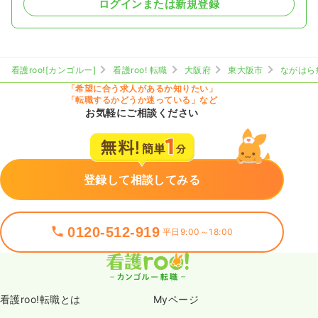
ログインまたは新規登録
看護roo![カンゴルー]
看護roo! 転職
大阪府
東大阪市
ながはら
「希望に合う求人があるか知りたい」
「転職するかどうか迷っている」など
お気軽にご相談ください
登録して相談してみる
0120-512-919
平日9:00～18:00
看護roo!転職とは
Myページ