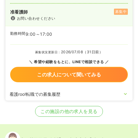
准看護師
募集中
お問い合わせください
勤務時間
9:00～17:00
2026/07/08（31日前）
募集状況更新日：
希望や経験をもとに、LINEで相談できる
この求人について聞いてみる
看護roo!転職での募集履歴
2024/10/04
正・准看護師の募集を開始
2023/03/20
正・准看護師の募集を休止
この施設の他の求人を見る
2021/06/10
正・准看護師の募集を開始
2020/09/17
正・准看護師を休止中