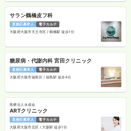
日曜休み
ブランク可
時給1,900円以上可
サラン鶴橋皮フ科
気になる
詳細を見る
直接応募求人
電子カルテ
大阪府大阪市天王寺区
/ 鶴橋駅 徒歩1分
介護・福祉系
一般＋療養
正・准看護師
糖尿病・代謝内科 宮田クリニック
一時募集休止
日勤のみ（常勤）
直接応募求人
電子カルテ
21.1
給与
万円〜
/月
賞与2回
大阪府大阪市福島区
/ 福島駅 徒歩4分
※経験4年の例
時間
8:30～16:30
日祝休み
年間休日120日
4週8休以上
ブランク可
月給23万円以上可
医療法人永成会
気になる
詳細を見る
ARTクリニック
直接応募求人
電子カルテ
大阪府大阪市北区
/ 大阪駅 徒歩1分