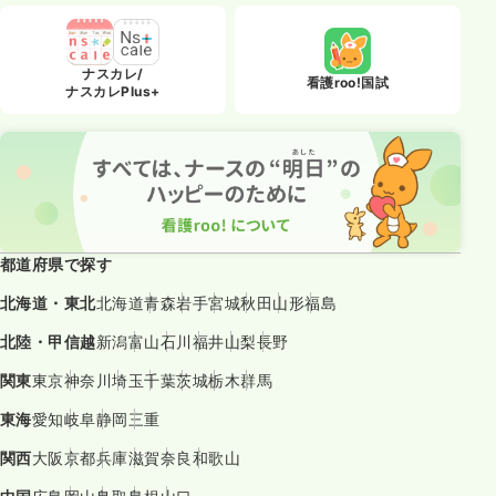
ナスカレ/
看護roo!国試
ナスカレPlus+
都道府県で探す
北海道・東北
北海道
青森
岩手
宮城
秋田
山形
福島
北陸・甲信越
新潟
富山
石川
福井
山梨
長野
関東
東京
神奈川
埼玉
千葉
茨城
栃木
群馬
東海
愛知
岐阜
静岡
三重
関西
大阪
京都
兵庫
滋賀
奈良
和歌山