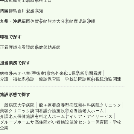
中国
広島
岡山
鳥取
島根
山口
四国
徳島
香川
愛媛
高知
九州・沖縄
福岡
佐賀
長崎
熊本
大分
宮崎
鹿児島
沖縄
職種で探す
正看護師
准看護師
保健師
助産師
担当業務で探す
病棟
外来
オペ室(手術室)
救急外来
ICU系
透析
訪問看護
介護・福祉系
検診・健診
保育園・学校
訪問診療
内視鏡
治験関連
施設形態で探す
一般病院
大学病院
一般＋療養
療養型病院
精神科病院
クリニック
美容クリニック
訪問看護
介護施設
特別養護老人ホーム
介護老人保健施設
有料老人ホーム
デイケア・デイサービス
グループホーム
サ高住
障がい者施設
健診センター
保育園・学校
企業