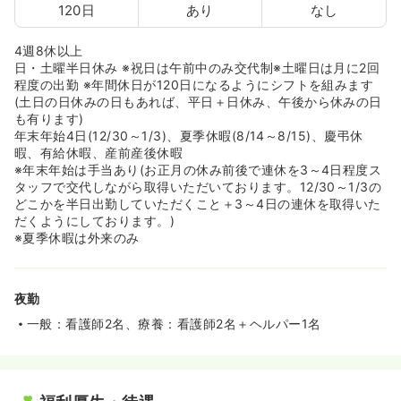
120日
あり
なし
4週8休以上
日・土曜半日休み ※祝日は午前中のみ交代制※土曜日は月に2回
程度の出勤 ※年間休日が120日になるようにシフトを組みます
(土日の日休みの日もあれば、平日＋日休み、午後から休みの日
も有ります)
年末年始4日(12/30～1/3)、夏季休暇(8/14～8/15)、慶弔休
暇、有給休暇、産前産後休暇
※年末年始は手当あり(お正月の休み前後で連休を3～4日程度ス
タッフで交代しながら取得いただいております。12/30～1/3の
どこかを半日出勤していただくこと＋3～4日の連休を取得いた
だくようにしております。)
※夏季休暇は外来のみ
夜勤
一般：看護師2名、療養：看護師2名＋ヘルパー1名