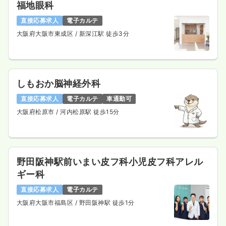
気になる
詳細を見る
福地眼科
直接応募求人
電子カルテ
大阪府大阪市東成区
/ 新深江駅 徒歩3分
透析
一般＋療養
正・准看護師
一時募集休止
日勤のみ（常勤）
しもおか脳神経外科
27.9
給与
万円〜
/月
賞与2.6ヶ月
直接応募求人
電子カルテ
車通勤可
※経験6年の例
時間
9:00～17:00
（休憩60分）
大阪府松原市
/ 河内松原駅 徒歩15分
日曜休み
年間休日120日
4週8休以上
ブランク可
月給27万円以上可
気になる
詳細を見る
野田阪神駅前いまい皮フ科小児皮フ科アレル
ギー科
直接応募求人
電子カルテ
一時募集休止
日勤のみ（パート）
大阪府大阪市福島区
/ 野田阪神駅 徒歩1分
1,900
給与
時給
円〜
時間
9:00～17:00
（休憩60分）