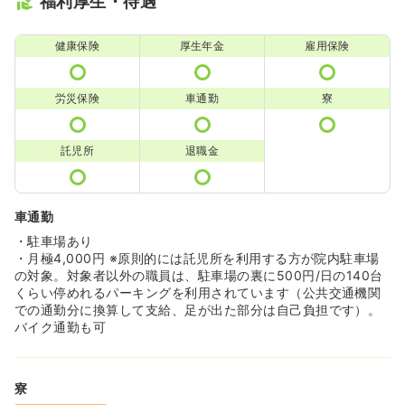
福利厚生・待遇
健康保険
厚生年金
雇用保険
労災保険
車通勤
寮
託児所
退職金
車通勤
・駐車場あり
・月極4,000円 ※原則的には託児所を利用する方が院内駐車場
の対象。対象者以外の職員は、駐車場の裏に500円/日の140台
くらい停めれるパーキングを利用されています（公共交通機関
での通勤分に換算して支給、足が出た部分は自己負担です）。
バイク通勤も可
寮