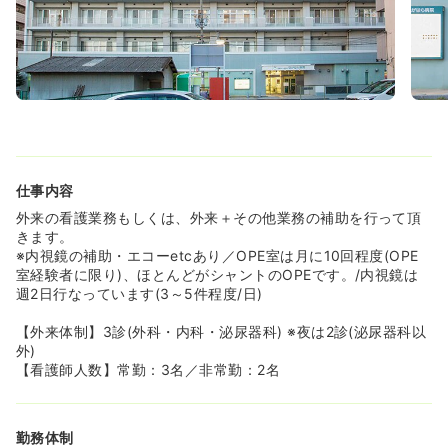
仕事内容
外来の看護業務もしくは、外来＋その他業務の補助を行って頂
きます。
※内視鏡の補助・エコーetcあり／OPE室は月に10回程度(OPE
室経験者に限り)、ほとんどがシャントのOPEです。/内視鏡は
週2日行なっています(3～5件程度/日)
【外来体制】3診(外科・内科・泌尿器科) ※夜は2診(泌尿器科以
外)
【看護師人数】常勤：3名／非常勤：2名
勤務体制