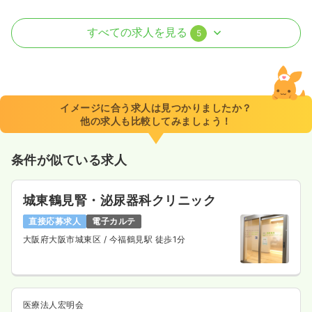
病棟
一般＋療養
正看護師 / 管理職
すべての求人を見る
5
一時募集休止
日勤のみ（常勤）
550〜700
給与
万円
/年
※一例
イメージに合う求人は見つかりましたか？
時間
9:00～17:00
他の求人も比較してみましょう！
4週8休以上
年収700万円以上可
条件が似ている求人
気になる
詳細を見る
城東鶴見腎・泌尿器科クリニック
一時募集休止
2交代（常勤）
直接応募求人
電子カルテ
大阪府大阪市城東区
/ 今福鶴見駅 徒歩1分
550〜700
給与
万円
/年
※一例
時間
9:00～17:00
4週8休以上
年収700万円以上可
医療法人宏明会