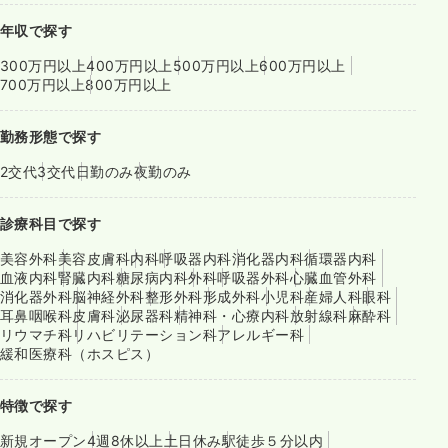
年収で探す
300万円以上
400万円以上
500万円以上
600万円以上
700万円以上
800万円以上
勤務形態で探す
2交代
3交代
日勤のみ
夜勤のみ
診療科目で探す
美容外科
美容皮膚科
内科
呼吸器内科
消化器内科
循環器内科
血液内科
腎臓内科
糖尿病内科
外科
呼吸器外科
心臓血管外科
消化器外科
脳神経外科
整形外科
形成外科
小児科
産婦人科
眼科
耳鼻咽喉科
皮膚科
泌尿器科
精神科・心療内科
放射線科
麻酔科
リウマチ科
リハビリテーション科
アレルギー科
緩和医療科（ホスピス）
特徴で探す
新規オープン
4週8休以上
土日休み
駅徒歩５分以内