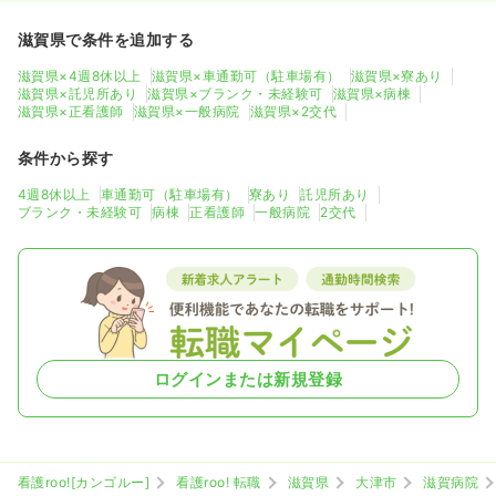
滋賀県で条件を追加する
滋賀県×4週8休以上
滋賀県×車通勤可（駐車場有）
滋賀県×寮あり
滋賀県×託児所あり
滋賀県×ブランク・未経験可
滋賀県×病棟
滋賀県×正看護師
滋賀県×一般病院
滋賀県×2交代
条件から探す
4週8休以上
車通勤可（駐車場有）
寮あり
託児所あり
ブランク・未経験可
病棟
正看護師
一般病院
2交代
ログインまたは新規登録
看護roo![カンゴルー]
看護roo! 転職
滋賀県
大津市
滋賀病院