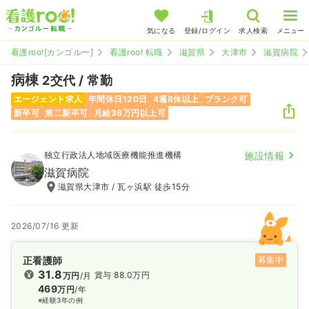
気になる
登録/ログイン
求人検索
メニュー
看護roo![カンゴルー]
看護roo! 転職
滋賀県
大津市
滋賀病院
病棟
2交代 / 常勤
エージェント求人
年間休日120日
4週8休以上
ブランク可
新卒可
第二新卒可
月給36万円以上可
独立行政法人地域医療機能推進機構
施設情報
滋賀病院
滋賀県大津市 / 瓦ヶ浜駅 徒歩15分
2026/07/16 更新
正看護師
募集中
31.8
賞与 88.0万円
万円
/月
469
万円
/年
※経験3年の例