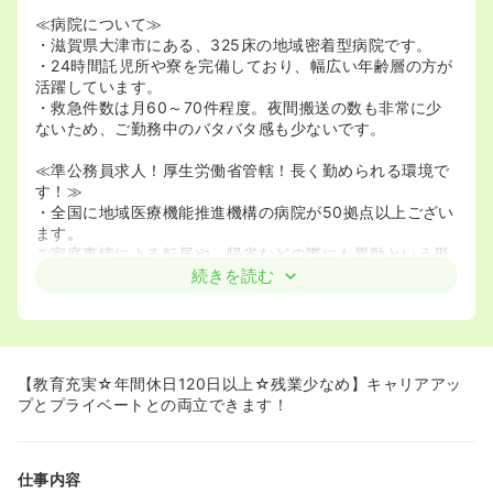
≪病院について≫
・滋賀県大津市にある、325床の地域密着型病院です。
・24時間託児所や寮を完備しており、幅広い年齢層の方が
活躍しています。
・救急件数は月60～70件程度。夜間搬送の数も非常に少
ないため、ご勤務中のバタバタ感も少ないです。
≪準公務員求人！厚生労働省管轄！長く勤められる環境で
す！≫
・全国に地域医療機能推進機構の病院が50拠点以上ござい
ます。
ご家庭事情による転居や、帰省などの際にも異動という形
で、お住まいの近くの病院に入職することができます！
続きを読む
また、各病院の強みとする科目も違うため、学びたいこと
がある場合には、その科目に強みを持っている病院に異動
される方もいらっしゃいます。
※地域医療機能推進機構（JCHO）とは…全国に57病院、
介26護老人保健施設、7看護専門学校を持つ法人です。厚
【教育充実☆年間休日120日以上☆残業少なめ】キャリアアッ
生労働省が所轄する独立行政法人です。
プとプライベートとの両立できます！
・公務員と遜色のない待遇がございます。
土日祝分がお休みになり、祝日出勤分は振替休日が付与さ
仕事内容
れます。