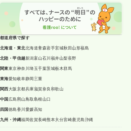
都道府県で探す
北海道・東北
北海道
青森
岩手
宮城
秋田
山形
福島
北陸・甲信越
新潟
富山
石川
福井
山梨
長野
関東
東京
神奈川
埼玉
千葉
茨城
栃木
群馬
東海
愛知
岐阜
静岡
三重
関西
大阪
京都
兵庫
滋賀
奈良
和歌山
中国
広島
岡山
鳥取
島根
山口
四国
徳島
香川
愛媛
高知
九州・沖縄
福岡
佐賀
長崎
熊本
大分
宮崎
鹿児島
沖縄