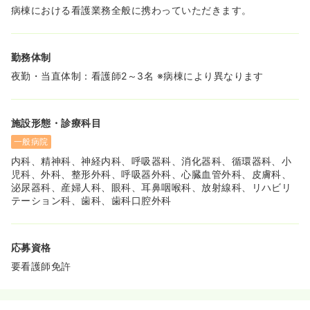
昇給率も高く、財形貯蓄制度もありますので長期的にご活
病棟における看護業務全般に携わっていただきます。
躍頂ける環境になります。
≪病院について≫
勤務体制
・滋賀県大津市にある、325床の地域密着型病院です。
・24時間託児所や寮を完備しており、幅広い年齢層の方が
夜勤・当直体制：看護師2～3名 ※病棟により異なります
活躍しています。
・救急件数は月60～70件程度。夜間搬送の数も非常に少
ないため、ご勤務中のバタバタ感も少ないです。
施設形態・診療科目
≪プライベートとも両立しやすい職場です！≫
一般病院
・残業時間は月5～6時間程度です。
内科、精神科、神経内科、呼吸器科、消化器科、循環器科、小
・人間関係も良く非常に働きやすい環境のため、離職率は
児科、外科、整形外科、呼吸器外科、心臓血管外科、皮膚科、
6％程度、平均勤続年数も12～3年ございます。
泌尿器科、産婦人科、眼科、耳鼻咽喉科、放射線科、リハビリ
・土日祝分+公休分がお休みとなるため、元々年間休日は
テーション科、歯科、歯科口腔外科
120日以上ございますが、有給も非常に消化しやすい環境
のため、年間140日以上のお休みを取得することも可能で
す。
応募資格
要看護師免許