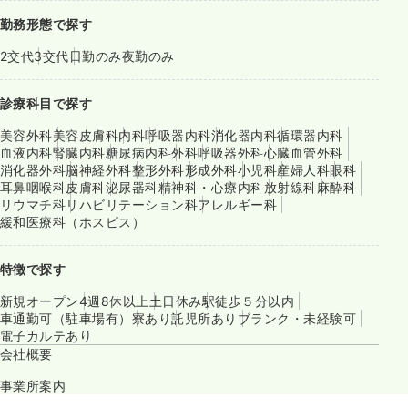
勤務形態で探す
2交代
3交代
日勤のみ
夜勤のみ
診療科目で探す
美容外科
美容皮膚科
内科
呼吸器内科
消化器内科
循環器内科
血液内科
腎臓内科
糖尿病内科
外科
呼吸器外科
心臓血管外科
消化器外科
脳神経外科
整形外科
形成外科
小児科
産婦人科
眼科
耳鼻咽喉科
皮膚科
泌尿器科
精神科・心療内科
放射線科
麻酔科
リウマチ科
リハビリテーション科
アレルギー科
緩和医療科（ホスピス）
特徴で探す
新規オープン
4週8休以上
土日休み
駅徒歩５分以内
車通勤可（駐車場有）
寮あり
託児所あり
ブランク・未経験可
電子カルテあり
会社概要
事業所案内