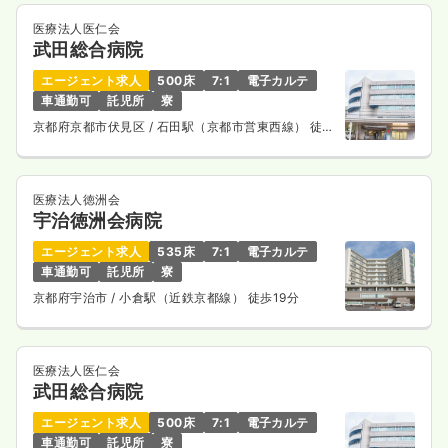
医療法人医仁会
武田総合病院
エージェント求人
500床
7:1
電子カルテ
車通勤可
託児所
寮
京都府京都市伏見区
/ 石田駅（京都市営東西線） 徒歩
3分
医療法人徳洲会
宇治徳洲会病院
エージェント求人
535床
7:1
電子カルテ
車通勤可
託児所
寮
京都府宇治市
/ 小倉駅（近鉄京都線） 徒歩19分
医療法人医仁会
武田総合病院
エージェント求人
500床
7:1
電子カルテ
車通勤可
託児所
寮