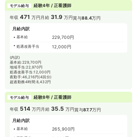
経験4年 / 正看護師
モデル給与
471
31.9
年収
万円
月給
万円
賞与
88.4
万円
月給内訳
基本給
229,700円
処遇改善手当
12,000円
(内訳)
基本給:229,700円
地域手当:22,970円
処遇改善手当:12,000円
夜勤手:46,216円(4回分)
超過勤務4時間:8,432円
経験8年 / 正看護師
モデル給与
514
35.5
年収
万円
月給
万円
賞与
87.7
万円
月給内訳
基本給
265,900円