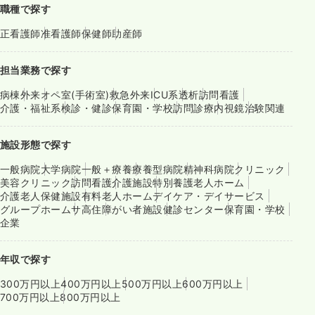
職種で探す
正看護師
准看護師
保健師
助産師
担当業務で探す
病棟
外来
オペ室(手術室)
救急外来
ICU系
透析
訪問看護
介護・福祉系
検診・健診
保育園・学校
訪問診療
内視鏡
治験関連
施設形態で探す
一般病院
大学病院
一般＋療養
療養型病院
精神科病院
クリニック
美容クリニック
訪問看護
介護施設
特別養護老人ホーム
介護老人保健施設
有料老人ホーム
デイケア・デイサービス
グループホーム
サ高住
障がい者施設
健診センター
保育園・学校
企業
年収で探す
300万円以上
400万円以上
500万円以上
600万円以上
700万円以上
800万円以上