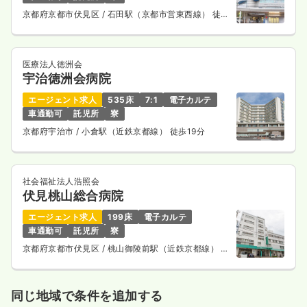
京都府京都市伏見区
/ 石田駅（京都市営東西線） 徒歩
3分
医療法人徳洲会
宇治徳洲会病院
エージェント求人
535床
7:1
電子カルテ
車通勤可
託児所
寮
京都府宇治市
/ 小倉駅（近鉄京都線） 徒歩19分
社会福祉法人浩照会
伏見桃山総合病院
エージェント求人
199床
電子カルテ
車通勤可
託児所
寮
京都府京都市伏見区
/ 桃山御陵前駅（近鉄京都線） 徒
歩11分
同じ地域で条件を追加する