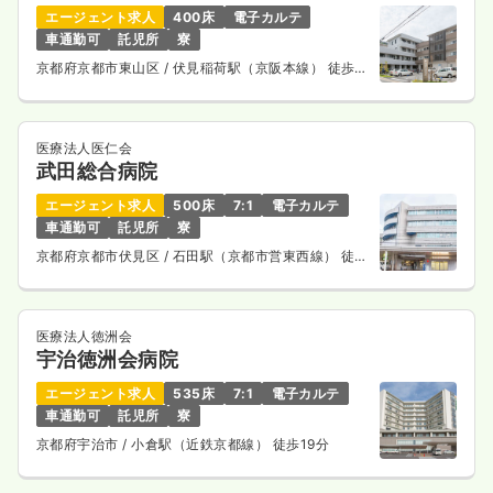
エージェント求人
400床
電子カルテ
車通勤可
託児所
寮
京都府京都市東山区
/ 伏見稲荷駅（京阪本線） 徒歩5
分
医療法人医仁会
武田総合病院
エージェント求人
500床
7:1
電子カルテ
車通勤可
託児所
寮
京都府京都市伏見区
/ 石田駅（京都市営東西線） 徒歩
3分
医療法人徳洲会
宇治徳洲会病院
エージェント求人
535床
7:1
電子カルテ
車通勤可
託児所
寮
京都府宇治市
/ 小倉駅（近鉄京都線） 徒歩19分