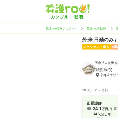
看護roo![カンゴルー]
看護roo! 転職
外来
日勤のみ /
エージェント求人
4週
医療法人徳洲会
都倉病院
京都府宇治市
2026/06/12 更新
正看護師
24.1
賞
万円
/月
345
万円
/年