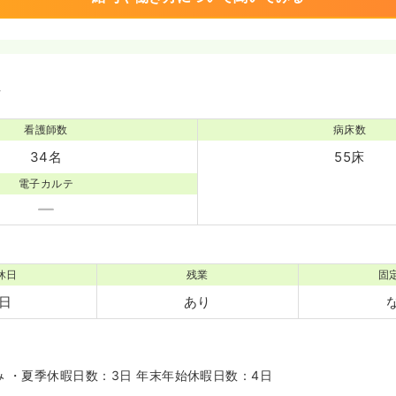
境
看護師数
病床数
34名
55床
電子カルテ
休日
残業
固
1日
あり
み ・夏季休暇日数：3日 年末年始休暇日数：4日