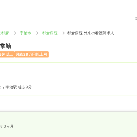
京都府
宇治市
都倉病院
都倉病院 外来の看護師求人
 常勤
8休以上
月給28万円以上可
 / 宇治駅 徒歩9分
与 3ヶ月