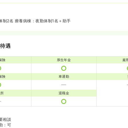
体制2名 療養病棟：夜勤体制1名＋助手
・待遇
保険
厚生年金
雇
保険
車通勤
児所
退職金
要相談
勤：可