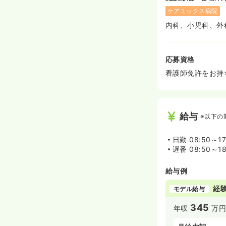
ケアミックス病院
内科、小児科、外
応募資格
看護師免許をお持
給与
※以下の
日勤
08:50～1
遅番
08:50～1
給与例
経験
モデル給与
345
年収
万