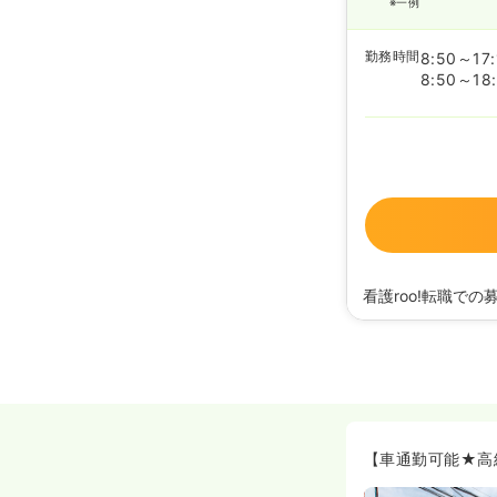
※一例
勤務時間
8:50～17:
8:50～18:
看護roo!転職での
2026/03/26
正看護
2025/12/24
正看護
2025/04/24
正看護
2024/01/26
正看護
2023/10/10
正看護
2022/08/31
正看護
2022/03/02
正看護
【車通勤可能★高
2020/09/17
正看護