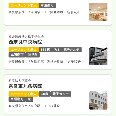
エージェント求人
車通勤可
奈良県奈良市
/ 奈良駅（ＪＲ関西本線） 徒歩4分
社会医療法人松本快生会
西奈良中央病院
エージェント求人
166床
7:1
電子カルテ
車通勤可
託児所
奈良県奈良市
/ 学園前駅（近鉄奈良線） 徒歩10分
医療法人応篤会
奈良東九条病院
エージェント求人
60床
電子カルテ
車通勤可
寮
奈良県奈良市
/ 奈良駅（ＪＲ桜井線）