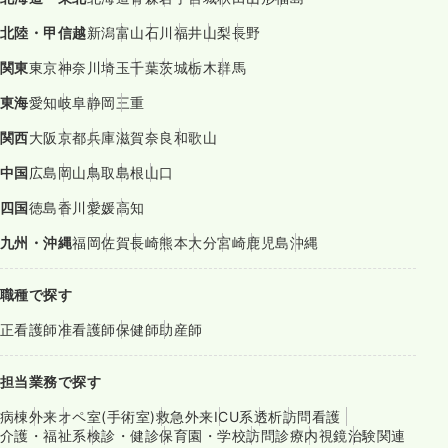
北陸・甲信越
新潟
富山
石川
福井
山梨
長野
関東
東京
神奈川
埼玉
千葉
茨城
栃木
群馬
東海
愛知
岐阜
静岡
三重
関西
大阪
京都
兵庫
滋賀
奈良
和歌山
中国
広島
岡山
鳥取
島根
山口
四国
徳島
香川
愛媛
高知
九州・沖縄
福岡
佐賀
長崎
熊本
大分
宮崎
鹿児島
沖縄
職種で探す
正看護師
准看護師
保健師
助産師
担当業務で探す
病棟
外来
オペ室(手術室)
救急外来
ICU系
透析
訪問看護
介護・福祉系
検診・健診
保育園・学校
訪問診療
内視鏡
治験関連