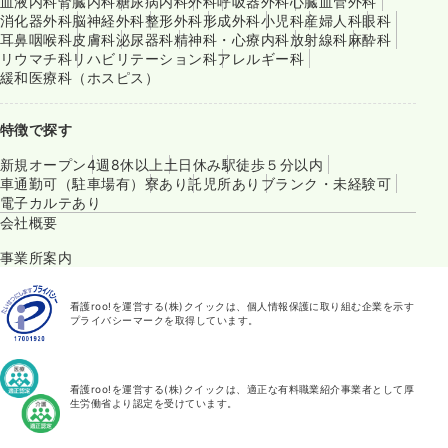
血液内科
腎臓内科
糖尿病内科
外科
呼吸器外科
心臓血管外科
消化器外科
脳神経外科
整形外科
形成外科
小児科
産婦人科
眼科
耳鼻咽喉科
皮膚科
泌尿器科
精神科・心療内科
放射線科
麻酔科
リウマチ科
リハビリテーション科
アレルギー科
緩和医療科（ホスピス）
特徴で探す
新規オープン
4週8休以上
土日休み
駅徒歩５分以内
車通勤可（駐車場有）
寮あり
託児所あり
ブランク・未経験可
電子カルテあり
会社概要
事業所案内
看護roo!を運営する(株)クイックは、個人情報保護に取り組む企業を示す
プライバシーマークを取得しています。
看護roo!を運営する(株)クイックは、適正な有料職業紹介事業者として厚
生労働省より認定を受けています。