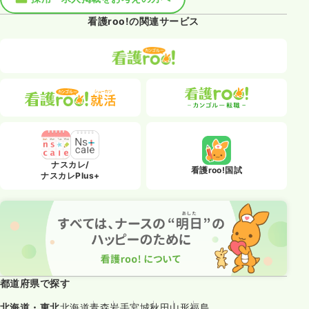
看護roo!の関連サービス
ナスカレ/
看護roo!国試
ナスカレPlus+
都道府県で探す
北海道・東北
北海道
青森
岩手
宮城
秋田
山形
福島