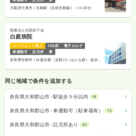
大阪府大東市
/ 生駒駅（近鉄生駒線） バス20分
医療法人社団松下会
白庭病院
エージェント求人
150床
電子カルテ
車通勤可
託児所
寮
奈良県生駒市
/ 白庭台駅（近鉄けいはんな線） 徒歩1
分
同じ地域で条件を追加する
奈良県大和郡山市
×
駅徒歩５分以内
18
奈良県大和郡山市
×
車通勤可（駐車場有）
73
奈良県大和郡山市
×
託児所あり
40