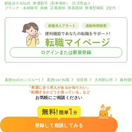
駅徒歩５分以内
車通勤可（駐車場有）
託児所あり
ブランク・未経験可
病棟
正看護師
准看護師
療養型病院
2交代
ログインまたは新規登録
看護roo![カンゴルー]
看護roo! 転職
奈良県
大和郡山市
藤村病
「希望に合う求人があるか知りたい」
「転職するかどうか迷っている」など
お気軽にご相談ください
登録して相談してみる