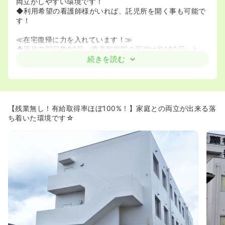
両立がしやすい環境です！
◆利用希望の看護師様がいれば、託児所を開く事も可能で
す！
≪在宅復帰に力を入れています！≫
◆平均在院日数90日（療養型病院の平均は約180日）と、
患者様をより早く在宅へ復帰させる事に注力をしていま
続きを読む
す！
◆今後、訪問看護のステーション立ち上げも予定してお
り、より地域に密着した在宅治療を提供出来る体制を整え
る予定です！
【残業無し！有給取得率ほぼ100%！】家庭との両立が出来る落
≪看護師の定着率が非常に高い環境です！≫
ち着いた環境です☆
◆2014年度の退職者は、定年で退職された方1名のみ！ご
入職された看護師様はほとんど辞めずに勤続されていま
す。
長くお勤め出来る環境をお探しの方にオススメです！
≪管理職も募集しています！≫
◆一般スタッフと併せて、管理職（婦長クラス）の募集も
行っています。管理職経験が無い方でも、ご興味のある方
は是非一度弊社宛にお問い合わせ下さい！