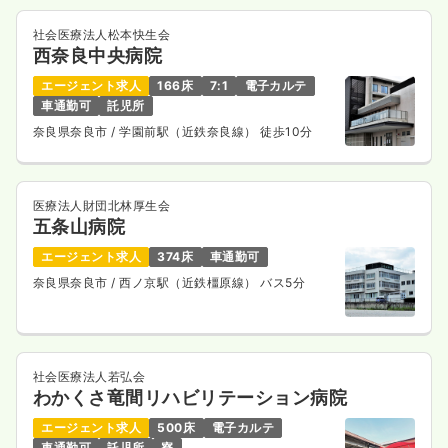
社会医療法人松本快生会
西奈良中央病院
エージェント求人
166床
7:1
電子カルテ
車通勤可
託児所
奈良県奈良市
/ 学園前駅（近鉄奈良線） 徒歩10分
医療法人財団北林厚生会
五条山病院
エージェント求人
374床
車通勤可
奈良県奈良市
/ 西ノ京駅（近鉄橿原線） バス5分
社会医療法人若弘会
わかくさ竜間リハビリテーション病院
エージェント求人
500床
電子カルテ
車通勤可
託児所
寮