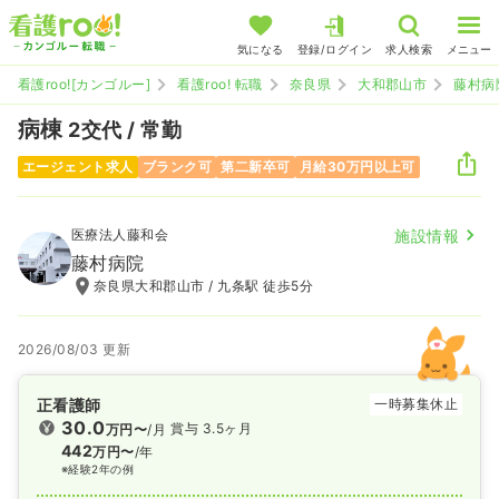
気になる
登録/ログイン
求人検索
メニュー
看護roo![カンゴルー]
看護roo! 転職
奈良県
大和郡山市
藤村病
病棟
2交代 / 常勤
エージェント求人
ブランク可
第二新卒可
月給30万円以上可
医療法人藤和会
施設情報
藤村病院
奈良県大和郡山市 / 九条駅 徒歩5分
2026/08/03 更新
正看護師
一時募集休止
30.0
賞与 3.5ヶ月
万円〜
/月
442
万円〜
/年
※経験2年の例