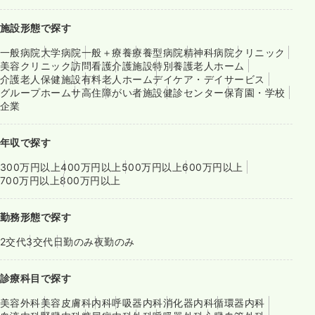
施設形態で探す
一般病院
大学病院
一般＋療養
療養型病院
精神科病院
クリニック
美容クリニック
訪問看護
介護施設
特別養護老人ホーム
介護老人保健施設
有料老人ホーム
デイケア・デイサービス
グループホーム
サ高住
障がい者施設
健診センター
保育園・学校
企業
年収で探す
300万円以上
400万円以上
500万円以上
600万円以上
700万円以上
800万円以上
勤務形態で探す
2交代
3交代
日勤のみ
夜勤のみ
診療科目で探す
美容外科
美容皮膚科
内科
呼吸器内科
消化器内科
循環器内科