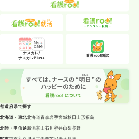
ナスカレ/
看護roo!国試
ナスカレPlus+
都道府県で探す
北海道・東北
北海道
青森
岩手
宮城
秋田
山形
福島
北陸・甲信越
新潟
富山
石川
福井
山梨
長野
関東
東京
神奈川
埼玉
千葉
茨城
栃木
群馬