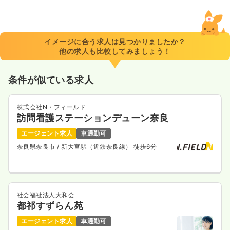
一時募集休止
日勤のみ（常勤）
28.2〜30.7
給与
万円
/月
賞与2回
※一例
イメージに合う求人は見つかりましたか？
時間
8:45～17:30
他の求人も比較してみましょう！
日祝休み
4週8休以上
オンコールあり
月給30万円以上可
条件が似ている求人
気になる
詳細を見る
株式会社N・フィールド
訪問看護ステーションデューン奈良
一時募集休止
日勤のみ（パート）
エージェント求人
車通勤可
奈良県奈良市
/ 新大宮駅（近鉄奈良線） 徒歩6分
給与
お問い合わせください
時間
8:45～17:30
日祝休み
オンコールあり
社会福祉法人大和会
気になる
詳細を見る
都祁すずらん苑
エージェント求人
車通勤可