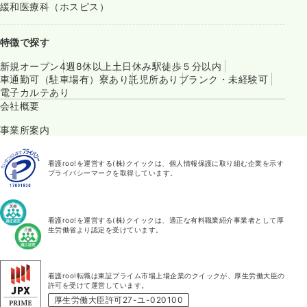
緩和医療科（ホスピス）
特徴で探す
新規オープン
4週8休以上
土日休み
駅徒歩５分以内
車通勤可（駐車場有）
寮あり
託児所あり
ブランク・未経験可
電子カルテあり
会社概要
事業所案内
看護roo!を運営する(株)クイックは、個人情報保護に取り組む企業を示す
プライバシーマークを取得しています。
看護roo!を運営する(株)クイックは、適正な有料職業紹介事業者として厚
生労働省より認定を受けています。
看護roo!転職は東証プライム市場上場企業のクイックが、厚生労働大臣の
許可を受けて運営しています。
厚生労働大臣許可27-ユ-020100