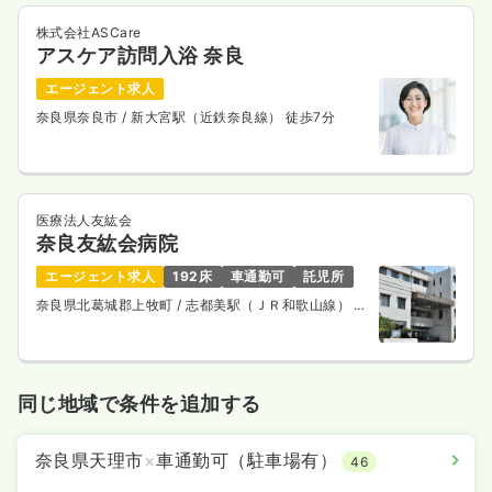
株式会社ASCare
アスケア訪問入浴 奈良
エージェント求人
奈良県奈良市
/ 新大宮駅（近鉄奈良線） 徒歩7分
医療法人友紘会
奈良友紘会病院
エージェント求人
192床
車通勤可
託児所
奈良県北葛城郡上牧町
/ 志都美駅（ＪＲ和歌山線） 車
6分
同じ地域で条件を追加する
奈良県天理市
×
車通勤可（駐車場有）
46