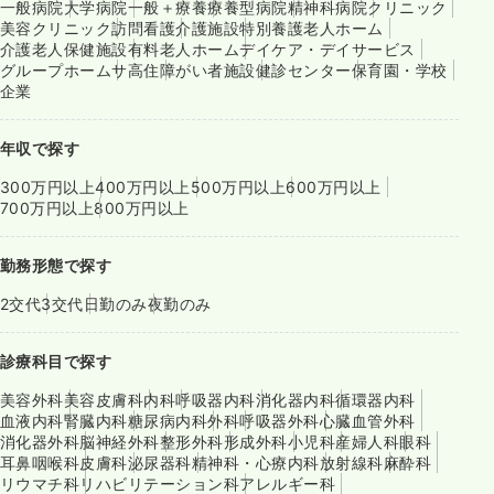
一般病院
大学病院
一般＋療養
療養型病院
精神科病院
クリニック
美容クリニック
訪問看護
介護施設
特別養護老人ホーム
介護老人保健施設
有料老人ホーム
デイケア・デイサービス
グループホーム
サ高住
障がい者施設
健診センター
保育園・学校
企業
年収で探す
300万円以上
400万円以上
500万円以上
600万円以上
700万円以上
800万円以上
勤務形態で探す
2交代
3交代
日勤のみ
夜勤のみ
診療科目で探す
美容外科
美容皮膚科
内科
呼吸器内科
消化器内科
循環器内科
血液内科
腎臓内科
糖尿病内科
外科
呼吸器外科
心臓血管外科
消化器外科
脳神経外科
整形外科
形成外科
小児科
産婦人科
眼科
耳鼻咽喉科
皮膚科
泌尿器科
精神科・心療内科
放射線科
麻酔科
リウマチ科
リハビリテーション科
アレルギー科