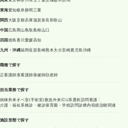
東海
愛知
岐阜
静岡
三重
関西
大阪
京都
兵庫
滋賀
奈良
和歌山
中国
広島
岡山
鳥取
島根
山口
四国
徳島
香川
愛媛
高知
九州・沖縄
福岡
佐賀
長崎
熊本
大分
宮崎
鹿児島
沖縄
職種で探す
正看護師
准看護師
保健師
助産師
担当業務で探す
病棟
外来
オペ室(手術室)
救急外来
ICU系
透析
訪問看護
介護・福祉系
検診・健診
保育園・学校
訪問診療
内視鏡
治験関連
施設形態で探す