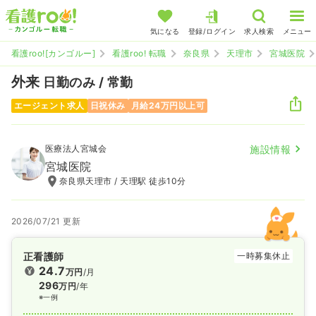
気になる
登録/ログイン
求人検索
メニュー
看護roo![カンゴルー]
看護roo! 転職
奈良県
天理市
宮城医院
外来
日勤のみ / 常勤
エージェント求人
日祝休み
月給24万円以上可
医療法人宮城会
施設情報
宮城医院
奈良県天理市 / 天理駅 徒歩10分
2026/07/21 更新
正看護師
一時募集休止
24.7
万円
/月
296
万円
/年
※一例