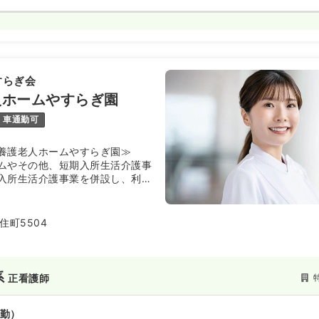
すらぎ会
人ホームやすらぎ園
車通勤可
養護老人ホームやすらぎ園≫
ムやその他、短期入所生活介護事
入所生活介護事業を併設し、利用
安定したやすらぎのある生活の支
ニーズに応える、老人福祉の拠点
です。昭和50年12月に開設さ
住町5504
ンターから南へ1.5kmの国道25
ています。緑豊富で騒音がなく、
境を生かし、天理教の信仰信念を
行っています。自然に囲まれた清
系
正看護師
自宅での生活が困難な高齢者の日
アに携わりたい方にオススメの環
勤）