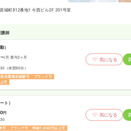
城町812番地1 今西ビル2F 201号室
看護師
勤）
円〜
/月
賞与2ヶ月
気になる
:30
（休憩60分）
担当業務未経験可
ブランク可
以上可
ート）
80
円
気になる
:30
験可
ブランク可
時給1,600円以上可