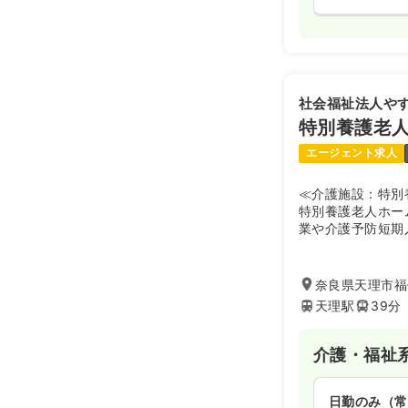
社会福祉法人や
特別養護老
エージェント求人
≪介護施設：特別
特別養護老人ホー
業や介護予防短期
者や地域高齢者の
援者として幅広く
を目的とした施設
奈良県天理市福
れ、名阪国道福住イ
天理駅
39分
号線沿いに位置し
日当たり良好な環
基本とした運営を
介護・福祉
涼な空気の中で、
常生活を支えるケ
境です。
日勤のみ（常