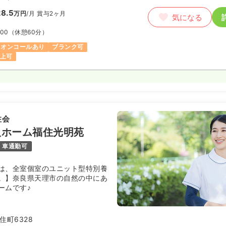
8.5
万円
/月
賞与2ヶ月
気になる
:00
（休憩60分）
オンコールあり
ブランク可
以上可
住会
人ホーム福住光明苑
車通勤可
は、全室個室のユニット型特別養
。】奈良県天理市の自然の中にあ
ームです♪
住町6328