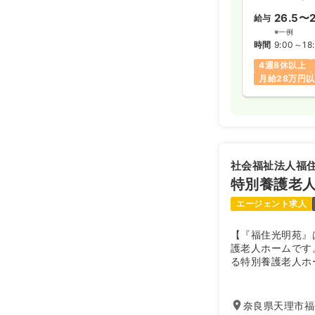
26.5〜2
給与
※一例
時間
9:00～18
4週8休以上
月給28万円
社会福祉法人福
特別養護老
エージェント求人
【『福住光明苑』
護老人ホームです
る特別養護老人ホ
奈良県天理市福