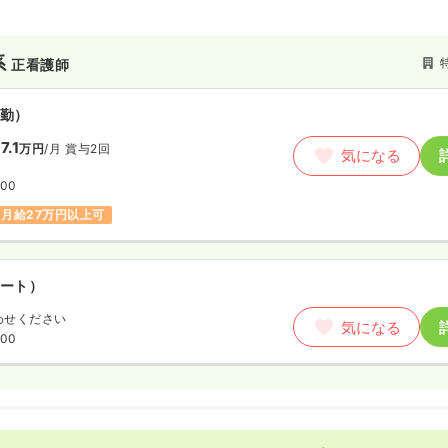
系
正看護師
勤）
7.1
万円
/月
賞与2回
気になる
:00
月給27万円以上可
ート）
わせください
気になる
:00