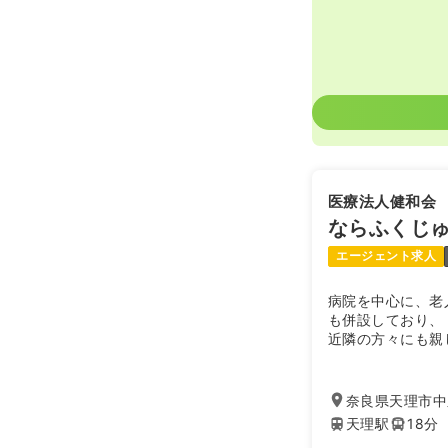
医療法人健和会
ならふくじ
エージェント求人
病院を中心に、老
も併設しており、
近隣の方々にも親
奈良県天理市中之
天理駅
18分