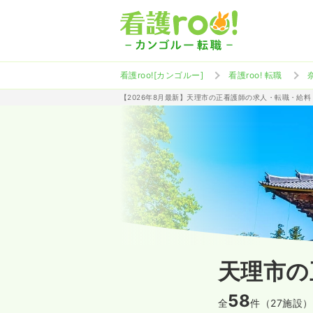
看護roo![カンゴルー]
看護roo! 転職
【2026年8月最新】天理市の正看護師の求人・転職・給料
天理市の
58
全
件（27施設）