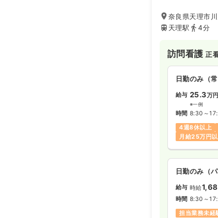
奈良県天理市川原
天理駅
4分
訪問看護
正
日勤のみ（常
25.3
給与
万
※一例
時間
8:30～17
4週8休以上
月給25万円
日勤のみ（パ
1,6
給与
時給
時間
8:30～17
担当業務未経