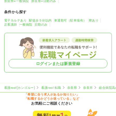
奈良県×一般病院
奈良県×日勤のみ
23.9
給与
万円
/月
賞与4.7ヶ月
条件から探す
※経験5年の例
時間
8:30～17:00
（休憩50分）
電子カルテあり
駅徒歩５分以内
車通勤可（駐車場有）
寮あり
担当業務未経験可
第二新卒可
月給23万円以上可
正看護師
一般病院
日勤のみ
気になる
詳細を見る
ログインまたは新規登録
看護roo![カンゴルー]
看護roo! 転職
奈良県
奈良市
総合病院高
「希望に合う求人があるか知りたい」
「転職するかどうか迷っている」など
お気軽にご相談ください