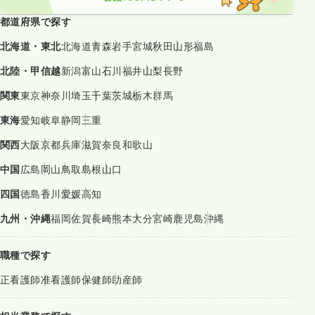
都道府県で探す
北海道・東北
北海道
青森
岩手
宮城
秋田
山形
福島
北陸・甲信越
新潟
富山
石川
福井
山梨
長野
関東
東京
神奈川
埼玉
千葉
茨城
栃木
群馬
東海
愛知
岐阜
静岡
三重
関西
大阪
京都
兵庫
滋賀
奈良
和歌山
中国
広島
岡山
鳥取
島根
山口
四国
徳島
香川
愛媛
高知
九州・沖縄
福岡
佐賀
長崎
熊本
大分
宮崎
鹿児島
沖縄
職種で探す
正看護師
准看護師
保健師
助産師