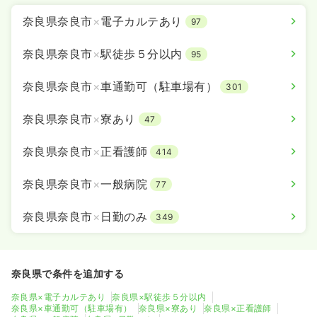
時間
8:30～17:00
（休憩50分）
奈良県奈良市
×
電子カルテあり
97
担当業務未経験可
第二新卒可
月給27万円以上可
気になる
詳細を見る
奈良県奈良市
×
駅徒歩５分以内
95
奈良県奈良市
×
車通勤可（駐車場有）
301
一時募集休止
2交代（常勤）
奈良県奈良市
×
寮あり
47
28.4
給与
万円
/月
賞与4.7ヶ月
※経験4年の例
奈良県奈良市
×
正看護師
414
時間
8:30～17:00
（休憩50分）
担当業務未経験可
第二新卒可
月給29万円以上可
奈良県奈良市
×
一般病院
77
気になる
詳細を見る
奈良県奈良市
×
日勤のみ
349
奈良県で条件を追加する
内視鏡
一般病院
正看護師
奈良県×電子カルテあり
奈良県×駅徒歩５分以内
奈良県×車通勤可（駐車場有）
奈良県×寮あり
奈良県×正看護師
一時募集休止
日勤のみ（常勤）