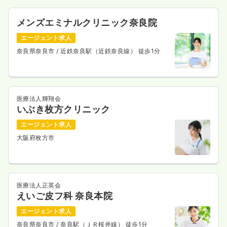
27.4
給与
万円
/月
賞与4.8ヶ月
メンズエミナルクリニック奈良院
※経験10年の例
時間
9:00～17:30
（休憩50分）
エージェント求人
日祝休み
オンコールあり
担当業務未経験可
ブランク可
奈良県奈良市
/ 近鉄奈良駅（近鉄奈良線） 徒歩1分
月給30万円以上可
気になる
詳細を見る
医療法人輝翔会
いぶき枚方クリニック
日勤のみ（パート）
エージェント求人
1,600
給与
時給
円〜
大阪府枚方市
時間
9:00～17:30
（休憩50分）
日祝休み
オンコールあり
担当業務未経験可
ブランク可
時給1,600円以上可
医療法人正英会
気になる
詳細を見る
えいご皮フ科 奈良本院
エージェント求人
奈良県奈良市
/ 奈良駅（ＪＲ桜井線） 徒歩1分