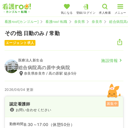
気になる
登録/ログイン
求人検索
メニュー
看護roo![カンゴルー]
看護roo! 転職
奈良県
奈良市
総合病院高
その他
日勤のみ / 常勤
エージェント求人
医療法人新生会
施設情報
総合病院高の原中央病院
奈良県奈良市 / 高の原駅 徒歩5分
2026/06/04 更新
認定看護師
募集中
お問い合わせください
勤務時間
8:30～17:00
（休憩50分）