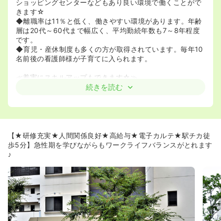
ショッピングセンターなどもあり良い環境で働くことがで
きます☆
◆離職率は11％と低く、働きやすい環境があります。年齢
層は20代～60代まで幅広く、平均勤続年数も7～8年程度
です。
◆育児・産休制度も多くの方が取得されています。毎年10
名前後の看護師様が子育てに入られます。
≪着実にスキルアップもできます☆≫
◆それぞれの科目ごとに日本で有数の医師が揃っており、
続きを読む
研修も充実している為、看護師としてレベルアップしてい
きたい方にもお薦めの病院です。また主任クラス以上は全
て管理者講習に参加するなど、教育熱心です。
◆プリセプター制度あります。ブランクある方や看護技術
に自信がない方でも安心して働いて頂ける環境です。
【★研修充実★人間関係良好★高給与★電子カルテ★駅チカ徒
◆ラダー制度を導入しています！その人の教育プログラム
歩5分】急性期を学びながらもワークライフバランスがとれます
に応じた教育をして頂けるので、無理なくキャリアアップ
♪
できます。
◆教育担当は副看護部長2名が担当しています。専任の教
育担当がいることで、より充実した教育を受けることがで
きます。
◆毎年新卒看護師を10名程度採用しておりますので、教育
には定評があります。