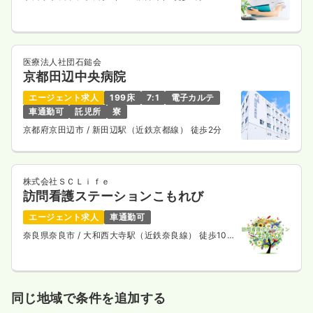
ICU系
一般病院
正看護師
2交代（常勤）
医療法人社団石鎚会
京都田辺中央病院
28.6
給与
万円
/月
賞与4.7ヶ月
※経験4年の例
エージェント求人
199床
7:1
電子カルテ
時間
8:30～17:00
（休憩50分）
車通勤可
託児所
寮
担当業務未経験可
ブランク可
第二新卒可
京都府京田辺市
/ 新田辺駅（近鉄京都線） 徒歩2分
月給31万円以上可
気になる
詳細を見る
株式会社ＳＣＬｉｆｅ
訪問看護ステーションこもれび
エージェント求人
車通勤可
外来
一般病院
正看護師
奈良県奈良市
/ 大和西大寺駅（近鉄奈良線） 徒歩10
分
一時募集休止
日勤のみ（常勤）
27.5
給与
万円
/月
賞与3.95ヶ月
同じ地域で条件を追加する
※経験9年の例