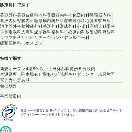
診療科目で探す
美容外科
美容皮膚科
内科
呼吸器内科
消化器内科
循環器内科
血液内科
腎臓内科
糖尿病内科
外科
呼吸器外科
心臓血管外科
消化器外科
脳神経外科
整形外科
形成外科
小児科
産婦人科
眼科
耳鼻咽喉科
皮膚科
泌尿器科
精神科・心療内科
放射線科
麻酔科
リウマチ科
リハビリテーション科
アレルギー科
緩和医療科（ホスピス）
特徴で探す
新規オープン
4週8休以上
土日休み
駅徒歩５分以内
車通勤可（駐車場有）
寮あり
託児所あり
ブランク・未経験可
電子カルテあり
会社概要
事業所案内
看護roo!を運営する(株)クイックは、個人情報保護に取り組む企業を示す
プライバシーマークを取得しています。