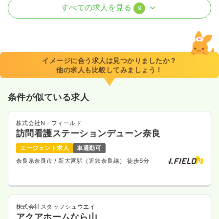
透析
一般病院
正看護師
すべての求人を見る
9
日勤のみ（常勤）
25.9
給与
万円
/月
賞与4.75ヶ月
※経験8年の例
イメージに合う求人は見つかりましたか？
時間
8:30～17:00
他の求人も比較してみましょう！
4週8休以上
担当業務未経験可
ブランク可
第二新卒可
月給26万円以上可
条件が似ている求人
気になる
詳細を見る
株式会社N・フィールド
訪問看護ステーションデューン奈良
日勤のみ（パート）
エージェント求人
車通勤可
奈良県奈良市
/ 新大宮駅（近鉄奈良線） 徒歩6分
1,630
給与
時給
円
時間
8:30～17:00
（休憩45分）
担当業務未経験可
ブランク可
第二新卒可
時給1,600円以上可
株式会社スタッフシュウエイ
アクアホームなら山
気になる
詳細を見る