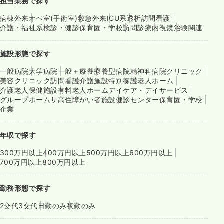
担当業務で探す
病棟
外来
オペ室(手術室)
救急外来
ICU系
透析
訪問看護
介護・福祉系
検診・健診
保育園・学校
訪問診療
内視鏡
治験関連
施設形態で探す
一般病院
大学病院
一般＋療養
療養型病院
精神科病院
クリニック
美容クリニック
訪問看護
介護施設
特別養護老人ホーム
介護老人保健施設
有料老人ホーム
デイケア・デイサービス
グループホーム
サ高住
障がい者施設
健診センター
保育園・学校
企業
年収で探す
300万円以上
400万円以上
500万円以上
600万円以上
700万円以上
800万円以上
勤務形態で探す
2交代
3交代
日勤のみ
夜勤のみ