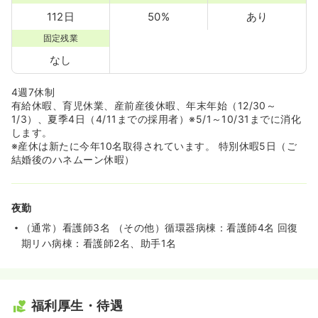
112日
50%
あり
固定残業
なし
4週7休制
有給休暇、育児休業、産前産後休暇、年末年始（12/30～
1/3）、夏季4日（4/11までの採用者）※5/1～10/31までに消化
します。
※産休は新たに今年10名取得されています。 特別休暇5日（ご
結婚後のハネムーン休暇）
夜勤
（通常）看護師3名 （その他）循環器病棟：看護師4名 回復
期リハ病棟：看護師2名、助手1名
福利厚生・待遇