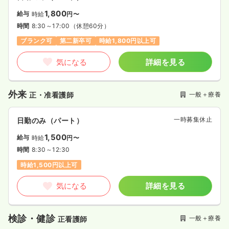
1,800
給与
時給
円〜
時間
8:30～17:00
（休憩60分）
ブランク可
第二新卒可
時給1,800円以上可
気になる
詳細を見る
外来
一般＋療養
正・准看護師
一時募集休止
日勤のみ（パート）
1,500
給与
時給
円〜
時間
8:30～12:30
時給1,500円以上可
気になる
詳細を見る
検診・健診
一般＋療養
正看護師