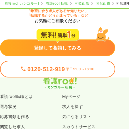
看護roo![カンゴルー]
看護roo! 転職
和歌山県
和歌山市
和歌浦
「希望に合う求人があるか知りたい」
「転職するかどうか迷っている」など
お気軽にご相談ください
登録して相談してみる
0120-512-919
平日9:00～18:00
看護roo!転職とは
Myページ
選考状況
求人を探す
応募書類を作る
気になるリスト
閲覧した求人
スカウトサービス