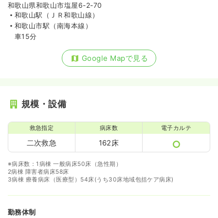
和歌山県和歌山市塩屋6-2-70
和歌山駅（ＪＲ和歌山線）
和歌山市駅（南海本線）
車15分
Google Mapで見る
規模・設備
救急指定
病床数
電子カルテ
二次救急
162床
※病床数：1病棟 一般病床50床（急性期）
2病棟 障害者病床58床
3病棟 療養病床（医療型）54床(うち30床地域包括ケア病床)
勤務体制