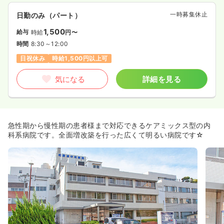
一時募集休止
日勤のみ（パート）
1,500
給与
時給
円〜
時間
8:30～12:00
日祝休み
時給1,500円以上可
気になる
詳細を見る
急性期から慢性期の患者様まで対応できるケアミックス型の内
科系病院です。全面増改築を行った広くて明るい病院です☆