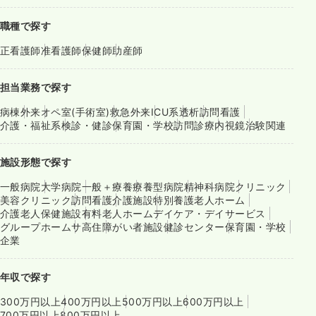
職種で探す
正看護師
准看護師
保健師
助産師
担当業務で探す
病棟
外来
オペ室(手術室)
救急外来
ICU系
透析
訪問看護
介護・福祉系
検診・健診
保育園・学校
訪問診療
内視鏡
治験関連
施設形態で探す
一般病院
大学病院
一般＋療養
療養型病院
精神科病院
クリニック
美容クリニック
訪問看護
介護施設
特別養護老人ホーム
介護老人保健施設
有料老人ホーム
デイケア・デイサービス
グループホーム
サ高住
障がい者施設
健診センター
保育園・学校
企業
年収で探す
300万円以上
400万円以上
500万円以上
600万円以上
700万円以上
800万円以上