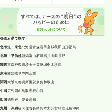
都道府県で探す
北海道・東北
北海道
青森
岩手
宮城
秋田
山形
福島
北陸・甲信越
新潟
富山
石川
福井
山梨
長野
関東
東京
神奈川
埼玉
千葉
茨城
栃木
群馬
東海
愛知
岐阜
静岡
三重
関西
大阪
京都
兵庫
滋賀
奈良
和歌山
中国
広島
岡山
鳥取
島根
山口
四国
徳島
香川
愛媛
高知
九州・沖縄
福岡
佐賀
長崎
熊本
大分
宮崎
鹿児島
沖縄