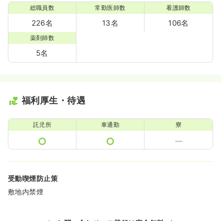
総職員数
常勤医師数
看護師数
226名
13名
106名
薬剤師数
5名
福利厚生・待遇
託児所
車通勤
寮
受動喫煙防止策
敷地内禁煙