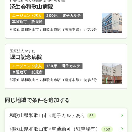
社会福祉法人恩賜財団済生会支部
済生会和歌山病院
エージェント求人
200床
電子カルテ
車通勤可
託児所
和歌山県和歌山市
/ 和歌山市駅（南海本線） バス5分
医療法人やすだ
堀口記念病院
エージェント求人
150床
電子カルテ
車通勤可
託児所
和歌山県和歌山市
/ 和歌山市駅（南海本線） 徒歩5分
同じ地域で条件を追加する
和歌山県和歌山市
×
電子カルテあり
55
和歌山県和歌山市
×
車通勤可（駐車場有）
150