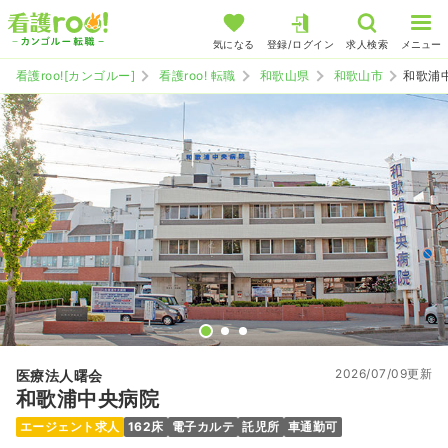
気になる
登録/ログイン
求人検索
メニュー
看護roo![カンゴルー]
看護roo! 転職
和歌山県
和歌山市
和歌浦
2026/07/09更新
医療法人曙会
和歌浦中央病院
エージェント求人
162床
電子カルテ
託児所
車通勤可