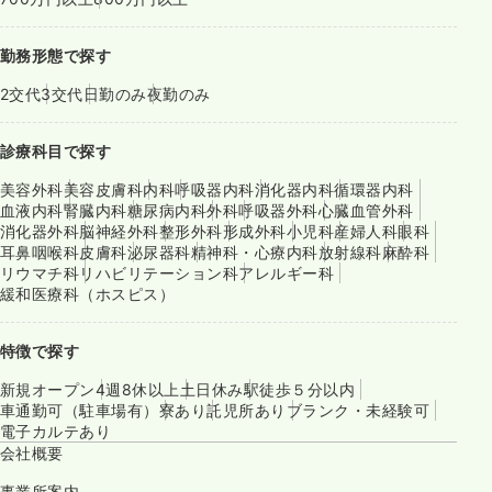
勤務形態で探す
2交代
3交代
日勤のみ
夜勤のみ
診療科目で探す
美容外科
美容皮膚科
内科
呼吸器内科
消化器内科
循環器内科
血液内科
腎臓内科
糖尿病内科
外科
呼吸器外科
心臓血管外科
消化器外科
脳神経外科
整形外科
形成外科
小児科
産婦人科
眼科
耳鼻咽喉科
皮膚科
泌尿器科
精神科・心療内科
放射線科
麻酔科
リウマチ科
リハビリテーション科
アレルギー科
緩和医療科（ホスピス）
特徴で探す
新規オープン
4週8休以上
土日休み
駅徒歩５分以内
車通勤可（駐車場有）
寮あり
託児所あり
ブランク・未経験可
電子カルテあり
会社概要
事業所案内