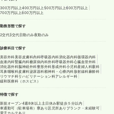
300万円以上
400万円以上
500万円以上
600万円以上
700万円以上
800万円以上
勤務形態で探す
2交代
3交代
日勤のみ
夜勤のみ
診療科目で探す
美容外科
美容皮膚科
内科
呼吸器内科
消化器内科
循環器内科
血液内科
腎臓内科
糖尿病内科
外科
呼吸器外科
心臓血管外科
消化器外科
脳神経外科
整形外科
形成外科
小児科
産婦人科
眼科
耳鼻咽喉科
皮膚科
泌尿器科
精神科・心療内科
放射線科
麻酔科
リウマチ科
リハビリテーション科
アレルギー科
緩和医療科（ホスピス）
特徴で探す
新規オープン
4週8休以上
土日休み
駅徒歩５分以内
車通勤可（駐車場有）
寮あり
託児所あり
ブランク・未経験可
電子カルテあり