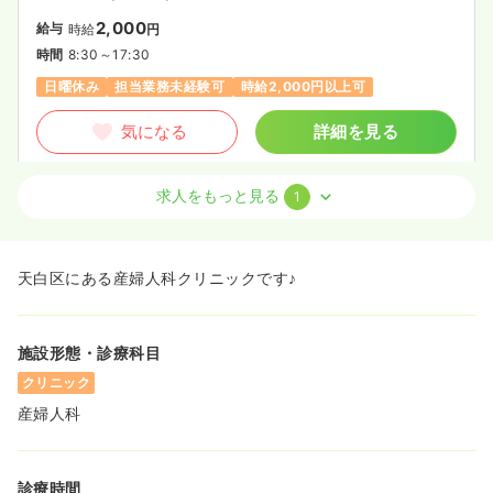
2,000
給与
時給
円
時間
8:30～17:30
日曜休み
担当業務未経験可
時給2,000円以上可
気になる
詳細を見る
求人をもっと見る
1
外来
クリニック
正・准看護師
一時募集休止
日勤のみ（パート）
天白区にある産婦人科クリニックです♪
1,800
給与
時給
円
時間
8:30～17:30
施設形態・診療科目
土日休み
担当業務未経験可
時給1,800円以上可
クリニック
気になる
詳細を見る
産婦人科
診療時間