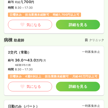
1,700
給与
時給
円
時間
8:30～17:30
日曜休み
担当業務未経験可
時給1,700円以上可
気になる
詳細を見る
病棟
クリニック
助産師
一時募集休止
2交代（常勤）
36.0〜43.0
給与
万円
/月
※経験3年の例
時間
8:30～17:30
日曜休み
4週8休以上
担当業務未経験可
月給40万円以上可
気になる
詳細を見る
一時募集休止
日勤のみ（パート）