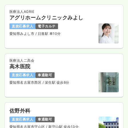
医療法人AGRIE
アグリホームクリニックみよし
直接応募求人
電子カルテ
愛知県みよし市
/ 日進駅 車10分
医療法人二高会
高木医院
直接応募求人
車通勤可
愛知県名古屋市西区
/ 栄生駅 徒歩8分
佐野外科
直接応募求人
車通勤可
愛知県名古屋市守山区
/ 新守山駅 徒歩13分