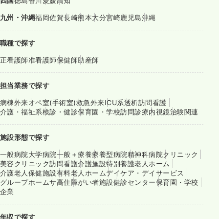
四国
徳島
香川
愛媛
高知
九州・沖縄
福岡
佐賀
長崎
熊本
大分
宮崎
鹿児島
沖縄
職種で探す
正看護師
准看護師
保健師
助産師
担当業務で探す
病棟
外来
オペ室(手術室)
救急外来
ICU系
透析
訪問看護
介護・福祉系
検診・健診
保育園・学校
訪問診療
内視鏡
治験関連
施設形態で探す
一般病院
大学病院
一般＋療養
療養型病院
精神科病院
クリニック
美容クリニック
訪問看護
介護施設
特別養護老人ホーム
介護老人保健施設
有料老人ホーム
デイケア・デイサービス
グループホーム
サ高住
障がい者施設
健診センター
保育園・学校
企業
年収で探す