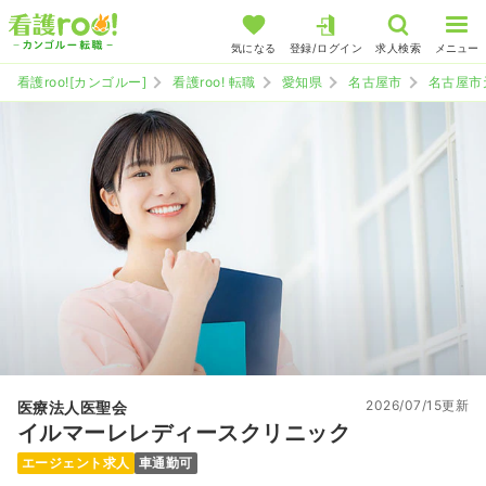
気になる
登録/ログイン
求人検索
メニュー
看護roo![カンゴルー]
看護roo! 転職
愛知県
名古屋市
名古屋市
2026/07/15更新
医療法人医聖会
イルマーレレディースクリニック
エージェント求人
車通勤可