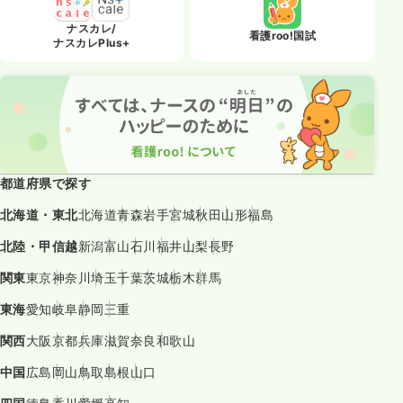
ナスカレ/
看護roo!国試
ナスカレPlus+
都道府県で探す
北海道・東北
北海道
青森
岩手
宮城
秋田
山形
福島
北陸・甲信越
新潟
富山
石川
福井
山梨
長野
関東
東京
神奈川
埼玉
千葉
茨城
栃木
群馬
東海
愛知
岐阜
静岡
三重
関西
大阪
京都
兵庫
滋賀
奈良
和歌山
中国
広島
岡山
鳥取
島根
山口