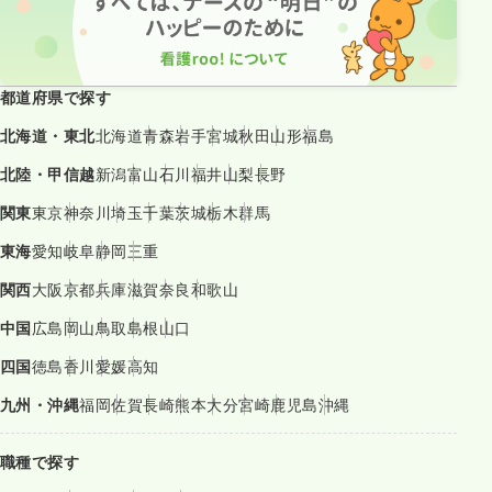
都道府県で探す
北海道・東北
北海道
青森
岩手
宮城
秋田
山形
福島
北陸・甲信越
新潟
富山
石川
福井
山梨
長野
関東
東京
神奈川
埼玉
千葉
茨城
栃木
群馬
東海
愛知
岐阜
静岡
三重
関西
大阪
京都
兵庫
滋賀
奈良
和歌山
中国
広島
岡山
鳥取
島根
山口
四国
徳島
香川
愛媛
高知
九州・沖縄
福岡
佐賀
長崎
熊本
大分
宮崎
鹿児島
沖縄
職種で探す