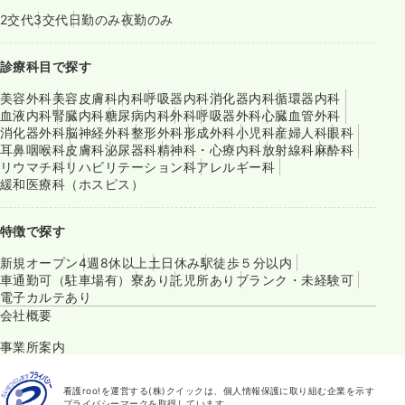
2交代
3交代
日勤のみ
夜勤のみ
診療科目で探す
美容外科
美容皮膚科
内科
呼吸器内科
消化器内科
循環器内科
血液内科
腎臓内科
糖尿病内科
外科
呼吸器外科
心臓血管外科
消化器外科
脳神経外科
整形外科
形成外科
小児科
産婦人科
眼科
耳鼻咽喉科
皮膚科
泌尿器科
精神科・心療内科
放射線科
麻酔科
リウマチ科
リハビリテーション科
アレルギー科
緩和医療科（ホスピス）
特徴で探す
新規オープン
4週8休以上
土日休み
駅徒歩５分以内
車通勤可（駐車場有）
寮あり
託児所あり
ブランク・未経験可
電子カルテあり
会社概要
事業所案内
看護roo!を運営する(株)クイックは、個人情報保護に取り組む企業を示す
プライバシーマークを取得しています。