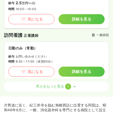
2.5
給与
万円〜
/回
時間
16:00～10:00
気になる
詳細を見る
訪問看護
一般病院
正看護師
日勤のみ（常勤）
給与
お問い合わせください
時間
8:30～17:00
（休憩60分）
気になる
詳細を見る
求人をもっと見る
1
外来
一般病院
正・准看護師
一時募集休止
日勤のみ（パート）
片男波に近く、紀三井寺を臨む旭橋西詰に位置する同院は、昭
1,500
給与
時給
円
和46年6月に、一般、消化器外科を専門とする病院として設立