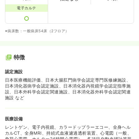
電子カルテ
※病床数：一般病床54床（2フロア）
特徴
認定施設
日本医療機能評価、日本大腸肛門病学会認定専門医修練施設、
日本消化器病学会認定施設、日本消化器内視鏡学会認定指導施
設、日本外科学会認定関連施設、日本消化器外科学会認定関連
施設 など
医療設備
レントゲン、電子内視鏡、カラードップラーエコー、全身ヘル
カルCT、全身MRI、持続式血液濾過透析装置、心電図（一般、
負荷心電図、ホルター24時間心電図）、多項目自動血球計算装