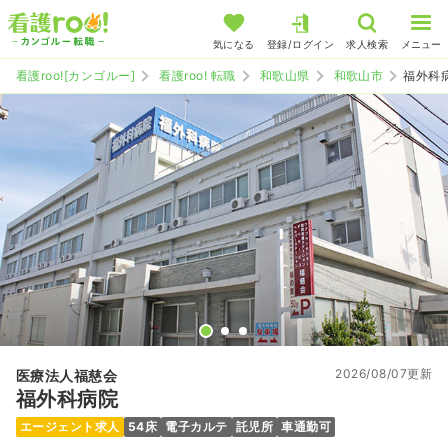
気になる
登録/ログイン
求人検索
メニュー
看護roo![カンゴルー]
看護roo! 転職
和歌山県
和歌山市
福外科
2026/08/07更新
医療法人福慈会
福外科病院
エージェント求人
54床
電子カルテ
託児所
車通勤可