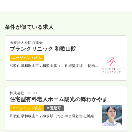
条件が似ている求人
医療法人社団白凛会
ブランクリニック 和歌山院
エージェント求人
和歌山県和歌山市
/ 和歌山駅（ＪＲ紀勢本線） 徒歩2
分
株式会社LIGLUX
住宅型有料老人ホーム陽光の郷わかやま
エージェント求人
車通勤可
和歌山県和歌山市
/ 神前駅（わかやま電鉄貴志川線）
徒歩10分