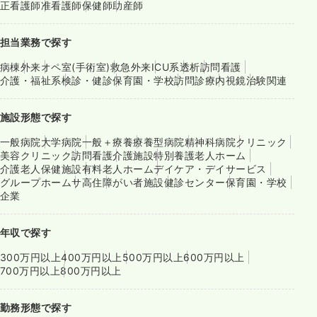
正看護師
准看護師
保健師
助産師
担当業務で探す
病棟
外来
オペ室(手術室)
救急外来
ICU系
透析
訪問看護
介護・福祉系
検診・健診
保育園・学校
訪問診療
内視鏡
治験関連
施設形態で探す
一般病院
大学病院
一般＋療養
療養型病院
精神科病院
クリニック
美容クリニック
訪問看護
介護施設
特別養護老人ホーム
介護老人保健施設
有料老人ホーム
デイケア・デイサービス
グループホーム
サ高住
障がい者施設
健診センター
保育園・学校
企業
年収で探す
300万円以上
400万円以上
500万円以上
600万円以上
700万円以上
800万円以上
勤務形態で探す