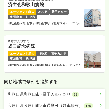
済生会和歌山病院
エージェント求人
200床
電子カルテ
車通勤可
託児所
和歌山県和歌山市
/ 和歌山市駅（南海本線） バス5分
医療法人やすだ
堀口記念病院
エージェント求人
150床
電子カルテ
車通勤可
託児所
和歌山県和歌山市
/ 和歌山市駅（南海本線） 徒歩5分
同じ地域で条件を追加する
和歌山県和歌山市
×
電子カルテあり
55
和歌山県和歌山市
×
車通勤可（駐車場有）
150