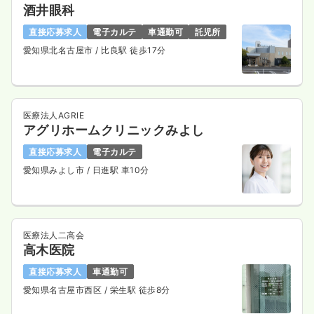
酒井眼科
直接応募求人
電子カルテ
車通勤可
託児所
愛知県北名古屋市
/ 比良駅 徒歩17分
医療法人AGRIE
アグリホームクリニックみよし
直接応募求人
電子カルテ
愛知県みよし市
/ 日進駅 車10分
医療法人二高会
高木医院
直接応募求人
車通勤可
愛知県名古屋市西区
/ 栄生駅 徒歩8分