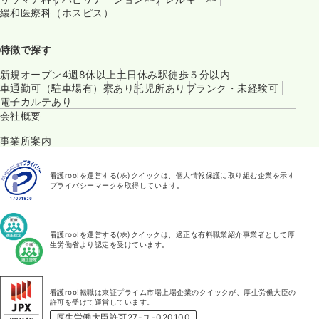
緩和医療科（ホスピス）
特徴で探す
新規オープン
4週8休以上
土日休み
駅徒歩５分以内
車通勤可（駐車場有）
寮あり
託児所あり
ブランク・未経験可
電子カルテあり
会社概要
事業所案内
看護roo!を運営する(株)クイックは、個人情報保護に取り組む企業を示す
プライバシーマークを取得しています。
看護roo!を運営する(株)クイックは、適正な有料職業紹介事業者として厚
生労働省より認定を受けています。
看護roo!転職は東証プライム市場上場企業のクイックが、厚生労働大臣の
許可を受けて運営しています。
厚生労働大臣許可27-ユ-020100