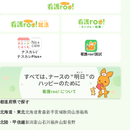
ナスカレ/
看護roo!国試
ナスカレPlus+
都道府県で探す
北海道・東北
北海道
青森
岩手
宮城
秋田
山形
福島
北陸・甲信越
新潟
富山
石川
福井
山梨
長野