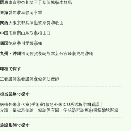
関東
東京
神奈川
埼玉
千葉
茨城
栃木
群馬
東海
愛知
岐阜
静岡
三重
関西
大阪
京都
兵庫
滋賀
奈良
和歌山
中国
広島
岡山
鳥取
島根
山口
四国
徳島
香川
愛媛
高知
九州・沖縄
福岡
佐賀
長崎
熊本
大分
宮崎
鹿児島
沖縄
職種で探す
正看護師
准看護師
保健師
助産師
担当業務で探す
病棟
外来
オペ室(手術室)
救急外来
ICU系
透析
訪問看護
介護・福祉系
検診・健診
保育園・学校
訪問診療
内視鏡
治験関連
施設形態で探す