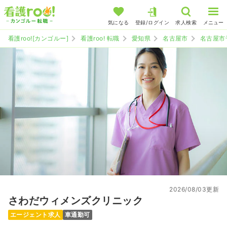
気になる
登録/ログイン
求人検索
メニュー
看護roo![カンゴルー]
看護roo! 転職
愛知県
名古屋市
名古屋市
2026/08/03更新
さわだウィメンズクリニック
エージェント求人
車通勤可