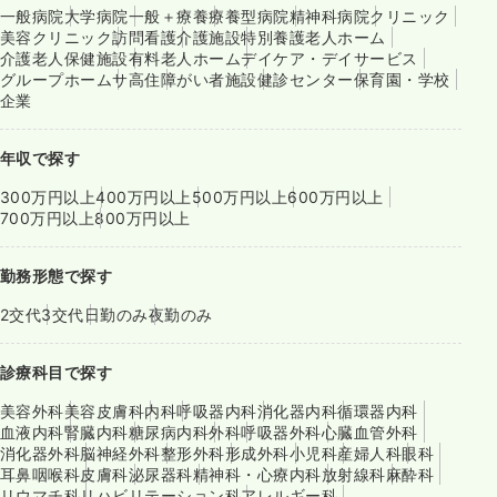
一般病院
大学病院
一般＋療養
療養型病院
精神科病院
クリニック
美容クリニック
訪問看護
介護施設
特別養護老人ホーム
介護老人保健施設
有料老人ホーム
デイケア・デイサービス
グループホーム
サ高住
障がい者施設
健診センター
保育園・学校
企業
年収で探す
300万円以上
400万円以上
500万円以上
600万円以上
700万円以上
800万円以上
勤務形態で探す
2交代
3交代
日勤のみ
夜勤のみ
診療科目で探す
美容外科
美容皮膚科
内科
呼吸器内科
消化器内科
循環器内科
血液内科
腎臓内科
糖尿病内科
外科
呼吸器外科
心臓血管外科
消化器外科
脳神経外科
整形外科
形成外科
小児科
産婦人科
眼科
耳鼻咽喉科
皮膚科
泌尿器科
精神科・心療内科
放射線科
麻酔科
リウマチ科
リハビリテーション科
アレルギー科