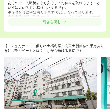
あるので、入職後すぐも安心してお休みを取れるようにと
いう法人の考えに基づいた制度です。
◆産育休復帰率は法人全体で100%となっております。
産前産後休暇の取得はもちろん、その後の復帰までのサポ
ートも手厚く行なっております。復帰前の面談では、その
続きを読む
方に合った働き方を実現できるよう、復帰後の希望の働き
方などをヒアリングします。子育てを経験した職員も多い
ので、サポート体制は整っています。
《2～3年後に新築移転を予定しております！》
【ママさんナースに優しい★福利厚生充実★新築移転予定あり
約2年～3年後に隣駅の向島駅から徒歩10分の距離に新築移
★】プライベートと両立しながら働ける病院です！
転を予定しております。
《法人として介護施設・訪問看護まで一貫したサービスを
実施しております。》
「社会福祉法人浩照会」は病院以外にも、訪問看護ステー
ション、介護老人保健施設、特別養護老人ホームなど関連
施設が多くございます。
そのため将来的に関連施設などに異動をすることも可能で
す。！
《福利厚生充実♪》
医療費補助制度あり！