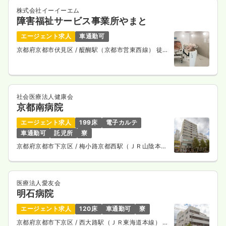
株式会社イーイーエム
障害福祉サービス事業所やまと
エージェント求人
車通勤可
京都府京都市伏見区
/ 醍醐駅（京都市営東西線） 徒歩
6分
社会医療法人健康会
京都南病院
エージェント求人
199床
電子カルテ
車通勤可
託児所
寮
京都府京都市下京区
/ 梅小路京都西駅（ＪＲ山陰本
線） 徒歩10分
医療法人愛友会
明石病院
エージェント求人
120床
車通勤可
寮
京都府京都市下京区
/ 西大路駅（ＪＲ東海道本線） 徒