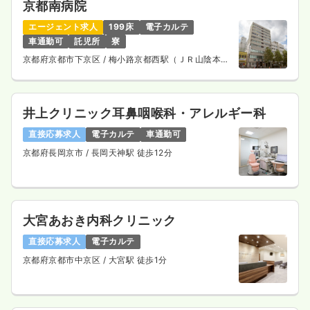
京都南病院
29.0
給与
万円〜
/月
賞与2回
エージェント求人
199床
電子カルテ
※経験5年の例
車通勤可
託児所
寮
時間
8:30～17:00
京都府京都市下京区
/ 梅小路京都西駅（ＪＲ山陰本
ブランク可
月給33万円以上可
線） 徒歩10分
気になる
詳細を見る
井上クリニック耳鼻咽喉科・アレルギー科
直接応募求人
電子カルテ
車通勤可
一時募集休止
日勤のみ（パート）
京都府長岡京市
/ 長岡天神駅 徒歩12分
給与
お問い合わせください
時間
8:30～17:00
ブランク可
大宮あおき内科クリニック
気になる
詳細を見る
直接応募求人
電子カルテ
京都府京都市中京区
/ 大宮駅 徒歩1分