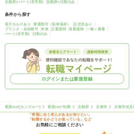
京都府×パート(非常勤)
京都府×日勤のみ
条件から探す
電子カルテあり
車通勤可（駐車場有）
託児所あり
ブランク・未経験可
外来
正看護師
准看護師
一般＋療養
パート(非常勤)
日勤のみ
ログインまたは新規登録
看護roo![カンゴルー]
看護roo! 転職
京都府
京都市
京都市伏見
「希望に合う求人があるか知りたい」
「転職するかどうか迷っている」など
お気軽にご相談ください