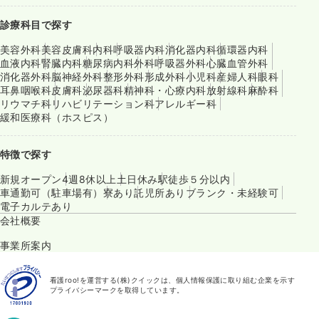
診療科目で探す
美容外科
美容皮膚科
内科
呼吸器内科
消化器内科
循環器内科
血液内科
腎臓内科
糖尿病内科
外科
呼吸器外科
心臓血管外科
消化器外科
脳神経外科
整形外科
形成外科
小児科
産婦人科
眼科
耳鼻咽喉科
皮膚科
泌尿器科
精神科・心療内科
放射線科
麻酔科
リウマチ科
リハビリテーション科
アレルギー科
緩和医療科（ホスピス）
特徴で探す
新規オープン
4週8休以上
土日休み
駅徒歩５分以内
車通勤可（駐車場有）
寮あり
託児所あり
ブランク・未経験可
電子カルテあり
会社概要
事業所案内
看護roo!を運営する(株)クイックは、個人情報保護に取り組む企業を示す
プライバシーマークを取得しています。