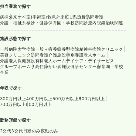
担当業務で探す
病棟
外来
オペ室(手術室)
救急外来
ICU系
透析
訪問看護
介護・福祉系
検診・健診
保育園・学校
訪問診療
内視鏡
治験関連
施設形態で探す
一般病院
大学病院
一般＋療養
療養型病院
精神科病院
クリニック
美容クリニック
訪問看護
介護施設
特別養護老人ホーム
介護老人保健施設
有料老人ホーム
デイケア・デイサービス
グループホーム
サ高住
障がい者施設
健診センター
保育園・学校
企業
年収で探す
300万円以上
400万円以上
500万円以上
600万円以上
700万円以上
800万円以上
勤務形態で探す
2交代
3交代
日勤のみ
夜勤のみ