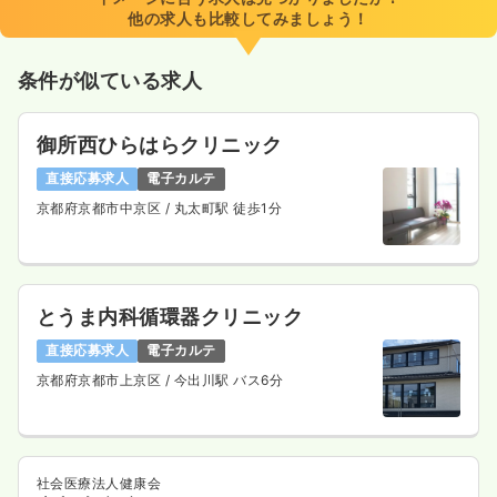
時間
8:30～17:00
（休憩60分）
他の求人も比較してみましょう！
日祝休み
ブランク可
月給29万円以上可
条件が似ている求人
気になる
詳細を見る
御所西ひらはらクリニック
2交代（常勤）
直接応募求人
電子カルテ
29.9
京都府京都市中京区
/ 丸太町駅 徒歩1分
給与
万円〜
/月
賞与3.3ヶ月
※経験3年の例
時間
8:30～17:00
（休憩60分）
日祝休み
ブランク可
月給33万円以上可
とうま内科循環器クリニック
気になる
詳細を見る
直接応募求人
電子カルテ
京都府京都市上京区
/ 今出川駅 バス6分
透析
一般＋療養
正看護師
社会医療法人健康会
一時募集休止
日勤のみ（常勤）