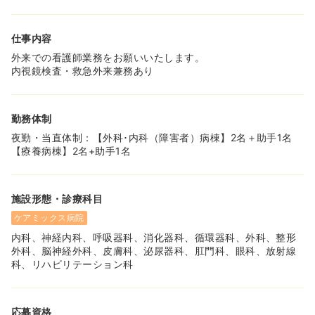
法人が運営する伏見桃山総合病院での外来受診費の補助が
受けられます（※本人のみ 薬代も含め全額補助あり）
職員利用率は100％となっております
仕事内容
外来での看護師業務をお願いいたします。
内視鏡検査・救急外来兼務あり
勤務体制
夜勤・当直体制：【外科･内科（障害者）病棟】2名＋助手1名
【療養病棟】2名+助手1名
施設形態・診療科目
ケアミックス病院
内科、神経内科、呼吸器科、消化器科、循環器科、外科、整形
外科、脳神経外科、皮膚科、泌尿器科、肛門科、眼科、放射線
科、リハビリテーション科
応募資格