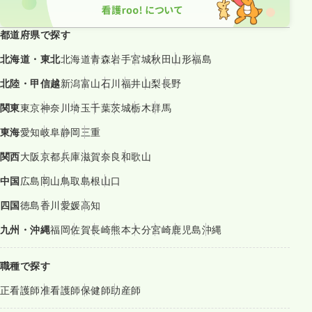
都道府県で探す
北海道・東北
北海道
青森
岩手
宮城
秋田
山形
福島
北陸・甲信越
新潟
富山
石川
福井
山梨
長野
関東
東京
神奈川
埼玉
千葉
茨城
栃木
群馬
東海
愛知
岐阜
静岡
三重
関西
大阪
京都
兵庫
滋賀
奈良
和歌山
中国
広島
岡山
鳥取
島根
山口
四国
徳島
香川
愛媛
高知
九州・沖縄
福岡
佐賀
長崎
熊本
大分
宮崎
鹿児島
沖縄
職種で探す
正看護師
准看護師
保健師
助産師