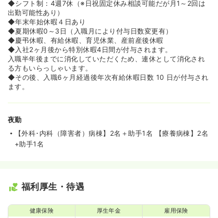
◆シフト制：4週7休（※日祝固定休み相談可能だが月1～2回は
出勤可能性あり）
◆年末年始休暇４日あり
◆夏期休暇0～3日（入職月により付与日数変更有）
◆慶弔休暇、有給休暇、育児休業、産前産後休暇
◆入社2ヶ月後から特別休暇4日間が付与されます。
入職半年後までに消化していただくため、連休として消化され
る方もいらっしゃいます。
◆その後、入職6ヶ月経過後年次有給休暇日数 10 日が付与され
ます。
夜勤
【外科･内科（障害者）病棟】2名＋助手1名 【療養病棟】2名
+助手1名
福利厚生・待遇
健康保険
厚生年金
雇用保険