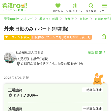
気になる
登録/ログイン
求人検索
メニュー
看護roo![カンゴルー]
看護roo! 転職
京都府
京都市
京都市伏見
外来
日勤のみ / パート(非常勤)
エージェント求人
日祝休み
ブランク可
時給1,700円以上可
社会福祉法人浩照会
施設情報
伏見桃山総合病院
京都府京都市伏見区 / 桃山御陵前駅 徒歩11分
2026/08/06 更新
正看護師
一時募集休止
1,700
時給
円〜
准看護師
一時募集休止