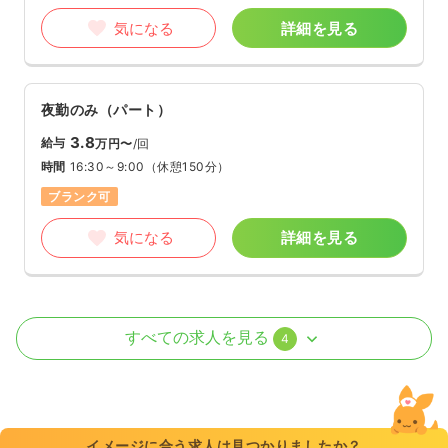
気になる
詳細を見る
夜勤のみ（パート）
3.8
給与
万円〜
/回
時間
16:30～9:00
（休憩150分）
ブランク可
気になる
詳細を見る
外来
一般＋療養
正・准看護師
すべての求人を見る
4
日勤のみ（常勤）
23.3
給与
万円〜
/月
賞与3.3ヶ月
※経験3年の例
イメージに合う求人は見つかりましたか？