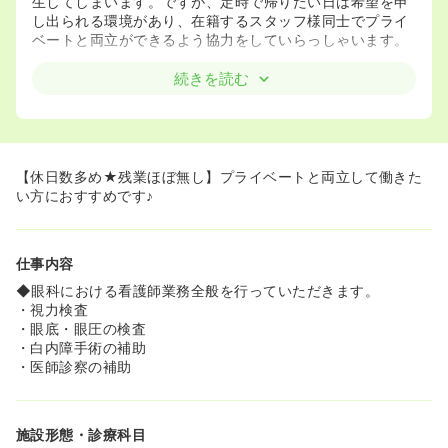
生してしまいます。ですが、定時で帰りたい日は希望を申
し出られる環境があり、在籍するスタッフ様同士でプライ
ベートと両立ができるよう協力をしていらっしゃいます。
≪ママさんナースにおすすめです！≫
続きを読む
◆日中預けられる託児所を完備しております。
◆時短勤務の相談も可能です。家庭の事情等ございました
ら、お気軽にご相談ください♪
【休日数多め★残業ほぼ無し】プライベートと両立して働きた
い方におすすめです♪
仕事内容
◆眼科における看護師業務全般を行っていただきます。
・視力検査
・眼底・眼圧の検査
・白内障手術の補助
・医師診察の補助
施設形態・診療科目