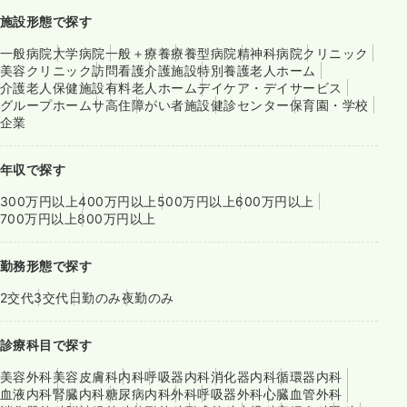
施設形態で探す
一般病院
大学病院
一般＋療養
療養型病院
精神科病院
クリニック
美容クリニック
訪問看護
介護施設
特別養護老人ホーム
介護老人保健施設
有料老人ホーム
デイケア・デイサービス
グループホーム
サ高住
障がい者施設
健診センター
保育園・学校
企業
年収で探す
300万円以上
400万円以上
500万円以上
600万円以上
700万円以上
800万円以上
勤務形態で探す
2交代
3交代
日勤のみ
夜勤のみ
診療科目で探す
美容外科
美容皮膚科
内科
呼吸器内科
消化器内科
循環器内科
血液内科
腎臓内科
糖尿病内科
外科
呼吸器外科
心臓血管外科