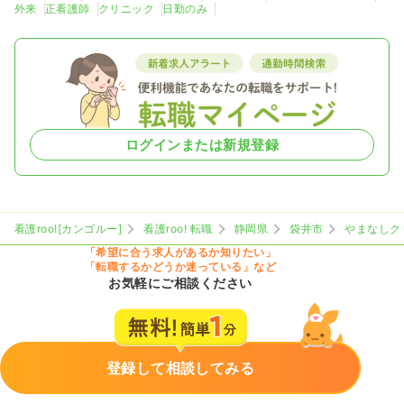
外来
正看護師
クリニック
日勤のみ
ログインまたは新規登録
看護roo![カンゴルー]
看護roo! 転職
静岡県
袋井市
やまなしク
「希望に合う求人があるか知りたい」
「転職するかどうか迷っている」など
お気軽にご相談ください
登録して相談してみる