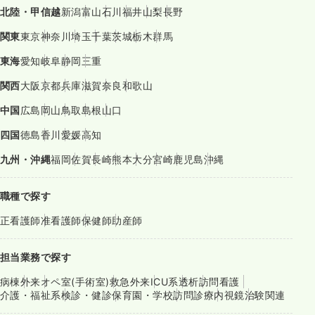
北陸・甲信越
新潟
富山
石川
福井
山梨
長野
関東
東京
神奈川
埼玉
千葉
茨城
栃木
群馬
東海
愛知
岐阜
静岡
三重
関西
大阪
京都
兵庫
滋賀
奈良
和歌山
中国
広島
岡山
鳥取
島根
山口
四国
徳島
香川
愛媛
高知
九州・沖縄
福岡
佐賀
長崎
熊本
大分
宮崎
鹿児島
沖縄
職種で探す
正看護師
准看護師
保健師
助産師
担当業務で探す
病棟
外来
オペ室(手術室)
救急外来
ICU系
透析
訪問看護
介護・福祉系
検診・健診
保育園・学校
訪問診療
内視鏡
治験関連