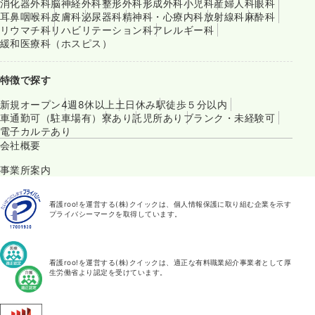
消化器外科
脳神経外科
整形外科
形成外科
小児科
産婦人科
眼科
耳鼻咽喉科
皮膚科
泌尿器科
精神科・心療内科
放射線科
麻酔科
リウマチ科
リハビリテーション科
アレルギー科
緩和医療科（ホスピス）
特徴で探す
新規オープン
4週8休以上
土日休み
駅徒歩５分以内
車通勤可（駐車場有）
寮あり
託児所あり
ブランク・未経験可
電子カルテあり
会社概要
事業所案内
看護roo!を運営する(株)クイックは、個人情報保護に取り組む企業を示す
プライバシーマークを取得しています。
看護roo!を運営する(株)クイックは、適正な有料職業紹介事業者として厚
生労働省より認定を受けています。