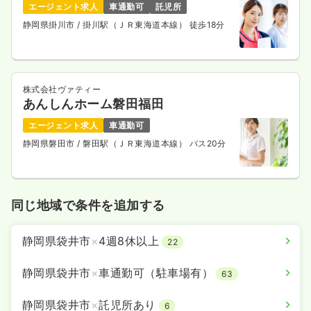
エージェント求人
車通勤可
託児所
静岡県掛川市
/ 掛川駅（ＪＲ東海道本線） 徒歩18分
株式会社ヴァティー
あんしんホーム磐田福田
エージェント求人
車通勤可
静岡県磐田市
/ 磐田駅（ＪＲ東海道本線） バス20分
同じ地域で条件を追加する
静岡県袋井市
×
4週8休以上
22
静岡県袋井市
×
車通勤可（駐車場有）
63
静岡県袋井市
×
託児所あり
6