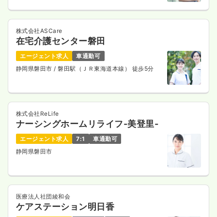
株式会社ASCare
在宅介護センター磐田
エージェント求人
車通勤可
静岡県磐田市
/ 磐田駅（ＪＲ東海道本線） 徒歩5分
株式会社ReLife
ナーシングホームリライフ-美登里-
エージェント求人
7:1
車通勤可
静岡県磐田市
医療法人社団綾和会
ケアステーション明日香