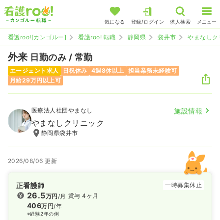
気になる
登録/ログイン
求人検索
メニュー
看護roo![カンゴルー]
看護roo! 転職
静岡県
袋井市
やまなしク
外来
日勤のみ / 常勤
エージェント求人
日祝休み
4週8休以上
担当業務未経験可
月給29万円以上可
医療法人社団やまなし
施設情報
やまなしクリニック
静岡県袋井市
2026/08/06 更新
正看護師
一時募集休止
26.5
賞与 4ヶ月
万円
/月
406
万円
/年
※経験2年の例