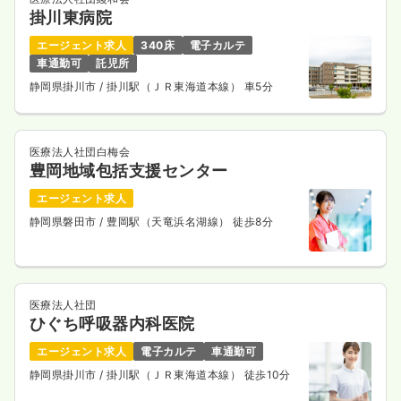
掛川東病院
エージェント求人
340床
電子カルテ
車通勤可
託児所
静岡県掛川市
/ 掛川駅（ＪＲ東海道本線） 車5分
医療法人社団白梅会
豊岡地域包括支援センター
エージェント求人
静岡県磐田市
/ 豊岡駅（天竜浜名湖線） 徒歩8分
医療法人社団
ひぐち呼吸器内科医院
エージェント求人
電子カルテ
車通勤可
静岡県掛川市
/ 掛川駅（ＪＲ東海道本線） 徒歩10分