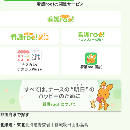
看護roo!の関連サービス
ナスカレ/
看護roo!国試
ナスカレPlus+
都道府県で探す
北海道・東北
北海道
青森
岩手
宮城
秋田
山形
福島