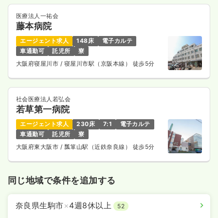
1,800
給与
時給
円〜
時間
9:00～17:00
（休憩60分）
医療法人一祐会
藤本病院
オンコールあり
担当業務未経験可
時給1,800円以上可
エージェント求人
148床
電子カルテ
気になる
詳細を見る
車通勤可
託児所
寮
大阪府寝屋川市
/ 寝屋川市駅（京阪本線） 徒歩5分
一時募集休止
夜勤のみ（パート）
社会医療法人若弘会
3.0
給与
万円〜
/回
若草第一病院
時間
16:00～9:15
（休憩120分）
エージェント求人
230床
7:1
電子カルテ
オンコールあり
担当業務未経験可
車通勤可
託児所
寮
大阪府東大阪市
/ 瓢箪山駅（近鉄奈良線） 徒歩5分
気になる
詳細を見る
同じ地域で条件を追加する
オペ室(手術室)
一般病院
正看護師 / 管理職
奈良県生駒市
×
4週8休以上
52