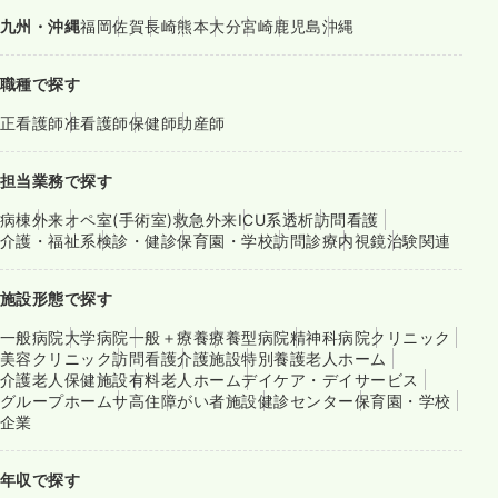
九州・沖縄
福岡
佐賀
長崎
熊本
大分
宮崎
鹿児島
沖縄
職種で探す
正看護師
准看護師
保健師
助産師
担当業務で探す
病棟
外来
オペ室(手術室)
救急外来
ICU系
透析
訪問看護
介護・福祉系
検診・健診
保育園・学校
訪問診療
内視鏡
治験関連
施設形態で探す
一般病院
大学病院
一般＋療養
療養型病院
精神科病院
クリニック
美容クリニック
訪問看護
介護施設
特別養護老人ホーム
介護老人保健施設
有料老人ホーム
デイケア・デイサービス
グループホーム
サ高住
障がい者施設
健診センター
保育園・学校
企業
年収で探す