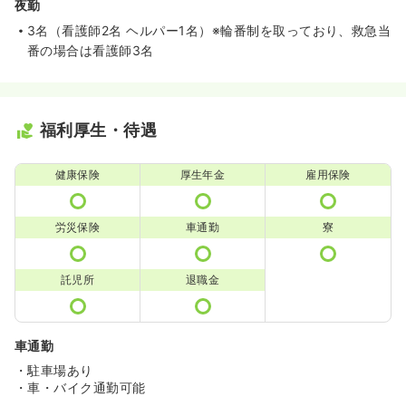
夜勤
3名（看護師2名 ヘルパー1名）※輪番制を取っており、救急当
番の場合は看護師3名
福利厚生・待遇
健康保険
厚生年金
雇用保険
労災保険
車通勤
寮
託児所
退職金
車通勤
・駐車場あり
・車・バイク通勤可能