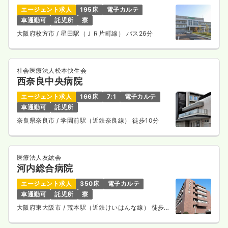
時間
8:30～17:15
（休憩60分）
エージェント求人
195床
電子カルテ
年間休日123日
4週8休以上
オンコールあり
車通勤可
託児所
寮
担当業務未経験可
月給33万円以上可
大阪府枚方市
/ 星田駅（ＪＲ片町線） バス26分
気になる
詳細を見る
社会医療法人松本快生会
西奈良中央病院
一時募集休止
夜勤のみ（常勤）
エージェント求人
166床
7:1
電子カルテ
車通勤可
託児所
35.8〜41.0
給与
万円
/月
賞与68.0〜100.0万円
※一例
奈良県奈良市
/ 学園前駅（近鉄奈良線） 徒歩10分
時間
16:00～9:15
（休憩120分）
年間休日123日
4週8休以上
オンコールあり
担当業務未経験可
月給40万円以上可
医療法人友紘会
河内総合病院
気になる
詳細を見る
エージェント求人
350床
電子カルテ
車通勤可
託児所
寮
大阪府東大阪市
/ 荒本駅（近鉄けいはんな線） 徒歩5
一時募集休止
日勤のみ（パート）
分