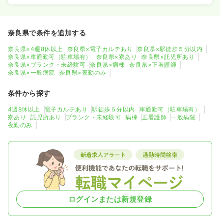
気になる
詳細を見る
奈良県で条件を追加する
一時募集休止
奈良県×4週8休以上
奈良県×電子カルテあり
奈良県×駅徒歩５分以内
日勤のみ（パート）
奈良県×車通勤可（駐車場有）
奈良県×寮あり
奈良県×託児所あり
奈良県×ブランク・未経験可
奈良県×病棟
奈良県×正看護師
1,700
給与
時給
円
奈良県×一般病院
奈良県×夜勤のみ
時間
8:30～17:15
オンコールあり
ブランク可
時給1,700円以上可
条件から探す
4週8休以上
電子カルテあり
駅徒歩５分以内
車通勤可（駐車場有）
気になる
詳細を見る
寮あり
託児所あり
ブランク・未経験可
病棟
正看護師
一般病院
夜勤のみ
検診・健診
一般病院
正・准看護師
一時募集休止
日勤のみ（パート）
ログインまたは新規登録
給与
お問い合わせください
時間
9:00～18:00