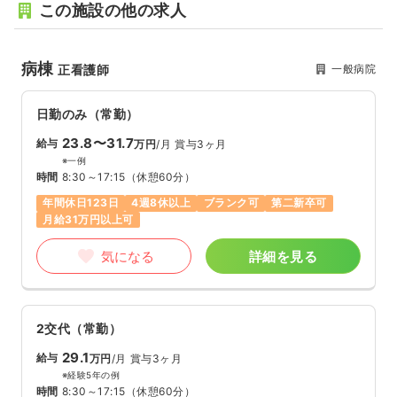
この施設の他の求人
病棟
一般病院
正看護師
日勤のみ（常勤）
23.8〜31.7
給与
万円
/月
賞与3ヶ月
※一例
時間
8:30～17:15
（休憩60分）
年間休日123日
4週8休以上
ブランク可
第二新卒可
月給31万円以上可
気になる
詳細を見る
2交代（常勤）
29.1
給与
万円
/月
賞与3ヶ月
※経験5年の例
時間
8:30～17:15
（休憩60分）