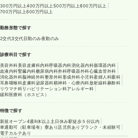
300万円以上
400万円以上
500万円以上
600万円以上
700万円以上
800万円以上
勤務形態で探す
2交代
3交代
日勤のみ
夜勤のみ
診療科目で探す
美容外科
美容皮膚科
内科
呼吸器内科
消化器内科
循環器内科
血液内科
腎臓内科
糖尿病内科
外科
呼吸器外科
心臓血管外科
消化器外科
脳神経外科
整形外科
形成外科
小児科
産婦人科
眼科
耳鼻咽喉科
皮膚科
泌尿器科
精神科・心療内科
放射線科
麻酔科
リウマチ科
リハビリテーション科
アレルギー科
緩和医療科（ホスピス）
特徴で探す
新規オープン
4週8休以上
土日休み
駅徒歩５分以内
車通勤可（駐車場有）
寮あり
託児所あり
ブランク・未経験可
電子カルテあり