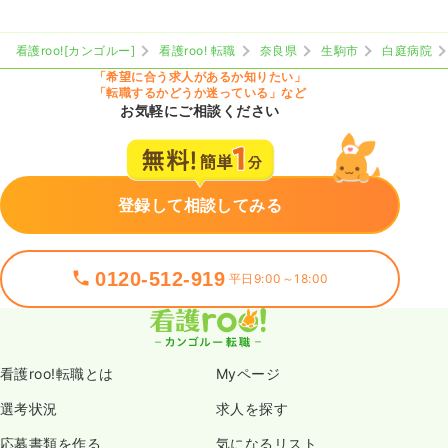
ブランク可
気になる
詳細を見る
看護roo![カンゴルー]
看護roo! 転職
奈良県
生駒市
白庭病院
「希望に合う求人があるか知りたい」
「転職するかどうか迷っている」など
お気軽にご相談ください
その他
一般病院
正看護師
一時募集休止
日勤のみ（常勤）
登録して相談してみる
24.1
給与
万円〜
/月
賞与3.3ヶ月
※一例
時間
8:30～17:10
0120-512-919
平日9:00～18:00
日祝休み
月給24万円以上可
気になる
詳細を見る
看護roo!転職とは
Myページ
選考状況
求人を探す
応募書類を作る
気になるリスト