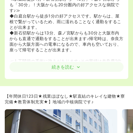
も「30分」！大阪からも20分圏内の好アクセスな病院で
す♪≫
◆白庭台駅から徒歩1分の好アクセスです。駅からは、屋
根で繋がっているため、雨に濡れることなく通勤をするこ
とが出来ます。
◆新石切駅からは13分、森ノ宮駅からも30分と大阪市内
からも直通で通勤をすることが出来ます♪帰宅時は、奈良方
面から大阪方面への電車になるので、車内も空いており、
座って帰宅することが出来ます。
≪人工関節の手術に強みがあります♪その実績は奈良県2位
です♪≫
続きを読む
◆メインの手術件数は整形となっており、その中でも人工
関節置換術が殆どを占めております。
2018年度の「いい病院ランキング」では、近畿圏で23
位、奈良県下では2位の実績となっております。
【年間休日123日★残業ほぼなし★駅直結のキレイな建物★寮
≪教育制度充実♪≫
完備★教育体制充実★】地域の中核病院です♪
◆クリニカルラダーの導入により、ステップ（経験年数）
ごとの研修も充実しており、スキルアップを希望される方
にもお薦めできる求人です。クリニカルラダーに関して
は、日本看護協会のラダーを参考にして作成をされており
ますので、他の病院でご経験を積まれた方もスムーズにス