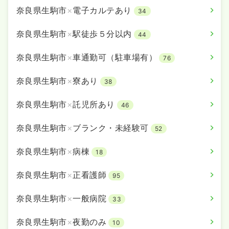
一時募集休止
日勤のみ（常勤）
奈良県生駒市
×
電子カルテあり
34
500
給与
万円〜
/年
※一例
奈良県生駒市
×
駅徒歩５分以内
44
時間
8:30～17:15
（休憩60分）
年間休日123日
4週8休以上
オンコールあり
奈良県生駒市
×
車通勤可（駐車場有）
76
年収500万円以上可
奈良県生駒市
×
寮あり
38
気になる
詳細を見る
奈良県生駒市
×
託児所あり
46
奈良県生駒市
×
ブランク・未経験可
52
オペ室(手術室)
一般病院
正看護師
奈良県生駒市
×
病棟
18
一時募集休止
日勤のみ（常勤）
26.8〜35.7
奈良県生駒市
×
正看護師
給与
万円
/月
賞与3ヶ月
95
※一例
時間
8:30～17:15
奈良県生駒市
×
一般病院
33
年間休日123日
4週8休以上
オンコールあり
ブランク可
月給35万円以上可
奈良県生駒市
×
夜勤のみ
10