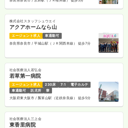
気になる
詳細を見る
奈良県奈良市
/ 京終駅（ＪＲ桜井線） 徒歩5分
株式会社スタッフシュウエイ
訪問看護
アクアホームなら山
一般病院
正看護師
エージェント求人
車通勤可
一時募集休止
日勤のみ（常勤）
奈良県奈良市
/ 平城山駅（ＪＲ関西本線） 徒歩7分
25.6〜34.7
給与
万円
/月
賞与3ヶ月
※一例
時間
8:30～17:15
（休憩60分）
年間休日123日
4週8休以上
オンコールあり
社会医療法人若弘会
担当業務未経験可
月給34万円以上可
若草第一病院
エージェント求人
230床
7:1
電子カルテ
気になる
詳細を見る
車通勤可
託児所
寮
大阪府東大阪市
/ 瓢箪山駅（近鉄奈良線） 徒歩5分
一時募集休止
2交代（常勤）
社会医療法人三上会
28.6〜33.8
給与
万円
/月
賞与68.0〜100.0万円
東香里病院
※一例