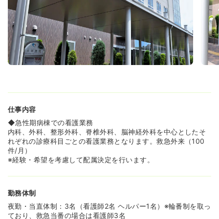
タートすることができます。
◆現場の人間関係は非常に良く、相談事を気兼ねなく先輩
に質問できる環境が整っております♪
≪幅広いキャリアを形成することが出来ます♪≫
◆急性期から回復期、老健、有料と法人内で多くの施設を
持っております。そのため、将来的なキャリア変更も視野
に入れ、幅広い視点を持って働くことが出来ます♪
≪医療法人社団松下会とは♪≫
◆昭和60年に奈良県生駒の地に、設立された法人です。
「患者さん・利用者さんを第一に考えていつの時代にも思
仕事内容
いやりの心を」という志をモットーにしており、同法人で
◆急性期病棟での看護業務
は、「急性期から回復期・有料・老健・在宅・その他地域
内科、外科、整形外科、脊椎外科、脳神経外科を中心としたそ
包括支援センター」など多岐にわたる施設を展開しており
れぞれの診療科目ごとの看護業務となります。救急外来（100
ます。すべての施設が生駒近辺(白庭台駅～東生駒駅付近)
件/月）
に集まっており、まさに地域医療に特化した法人です。
※経験・希望を考慮して配属決定を行います。
≪白庭病院について♪≫
◆医療法人社団松下会の急性期を担う病院であり、内科・
外科・整形外科・脳外科など幅広い科目を担っておりま
勤務体制
す。
夜勤・当直体制：3名（看護師2名 ヘルパー1名）※輪番制を取っ
手術件数は年間1300件程度となっており、メインの科目は
ており、救急当番の場合は看護師3名
整形(人工股関節、人工膝関節)と外科(ヘルニア、胆嚢結石)