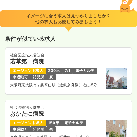
40.3
給与
万円
/月
賞与3ヶ月
※経験35年の例
イメージに合う求人は見つかりましたか？
時間
8:30～17:15
他の求人も比較してみましょう！
日祝休み
年間休日123日
4週8休以上
ブランク可
月給40万円以上可
条件が似ている求人
気になる
詳細を見る
社会医療法人若弘会
若草第一病院
エージェント求人
230床
7:1
電子カルテ
外来
一般病院
正・准看護師
車通勤可
託児所
寮
大阪府東大阪市
/ 瓢箪山駅（近鉄奈良線） 徒歩5分
一時募集休止
2交代（常勤）
30.1
給与
万円〜
/月
賞与2回
※一例
社会医療法人健生会
時間
8:30～17:15
おかたに病院
年間休日123日
4週8休以上
ブランク可
エージェント求人
150床
電子カルテ
月給30万円以上可
車通勤可
託児所
寮