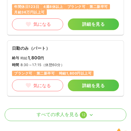
年間休日123日
4週8休以上
ブランク可
第二新卒可
月給36万円以上可
気になる
詳細を見る
日勤のみ（パート）
1,800
給与
時給
円
時間
8:30～17:15
（休憩60分）
ブランク可
第二新卒可
時給1,800円以上可
気になる
詳細を見る
病棟
一般病院
正看護師 / 管理職
すべての求人を見る
12
一時募集休止
日勤のみ（常勤）