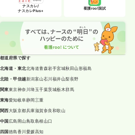
ナスカレ/
看護roo!国試
ナスカレPlus+
都道府県で探す
北海道・東北
北海道
青森
岩手
宮城
秋田
山形
福島
北陸・甲信越
新潟
富山
石川
福井
山梨
長野
関東
東京
神奈川
埼玉
千葉
茨城
栃木
群馬
東海
愛知
岐阜
静岡
三重
関西
大阪
京都
兵庫
滋賀
奈良
和歌山
中国
広島
岡山
鳥取
島根
山口
四国
徳島
香川
愛媛
高知