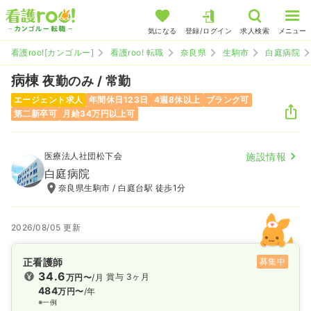
気になる
登録/ログイン
求人検索
メニュー
看護roo![カンゴルー]
看護roo! 転職
奈良県
生駒市
白庭病院
病棟
夜勤のみ / 常勤
エージェント求人
年間休日123日
4週8休以上
ブランク可
第二新卒可
月給34万円以上可
医療法人社団松下会
施設情報
白庭病院
奈良県生駒市 / 白庭台駅 徒歩1分
2026/08/05 更新
正看護師
募集中
34.6
賞与 3ヶ月
万円〜
/月
484
万円〜
/年
※一例