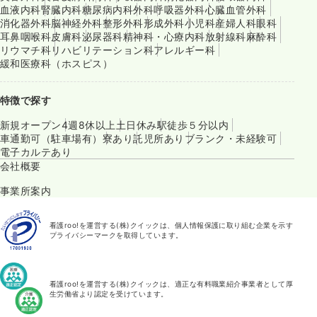
血液内科
腎臓内科
糖尿病内科
外科
呼吸器外科
心臓血管外科
消化器外科
脳神経外科
整形外科
形成外科
小児科
産婦人科
眼科
耳鼻咽喉科
皮膚科
泌尿器科
精神科・心療内科
放射線科
麻酔科
リウマチ科
リハビリテーション科
アレルギー科
緩和医療科（ホスピス）
特徴で探す
新規オープン
4週8休以上
土日休み
駅徒歩５分以内
車通勤可（駐車場有）
寮あり
託児所あり
ブランク・未経験可
電子カルテあり
会社概要
事業所案内
看護roo!を運営する(株)クイックは、個人情報保護に取り組む企業を示す
プライバシーマークを取得しています。
看護roo!を運営する(株)クイックは、適正な有料職業紹介事業者として厚
生労働省より認定を受けています。