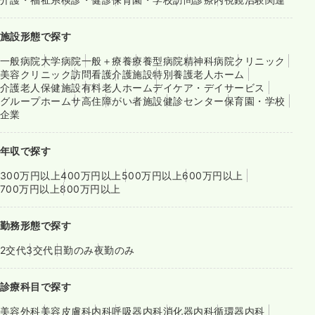
施設形態で探す
一般病院
大学病院
一般＋療養
療養型病院
精神科病院
クリニック
美容クリニック
訪問看護
介護施設
特別養護老人ホーム
介護老人保健施設
有料老人ホーム
デイケア・デイサービス
グループホーム
サ高住
障がい者施設
健診センター
保育園・学校
企業
年収で探す
300万円以上
400万円以上
500万円以上
600万円以上
700万円以上
800万円以上
勤務形態で探す
2交代
3交代
日勤のみ
夜勤のみ
診療科目で探す
美容外科
美容皮膚科
内科
呼吸器内科
消化器内科
循環器内科