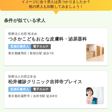
イメージに合う求人は見つかりましたか？
時間
8:30～17:30
（休憩60分）
他の求人も比較してみましょう！
4週8休以上
担当業務未経験可
ブランク可
月給34万円以上可
条件が似ている求人
気になる
詳細を見る
医療法人社団 桜永会
つさかこどもおとな皮膚科・泌尿器科
一時募集休止
夜勤のみ（常勤）
直接応募求人
電子カルテ
東京都練馬区
/ 新桜台駅 徒歩1分
500〜600
給与
万円
/年
※経験10年の例
時間
17:00～9:00
4週8休以上
担当業務未経験可
ブランク可
年収600万円以上可
医療法人社団正友会
松井健診クリニック吉祥寺プレイス
気になる
詳細を見る
直接応募求人
電子カルテ
東京都武蔵野市
/ 吉祥寺駅 徒歩8分
一時募集休止
日勤のみ（パート）