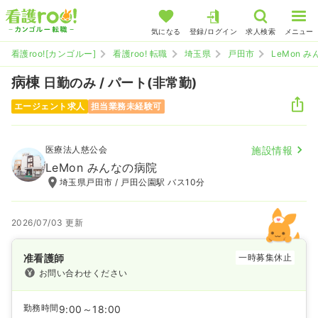
気になる
登録/ログイン
求人検索
メニュー
看護roo![カンゴルー]
看護roo! 転職
埼玉県
戸田市
LeMon 
病棟
日勤のみ / パート(非常勤)
エージェント求人
担当業務未経験可
医療法人慈公会
施設情報
LeMon みんなの病院
埼玉県戸田市 / 戸田公園駅 バス10分
2026/07/03 更新
准看護師
一時募集休止
お問い合わせください
勤務時間
9:00～18:00