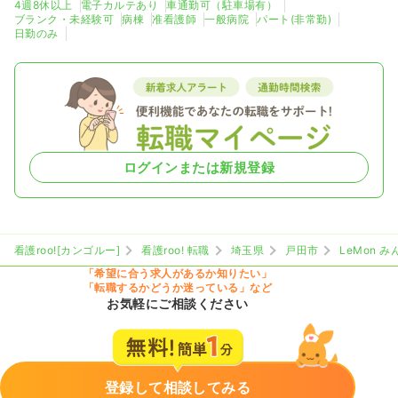
4週8休以上
電子カルテあり
車通勤可（駐車場有）
ブランク・未経験可
病棟
准看護師
一般病院
パート(非常勤)
日勤のみ
ログインまたは新規登録
看護roo![カンゴルー]
看護roo! 転職
埼玉県
戸田市
LeMon 
「希望に合う求人があるか知りたい」
「転職するかどうか迷っている」など
お気軽にご相談ください
登録して相談してみる