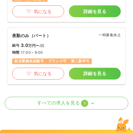
気になる
詳細を見る
一時募集休止
夜勤のみ（パート）
3.0
給与
万円〜
/回
時間
17:00～9:00
担当業務未経験可
ブランク可
第二新卒可
気になる
詳細を見る
外来
一般病院
正看護師
すべての求人を見る
5
日勤のみ（常勤）
26.7
給与
万円
/月
賞与3ヶ月
※経験5年の例