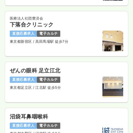
一時募集休止
日勤のみ（パート）
給与
お問い合わせください
医療法人社団豊済会
時間
9:00～18:00
（休憩60分）
下落合クリニック
日曜休み
オンコールあり
直接応募求人
電子カルテ
東京都新宿区
/ 高田馬場駅 徒歩7分
気になる
詳細を見る
ぜんの眼科 足立江北
直接応募求人
電子カルテ
東京都足立区
/ 江北駅 徒歩5分
沼袋耳鼻咽喉科
直接応募求人
電子カルテ