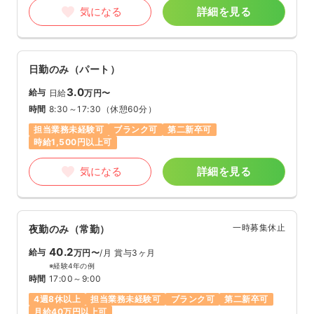
気になる
詳細を見る
日勤のみ（パート）
3.0
給与
日給
万円〜
時間
8:30～17:30
（休憩60分）
担当業務未経験可
ブランク可
第二新卒可
時給1,500円以上可
気になる
詳細を見る
一時募集休止
夜勤のみ（常勤）
40.2
給与
万円〜
/月
賞与3ヶ月
※経験4年の例
時間
17:00～9:00
4週8休以上
担当業務未経験可
ブランク可
第二新卒可
月給40万円以上可