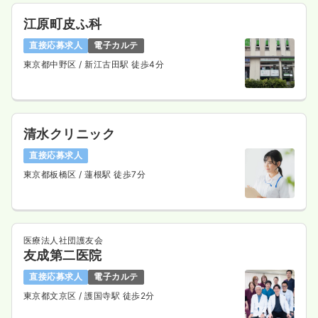
1,500
給与
時給
円
江原町皮ふ科
時間
8:30～23:30
（休憩60分）
担当業務未経験可
ブランク可
時給1,500円以上可
直接応募求人
電子カルテ
東京都中野区
/ 新江古田駅 徒歩4分
気になる
詳細を見る
清水クリニック
訪問看護
一般病院
正看護師
直接応募求人
東京都板橋区
/ 蓮根駅 徒歩7分
一時募集休止
日勤のみ（常勤）
32.7
給与
万円〜
/月
賞与3ヶ月
※経験4年の例
時間
9:00～18:00
（休憩60分）
医療法人社団護友会
日曜休み
オンコールあり
月給34万円以上可
友成第二医院
気になる
詳細を見る
直接応募求人
電子カルテ
東京都文京区
/ 護国寺駅 徒歩2分