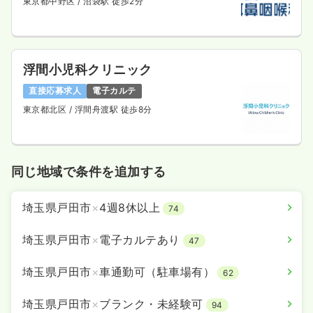
東京都中野区
/ 沼袋駅 徒歩2分
浮間小児科クリニック
直接応募求人
電子カルテ
東京都北区
/ 浮間舟渡駅 徒歩8分
同じ地域で条件を追加する
埼玉県戸田市
×
4週8休以上
74
埼玉県戸田市
×
電子カルテあり
47
埼玉県戸田市
×
車通勤可（駐車場有）
62
埼玉県戸田市
×
ブランク・未経験可
94