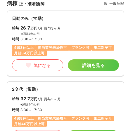
病棟
一般病院
正・准看護師
日勤のみ（常勤）
26.7
給与
万円
/月
賞与3ヶ月
※経験4年の例
時間
8:30～17:30
4週8休以上
担当業務未経験可
ブランク可
第二新卒可
月給34万円以上可
気になる
詳細を見る
2交代（常勤）
32.7
給与
万円
/月
賞与3ヶ月
※経験4年の例
時間
8:30～17:30
4週8休以上
担当業務未経験可
ブランク可
第二新卒可
月給40万円以上可