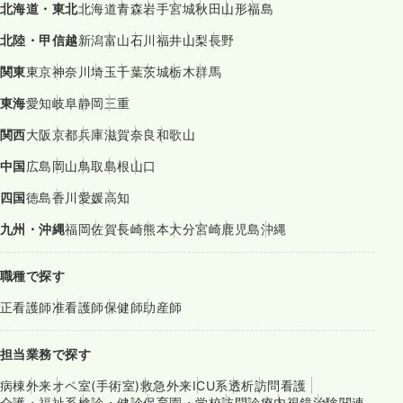
北海道・東北
北海道
青森
岩手
宮城
秋田
山形
福島
北陸・甲信越
新潟
富山
石川
福井
山梨
長野
関東
東京
神奈川
埼玉
千葉
茨城
栃木
群馬
東海
愛知
岐阜
静岡
三重
関西
大阪
京都
兵庫
滋賀
奈良
和歌山
中国
広島
岡山
鳥取
島根
山口
四国
徳島
香川
愛媛
高知
九州・沖縄
福岡
佐賀
長崎
熊本
大分
宮崎
鹿児島
沖縄
職種で探す
正看護師
准看護師
保健師
助産師
担当業務で探す
病棟
外来
オペ室(手術室)
救急外来
ICU系
透析
訪問看護
介護・福祉系
検診・健診
保育園・学校
訪問診療
内視鏡
治験関連