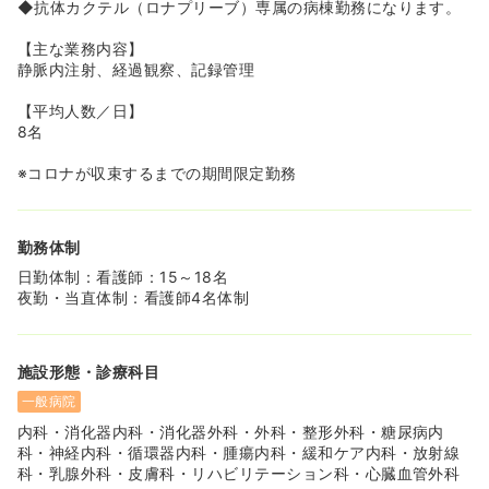
◆抗体カクテル（ロナプリーブ）専属の病棟勤務になります。
【主な業務内容】
静脈内注射、経過観察、記録管理
【平均人数／日】
8名
※コロナが収束するまでの期間限定勤務
勤務体制
日勤体制：看護師：15～18名
夜勤・当直体制：看護師4名体制
施設形態・診療科目
一般病院
内科・消化器内科・消化器外科・外科・整形外科・糖尿病内
科・神経内科・循環器内科・腫瘍内科・緩和ケア内科・放射線
科・乳腺外科・皮膚科・リハビリテーション科・心臓血管外科