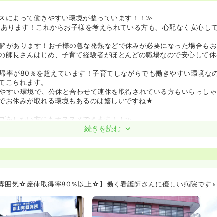
スによって働きやすい環境が整っています！！≫
所あります！これからお子様を考えられている方も、心配なく安心し
解があります！お子様の急な発熱などで休みが必要になった場合もお
の師長さんはじめ、子育て経験者がほとんどの職場なので安心して休
帰率が80％を超えています！子育てしながらでも働きやすい環境な
てこられます。
やすい環境で、公休と合わせて連休を取得されている方もいらっしゃ
でお休みが取れる環境もあるのは嬉しいですね★
プをしたい方にもオススメできます！！≫
2,000件を越える2次救急指定の病院で、この郡山市で地域の中核病
続きを読む
。
科に強みをもち、内科～外科まで幅広い診療科目を学ぶことができま
ター制度あります！入職後3ヶ月はマンツーマンできっちり指導して
ていつでも質問できる方がそばについてくれます。ブランクある方で
います。
1回講師を招いて行なっています。任意参加で院外の研修も実施して
雰囲気☆産休取得率80％以上☆】働く看護師さんに優しい病院です♪
方の後押しになります。基本研修は休みの日には行ないませんので、
きます。