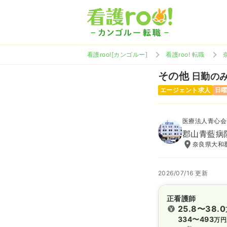
看護roo![カンゴルー]
看護roo! 転職
その他
日勤のみ 
エージェント求人
日
医療法人青心会
郡山青藍病
奈良県大和郡
2026/07/16 更新
正看護師
25.8〜38.0
334〜493
万円