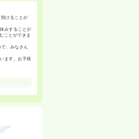
て預けることが
休みすることが
むことができま
ので、みなさん
います。お子様
院として位置づ
す。
頂き、入職後1年
も安心して働け
いますので、意
メリハリをつけ