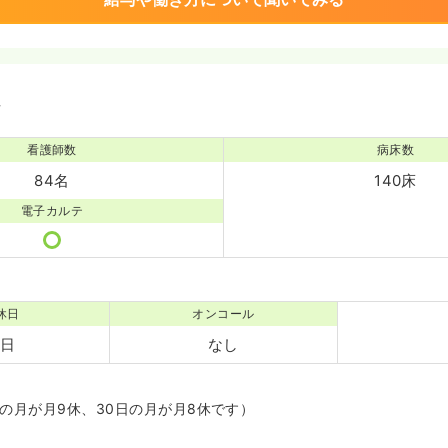
境
看護師数
病床数
84名
140床
電子カルテ
休日
オンコール
3日
なし
日の月が月9休、30日の月が月8休です）