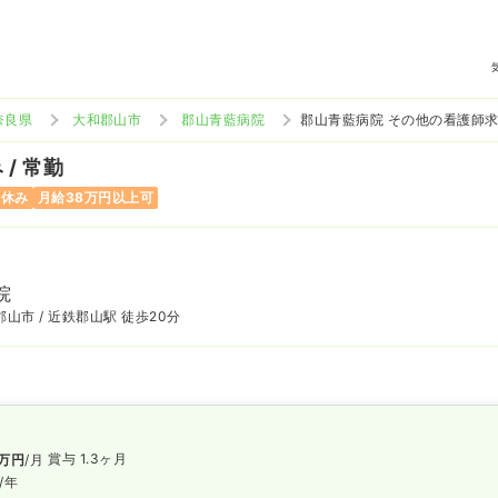
奈良県
大和郡山市
郡山青藍病院
郡山青藍病院 その他の看護師
/ 常勤
曜休み
月給38万円以上可
院
山市 / 近鉄郡山駅 徒歩20分
賞与 1.3ヶ月
万円
/月
/年