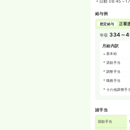
日勤
08:45～1
給与例
正看
想定給与
334～4
年収
月給内訳
基本給
奨励手当
調整手当
職務手当
その他調整手
諸手当
奨励手当