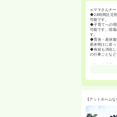
≪ママさんナー
◆24時間託児
可能です。
◆子育てへの理
可能です。現場
す。
◆育休・産休復
産休明けに戻っ
◆有給も消化し
の行事ごとなど
≪キャリアアッ
◆年間救急件数
けられています
脳外科と整形外
◆中途プリセプ
間は相談役とし
る職場になって
◆院内研修も月
【アットホームな
欲的に学びたい
て学ぶことがで