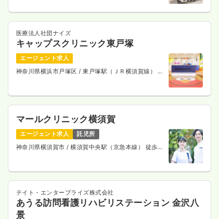
一時募集休止
2交代（常勤）
27.1
給与
万円〜
/月
賞与2回
医療法人社団ナイズ
※経験4年の例
時間
8:30～17:30
（休憩60分）
キャップスクリニック東戸塚
日祝休み
年間休日120日
4週8休以上
ブランク可
エージェント求人
月給28万円以上可
神奈川県横浜市戸塚区
/ 東戸塚駅（ＪＲ横須賀線） 徒
歩13分
気になる
詳細を見る
マールクリニック横須賀
一時募集休止
日勤のみ（パート）
エージェント求人
託児所
1,650
給与
時給
円〜
神奈川県横須賀市
/ 横須賀中央駅（京急本線） 徒歩5
時間
8:30～17:30
（休憩60分）
分
日祝休み
ブランク可
時給1,600円以上可
気になる
詳細を見る
テイト・エンタープライズ株式会社
あうる訪問看護リハビリステーション 金沢八
景