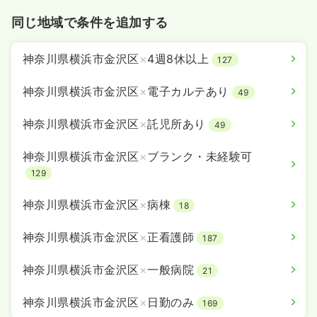
気になる
詳細を見る
同じ地域で条件を追加する
神奈川県横浜市金沢区
×
4週8休以上
127
その他
一般病院
正看護師
神奈川県横浜市金沢区
×
電子カルテあり
49
一時募集休止
日勤のみ（常勤）
神奈川県横浜市金沢区
×
託児所あり
給与
お問い合わせください
49
時間
8:30～17:30
（休憩60分）
神奈川県横浜市金沢区
×
ブランク・未経験可
土日祝休み
年間休日120日
ブランク可
129
気になる
詳細を見る
神奈川県横浜市金沢区
×
病棟
18
神奈川県横浜市金沢区
×
正看護師
187
神奈川県横浜市金沢区
×
一般病院
21
神奈川県横浜市金沢区
×
日勤のみ
169