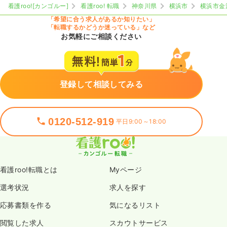
看護roo![カンゴルー]
看護roo! 転職
神奈川県
横浜市
横浜市金
「希望に合う求人があるか知りたい」
「転職するかどうか迷っている」など
お気軽にご相談ください
登録して相談してみる
0120-512-919
平日9:00～18:00
看護roo!転職とは
Myページ
選考状況
求人を探す
応募書類を作る
気になるリスト
閲覧した求人
スカウトサービス