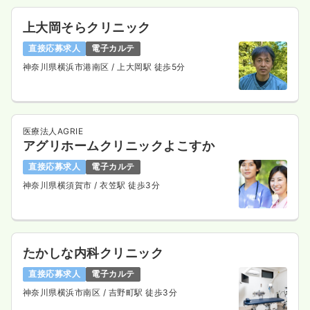
※一例
時間
8:30～17:30
（休憩60分）
上大岡そらクリニック
土日祝休み
年間休日120日
年収600万円以上可
直接応募求人
電子カルテ
気になる
詳細を見る
神奈川県横浜市港南区
/ 上大岡駅 徒歩5分
外来
一般病院
正・准看護師
医療法人AGRIE
アグリホームクリニックよこすか
一時募集休止
日勤のみ（常勤）
直接応募求人
電子カルテ
神奈川県横須賀市
/ 衣笠駅 徒歩3分
27.0
給与
万円
/月
賞与2回
※経験4年の例
時間
8:30～17:30
4週8休以上
ブランク可
月給27万円以上可
たかしな内科クリニック
気になる
詳細を見る
直接応募求人
電子カルテ
神奈川県横浜市南区
/ 吉野町駅 徒歩3分