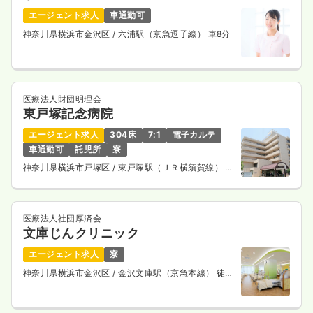
一時募集休止
夜勤のみ（パート）
エージェント求人
車通勤可
神奈川県横浜市金沢区
/ 六浦駅（京急逗子線） 車8分
2.5
給与
万円〜
/回
時間
17:30～9:00
日祝休み
ブランク可
医療法人財団明理会
気になる
詳細を見る
東戸塚記念病院
エージェント求人
304床
7:1
電子カルテ
車通勤可
託児所
寮
オペ室(手術室)
一般病院
正看護師
神奈川県横浜市戸塚区
/ 東戸塚駅（ＪＲ横須賀線） 徒
歩4分
一時募集休止
日勤のみ（常勤）
医療法人社団厚済会
25.8
給与
万円
/月
賞与3ヶ月
文庫じんクリニック
※経験3年の例
時間
8:30～17:30
エージェント求人
寮
土日祝休み
年間休日120日
担当業務未経験可
神奈川県横浜市金沢区
/ 金沢文庫駅（京急本線） 徒歩
5分
ブランク可
第二新卒可
月給27万円以上可