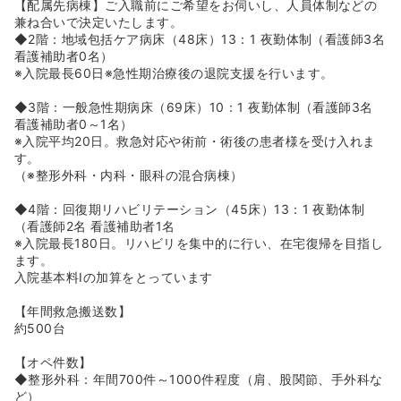
【配属先病棟】ご入職前にご希望をお伺いし、人員体制などの
≪景翠会グループでのキャリアアップ・キャリアチェンジ
兼ね合いで決定いたします。
≫
◆2階：地域包括ケア病床（48床）13：1 夜勤体制（看護師3名
◆同院では、急性期・回復期はもちろんのこと、クリニッ
看護補助者0名）
ク・介護施設や訪問看護など、希望をすれば幅広い医療に
※入院最長60日※急性期治療後の退院支援を行います。
携わることが可能です。自身のステップアップやライフス
テージに合わせたキャリアチェンジに、グループ内での施
◆3階：一般急性期病床（69床）10：1 夜勤体制（看護師3名
設・部署異動も相談が可能です。
看護補助者0～1名）
◆横浜市内初の回復期リハビリ病棟を平成14年にオープン
※入院平均20日。救急対応や術前・術後の患者様を受け入れま
し、セラピスト達だけでなく看護師も意欲的に「リハビリ
す。
看護」注力していく方針で行っております。また、はやく
（※整形外科・内科・眼科の混合病棟）
から訪問看護にも力を入れ、金沢区の地域に密着した医療
提供に従事しています。
◆4階：回復期リハビリテーション（45床）13：1 夜勤体制
（看護師2名 看護補助者1名
≪回復期リハビリテーションに強みを持っている病院です
※入院最長180日。リハビリを集中的に行い、在宅復帰を目指し
≫
ます。
◆横浜市で一番最初に回復期リハビリテーション病棟を作
入院基本料Ⅰの加算をとっています
った歴史のある病院です。
◆老健施設を2施設展開していたり、2020年4月には有料
【年間救急搬送数】
老人ホームをオープンなど、
約500台
病院での生活が終わったその後まで、患者様と長くお付き
合い出来るように、という思いの強い病院です。
【オペ件数】
◆整形外科：年間700件～1000件程度（肩、股関節、手外科な
ど）