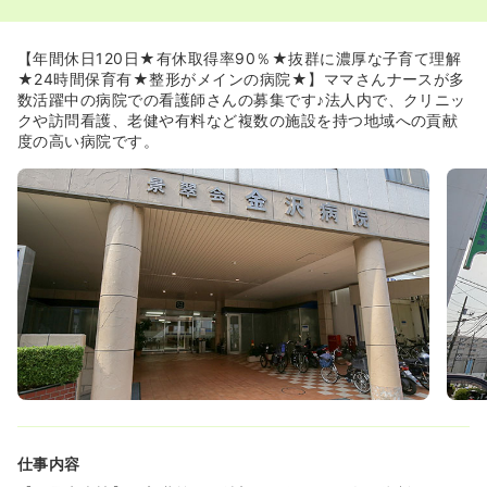
す。
≪ママさんナースが多数いらっしゃいます≫
【年間休日120日★有休取得率90％★抜群に濃厚な子育て理解
◆在籍看護師の半分が子育て中です！お子様に何かあった
★24時間保育有★整形がメインの病院★】ママさんナースが多
ときには、お互い助け合いの風土が醸成されていますの
数活躍中の病院での看護師さんの募集です♪法人内で、クリニッ
で、急な熱発等の事態にも安心のサポート体制が整ってま
クや訪問看護、老健や有料など複数の施設を持つ地域への貢献
す。
度の高い病院です。
◆24時間託児室が病院の道路挟んだすぐ近くにあります。
ベテラン保育士が在籍しており、現場の看護師さんからは
とても評判がいいです♪
≪自慢のきめ細やかな研修制度≫
◆同院独自の研修プログラムを実施、基本～応用まで各段
階に分け知識を身に付けていきます。配属後はプリセプタ
ー方式を導入し、入職6ヶ月ごとに独自業務/マインドチェ
ックも行われ、中途/新卒職員の支援をしています。
≪メンター制度導入≫
◆看護部長による個別対応（職場の悩み、人間関係の悩み
など）
◆専門カウンセラーによる個別対応（健康上の悩みなど）
◆人事課による個別対応（キャリアアップ、支援体制の相
仕事内容
談など）