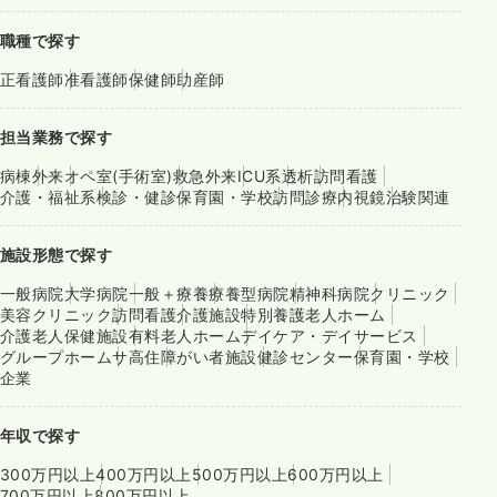
職種で探す
正看護師
准看護師
保健師
助産師
担当業務で探す
病棟
外来
オペ室(手術室)
救急外来
ICU系
透析
訪問看護
介護・福祉系
検診・健診
保育園・学校
訪問診療
内視鏡
治験関連
施設形態で探す
一般病院
大学病院
一般＋療養
療養型病院
精神科病院
クリニック
美容クリニック
訪問看護
介護施設
特別養護老人ホーム
介護老人保健施設
有料老人ホーム
デイケア・デイサービス
グループホーム
サ高住
障がい者施設
健診センター
保育園・学校
企業
年収で探す
300万円以上
400万円以上
500万円以上
600万円以上
700万円以上
800万円以上