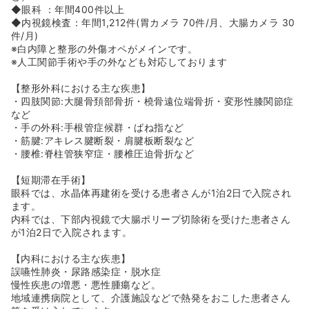
◆眼科 ：年間400件以上
◆内視鏡検査：年間1,212件(胃カメラ 70件/月、大腸カメラ 30
件/月)
※白内障と整形の外傷オペがメインです。
※人工関節手術や手の外なども対応しております
【整形外科における主な疾患】
・四肢関節:大腿骨頚部骨折・橈骨遠位端骨折・変形性膝関節症
など
・手の外科:手根管症候群・ばね指など
・筋腱:アキレス腱断裂・肩腱板断裂など
・腰椎:脊柱管狭窄症・腰椎圧迫骨折など
【短期滞在手術】
眼科では、水晶体再建術を受ける患者さんが1泊2日で入院され
ます。
内科では、下部内視鏡で大腸ポリープ切除術を受けた患者さん
が1泊2日で入院されます。
【内科における主な疾患】
誤嚥性肺炎・尿路感染症・脱水症
慢性疾患の増悪・悪性腫瘍など。
地域連携病院として、介護施設などで熱発をおこした患者さん