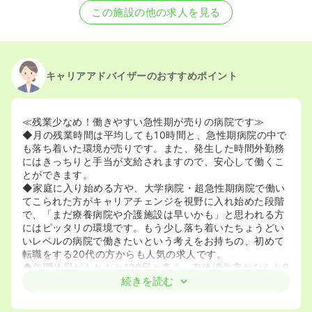
この施設の他の求人を見る
キャリアアドバイザーのおすすめポイント
≪残業少なめ！働きやすい急性期が売りの病院です≫
◆月の残業時間は平均しても10時間と、急性期病院の中で
も落ち着いた環境が売りです。また、発生した時間外勤務
にはきっちりと手当が支給されますので、安心して働くこ
とができます。
◆家庭に入り始める方や、大学病院・超急性期病院で働い
てこられた方がキャリアチェンジを視野に入れ始めた段階
で、「まだ療養病院や介護施設は早いかも」と思われる方
にはピッタリの環境です。もう少し落ち着いたちょうどい
いレベルの病院で働きたいという考えをお持ちの、初めて
転職をする20代の方からも人気の求人です。
◆年間休日がもともと120日と多く、有休消化率がなんと9
割！プライベートと両立しながら働きたい方にはとっても
続きを読む
良心的な病院です。
◆看護基準よりも手厚い配置で働きやすさを実現していま