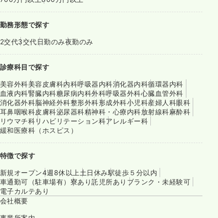
勤務形態で探す
2交代
3交代
日勤のみ
夜勤のみ
診療科目で探す
美容外科
美容皮膚科
内科
呼吸器内科
消化器内科
循環器内科
血液内科
腎臓内科
糖尿病内科
外科
呼吸器外科
心臓血管外科
消化器外科
脳神経外科
整形外科
形成外科
小児科
産婦人科
眼科
耳鼻咽喉科
皮膚科
泌尿器科
精神科・心療内科
放射線科
麻酔科
リウマチ科
リハビリテーション科
アレルギー科
緩和医療科（ホスピス）
特徴で探す
新規オープン
4週8休以上
土日休み
駅徒歩５分以内
車通勤可（駐車場有）
寮あり
託児所あり
ブランク・未経験可
電子カルテあり
会社概要
事業所案内