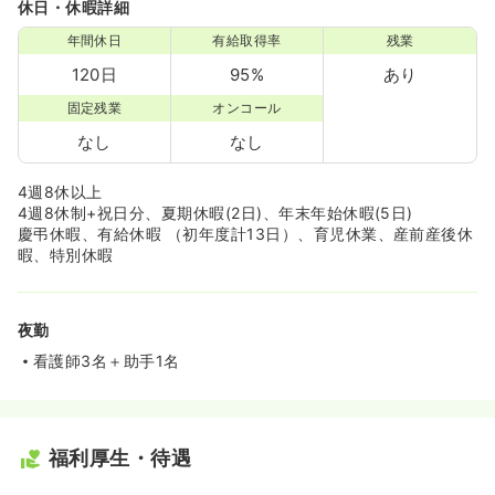
休日・休暇詳細
年間休日
有給取得率
残業
120日
95%
あり
固定残業
オンコール
なし
なし
4週8休以上
4週8休制+祝日分、夏期休暇(2日)、年末年始休暇(5日)
慶弔休暇、有給休暇 （初年度計13日）、育児休業、産前産後休
暇、特別休暇
夜勤
看護師3名＋助手1名
福利厚生・待遇