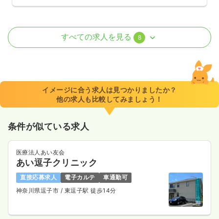
訪問診療
一般病院
正看護師
すべての求人を見る
8
日勤のみ（常勤）
29.8
給与
万円〜
/月
賞与68.6万円〜
※経験3年の例
イメージに合う求人は見つかりましたか？
時間
8:30～17:30
（休憩60分）
他の求人も比較してみましょう！
土日祝休み
年間休日120日
月給35万円以上可
条件が似ている求人
気になる
詳細を見る
医療法人あい友会
あい逗子クリニック
病棟
一般病院
正看護師 / 管理職
直接応募求人
電子カルテ
車通勤可
神奈川県逗子市
/ 東逗子駅 徒歩14分
一時募集休止
日勤のみ（常勤）
550〜600
給与
万円
/年