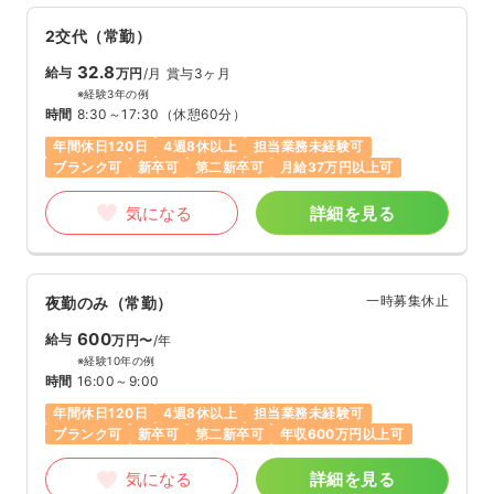
2交代（常勤）
32.8
給与
万円
/月
賞与3ヶ月
※経験3年の例
時間
8:30～17:30
（休憩60分）
年間休日120日
4週8休以上
担当業務未経験可
ブランク可
新卒可
第二新卒可
月給37万円以上可
気になる
詳細を見る
一時募集休止
夜勤のみ（常勤）
600
給与
万円〜
/年
※経験10年の例
時間
16:00～9:00
年間休日120日
4週8休以上
担当業務未経験可
ブランク可
新卒可
第二新卒可
年収600万円以上可
気になる
詳細を見る