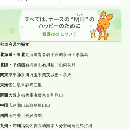
都道府県で探す
北海道・東北
北海道
青森
岩手
宮城
秋田
山形
福島
北陸・甲信越
新潟
富山
石川
福井
山梨
長野
関東
東京
神奈川
埼玉
千葉
茨城
栃木
群馬
東海
愛知
岐阜
静岡
三重
関西
大阪
京都
兵庫
滋賀
奈良
和歌山
中国
広島
岡山
鳥取
島根
山口
四国
徳島
香川
愛媛
高知
九州・沖縄
福岡
佐賀
長崎
熊本
大分
宮崎
鹿児島
沖縄