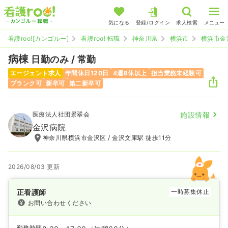
気になる
登録/ログイン
求人検索
メニュー
看護roo![カンゴルー]
看護roo! 転職
神奈川県
横浜市
横浜市金
病棟
日勤のみ / 常勤
エージェント求人
年間休日120日
4週8休以上
担当業務未経験可
ブランク可
新卒可
第二新卒可
医療法人社団景翠会
施設情報
金沢病院
神奈川県横浜市金沢区 / 金沢文庫駅 徒歩11分
2026/08/03 更新
正看護師
一時募集休止
お問い合わせください
勤務時間