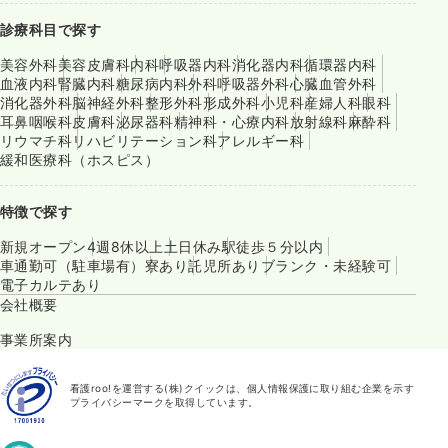
診療科目で探す
美容外科
美容皮膚科
内科
呼吸器内科
消化器内科
循環器内科
血液内科
腎臓内科
糖尿病内科
外科
呼吸器外科
心臓血管外科
消化器外科
脳神経外科
整形外科
形成外科
小児科
産婦人科
眼科
耳鼻咽喉科
皮膚科
泌尿器科
精神科・心療内科
放射線科
麻酔科
リウマチ科
リハビリテーション科
アレルギー科
緩和医療科（ホスピス）
特徴で探す
新規オープン
4週8休以上
土日休み
駅徒歩５分以内
車通勤可（駐車場有）
寮あり
託児所あり
ブランク・未経験可
電子カルテあり
会社概要
事業所案内
看護roo!を運営する(株)クイックは、個人情報保護に取り組む企業を示す
プライバシーマークを取得しています。