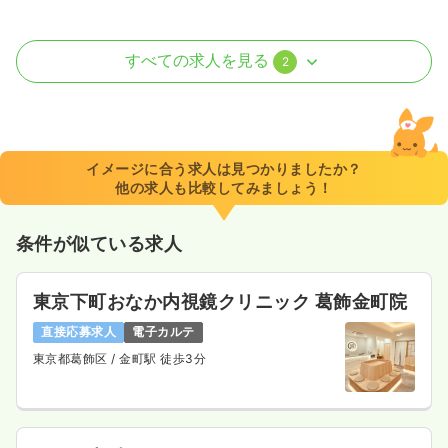
外来
一般＋療養
正看護師
すべての求人を見る
2
一時募集休止
日勤のみ（パート）
1,450〜1,750
給与
時給
円
時間
8:30～17:00
イメージに合う求人は見つかりましたか？
他の求人も比較してみましょう！
日祝休み
ブランク可
第二新卒可
時給1,700円以上可
気になる
詳細を見る
条件が似ている求人
東京下町おなか内視鏡クリニック 葛飾金町院
内視鏡
一般＋療養
正看護師
直接応募求人
電子カルテ
東京都葛飾区
/ 金町駅 徒歩3分
一時募集休止
日勤のみ（常勤）
22.0〜32.0
給与
万円
/月
賞与44.0〜64.0万円
※一例
時間
9:00～17:00