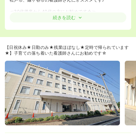
≪30代後半から40代の方にお勧めです☆≫
◆看護師の平均年齢は40歳☆復職されている看護師さんも
続きを読む
多いので、子育てが一段落ついた看護師さんにお勧めです
☆
◆落ち着いた看護をしたい看護師さんにお勧めです☆内科
系の疾患の患者様しかいらっしゃらないので、急変する患
者様が少ないので安心です☆、外科的な処置が必要になる
【日祝休み★日勤のみ★残業ほぼなし★定時で帰られています
場合は千葉西病院などへの搬送での対応になります☆
★】子育ての落ち着いた看護師さんにお勧めです☆
≪地域のお年寄りに優しい病院です♪≫
◆関連施設との連携を重要視しています。総合的に診療を
する外来と入院、そして在宅療養を支援する往診、訪問看
護、訪問リハビリ、訪問介護の充実に努めています！！