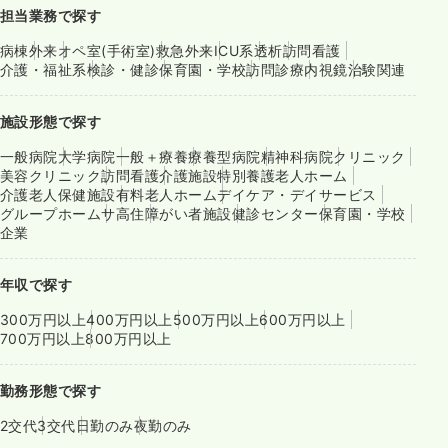
担当業務で探す
病棟
外来
オペ室(手術室)
救急外来
ICU系
透析
訪問看護
介護・福祉系
検診・健診
保育園・学校
訪問診療
内視鏡
治験関連
施設形態で探す
一般病院
大学病院
一般＋療養
療養型病院
精神科病院
クリニック
美容クリニック
訪問看護
介護施設
特別養護老人ホーム
介護老人保健施設
有料老人ホーム
デイケア・デイサービス
グループホーム
サ高住
障がい者施設
健診センター
保育園・学校
企業
年収で探す
300万円以上
400万円以上
500万円以上
600万円以上
700万円以上
800万円以上
勤務形態で探す
2交代
3交代
日勤のみ
夜勤のみ