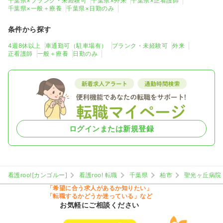
千葉県×ブランク・未経験可
千葉県×外来
千葉県×正看護師
千葉県×一般＋療養
千葉県×日勤のみ
条件から探す
4週8休以上
車通勤可（駐車場有）
ブランク・未経験可
外来
正看護師
一般＋療養
日勤のみ
ログインまたは新規登録
看護roo![カンゴルー]
看護roo! 転職
千葉県
柏市
聖光ヶ丘病院
「希望に合う求人があるか知りたい」
「転職するかどうか迷っている」など
お気軽にご相談ください