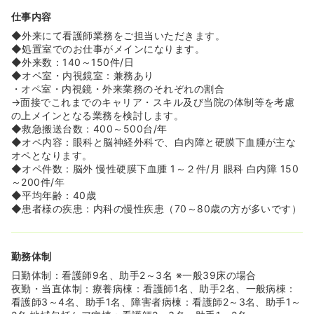
仕事内容
◆外来にて看護師業務をご担当いただきます。
◆処置室でのお仕事がメインになります。
◆外来数：140～150件/日
◆オペ室・内視鏡室：兼務あり
・オペ室・内視鏡・外来業務のそれぞれの割合
→面接でこれまでのキャリア・スキル及び当院の体制等を考慮
の上メインとなる業務を検討します。
◆救急搬送台数：400～500台/年
◆オペ内容：眼科と脳神経外科で、白内障と硬膜下血腫が主な
オペとなります。
◆オペ件数：脳外 慢性硬膜下血腫 1～２件/月 眼科 白内障 150
～200件/年
◆平均年齢：40歳
◆患者様の疾患：内科の慢性疾患（70～80歳の方が多いです）
勤務体制
日勤体制：看護師9名、助手2～3名 ※一般39床の場合
夜勤・当直体制：療養病棟：看護師1名、助手2名、一般病棟：
看護師3～4名、助手1名、障害者病棟：看護師2～3名、助手1～