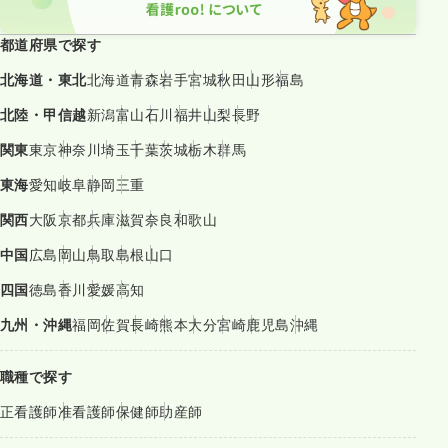
都道府県で探す
北海道・東北
北海道
青森
岩手
宮城
秋田
山形
福島
北陸・甲信越
新潟
富山
石川
福井
山梨
長野
関東
東京
神奈川
埼玉
千葉
茨城
栃木
群馬
東海
愛知
岐阜
静岡
三重
関西
大阪
京都
兵庫
滋賀
奈良
和歌山
中国
広島
岡山
鳥取
島根
山口
四国
徳島
香川
愛媛
高知
九州・沖縄
福岡
佐賀
長崎
熊本
大分
宮崎
鹿児島
沖縄
職種で探す
正看護師
准看護師
保健師
助産師