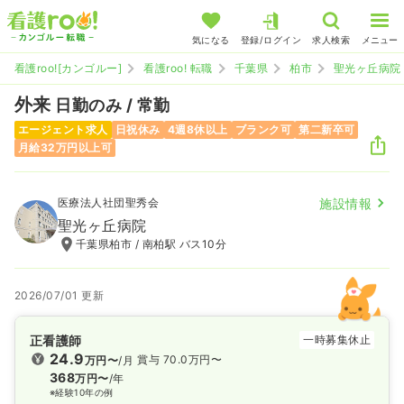
気になる
登録/ログイン
求人検索
メニュー
看護roo![カンゴルー]
看護roo! 転職
千葉県
柏市
聖光ヶ丘病院
外来
日勤のみ / 常勤
エージェント求人
日祝休み
4週8休以上
ブランク可
第二新卒可
月給32万円以上可
医療法人社団聖秀会
施設情報
聖光ヶ丘病院
千葉県柏市 / 南柏駅 バス10分
2026/07/01 更新
正看護師
一時募集休止
24.9
賞与 70.0万円〜
万円〜
/月
368
万円〜
/年
※経験10年の例