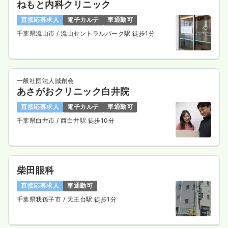
ねもと内科クリニック
日祝休み
4週8休以上
ブランク可
第二新卒可
直接応募求人
電子カルテ
車通勤可
月給32万円以上可
千葉県流山市
/ 流山セントラルパーク駅 徒歩1分
気になる
詳細を見る
一般社団法人誠創会
あさがおクリニック白井院
直接応募求人
電子カルテ
車通勤可
千葉県白井市
/ 西白井駅 徒歩10分
柴田眼科
直接応募求人
車通勤可
千葉県我孫子市
/ 天王台駅 徒歩1分