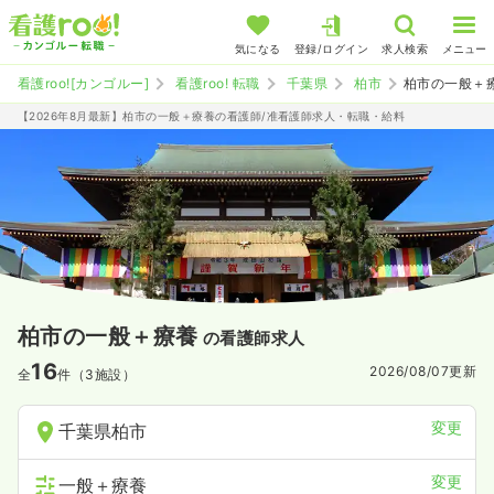
気になる
登録/ログイン
求人検索
メニュー
看護roo![カンゴルー]
看護roo! 転職
千葉県
柏市
柏市の一般＋
【2026年8月最新】柏市の一般＋療養の看護師/准看護師求人・転職・給料
柏市の一般＋療養
の看護師求人
16
2026/08/07
更新
全
件（3施設）
変更
千葉県柏市
変更
一般＋療養