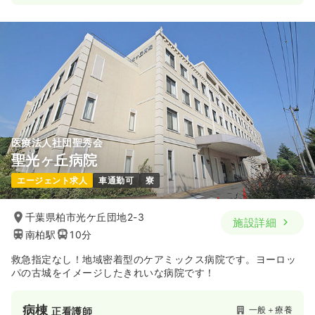
日勤のみ（常勤）
22.8
給与
万円
/月
賞与66.1万円
※経験3年の例
時間
9:00～18:00
日祝休み
年間休日121日
4週8休以上
担当業務未経験可
ブランク可
第二新卒可
月給26万円以上可
気になる
詳細を見る
医療法人社団聖秀会
聖光ヶ丘病院
透析
一般＋療養
正・准看護師
エージェント求人
車通勤可
寮
日勤のみ（常勤）
千葉県柏市光ケ丘団地2-3
施設詳細
南柏駅
10分
24.9
給与
万円
/月
賞与57.0万円
※経験5年の例
救急指定なし！地域密着型のケアミックス病院です。ヨーロッ
時間
9:00～18:00
（休憩60分）
パの古城をイメージしたきれいな病院です！
日曜休み
年間休日121日
4週8休以上
担当業務未経験可
ブランク可
第二新卒可
病棟
月給24万円以上可
一般＋療養
正看護師