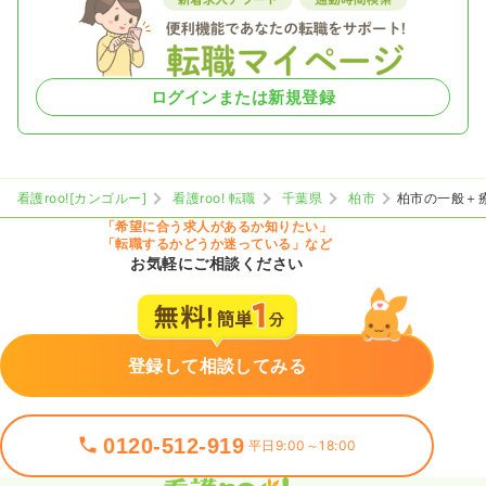
ログインまたは新規登録
看護roo![カンゴルー]
看護roo! 転職
千葉県
柏市
柏市の一般＋
「希望に合う求人があるか知りたい」
「転職するかどうか迷っている」など
お気軽にご相談ください
登録して相談してみる
0120-512-919
平日9:00～18:00