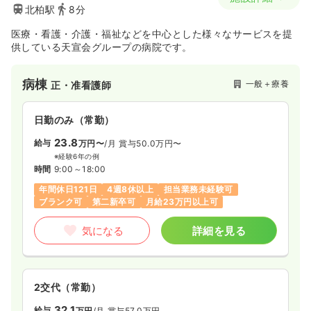
北柏駅
8分
医療・看護・介護・福祉などを中心とした様々なサービスを提
供している天宣会グループの病院です。
病棟
一般＋療養
正・准看護師
日勤のみ（常勤）
23.8
給与
万円〜
/月
賞与50.0万円〜
※経験6年の例
時間
9:00～18:00
年間休日121日
4週8休以上
担当業務未経験可
ブランク可
第二新卒可
月給23万円以上可
気になる
詳細を見る
2交代（常勤）
32.1
給与
万円
/月
賞与57.0万円