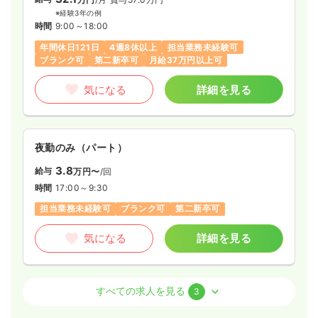
※経験3年の例
時間
9:00～18:00
年間休日121日
4週8休以上
担当業務未経験可
ブランク可
第二新卒可
月給37万円以上可
気になる
詳細を見る
夜勤のみ（パート）
3.8
給与
万円〜
/回
時間
17:00～9:30
担当業務未経験可
ブランク可
第二新卒可
気になる
詳細を見る
外来
一般＋療養
正・准看護師
すべての求人を見る
3