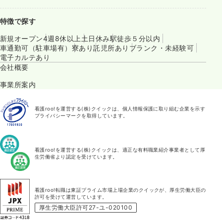
特徴で探す
新規オープン
4週8休以上
土日休み
駅徒歩５分以内
車通勤可（駐車場有）
寮あり
託児所あり
ブランク・未経験可
電子カルテあり
会社概要
事業所案内
看護roo!を運営する(株)クイックは、個人情報保護に取り組む企業を示す
プライバシーマークを取得しています。
看護roo!を運営する(株)クイックは、適正な有料職業紹介事業者として厚
生労働省より認定を受けています。
看護roo!転職は東証プライム市場上場企業のクイックが、厚生労働大臣の
許可を受けて運営しています。
厚生労働大臣許可27-ユ-020100