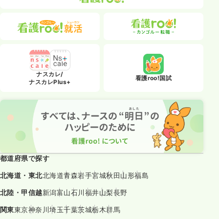
ナスカレ/
看護roo!国試
ナスカレPlus+
都道府県で探す
北海道・東北
北海道
青森
岩手
宮城
秋田
山形
福島
北陸・甲信越
新潟
富山
石川
福井
山梨
長野
関東
東京
神奈川
埼玉
千葉
茨城
栃木
群馬