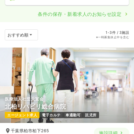
条件の保存・新着求人のお知らせ設定
1-3件 / 3施設
※一時募集休止中を含む
医療法人社団天宣会
北柏リハビリ総合病院
エージェント求人
電子カルテ
車通勤可
託児所
千葉県柏市柏下265
施設詳細