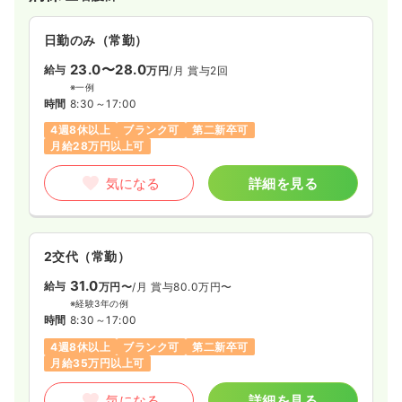
気になる
詳細を見る
日勤のみ（常勤）
23.0〜28.0
給与
万円
/月
賞与2回
※一例
その他
一般＋療養
正看護師
時間
8:30～17:00
4週8休以上
ブランク可
第二新卒可
一時募集休止
日勤のみ（常勤）
月給28万円以上可
22.0〜28.0
給与
万円
/月
賞与2回
気になる
詳細を見る
※一例
時間
9:00～18:00
（休憩60分）
日祝休み
年間休日121日
4週8休以上
担当業務未経験可
月給28万円以上可
2交代（常勤）
気になる
詳細を見る
31.0
給与
万円〜
/月
賞与80.0万円〜
※経験3年の例
時間
8:30～17:00
4週8休以上
ブランク可
第二新卒可
月給35万円以上可
気になる
詳細を見る