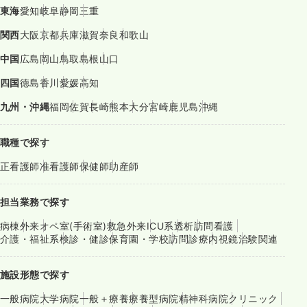
東海
愛知
岐阜
静岡
三重
関西
大阪
京都
兵庫
滋賀
奈良
和歌山
中国
広島
岡山
鳥取
島根
山口
四国
徳島
香川
愛媛
高知
九州・沖縄
福岡
佐賀
長崎
熊本
大分
宮崎
鹿児島
沖縄
職種で探す
正看護師
准看護師
保健師
助産師
担当業務で探す
病棟
外来
オペ室(手術室)
救急外来
ICU系
透析
訪問看護
介護・福祉系
検診・健診
保育園・学校
訪問診療
内視鏡
治験関連
施設形態で探す
一般病院
大学病院
一般＋療養
療養型病院
精神科病院
クリニック