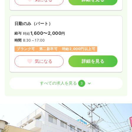
日勤のみ（パート）
1,600〜2,000
給与
時給
円
時間
8:30～17:00
ブランク可
第二新卒可
時給2,000円以上可
気になる
詳細を見る
外来
一般＋療養
正看護師
すべての求人を見る
3
一時募集休止
日勤のみ（常勤）
24.9
給与
万円〜
/月
賞与70.0万円〜
※経験10年の例
時間
8:30～17:00
日祝休み
4週8休以上
ブランク可
第二新卒可
月給32万円以上可