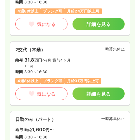
時間
8:30～16:30
日祝休み
4週8休以上
ブランク可
第二新卒可
4週8休以上
ブランク可
月給24万円以上可
月給32万円以上可
気になる
詳細を見る
気になる
詳細を見る
一時募集休止
2交代（常勤）
31.8
給与
万円〜
/月
賞与4ヶ月
※一例
時間
8:30～16:30
4週8休以上
ブランク可
月給31万円以上可
気になる
詳細を見る
一時募集休止
日勤のみ（パート）
1,600
給与
時給
円〜
時間
8:30～16:30