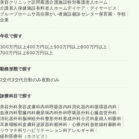
美容クリニック
訪問看護
介護施設
特別養護老人ホーム
介護老人保健施設
有料老人ホーム
デイケア・デイサービス
グループホーム
サ高住
障がい者施設
健診センター
保育園・学校
企業
年収で探す
300万円以上
400万円以上
500万円以上
600万円以上
700万円以上
800万円以上
勤務形態で探す
2交代
3交代
日勤のみ
夜勤のみ
診療科目で探す
美容外科
美容皮膚科
内科
呼吸器内科
消化器内科
循環器内科
血液内科
腎臓内科
糖尿病内科
外科
呼吸器外科
心臓血管外科
消化器外科
脳神経外科
整形外科
形成外科
小児科
産婦人科
眼科
耳鼻咽喉科
皮膚科
泌尿器科
精神科・心療内科
放射線科
麻酔科
リウマチ科
リハビリテーション科
アレルギー科
緩和医療科（ホスピス）