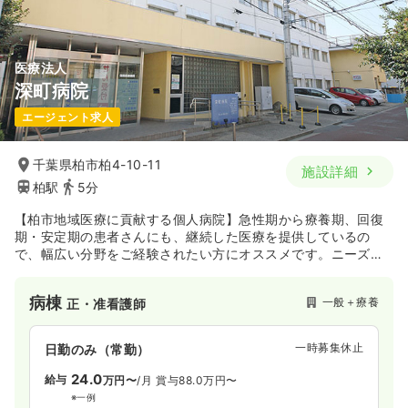
気になる
詳細を見る
医療法人
深町病院
一時募集休止
日勤のみ（パート）
エージェント求人
1,450〜1,750
給与
時給
円
時間
8:30～17:00
千葉県柏市柏4-10-11
施設詳細
柏駅
5分
日祝休み
ブランク可
第二新卒可
時給1,700円以上可
【柏市地域医療に貢献する個人病院】急性期から療養期、回復
気になる
詳細を見る
期・安定期の患者さんにも、継続した医療を提供しているの
で、幅広い分野をご経験されたい方にオススメです。ニーズの
高いターミナル期の患者さんの医療にも力をいれていくため技
内視鏡
一般＋療養
術・知識の向上に努めています。
正看護師
病棟
一般＋療養
正・准看護師
一時募集休止
日勤のみ（常勤）
一時募集休止
日勤のみ（常勤）
22.0〜32.0
給与
万円
/月
賞与44.0〜64.0万円
24.0
給与
万円〜
/月
賞与88.0万円〜
※一例
時間
9:00～17:00
※一例