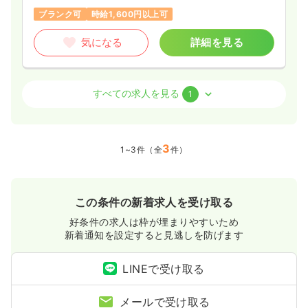
ブランク可
時給1,600円以上可
気になる
詳細を見る
外来
一般＋療養
正・准看護師
すべての求人を見る
1
一時募集休止
日勤のみ（パート）
1,600
3
給与
時給
円〜
1~3件（全
件）
時間
8:30～12:30
時給1,600円以上可
この条件の新着求人を受け取る
気になる
詳細を見る
好条件の求人は枠が埋まりやすいため
新着通知を設定すると見逃しを防げます
LINEで受け取る
メールで受け取る