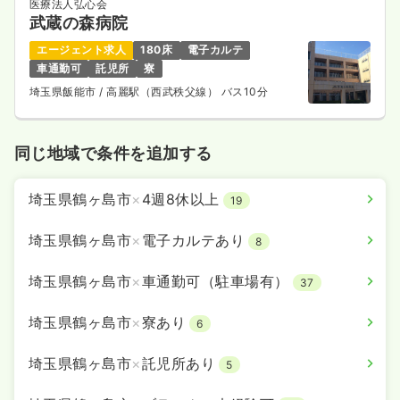
医療法人弘心会
武蔵の森病院
エージェント求人
180床
電子カルテ
車通勤可
託児所
寮
埼玉県飯能市
/ 高麗駅（西武秩父線） バス10分
同じ地域で条件を追加する
埼玉県鶴ヶ島市
×
4週8休以上
19
埼玉県鶴ヶ島市
×
電子カルテあり
8
埼玉県鶴ヶ島市
×
車通勤可（駐車場有）
37
埼玉県鶴ヶ島市
×
寮あり
6
埼玉県鶴ヶ島市
×
託児所あり
5