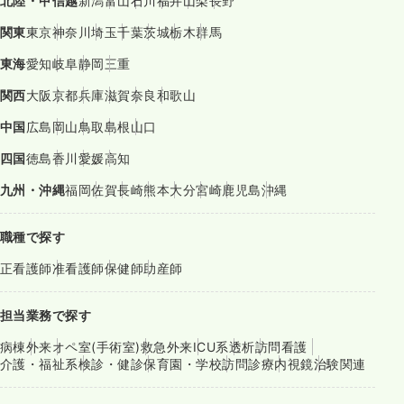
北陸・甲信越
新潟
富山
石川
福井
山梨
長野
関東
東京
神奈川
埼玉
千葉
茨城
栃木
群馬
東海
愛知
岐阜
静岡
三重
関西
大阪
京都
兵庫
滋賀
奈良
和歌山
中国
広島
岡山
鳥取
島根
山口
四国
徳島
香川
愛媛
高知
九州・沖縄
福岡
佐賀
長崎
熊本
大分
宮崎
鹿児島
沖縄
職種で探す
正看護師
准看護師
保健師
助産師
担当業務で探す
病棟
外来
オペ室(手術室)
救急外来
ICU系
透析
訪問看護
介護・福祉系
検診・健診
保育園・学校
訪問診療
内視鏡
治験関連