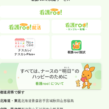
ナスカレ/
看護roo!国試
ナスカレPlus+
都道府県で探す
北海道・東北
北海道
青森
岩手
宮城
秋田
山形
福島