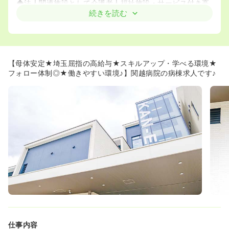
◆法人関連施設として介護老人福祉施設・サービス付き高
齢者住宅・訪問看護ステーションなどの介護施設やクリニ
続きを読む
ックがあり、病院以外でも活躍のフィールドはございま
す！
≪看護師さんの働きやすさを追求！≫
◆家庭も大切にしていただくために残業は比較的少ない環
【母体安定★埼玉屈指の高給与★スキルアップ・学べる環境★
境です。月の残業時間は平均6時間程度になっています。
フォロー体制◎★働きやすい環境♪】関越病院の病棟求人です♪
◆勤務表は月単位で管理され、お休みも自由に2箇所取る
ことができ、連休も取得しやすい環境です！
4週8休制が基本になりますが、新入職員は入職初日から最
大で10日間の有給休暇が利用可能。消化率は100%を推奨
しております！
≪ママさんナースも安心♪≫
◆敷地内には「メルヘン保育園」という保育園があり、24
時間、365日保育可能です！
◆就学前までが登園可能ですが、月～土までであれば学童
保育(小学校6年生まで)も利用可能です。
◆また、幼稚園が終わってからメルヘン保育園まで送って
もらうといった、二重保育を利用している方もいらっしゃ
います！
◆看護師さんのシフトを決め、利用者数が決定してから、
仕事内容
保育師さんのシフトを作るなど、体制も徹底されておりま