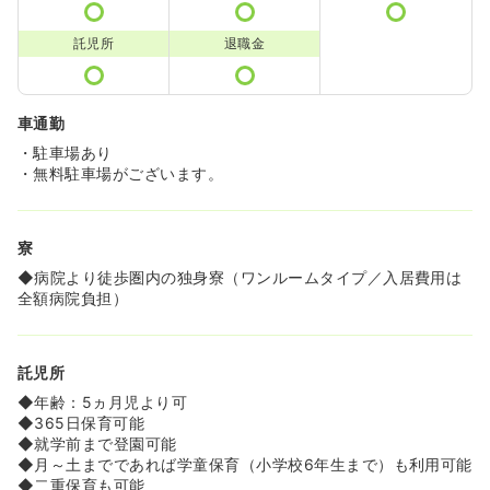
託児所
退職金
車通勤
・駐車場あり
・無料駐車場がございます。
寮
◆病院より徒歩圏内の独身寮（ワンルームタイプ／入居費用は
全額病院負担）
託児所
◆年齢：5ヵ月児より可
◆365日保育可能
◆就学前まで登園可能
◆月～土までであれば学童保育（小学校6年生まで）も利用可能
◆二重保育も可能