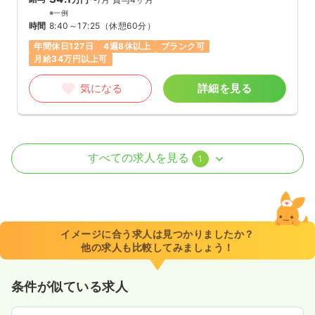
※一例
時間
8:40～17:25
（休憩60分）
年間休日127日
4週8休以上
ブランク可
月給34万円以上可
気になる
詳細を見る
透析
一般病院
正・准看護師
すべての求人を見る
1
一時募集休止
日勤のみ（常勤）
給与
お問い合わせください
時間
8:00～17:00
イメージに合う求人は見つかりましたか？
年間休日121日
4週8休以上
他の求人も比較してみましょう！
気になる
詳細を見る
条件が似ている求人