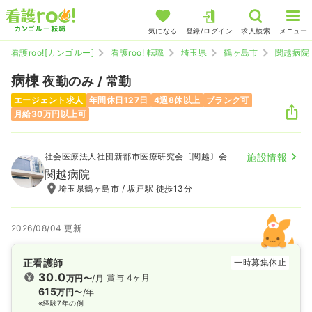
気になる
登録/ログイン
求人検索
メニュー
看護roo![カンゴルー]
看護roo! 転職
埼玉県
鶴ヶ島市
関越病院
病棟
夜勤のみ / 常勤
エージェント求人
年間休日127日
4週8休以上
ブランク可
月給30万円以上可
社会医療法人社団新都市医療研究会〔関越〕会
施設情報
関越病院
埼玉県鶴ヶ島市 / 坂戸駅 徒歩13分
2026/08/04 更新
正看護師
一時募集休止
30.0
賞与 4ヶ月
万円〜
/月
615
万円〜
/年
※経験7年の例