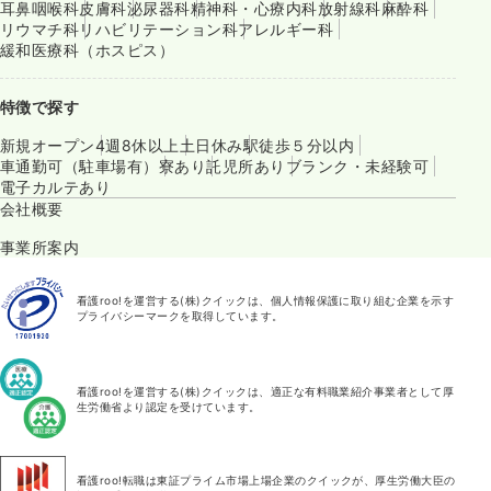
耳鼻咽喉科
皮膚科
泌尿器科
精神科・心療内科
放射線科
麻酔科
リウマチ科
リハビリテーション科
アレルギー科
緩和医療科（ホスピス）
特徴で探す
新規オープン
4週8休以上
土日休み
駅徒歩５分以内
車通勤可（駐車場有）
寮あり
託児所あり
ブランク・未経験可
電子カルテあり
会社概要
事業所案内
看護roo!を運営する(株)クイックは、個人情報保護に取り組む企業を示す
プライバシーマークを取得しています。
看護roo!を運営する(株)クイックは、適正な有料職業紹介事業者として厚
生労働省より認定を受けています。
看護roo!転職は東証プライム市場上場企業のクイックが、厚生労働大臣の