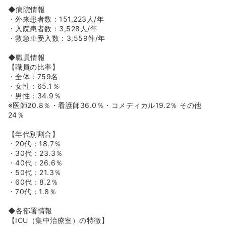
す。
◆病院情報
◆育休産休の実績が毎年のようにあり、皆さん復帰して保
・外来患者数：151,223人/年
育園を利用しております！
・入院患者数：3,528人/年
◆家庭状況に合わせて、日勤のみ、夜勤1回～、夜勤の入
・救急車受入数：3,559件/年
固定など、柔軟に相談が可能！
◆職員情報
≪学べる、スキルアップできる環境♪フォロー体制◎≫
【職員の比率】
◆認定看護師取得に関して、資格取得支援制度もございま
・全体：759名
す！
・女性：65.1％
現在8名の認定看護師が在籍しており、その内7名が当院で
・男性：34.9％
取得して、現在も活躍されております。
※医師20.8％・看護師36.0％・コメディカル19.2％ その他
◆eｰラーニング研修、院外研修受講支援も充実！
24％
院内での研修制度だけでなく、院外でもご興味のあるもの
があれば受講を推進しております！
【年代別割合】
日々の上司との面談にて、目的や目標をお伝えいただけれ
・20代：18.7％
ば、費用や時間を一部支援します。
・30代：23.3％
「臨床実習指導者講習会」や「認定看護管理者教育」には
・40代：26.6％
毎年数人の受講者を出しており、病院全体の教育指導やマ
・50代：21.3％
ネジメント能力向上も目指しております！
・60代：8.2％
◆中途入社の方も、スキルチェックを通して個人個人に合
・70代：1.8％
わせた教育プランの作成、一人ひとりの境遇や環境が似て
いる先輩職員を教育担当（プリセプター）として配置して
◆各部署情報
おります！
【ICU（集中治療室）の特徴】