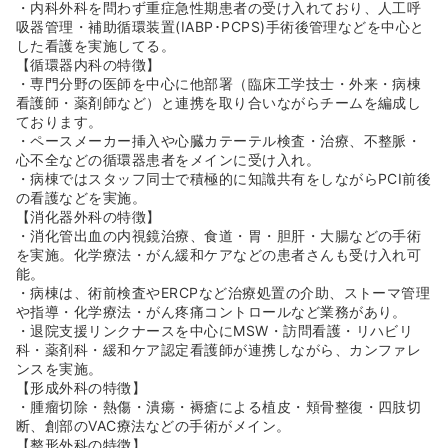
◆また、横のつながりも大切にしているため、中途の職員
・内科外科を問わず重症急性期患者の受け入れており、人工呼
同士でも交流会が定期的にひらかれております。
吸器管理・補助循環装置(IABP･PCPS)手術後管理などを中心と
した看護を実施してる。
≪福利厚生充実♪≫
【循環器内科の特徴】
◆独身寮あり。病院より徒歩1分の所に寮がございます！
・専門分野の医師を中心に他部署（臨床工学技士・外来・病棟
スーパーも隣接されて生活もしやすい環境となっておりま
看護師・薬剤師など）と連携を取り合いながらチームを編成し
す！
ております。
◆被服に関しても、4種類のユニフォームから6セット選べ
・ペースメーカー挿入や心臓カテーテル検査・治療、不整脈・
ます！勤務用の靴は支給となります！
心不全などの循環器患者をメインに受け入れ。
◆保養施設（越後湯沢、河口湖、軽井沢）や、フィットネ
・病棟ではスタッフ同士で積極的に知識共有をしながらPCI前後
スクラブも無料利用可能です。
の看護などを実施。
【消化器外科の特徴】
・消化管出血の内視鏡治療、食道・胃・胆肝・大腸などの手術
を実施。化学療法・がん緩和ケアなどの患者さんも受け入れ可
能。
・病棟は、術前検査やERCPなど治療処置の介助、ストーマ管理
や指導・化学療法・がん疼痛コントロールなど業務があり。
・退院支援リンクナースを中心にMSW・訪問看護・リハビリ
科・薬剤科・緩和ケア認定看護師が連携しながら、カンファレ
ンスを実施。
【形成外科の特徴】
・腫瘤切除・熱傷・潰瘍・褥瘡による植皮・頬骨整復・四肢切
断、創部のVAC療法などの手術がメイン。
【整形外科の特徴】