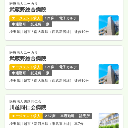
医療法人ユーカリ
武蔵野総合病院
エージェント求人
171床
電子カルテ
車通勤可
託児所
寮
埼玉県川越市
/ 南大塚駅（西武新宿線） 徒歩10分
医療法人ユーカリ
武蔵野総合病院
エージェント求人
171床
電子カルテ
車通勤可
託児所
寮
埼玉県川越市
/ 南大塚駅（西武新宿線） 徒歩10分
医療法人川越同仁会
川越同仁会病院
エージェント求人
257床
車通勤可
託児所
埼玉県川越市
/ 新河岸駅（東武東上線） 車7分