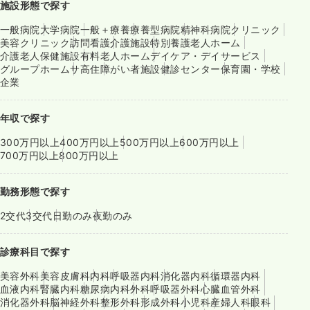
施設形態で探す
一般病院
大学病院
一般＋療養
療養型病院
精神科病院
クリニック
美容クリニック
訪問看護
介護施設
特別養護老人ホーム
介護老人保健施設
有料老人ホーム
デイケア・デイサービス
グループホーム
サ高住
障がい者施設
健診センター
保育園・学校
企業
年収で探す
300万円以上
400万円以上
500万円以上
600万円以上
700万円以上
800万円以上
勤務形態で探す
2交代
3交代
日勤のみ
夜勤のみ
診療科目で探す
美容外科
美容皮膚科
内科
呼吸器内科
消化器内科
循環器内科
血液内科
腎臓内科
糖尿病内科
外科
呼吸器外科
心臓血管外科
消化器外科
脳神経外科
整形外科
形成外科
小児科
産婦人科
眼科