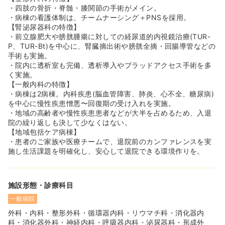
・四肢の骨折・脊髄・膝関節の手術がメイン。
・病棟の看護体制は、チームナーシング＋PNSを採用。
【腎泌尿器科の特徴】
・前立腺肥大や膀胱腫瘍に対しての経尿道的内視鏡治療(TUR-
P、TUR-Bt)を中心に、腎臓摘出術や膀胱全摘・回腸導管などの
手術も実施。
・院内に透析室も完備、透析導入やブラッドアクセス手術を多
く実施。
【一般内科の特徴】
・病棟は2病棟。内科疾患(脳血管障害、肺炎、心不全、糖尿病)
を中心に慢性疾患憎悪〜回復期の受け入れを実施。
・地域の高齢者や慢性疾患患者などが大半を占めるため、入退
院の繰り返しも決して少なくはない。
【地域包括ケア病棟】
・患者のご家族や医療チームで、退院前のカンファレンスを実
施し生活課題を明確化し、安心して退院できる環境作りを。
施設形態・診療科目
一般病院
外科・内科・整形外科・循環器内科・リウマチ科・消化器内
科・消化器外科・神経内科・呼吸器内科・泌尿器科・形成外