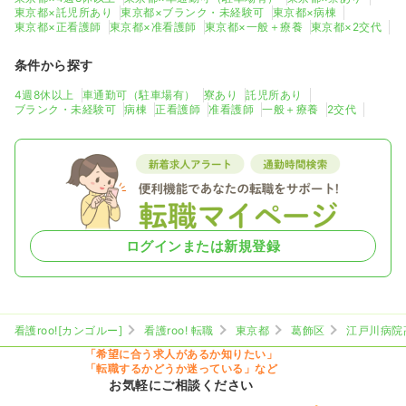
東京都×託児所あり
東京都×ブランク・未経験可
東京都×病棟
東京都×正看護師
東京都×准看護師
東京都×一般＋療養
東京都×2交代
条件から探す
4週8休以上
車通勤可（駐車場有）
寮あり
託児所あり
ブランク・未経験可
病棟
正看護師
准看護師
一般＋療養
2交代
ログインまたは新規登録
看護roo![カンゴルー]
看護roo! 転職
東京都
葛飾区
江戸川病院
「希望に合う求人があるか知りたい」
「転職するかどうか迷っている」など
お気軽にご相談ください