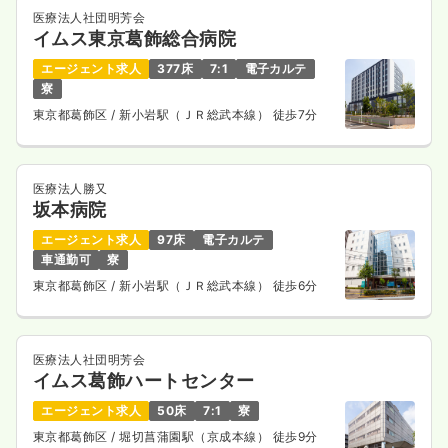
医療法人社団明芳会
イムス東京葛飾総合病院
エージェント求人
377床
7:1
電子カルテ
寮
東京都葛飾区
/ 新小岩駅（ＪＲ総武本線） 徒歩7分
医療法人勝又
坂本病院
エージェント求人
97床
電子カルテ
車通勤可
寮
東京都葛飾区
/ 新小岩駅（ＪＲ総武本線） 徒歩6分
医療法人社団明芳会
イムス葛飾ハートセンター
エージェント求人
50床
7:1
寮
東京都葛飾区
/ 堀切菖蒲園駅（京成本線） 徒歩9分