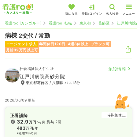
気になる
登録/ログイン
求人検索
メニュー
看護roo![カンゴルー]
看護roo! 転職
東京都
葛飾区
江戸川病院
病棟
2交代 / 常勤
エージェント求人
年間休日120日
4週8休以上
ブランク可
月給32万円以上可
社会福祉法人仁生社
施設情報
江戸川病院高砂分院
東京都葛飾区 / 八潮駅 バス18分
2026/06/09 更新
正看護師
一時募集休止
32.9
賞与 2回
万円〜
/月
483
万円
/年
※経験3年の例