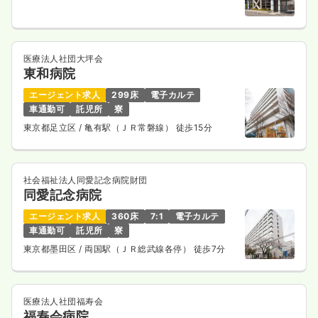
医療法人社団大坪会
東和病院
エージェント求人
299床
電子カルテ
車通勤可
託児所
寮
東京都足立区
/ 亀有駅（ＪＲ常磐線） 徒歩15分
社会福祉法人同愛記念病院財団
同愛記念病院
エージェント求人
360床
7:1
電子カルテ
車通勤可
託児所
寮
東京都墨田区
/ 両国駅（ＪＲ総武線各停） 徒歩7分
医療法人社団福寿会
福寿会病院