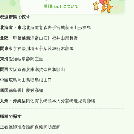
都道府県で探す
北海道・東北
北海道
青森
岩手
宮城
秋田
山形
福島
北陸・甲信越
新潟
富山
石川
福井
山梨
長野
関東
東京
神奈川
埼玉
千葉
茨城
栃木
群馬
東海
愛知
岐阜
静岡
三重
関西
大阪
京都
兵庫
滋賀
奈良
和歌山
中国
広島
岡山
鳥取
島根
山口
四国
徳島
香川
愛媛
高知
九州・沖縄
福岡
佐賀
長崎
熊本
大分
宮崎
鹿児島
沖縄
職種で探す
正看護師
准看護師
保健師
助産師