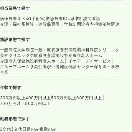
担当業務で探す
病棟
外来
オペ室(手術室)
救急外来
ICU系
透析
訪問看護
介護・福祉系
検診・健診
保育園・学校
訪問診療
内視鏡
治験関連
施設形態で探す
一般病院
大学病院
一般＋療養
療養型病院
精神科病院
クリニック
美容クリニック
訪問看護
介護施設
特別養護老人ホーム
介護老人保健施設
有料老人ホーム
デイケア・デイサービス
グループホーム
サ高住
障がい者施設
健診センター
保育園・学校
企業
年収で探す
300万円以上
400万円以上
500万円以上
600万円以上
700万円以上
800万円以上
勤務形態で探す
2交代
3交代
日勤のみ
夜勤のみ