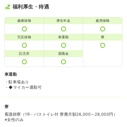
福利厚生・待遇
健康保険
厚生年金
雇用保険
労災保険
車通勤
寮
託児所
退職金
車通勤
・駐車場あり
・◆マイカー通勤可
寮
看護師寮（1R・バストイレ付 寮費月額26,000～28,000円）
※女性のみ