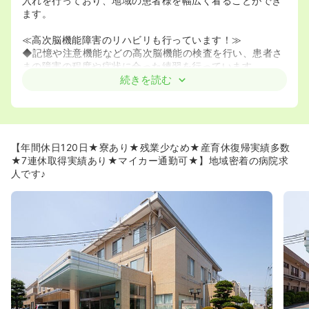
入れを行っており、地域の患者様を幅広く看ることができ
ます。
≪高次脳機能障害のリハビリも行っています！≫
◆記憶や注意機能などの高次脳機能の検査を行い、患者さ
まの障害の程度や症状に合った練習を行っています。
◆慢性期の方も上体を起こすようにするなど、患者さんの
続きを読む
機能回復を心がけています！
≪資格取得へのバックアップ体制が充実しています！≫。
◆資格取得をしたいと考えている看護師さんには積極的に
学校へ通うように提案し、後押しをしてくださいます！学
【年間休日120日★寮あり★残業少なめ★産育休復帰実績多数
校にも通いやすいようにお仕事との両立を工夫して下さい
★7連休取得実績あり★マイカー通勤可★】地域密着の病院求
ます。
人です♪
≪ママさんナースが多く働いています！≫
◆働いている方の多くがお子さんをお持ちです。そのた
め、お子さんへの理解が非常にあります！！
◆保育園の迎えの時間に間に合うように看護師さんが帰れ
るようにシフトを工夫したり、看護師さん同士で協力し合
っています！