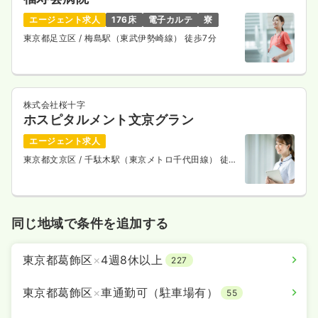
エージェント求人
176床
電子カルテ
寮
東京都足立区
/ 梅島駅（東武伊勢崎線） 徒歩7分
株式会社桜十字
ホスピタルメント文京グラン
エージェント求人
東京都文京区
/ 千駄木駅（東京メトロ千代田線） 徒歩
7分
同じ地域で条件を追加する
東京都葛飾区
×
4週8休以上
227
東京都葛飾区
×
車通勤可（駐車場有）
55