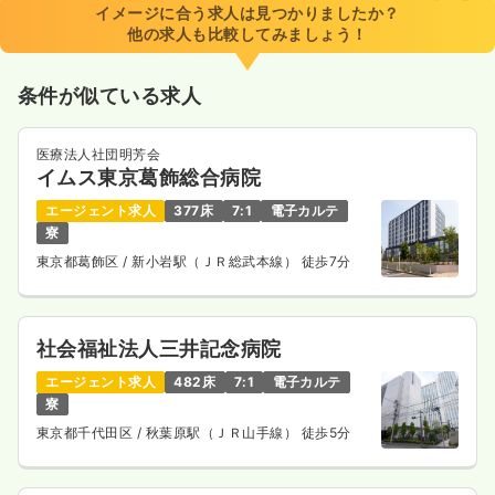
イメージに合う求人は見つかりましたか？
他の求人も比較してみましょう！
条件が似ている求人
医療法人社団明芳会
イムス東京葛飾総合病院
エージェント求人
377床
7:1
電子カルテ
寮
東京都葛飾区
/ 新小岩駅（ＪＲ総武本線） 徒歩7分
社会福祉法人三井記念病院
エージェント求人
482床
7:1
電子カルテ
寮
東京都千代田区
/ 秋葉原駅（ＪＲ山手線） 徒歩5分