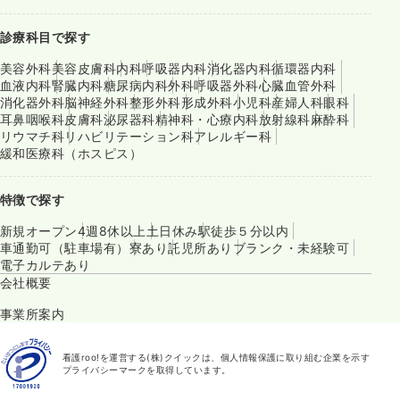
診療科目で探す
美容外科
美容皮膚科
内科
呼吸器内科
消化器内科
循環器内科
血液内科
腎臓内科
糖尿病内科
外科
呼吸器外科
心臓血管外科
消化器外科
脳神経外科
整形外科
形成外科
小児科
産婦人科
眼科
耳鼻咽喉科
皮膚科
泌尿器科
精神科・心療内科
放射線科
麻酔科
リウマチ科
リハビリテーション科
アレルギー科
緩和医療科（ホスピス）
特徴で探す
新規オープン
4週8休以上
土日休み
駅徒歩５分以内
車通勤可（駐車場有）
寮あり
託児所あり
ブランク・未経験可
電子カルテあり
会社概要
事業所案内
看護roo!を運営する(株)クイックは、個人情報保護に取り組む企業を示す
プライバシーマークを取得しています。