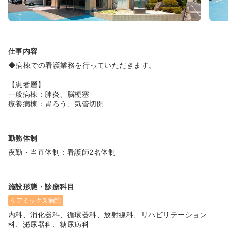
仕事内容
◆病棟での看護業務を行っていただきます。
【患者層】
一般病棟：肺炎、脳梗塞
療養病棟：胃ろう、気管切開
勤務体制
夜勤・当直体制：看護師2名体制
施設形態・診療科目
ケアミックス病院
内科、消化器科、循環器科、放射線科、リハビリテーション
科、泌尿器科、糖尿病科