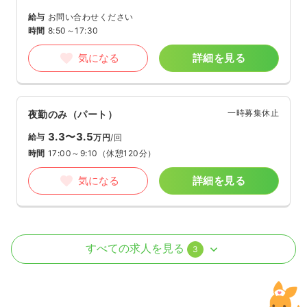
給与
お問い合わせください
時間
8:50～17:30
気になる
詳細を見る
一時募集休止
夜勤のみ（パート）
3.3〜3.5
給与
万円
/回
時間
17:00～9:10
（休憩120分）
気になる
詳細を見る
外来
一般＋療養
正・准看護師
すべての求人を見る
3
一時募集休止
日勤のみ（常勤）
30.3
給与
万円〜
/月
賞与2ヶ月