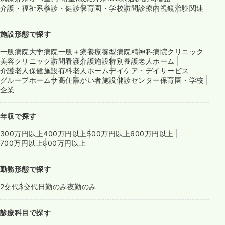
介護・福祉系
検診・健診
保育園・学校
訪問診療
内視鏡
治験関連
施設形態で探す
一般病院
大学病院
一般＋療養
療養型病院
精神科病院
クリニック
美容クリニック
訪問看護
介護施設
特別養護老人ホーム
介護老人保健施設
有料老人ホーム
デイケア・デイサービス
グループホーム
サ高住
障がい者施設
健診センター
保育園・学校
企業
年収で探す
300万円以上
400万円以上
500万円以上
600万円以上
700万円以上
800万円以上
勤務形態で探す
2交代
3交代
日勤のみ
夜勤のみ
診療科目で探す