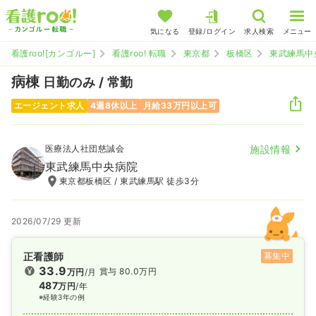
気になる
登録/ログイン
求人検索
メニュー
看護roo![カンゴルー]
看護roo! 転職
東京都
板橋区
東武練馬中
病棟
日勤のみ / 常勤
エージェント求人
4週8休以上
月給33万円以上可
医療法人社団慈誠会
施設情報
東武練馬中央病院
東京都板橋区 / 東武練馬駅 徒歩3分
2026/07/29 更新
正看護師
募集中
33.9
賞与 80.0万円
万円
/月
487
万円
/年
※経験3年の例