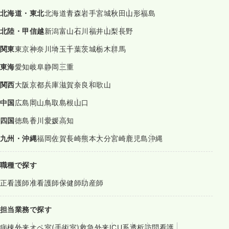
北海道・東北
北海道
青森
岩手
宮城
秋田
山形
福島
北陸・甲信越
新潟
富山
石川
福井
山梨
長野
関東
東京
神奈川
埼玉
千葉
茨城
栃木
群馬
東海
愛知
岐阜
静岡
三重
関西
大阪
京都
兵庫
滋賀
奈良
和歌山
中国
広島
岡山
鳥取
島根
山口
四国
徳島
香川
愛媛
高知
九州・沖縄
福岡
佐賀
長崎
熊本
大分
宮崎
鹿児島
沖縄
職種で探す
正看護師
准看護師
保健師
助産師
担当業務で探す
病棟
外来
オペ室(手術室)
救急外来
ICU系
透析
訪問看護