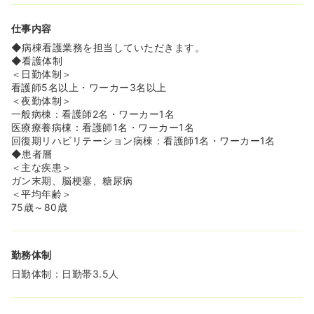
◆月平均残業時間も10時間程度なので、ご家族との時間も
大切にできます。
仕事内容
◆現在、育児休業中の方が2名、産前休暇前の方が1名お
り、ライフステージの変化にも理解のある職場です。また
◆病棟看護業務を担当していただきます。
法人として託児所も完備しており、お子さんを預けながら
◆看護体制
安心して働ける環境が整っています。
＜日勤体制＞
看護師5名以上・ワーカー3名以上
≪病院全体の雰囲気の良さが魅力です◯≫
＜夜勤体制＞
◆中途で入職された看護師様も多く、多様なバックグラウ
一般病棟：看護師2名・ワーカー1名
ンドを持つスタッフが活躍しています。
医療療養病棟：看護師1名・ワーカー1名
◆10年以上勤務している方が7割と定着率が高いのは、
回復期リハビリテーション病棟：看護師1名・ワーカー1名
「人間関係の良さ」が大きな理由。看護部長も「今までで
◆患者層
働いてきた中で一番人間関係が良い」と太鼓判を押すほど
＜主な疾患＞
です。リハビリ職やケアワーカーとのチームワークも非常
ガン末期、脳梗塞、糖尿病
に良好で、見学時には温かく挨拶を返してくれます。
＜平均年齢＞
◆幅広い年齢層の方がご活躍されています。
75歳～80歳
20代から60代まで幅広い年齢層の看護師が活躍してお
り、経験豊富な方から若手まで、互いに学び支え合える環
境です。
勤務体制
20代：6名、30代：14名、40代：15名、50代：7名、60
代：10名
日勤体制：日勤帯3.5人
≪ご入職された方からのお声も良い病院です！≫
実際にご入職された方から、以下のようなお声をいただい