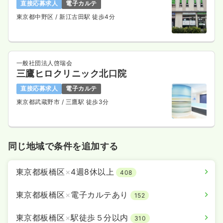
直接応募求人
電子カルテ
東京都中野区
/ 新江古田駅 徒歩4分
一般社団法人啓瑞会
三鷹ヒロクリニック北口院
直接応募求人
電子カルテ
東京都武蔵野市
/ 三鷹駅 徒歩3分
同じ地域で条件を追加する
東京都板橋区
×
4週8休以上
408
東京都板橋区
×
電子カルテあり
152
東京都板橋区
×
駅徒歩５分以内
310