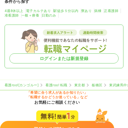
条件から探す
4週8休以上
電子カルテあり
駅徒歩５分以内
寮あり
病棟
正看護師
准看護師
一般＋療養
日勤のみ
ログインまたは新規登録
看護roo![カンゴルー]
看護roo! 転職
東京都
板橋区
東武練馬中
「希望に合う求人があるか知りたい」
「転職するかどうか迷っている」など
お気軽にご相談ください