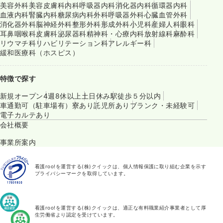
美容外科
美容皮膚科
内科
呼吸器内科
消化器内科
循環器内科
血液内科
腎臓内科
糖尿病内科
外科
呼吸器外科
心臓血管外科
消化器外科
脳神経外科
整形外科
形成外科
小児科
産婦人科
眼科
耳鼻咽喉科
皮膚科
泌尿器科
精神科・心療内科
放射線科
麻酔科
リウマチ科
リハビリテーション科
アレルギー科
緩和医療科（ホスピス）
特徴で探す
新規オープン
4週8休以上
土日休み
駅徒歩５分以内
車通勤可（駐車場有）
寮あり
託児所あり
ブランク・未経験可
電子カルテあり
会社概要
事業所案内
看護roo!を運営する(株)クイックは、個人情報保護に取り組む企業を示す
プライバシーマークを取得しています。
看護roo!を運営する(株)クイックは、適正な有料職業紹介事業者として厚
生労働省より認定を受けています。