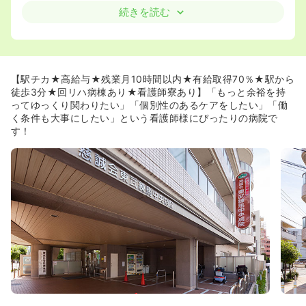
っくり関わりたい」というあなたにおすすめ≫
続きを読む
◆東武練馬中央病院は「流れ作業のような看護ではなく、
患者さん一人ひとりに寄り添った個別性の高いケアがした
い」という看護師さんにおすすめの病院です。
◆最大の特長は、病床数の少なさと手厚い看護配置。1病
棟あたりの病床数は30床以下と非常に少なく、周辺病院と
【駅チカ★高給与★残業月10時間以内★有給取得70％★駅から
比べても格段にゆとりがあります。これにより、一人の看
徒歩3分★回リハ病棟あり★看護師寮あり】「もっと余裕を持
護師が受け持つ患者さんの数が自然と少なくなり、日勤で
ってゆっくり関わりたい」「個別性のあるケアをしたい」「働
は回復期で4～5人、地域包括で6人と、じっくりと患者さ
く条件も大事にしたい」という看護師様にぴったりの病院で
んに向き合える環境です。救急搬送も月に10件程度と少な
す！
いため、日々の業務に追われることなく、患者さんの声に
耳を傾け、その人らしいケアをじっくりと考える時間が十
分にあります。
◆清拭などのケアにもしっかりしていて、お顔周りやお身
体を綺麗にすることも大事にされています。
≪ワークライフバランスを大切に出来ます≫
◆慈誠会グループの病院として、寮や保養所などの福利厚
生が充実しております。
◆年間休日が115日に改定され、さらに働きやすくなりま
した！公休や有給を組み合わせて最大5～6連休を取得して
いる看護師も多数おり、ご旅行などプライベートも充実さ
せられます✈️