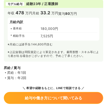
経験23年 / 正看護師
モデル給与
478
33.2
年収
万円
月給
万円
賞与
80
万円
月給内訳
基本給
180,000円
精励手当
7,525円
※月給には諸手当:144,600円含む
※上記金額は同院規定により算定されます。雇用形態・スキル等によ
り差が出る場合がございますので、予めご了承ください。
昇給 / 賞与
昇給：年1回
賞与：年2回
希望や経験をもとに、LINEで相談できる
給与や働き方について聞いてみる