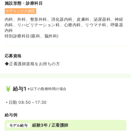
施設形態・診療科目
ております！
「みなさん優しく声をかけてくれます！人間関係もよくて
ケアミックス病院
本当に良かったです＾＾」
内科、外科、整形外科、消化器内科、皮膚科、泌尿器科、神経
「日勤も夜勤もフォローがついてくれています！」
内科、リハビリテーション科、心療内科、リウマチ科、呼吸器
「自分にフォローが一人ついてくれているので、わからな
内科
いことや不安なことを聞きながらできています。」
特別診療科目(眼科、脳外科)
「職場の雰囲気はみんな和気あいあいとしていて、チーム
間のコミュニケーションは取りやすいです。」
≪アクセスが便利です≫
応募資格
◆東武練馬駅から徒歩3分の位置に有り、雨の日でも通勤
◆正看護師資格をお持ちの方
しやすい立地になっております。
また、2007年に開院した病院のため、院内もきれいで、看
護師さんを肇とする、スタッフさんにも好評です♪
◆イオンが目の前にあり、映画館もございます◯お仕事終
わりにお買い物もしやすく生活しやすい環境です！
給与1
※以下の勤務時間の場合
日勤
08:50～17:30
給与例
経験3年 / 正看護師
モデル給与