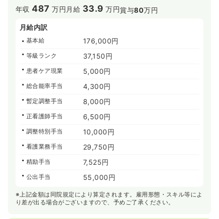
487
33.9
年収
万円
月給
万円
賞与
80
万円
月給内訳
基本給
176,000円
等級ランク
37,150円
患者ケア現業
5,000円
総合能率手当
4,300円
暫定調整手当
8,000円
正看護師手当
6,500円
調整特別手当
10,000円
看護業務手当
29,750円
精励手当
7,525円
公出手当
55,000円
※上記金額は同院規定により算定されます。雇用形態・スキル等によ
り差が出る場合がございますので、予めご了承ください。