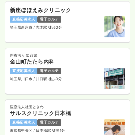
一時募集休止
日勤のみ（常勤）
新座ほほえみクリニック
27.8〜29.1
給与
万円
/月
賞与80.0万円
※一例
直接応募求人
電子カルテ
時間
8:50～17:30
（休憩60分）
埼玉県新座市
/ 志木駅 徒歩3分
日祝休み
月給29万円以上可
気になる
詳細を見る
医療法人 知命館
金山町たたら内科
直接応募求人
電子カルテ
埼玉県川口市
/ 川口駅 徒歩9分
医療法人社団ときわ
サルスクリニック日本橋
直接応募求人
電子カルテ
東京都中央区
/ 日本橋駅 徒歩1分