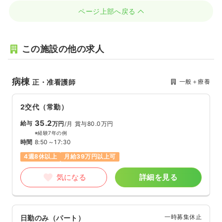
ページ上部へ戻る
この施設の他の求人
病棟
一般＋療養
正・准看護師
2交代（常勤）
35.2
給与
万円
/月
賞与80.0万円
※経験7年の例
時間
8:50～17:30
4週8休以上
月給39万円以上可
気になる
詳細を見る
一時募集休止
日勤のみ（パート）