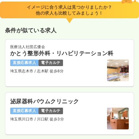
※一例
イメージに合う求人は見つかりましたか？
時間
9:00～17:00
他の求人も比較してみましょう！
日祝休み
月給30万円以上可
条件が似ている求人
気になる
詳細を見る
医療法人社団広優会
かとう整形外科・リハビリテーション科
一時募集休止
日勤のみ（パート）
直接応募求人
電子カルテ
1,800
給与
時給
円〜
埼玉県志木市
/ 志木駅 徒歩8分
時間
9:00～17:00
日祝休み
時給1,800円以上可
気になる
詳細を見る
泌尿器科バウムクリニック
直接応募求人
電子カルテ
埼玉県川口市
/ 川口駅 徒歩3分
その他
一般＋療養
正看護師