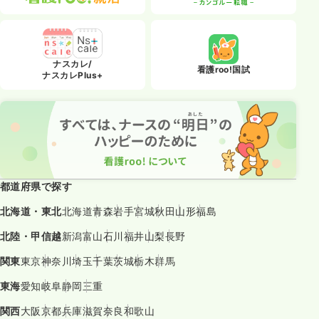
ナスカレ/
看護roo!国試
ナスカレPlus+
都道府県で探す
北海道・東北
北海道
青森
岩手
宮城
秋田
山形
福島
北陸・甲信越
新潟
富山
石川
福井
山梨
長野
関東
東京
神奈川
埼玉
千葉
茨城
栃木
群馬
東海
愛知
岐阜
静岡
三重
関西
大阪
京都
兵庫
滋賀
奈良
和歌山