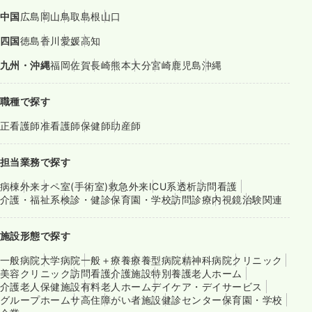
中国
広島
岡山
鳥取
島根
山口
四国
徳島
香川
愛媛
高知
九州・沖縄
福岡
佐賀
長崎
熊本
大分
宮崎
鹿児島
沖縄
職種で探す
正看護師
准看護師
保健師
助産師
担当業務で探す
病棟
外来
オペ室(手術室)
救急外来
ICU系
透析
訪問看護
介護・福祉系
検診・健診
保育園・学校
訪問診療
内視鏡
治験関連
施設形態で探す
一般病院
大学病院
一般＋療養
療養型病院
精神科病院
クリニック
美容クリニック
訪問看護
介護施設
特別養護老人ホーム
介護老人保健施設
有料老人ホーム
デイケア・デイサービス
グループホーム
サ高住
障がい者施設
健診センター
保育園・学校