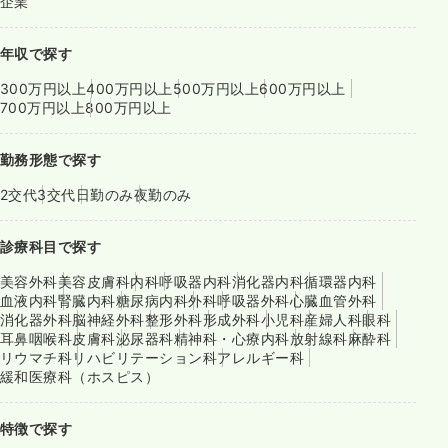
企業
年収で探す
300万円以上
400万円以上
500万円以上
600万円以上
700万円以上
800万円以上
勤務形態で探す
2交代
3交代
日勤のみ
夜勤のみ
診療科目で探す
美容外科
美容皮膚科
内科
呼吸器内科
消化器内科
循環器内科
血液内科
腎臓内科
糖尿病内科
外科
呼吸器外科
心臓血管外科
消化器外科
脳神経外科
整形外科
形成外科
小児科
産婦人科
眼科
耳鼻咽喉科
皮膚科
泌尿器科
精神科・心療内科
放射線科
麻酔科
リウマチ科
リハビリテーション科
アレルギー科
緩和医療科（ホスピス）
特徴で探す