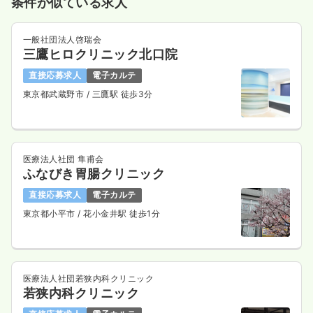
条件が似ている求人
気になる
詳細を見る
一般社団法人啓瑞会
三鷹ヒロクリニック北口院
透析
一般病院
正・准看護師
直接応募求人
電子カルテ
東京都武蔵野市
/ 三鷹駅 徒歩3分
一時募集休止
日勤のみ（常勤）
21.0〜32.0
給与
万円
/月
賞与3ヶ月
※一例
時間
6:30～15:30
（休憩60分）
医療法人社団 隼甫会
ふなびき胃腸クリニック
年間休日124日
4週8休以上
月給32万円以上可
直接応募求人
電子カルテ
気になる
詳細を見る
東京都小平市
/ 花小金井駅 徒歩1分
医療法人社団若狭内科クリニック
若狭内科クリニック