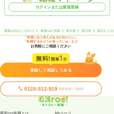
ログインまたは新規登録
看護roo![カンゴルー]
看護roo! 転職
東京都
国立市
国立さくら
「希望に合う求人があるか知りたい」
「転職するかどうか迷っている」など
お気軽にご相談ください
登録して相談してみる
0120-512-919
平日9:00～18:00
看護roo!転職とは
Myページ