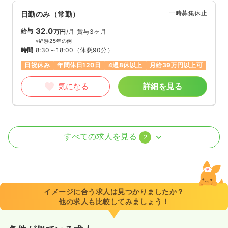
一時募集休止
日勤のみ（常勤）
32.0
給与
万円
/月
賞与3ヶ月
※経験25年の例
時間
8:30～18:00
（休憩90分）
日祝休み
年間休日120日
4週8休以上
月給39万円以上可
気になる
詳細を見る
訪問看護
一般病院
正看護師
すべての求人を見る
2
一時募集休止
日勤のみ（常勤）
28.0
給与
万円〜
/月
賞与4ヶ月
※一例
イメージに合う求人は見つかりましたか？
時間
8:45～17:30
他の求人も比較してみましょう！
4週8休以上
ブランク可
月給28万円以上可