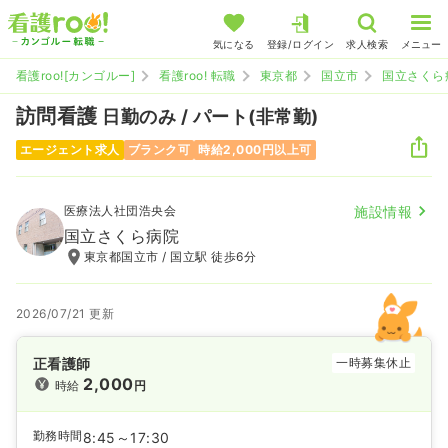
気になる
登録/ログイン
求人検索
メニュー
看護roo![カンゴルー]
看護roo! 転職
東京都
国立市
国立さくら
訪問看護
日勤のみ / パート(非常勤)
エージェント求人
ブランク可
時給2,000円以上可
医療法人社団浩央会
施設情報
国立さくら病院
東京都国立市 / 国立駅 徒歩6分
2026/07/21 更新
正看護師
一時募集休止
2,000
時給
円
勤務時間
8:45～17:30