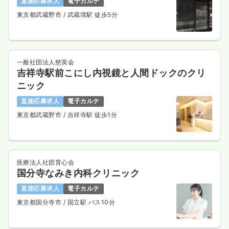
直接応募求人
電子カルテ
東京都武蔵野市
/ 武蔵境駅 徒歩5分
一般社団法人慈英会
吉祥寺駅前こにし内視鏡と人間ドックのクリ
ニック
直接応募求人
電子カルテ
東京都武蔵野市
/ 吉祥寺駅 徒歩1分
医療法人社団育心会
国分寺なみき内科クリニック
直接応募求人
電子カルテ
東京都国分寺市
/ 国立駅 バス10分