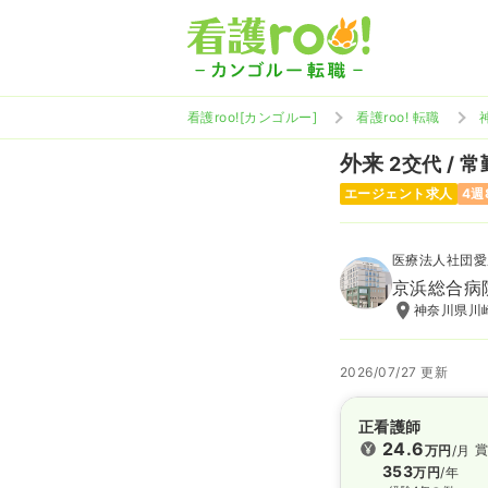
看護roo![カンゴルー]
看護roo! 転職
外来
2交代 / 常
エージェント求人
4週
医療法人社団愛
京浜総合病
神奈川県川崎
2026/07/27 更新
正看護師
24.6
賞
万円
/月
353
万円
/年