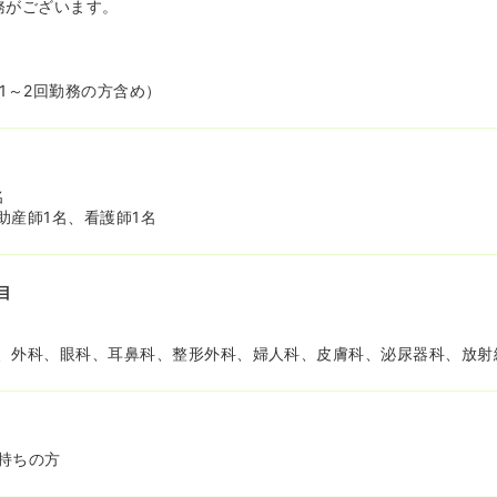
務がございます。
1～2回勤務の方含め）
名
助産師1名、看護師1名
目
、外科、眼科、耳鼻科、整形外科、婦人科、皮膚科、泌尿器科、放射
持ちの方