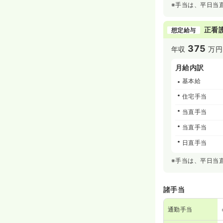
※手当は、平日当
正看
想定給与
375
年収
万円
月給内訳
基本給
住宅手当
当直手当
当直手当
日直手当
※手当は、平日当
諸手当
通勤手当