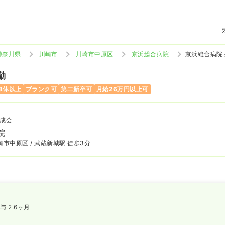
神奈川県
川崎市
川崎市中原区
京浜総合病院
京浜総合病院
勤
8休以上
ブランク可
第二新卒可
月給26万円以上可
成会
院
市中原区 / 武蔵新城駅 徒歩3分
与 2.6ヶ月