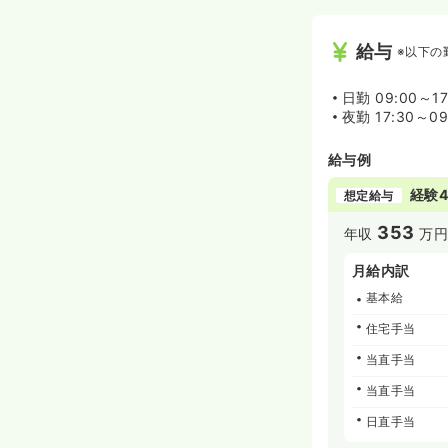
給与
※以下の
日勤
09:00～17
夜勤
17:30～09
給与例
経験4
想定給与
353
年収
万
月給内訳
基本給
住宅手当
当直手当
当直手当
日直手当