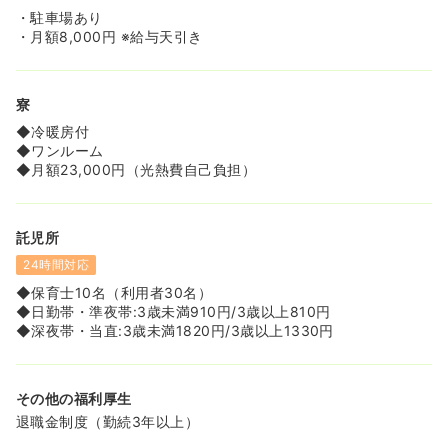
・駐車場あり
・月額8,000円 ※給与天引き
寮
◆冷暖房付
◆ワンルーム
◆月額23,000円（光熱費自己負担）
託児所
24時間対応
◆保育士10名（利用者30名）
◆日勤帯・準夜帯:3歳未満910円/3歳以上810円
◆深夜帯・当直:3歳未満1820円/3歳以上1330円
その他の福利厚生
退職金制度（勤続3年以上）