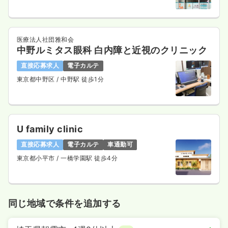
気になる
詳細を見る
医療法人社団雅和会
透析
一般病院
中野ルミタス眼科 白内障と近視のクリニック
正・准看護師
直接応募求人
電子カルテ
一時募集休止
日勤のみ（常勤）
東京都中野区
/ 中野駅 徒歩1分
28.7
給与
万円〜
/月
賞与2回
※経験5年の例
時間
8:30～17:00
4週8休以上
月給30万円以上可
U family clinic
直接応募求人
電子カルテ
車通勤可
気になる
詳細を見る
東京都小平市
/ 一橋学園駅 徒歩4分
一時募集休止
日勤のみ（パート）
同じ地域で条件を追加する
1,500
給与
時給
円
時間
8:30～17:00