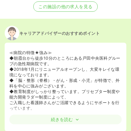
この施設の他の求人を見る
キャリアアドバイザーのおすすめポイント
≪病院の特徴★強み≫
◆朝霞台から徒歩10分のところにある戸田中央医科グルー
プの急性期病院です。
◆2018年1月にリニューアルオープンし、大変キレイな環
境になっております。
◆「脳・整形（脊椎）・がん・形成・小児」が特徴で、外
科を中心に強みがございます。
◆教育制度がしっかり整っています。プリセプター制度や
能力開発ラダー制度によって、
ご入職した看護師さんがご活躍できるようにサポートを行
っています。
≪最新設備★脳外を学びたい方にはオススメ≫
続きを読む
◆てんかん長時間ビデオ脳波モニタリングルーム(EMU)も
完備☆世界で8台しかないそうです。