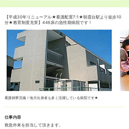
◆普通であれば気管切開を行なう病院が多い中、TMGでは
出来る限り治療を行います。
◆脳神経外科の勉強をしたい方にもおすすめです。
【平成30年リニューアル★看護配置7:1★朝霞台駅より徒歩10
分★教育制度充実】446床の急性期病院です！
≪緩和ケア病棟あり★≫
がんについては、主に胃がんや大腸がん、乳がん、肺が
ん、肝臓がんなどの治療に取り組んでおります。
緩和ケアにも専門部門をつくったことでそれぞれの患者さ
んの病状や希望に合ったがん診療ができる体制を整えてい
ます。
認定看護師、国際救急援助隊に登録している看護師も多数
おりますので、着実に一歩一歩、夢に向かって進める、な
りたい自分が描ける職場環境です。
≪都内へのアクセス◎≫
◆池袋まで乗換なし15分、新宿まで35分とアクセスも抜
群です☆
◆パウダールームも完備しているので仕事終わりにそのま
看護師寮完備！地方出身者も多く活躍している病院です★
ま都内へ出かけることも可能です。
◆職員のために、7階に富士山も見える景色が一望できる
スカイラウンジをご用意しています。
仕事内容
日々疲れてるスタッフにリフレッシュしてもらうために特
救急外来を担当して頂きます。
等席を用意くださるようなスタッフへの配慮を忘れない総