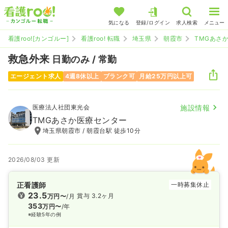
気になる
登録/ログイン
求人検索
メニュー
看護roo![カンゴルー]
看護roo! 転職
埼玉県
朝霞市
TMGあさ
救急外来
日勤のみ / 常勤
エージェント求人
4週8休以上
ブランク可
月給25万円以上可
医療法人社団東光会
施設情報
TMGあさか医療センター
埼玉県朝霞市 / 朝霞台駅 徒歩10分
2026/08/03 更新
正看護師
一時募集休止
23.5
賞与 3.2ヶ月
万円〜
/月
353
万円〜
/年
※経験5年の例