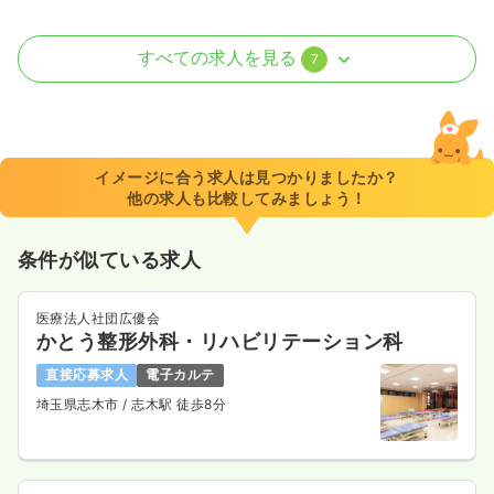
オペ室(手術室)
一般病院
正・准看護師
すべての求人を見る
7
日勤のみ（常勤）
30.9
給与
万円
/月
賞与3.2ヶ月
※経験8年の例
イメージに合う求人は見つかりましたか？
時間
8:30～17:00
他の求人も比較してみましょう！
8:30～17:00
年間休日120日
4週8休以上
ブランク可
月給34万円以上可
条件が似ている求人
気になる
詳細を見る
医療法人社団広優会
かとう整形外科・リハビリテーション科
直接応募求人
電子カルテ
救急外来
一般病院
正看護師
埼玉県志木市
/ 志木駅 徒歩8分
2交代（常勤）
給与
お問い合わせください