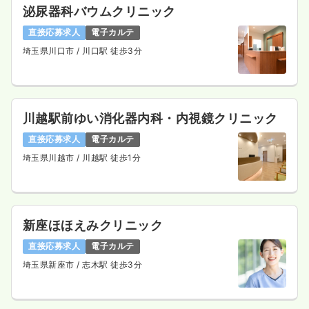
泌尿器科バウムクリニック
時間
8:30～17:00
直接応募求人
電子カルテ
4週8休以上
ブランク可
埼玉県川口市
/ 川口駅 徒歩3分
気になる
詳細を見る
川越駅前ゆい消化器内科・内視鏡クリニック
3交代（常勤）
直接応募求人
電子カルテ
28.7
給与
万円〜
/月
賞与3.2ヶ月
※経験5年の例
埼玉県川越市
/ 川越駅 徒歩1分
時間
8:30～17:00
4週8休以上
ブランク可
月給30万円以上可
気になる
詳細を見る
新座ほほえみクリニック
直接応募求人
電子カルテ
埼玉県新座市
/ 志木駅 徒歩3分
ICU系
一般病院
正看護師