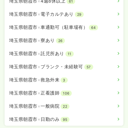
埼玉県朝霞市
×
4週8休以上
61
時給1,500円以上可
埼玉県朝霞市
×
電子カルテあり
気になる
詳細を見る
29
埼玉県朝霞市
×
車通勤可（駐車場有）
64
埼玉県朝霞市
×
寮あり
26
埼玉県朝霞市
×
託児所あり
11
埼玉県朝霞市
×
ブランク・未経験可
57
埼玉県朝霞市
×
救急外来
3
埼玉県朝霞市
×
正看護師
106
埼玉県朝霞市
×
一般病院
22
埼玉県朝霞市
×
日勤のみ
95