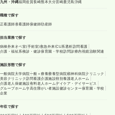
九州・沖縄
福岡
佐賀
長崎
熊本
大分
宮崎
鹿児島
沖縄
職種で探す
正看護師
准看護師
保健師
助産師
担当業務で探す
病棟
外来
オペ室(手術室)
救急外来
ICU系
透析
訪問看護
介護・福祉系
検診・健診
保育園・学校
訪問診療
内視鏡
治験関連
施設形態で探す
一般病院
大学病院
一般＋療養
療養型病院
精神科病院
クリニック
美容クリニック
訪問看護
介護施設
特別養護老人ホーム
介護老人保健施設
有料老人ホーム
デイケア・デイサービス
グループホーム
サ高住
障がい者施設
健診センター
保育園・学校
企業
年収で探す