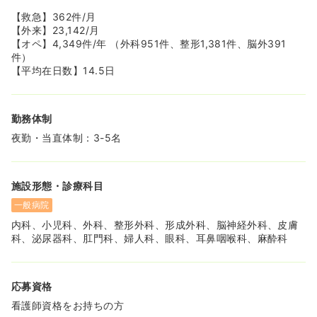
合病院です
【救急】362件/月
【外来】23,142/月
【オペ】4,349件/年 （外科951件、整形1,381件、脳外391
件）
【平均在日数】14.5日
勤務体制
夜勤・当直体制：3-5名
施設形態・診療科目
一般病院
内科、小児科、外科、整形外科、形成外科、脳神経外科、皮膚
科、泌尿器科、肛門科、婦人科、眼科、耳鼻咽喉科、麻酔科
応募資格
看護師資格をお持ちの方