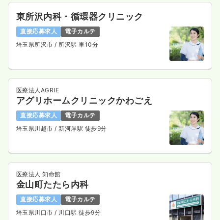
2交代（常勤）
東所沢内科・循環器クリニック
32.1
給与
万円
/月
賞与3.2ヶ月
※経験5年の例
直接応募求人
電子カルテ
時間
8:30～17:00
埼玉県所沢市
/ 所沢駅 車10分
年間休日122日
4週8休以上
第二新卒可
月給34万円以上可
気になる
詳細を見る
医療法人AGRIE
アグリホームクリニックかわごえ
直接応募求人
電子カルテ
外来
一般病院
正看護師
埼玉県川越市
/ 新河岸駅 徒歩9分
一時募集休止
日勤のみ（常勤）
23.5
給与
万円
/月
賞与3.2ヶ月
医療法人 知命館
※経験5年の例
金山町たたら内科
時間
8:00～17:00
直接応募求人
電子カルテ
日祝休み
4週8休以上
月給25万円以上可
埼玉県川口市
/ 川口駅 徒歩9分