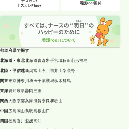
ナスカレ/
看護roo!国試
ナスカレPlus+
都道府県で探す
北海道・東北
北海道
青森
岩手
宮城
秋田
山形
福島
北陸・甲信越
新潟
富山
石川
福井
山梨
長野
関東
東京
神奈川
埼玉
千葉
茨城
栃木
群馬
東海
愛知
岐阜
静岡
三重
関西
大阪
京都
兵庫
滋賀
奈良
和歌山
中国
広島
岡山
鳥取
島根
山口
四国
徳島
香川
愛媛
高知