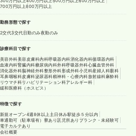
300万円以上
400万円以上
500万円以上
600万円以上
700万円以上
800万円以上
勤務形態で探す
2交代
3交代
日勤のみ
夜勤のみ
診療科目で探す
美容外科
美容皮膚科
内科
呼吸器内科
消化器内科
循環器内科
血液内科
腎臓内科
糖尿病内科
外科
呼吸器外科
心臓血管外科
消化器外科
脳神経外科
整形外科
形成外科
小児科
産婦人科
眼科
耳鼻咽喉科
皮膚科
泌尿器科
精神科・心療内科
放射線科
麻酔科
リウマチ科
リハビリテーション科
アレルギー科
緩和医療科（ホスピス）
特徴で探す
新規オープン
4週8休以上
土日休み
駅徒歩５分以内
車通勤可（駐車場有）
寮あり
託児所あり
ブランク・未経験可
電子カルテあり
会社概要