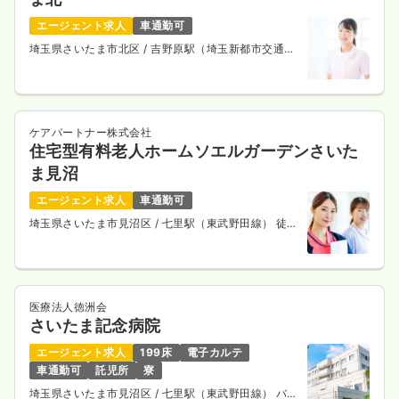
エージェント求人
車通勤可
埼玉県さいたま市北区
/ 吉野原駅（埼玉新都市交通ニ
ューシャトル） 徒歩17分
外来
一般病院
正・准看護師
一時募集休止
日勤のみ（常勤）
ケアパートナー株式会社
住宅型有料老人ホームソエルガーデンさいた
23.3
給与
万円
/月
賞与4ヶ月
※経験3年の例
ま見沼
時間
8:30～17:30
エージェント求人
車通勤可
日祝休み
年間休日120日
4週8休以上
ブランク可
埼玉県さいたま市見沼区
/ 七里駅（東武野田線） 徒歩
月給24万円以上可
17分
気になる
詳細を見る
医療法人徳洲会
さいたま記念病院
訪問看護
一般病院
正看護師
エージェント求人
199床
電子カルテ
車通勤可
託児所
寮
一時募集休止
日勤のみ（常勤）
埼玉県さいたま市見沼区
/ 七里駅（東武野田線） バス