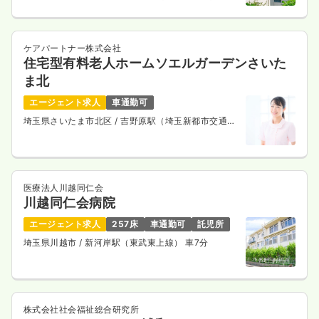
7分
23.3
給与
万円
/月
賞与4ヶ月
※経験3年の例
時間
8:30～17:30
ケアパートナー株式会社
住宅型有料老人ホームソエルガーデンさいた
日祝休み
年間休日120日
オンコールあり
月給24万円以上可
ま北
エージェント求人
車通勤可
気になる
詳細を見る
埼玉県さいたま市北区
/ 吉野原駅（埼玉新都市交通ニ
ューシャトル） 徒歩17分
オペ室(手術室)
一般病院
正看護師
医療法人川越同仁会
川越同仁会病院
一時募集休止
2交代（常勤）
エージェント求人
257床
車通勤可
託児所
28.5
給与
万円
/月
賞与4ヶ月
埼玉県川越市
/ 新河岸駅（東武東上線） 車7分
※経験3年の例
時間
8:30～17:30
年間休日120日
4週8休以上
月給29万円以上可
気になる
詳細を見る
株式会社社会福祉総合研究所