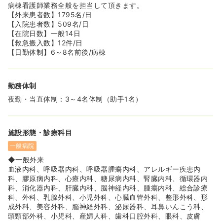
病棟看護師業務全般を担当して頂きます。
【外来患者数】1795名/日
【入院患者数】509名/日
【在院日数】一般14日
【救急搬入数】12件/日
【日勤体制】6～8名前後/病棟
勤務体制
夜勤・当直体制：3～4名体制（助手1名）
施設形態・診療科目
一般病院
◆一般外来
血液内科、呼吸器内科、呼吸器腫瘍内科、アレルギー疾患内
科、膠原病内科、心療内科、糖尿病内科、腎臓内科、循環器内
科、消化器内科、肝臓内科、脳神経内科、腫瘍内科、総合診療
科、外科、乳腺外科、小児外科、心臓血管外科、整形外科、形
成外科、美容外科、脳神経外科、泌尿器科、耳鼻いんこう科、
頭頸部外科、小児科、産婦人科、歯科口腔外科、眼科、皮膚