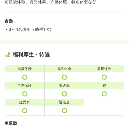
前産後休暇、育児休業、介護休暇、特別休暇など
夜勤
3～4名体制（助手1名）
福利厚生・待遇
健康保険
厚生年金
雇用保険
労災保険
車通勤
寮
託児所
退職金
車通勤