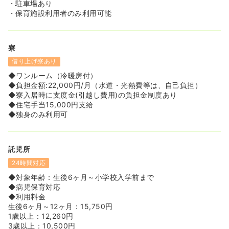
・駐車場あり
・保育施設利用者のみ利用可能
寮
借り上げ寮あり
◆ワンルーム（冷暖房付）
◆負担金額:22,000円/月（水道・光熱費等は、自己負担）
◆寮入居時に支度金(引越し費用)の負担金制度あり
◆住宅手当15,000円支給
◆独身のみ利用可
託児所
24時間対応
◆対象年齢：生後6ヶ月～小学校入学前まで
◆病児保育対応
◆利用料金
生後6ヶ月～12ヶ月：15,750円
1歳以上：12,260円
3歳以上：10,500円