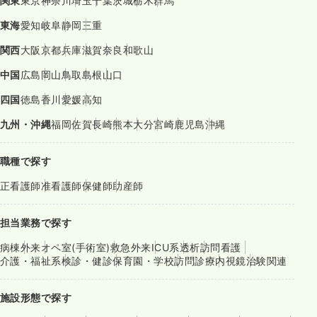
関東
東京
神奈川
埼玉
千葉
茨城
栃木
群馬
東海
愛知
岐阜
静岡
三重
関西
大阪
京都
兵庫
滋賀
奈良
和歌山
中国
広島
岡山
鳥取
島根
山口
四国
徳島
香川
愛媛
高知
九州・沖縄
福岡
佐賀
長崎
熊本
大分
宮崎
鹿児島
沖縄
職種で探す
正看護師
准看護師
保健師
助産師
担当業務で探す
病棟
外来
オペ室(手術室)
救急外来
ICU系
透析
訪問看護
介護・福祉系
検診・健診
保育園・学校
訪問診療
内視鏡
治験関連
施設形態で探す