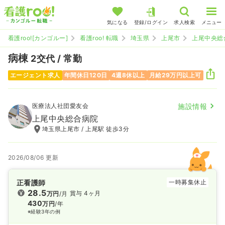
気になる
登録/ログイン
求人検索
メニュー
看護roo![カンゴルー]
看護roo! 転職
埼玉県
上尾市
上尾中央総
病棟
2交代 / 常勤
エージェント求人
年間休日120日
4週8休以上
月給29万円以上可
医療法人社団愛友会
施設情報
上尾中央総合病院
埼玉県上尾市 / 上尾駅 徒歩3分
2026/08/06 更新
正看護師
一時募集休止
28.5
賞与 4ヶ月
万円
/月
430
万円
/年
※経験3年の例