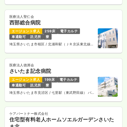
通ニューシャトル） 徒歩5分
24.9
給与
万円〜
/月
※経験3年の例
医療法人聖仁会
時間
8:30～17:30
（休憩60分）
西部総合病院
日曜休み
年間休日120日
4週8休以上
月給24万円以上可
エージェント求人
259床
電子カルテ
車通勤可
託児所
寮
気になる
詳細を見る
埼玉県さいたま市桜区
/ 北浦和駅（ＪＲ京浜東北線）
バス15分
ICU系
医療法人徳洲会
一般病院
正看護師
さいたま記念病院
エージェント求人
199床
電子カルテ
2交代（常勤）
車通勤可
託児所
寮
30.6
給与
万円
/月
賞与3.8ヶ月
埼玉県さいたま市見沼区
/ 七里駅（東武野田線） バス
※経験3年の例
7分
時間
8:30～17:30
年間休日120日
4週8休以上
オンコールあり
ケアパートナー株式会社
月給30万円以上可
住宅型有料老人ホームソエルガーデンさいた
気になる
詳細を見る
ま北