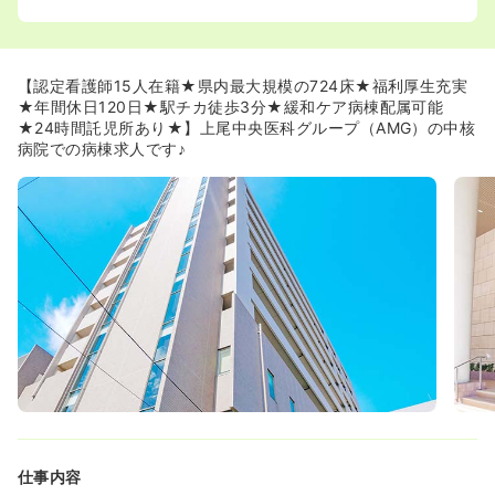
管理/がん性疼痛/訪問看護/皮膚排泄ケア/緩和ケア/摂食嚥
下障害看護/慢性心不全看護/集中ケアと各専門のナースの
もと、勉強会等も開かれますので、経験を積みたい方には
安心の職場です。
【認定看護師15人在籍★県内最大規模の724床★福利厚生充実
★年間休日120日★駅チカ徒歩3分★緩和ケア病棟配属可能
≪通勤アクセスは便利です≫
★24時間託児所あり★】上尾中央医科グループ（AMG）の中核
◆ＪＲ高崎線、西口より徒歩3分と駅前なので仕事帰りの
病院での病棟求人です♪
お買い物や寄り道も楽チンです。
≪24時間の保育施設あり≫
◆育児と仕事を両立させたい方でも安心して働くことがで
きます。保育施設は病院から近く学童保育や病児保育も取
り入れていますので、お仕事をしながらしっかりお子様の
成長を見ていくことができます。園庭も広く、お子様たち
が元気に遊べる環境が整っています。
◆比較的症状が軽く、医師または看護師により保育許可を
得たお子様は、病児保育にて常駐の看護師のもと保育を受
けることができますので、安心して勤務することが出来ま
す。
◆通常は勤務日に保育を行いますが、お母さんがリフレッ
シュできるよう2ヶ月に1回、勤務がお休みの日にお子様を
お預かり致します。
仕事内容