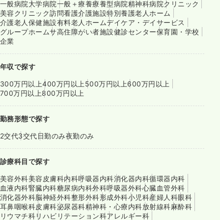
一般病院
大学病院
一般＋療養
療養型病院
精神科病院
クリニック
美容クリニック
訪問看護
介護施設
特別養護老人ホーム
介護老人保健施設
有料老人ホーム
デイケア・デイサービス
グループホーム
サ高住
障がい者施設
健診センター
保育園・学校
企業
年収で探す
300万円以上
400万円以上
500万円以上
600万円以上
700万円以上
800万円以上
勤務形態で探す
2交代
3交代
日勤のみ
夜勤のみ
診療科目で探す
美容外科
美容皮膚科
内科
呼吸器内科
消化器内科
循環器内科
血液内科
腎臓内科
糖尿病内科
外科
呼吸器外科
心臓血管外科
消化器外科
脳神経外科
整形外科
形成外科
小児科
産婦人科
眼科
耳鼻咽喉科
皮膚科
泌尿器科
精神科・心療内科
放射線科
麻酔科
リウマチ科
リハビリテーション科
アレルギー科