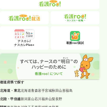
ナスカレ/
看護roo!国試
ナスカレPlus+
都道府県で探す
北海道・東北
北海道
青森
岩手
宮城
秋田
山形
福島
北陸・甲信越
新潟
富山
石川
福井
山梨
長野