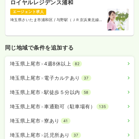
ロイヤルレジデンス浦和
エージェント求人
埼玉県さいたま市浦和区
/ 与野駅（ＪＲ京浜東北線）
救急外来
一般病院
正・准看護師
徒歩9分
一時募集休止
2交代（常勤）
同じ地域で条件を追加する
29.2
給与
万円
/月
賞与4ヶ月
※経験4年の例
時間
8:30～17:30
埼玉県上尾市
×
4週8休以上
82
年間休日120日
月給29万円以上可
埼玉県上尾市
×
電子カルテあり
37
気になる
詳細を見る
埼玉県上尾市
×
駅徒歩５分以内
58
埼玉県上尾市
×
車通勤可（駐車場有）
135
埼玉県上尾市
×
寮あり
41
埼玉県上尾市
×
託児所あり
37