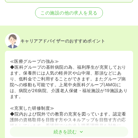
この施設の他の求人を見る
キャリアアドバイザーのおすすめポイント
≪医療グループの強み≫
◆医科グループの基幹病院の為、福利厚生が充実しており
ます。保養所には人気の軽井沢や山中湖、那須などにあ
り、低料金でご利用することができます。またグループ病
院への移動も可能です。上尾中央医科グループ(AMG)に
は、病院が26病院、介護老人保健・福祉施設が19施設あり
ます。
≪充実した研修制度≫
◆院内および院外での教育の充実を図っています。認定看
護師の資格取得を目指す方やスキルアップを目指す方の応
援をしています。看護部では中途入職看護職員を対象に、
年に2回(4月・10月)研修を行っております。
続きを読む
◆認定看護師22名在籍！！がん化学療法/乳がん看護/感染