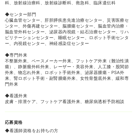
科、放射線治療科、放射線診断科、救急科、臨床遺伝科
◆センター部門
心臓血管センター、肝胆膵疾患先進治療センター、災害医療セ
ンター、外傷再建センター、脳腫瘍センター、脳血管内治療・
脳血管外科センター、泌尿器内視鏡・結石治療センター、リハ
ビリテーションセンター、睡眠センター、ロボット手術センタ
ー、内視鏡センター、神経感染症センター
◆専門外来
不整脈外来、ペースメーカー外来、フットケア外来（難治性潰
瘍）、静脈瘤外科外来、レーザー・美容外来、人工膝・股関節
外来、物忘れ外来、ロボット手術外来、泌尿器腫瘍・PSA外
来、腎ロボット手術・副腎腫瘍外来、女性骨盤底外来、緩和専
門外来
◆看護外来
皮膚・排泄ケア、フットケア看護外来、糖尿病透析予防相談
応募資格
◆看護師資格をお持ちの方