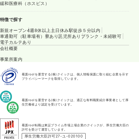
緩和医療科（ホスピス）
特徴で探す
新規オープン
4週8休以上
土日休み
駅徒歩５分以内
車通勤可（駐車場有）
寮あり
託児所あり
ブランク・未経験可
電子カルテあり
会社概要
事業所案内
看護roo!を運営する(株)クイックは、個人情報保護に取り組む企業を示す
プライバシーマークを取得しています。
看護roo!を運営する(株)クイックは、適正な有料職業紹介事業者として厚
生労働省より認定を受けています。
看護roo!転職は東証プライム市場上場企業のクイックが、厚生労働大臣の
許可を受けて運営しています。
厚生労働大臣許可27-ユ-020100