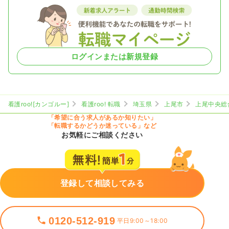
ログインまたは新規登録
看護roo![カンゴルー]
看護roo! 転職
埼玉県
上尾市
上尾中央総
「希望に合う求人があるか知りたい」
「転職するかどうか迷っている」など
お気軽にご相談ください
登録して相談してみる
0120-512-919
平日9:00～18:00