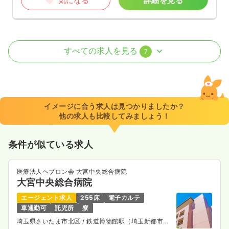
気になる
詳細を見る
内視鏡
一般病院
正看護師
すべての求人を見る
7
日勤のみ（常勤）
24.9
給与
万円
/月
賞与3.8ヶ月
※経験4年の例
イメージに合う求人は見つかりましたか？
時間
8:30～17:30
他の求人も比較してみましょう！
日祝休み
年間休日120日
オンコールあり
月給25万円以上可
条件が似ている求人
気になる
詳細を見る
医療法人ヘブロン会 大宮中央総合病院
大宮中央総合病院
エージェント求人
255床
電子カルテ
透析
一般病院
正看護師
車通勤可
託児所
寮
埼玉県さいたま市北区
/ 鉄道博物館駅（埼玉新都市交
日勤のみ（常勤）