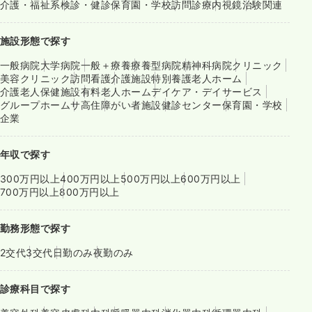
介護・福祉系
検診・健診
保育園・学校
訪問診療
内視鏡
治験関連
施設形態で探す
一般病院
大学病院
一般＋療養
療養型病院
精神科病院
クリニック
美容クリニック
訪問看護
介護施設
特別養護老人ホーム
介護老人保健施設
有料老人ホーム
デイケア・デイサービス
グループホーム
サ高住
障がい者施設
健診センター
保育園・学校
企業
年収で探す
300万円以上
400万円以上
500万円以上
600万円以上
700万円以上
800万円以上
勤務形態で探す
2交代
3交代
日勤のみ
夜勤のみ
診療科目で探す