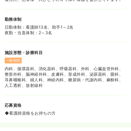
ベートにメリハリをつけることができます♪
≪熱意のある看護部長さんです♪≫
勤務体制
◆男性の看護部長さんです。今まで急性期の病棟でしっか
日勤体制：看護師13名、助手1～2名
りと経験を積まれていらっしゃるので、悩みや相談など親
夜勤・当直体制：2～3名
身になって聞いてくださいますし、安心して勤務すること
が可能です♪
施設形態・診療科目
一般病院
内科、循環器科、消化器科、呼吸器科、外科、心臓血管外科、
整形外科、脳神経外科、皮膚科、形成外科、泌尿器科、眼科、
耳鼻咽喉科、婦人科、神経内科、糖尿病・代謝内科、麻酔科、
人工透析、放射線科
応募資格
◆看護師資格をお持ちの方