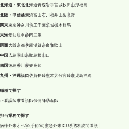
北海道・東北
北海道
青森
岩手
宮城
秋田
山形
福島
北陸・甲信越
新潟
富山
石川
福井
山梨
長野
関東
東京
神奈川
埼玉
千葉
茨城
栃木
群馬
東海
愛知
岐阜
静岡
三重
関西
大阪
京都
兵庫
滋賀
奈良
和歌山
中国
広島
岡山
鳥取
島根
山口
四国
徳島
香川
愛媛
高知
九州・沖縄
福岡
佐賀
長崎
熊本
大分
宮崎
鹿児島
沖縄
職種で探す
正看護師
准看護師
保健師
助産師
担当業務で探す
病棟
外来
オペ室(手術室)
救急外来
ICU系
透析
訪問看護