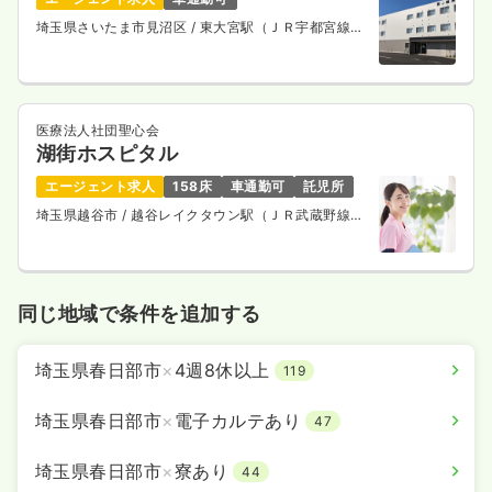
4週8休以上
ブランク可
月給30万円以上可
埼玉県さいたま市見沼区
/ 東大宮駅（ＪＲ宇都宮線・
ＪＲ上野東京ライン） 徒歩4分
気になる
詳細を見る
医療法人社団聖心会
湖街ホスピタル
その他
一般病院
正看護師
エージェント求人
158床
車通勤可
託児所
埼玉県越谷市
/ 越谷レイクタウン駅（ＪＲ武蔵野線）
一時募集休止
日勤のみ（常勤）
徒歩3分
23.6
給与
万円
/月
賞与3.7ヶ月
※経験5年の例
時間
8:30～17:30
同じ地域で条件を追加する
日祝休み
4週8休以上
オンコールあり
月給25万円以上可
埼玉県春日部市
×
4週8休以上
119
気になる
詳細を見る
埼玉県春日部市
×
電子カルテあり
47
埼玉県春日部市
×
寮あり
44