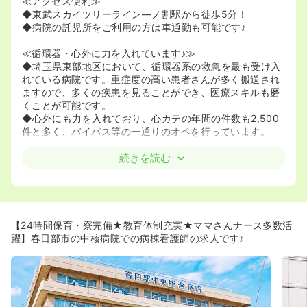
≪アクセス便利≫
◆東武スカイツリーライン―ノ割駅から徒歩5分！
◆病院の託児所をご利用の方は車通勤も可能です♪
≪循環器・心外に力を入れています♪≫
◆埼玉県東部地区において、循環器系の救急を最も受け入
れている病院です。重症度の高い患者さんが多く搬送され
ますので、多くの疾患を見ることができ、医療スキルも磨
くことが可能です。
◆心外にも力を入れており、心カテの年間の件数も2,500
件と多く、バイパス等の一通りのオペを行っています。
≪教育体制充実★≫
続きを読む
◆クリニカルラダー、プリセプター制度等、教育体制がし
っかり整っている病院です☆看護学生の育成に力を入れて
いるので、経験が浅い方でも安心して働ける環境です☆医
療設備も整っていますので、これからスキルをつまれたい
方にはオススメの病院です♪
【24時間保育・寮完備★教育体制充実★ママさんナース多数活
◆認定看護師の育成にも力を入れております！認定看護師
躍】春日部市の中核病院での病棟看護師の求人です♪
支援中の給料も病院で保証してくれるので、集中して資格
を取得することができます。
◆病棟未経験の方大歓迎です！老健、クリニックのみの経
験の方や科目未経験の方も多数入職されています♪入職後は
しっかりと先輩看護師さんがフォローしてくれるので安心