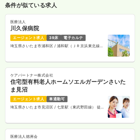
条件が似ている求人
気になる
詳細を見る
医療法人
川久保病院
エージェント求人
39床
電子カルテ
救急外来
一般病院
正看護師
埼玉県さいたま市浦和区
/ 浦和駅（ＪＲ京浜東北線）
徒歩5分
2交代（常勤）
32.1
給与
万円〜
/月
賞与3.7ヶ月
※経験5年の例
ケアパートナー株式会社
時間
8:30～17:30
（休憩60分）
住宅型有料老人ホームソエルガーデンさいた
4週8休以上
担当業務未経験可
ブランク可
新卒可
ま見沼
第二新卒可
月給33万円以上可
エージェント求人
車通勤可
気になる
詳細を見る
埼玉県さいたま市見沼区
/ 七里駅（東武野田線） 徒歩
17分
ICU系
一般病院
正看護師
医療法人徳洲会