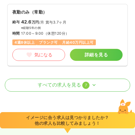
夜勤のみ（常勤）
42.6
給与
万円
/月
賞与3.7ヶ月
※経験5年の例
時間
17:00～9:00
（休憩120分）
4週8休以上
ブランク可
月給40万円以上可
気になる
詳細を見る
オペ室(手術室)
一般病院
正・准看護師
すべての求人を見る
7
日勤のみ（常勤）
28.4
給与
万円
/月
賞与3.7ヶ月
※経験5年の例
イメージに合う求人は見つかりましたか？
時間
8:30～17:30
（休憩60分）
他の求人も比較してみましょう！
4週8休以上
オンコールあり
ブランク可
月給28万円以上可