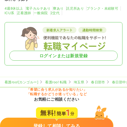
4週8休以上
電子カルテあり
寮あり
託児所あり
ブランク・未経験可
ICU系
正看護師
一般病院
2交代
ログインまたは新規登録
看護roo![カンゴルー]
看護roo! 転職
埼玉県
春日部市
春日部中
「希望に合う求人があるか知りたい」
「転職するかどうか迷っている」など
お気軽にご相談ください
登録して相談してみる