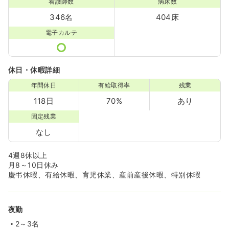
看護師数
病床数
346名
404床
電子カルテ
休日・休暇詳細
年間休日
有給取得率
残業
118日
70%
あり
固定残業
なし
4週8休以上
月8～10日休み
慶弔休暇、有給休暇、育児休業、産前産後休暇、特別休暇
夜勤
2～3名