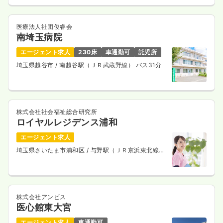
気になる
詳細を見る
医療法人社団俊睿会
南埼玉病院
一時募集休止
日勤のみ（パート）
エージェント求人
230床
車通勤可
託児所
1,500
給与
時給
円
埼玉県越谷市
/ 南越谷駅（ＪＲ武蔵野線） バス31分
時間
9:00～18:00
ブランク可
時給1,500円以上可
気になる
詳細を見る
株式会社社会福祉総合研究所
ロイヤルレジデンス浦和
エージェント求人
埼玉県さいたま市浦和区
/ 与野駅（ＪＲ京浜東北線）
透析
一般病院
正・准看護師
徒歩9分
一時募集休止
日勤のみ（常勤）
26.7
株式会社アンビス
給与
万円
/月
賞与3.7ヶ月
医心館東大宮
※経験5年の例
時間
8:30～17:30
（休憩60分）
エージェント求人
車通勤可