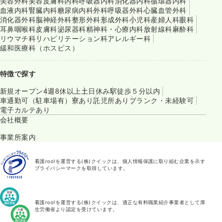
美容外科
美容皮膚科
内科
呼吸器内科
消化器内科
循環器内科
血液内科
腎臓内科
糖尿病内科
外科
呼吸器外科
心臓血管外科
消化器外科
脳神経外科
整形外科
形成外科
小児科
産婦人科
眼科
耳鼻咽喉科
皮膚科
泌尿器科
精神科・心療内科
放射線科
麻酔科
リウマチ科
リハビリテーション科
アレルギー科
緩和医療科（ホスピス）
特徴で探す
新規オープン
4週8休以上
土日休み
駅徒歩５分以内
車通勤可（駐車場有）
寮あり
託児所あり
ブランク・未経験可
電子カルテあり
会社概要
事業所案内
看護roo!を運営する(株)クイックは、個人情報保護に取り組む企業を示す
プライバシーマークを取得しています。
看護roo!を運営する(株)クイックは、適正な有料職業紹介事業者として厚
生労働省より認定を受けています。