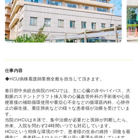
です♪
◆ブランクがある方にもオススメな病院です♪月に1～2回
ブランクがある方に対して研修を開いてくれるので業務で
不安なことや今更聞けないこともしっかり学ぶことができ
ます♪
≪福利厚生が充実!!≫
◆板橋中央医科グループ病院ということもあり、福利厚生
が大変充実しています♪24時間対応の保育施設や進学支援
制度、ワンルームマンションの借上げ寮などがその代表で
す☆
仕事内容
≪ママさんナース大歓迎★≫
◆HCU病棟看護師業務全般を担当して頂きます。
◆働いている看護師さんの7割がママさんナースです♪育休
産休取得もしやすい環境で、戻ってくる看護師さんが多い
春日部中央総合病院のHCUでは、主に心臓の弁やバイパス、大
のも特徴です♪戻ってきてからも働き方を帰ることができた
動脈のステントグラフト挿入等の心臓血管外科の手術後や心筋
りとママさんナースのことを考えてくれる病院です♪
梗塞後の補助循環使用や重症心不全などの循環器内科、心肺停
◆外部委託の24時間託児所があるため安心して働くことが
止の蘇生後、重症肺炎などの様々な患者様が治療を受けていま
出来ます！保育師さんもお子様の人数に応じて増やしてく
す。
れるのでしっかりと見てくれます。
当院のHCUは８床で、集中治療が必要だと医師が判断したら、
◆託児所は同じ敷地内にあるため何かあった時でもすぐに
外来、入院を問わず24時間いつでも対応しています。
迎えに行くことが可能です♪幼稚園の送迎もしているので安
HCUという特殊な環境の中で、患者様の生命の維持・回復を最
心して預けることができます。
優先に、患者様一人ひとりに寄り添い看護を提供しています。
◆有給消化率も70～80%消化しています！お仕事とプライ