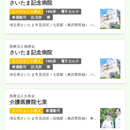
さいたま記念病院
一時募集休止
日勤のみ（常勤）
エージェント求人
199床
電子カルテ
車通勤可
託児所
寮
24.6
給与
万円
/月
賞与3.7ヶ月
埼玉県さいたま市見沼区
/ 七里駅（東武野田線） バス
※経験5年の例
7分
時間
8:30～17:30
4週8休以上
ブランク可
月給26万円以上可
医療法人徳洲会
気になる
詳細を見る
さいたま記念病院
エージェント求人
199床
電子カルテ
車通勤可
託児所
寮
埼玉県さいたま市見沼区
/ 七里駅（東武野田線） バス
外来
一般病院
正・准看護師
7分
一時募集休止
日勤のみ（常勤）
医療法人久幸会
介護医療院七里
29.5
給与
万円
/月
賞与2回
※一例
エージェント求人
車通勤可
時間
8:30～17:30
埼玉県さいたま市見沼区
/ 岩槻駅（東武野田線） 車12
4週8休以上
ブランク可
月給29万円以上可
分