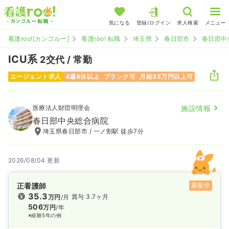
気になる
登録/ログイン
求人検索
メニュー
看護roo![カンゴルー]
看護roo! 転職
埼玉県
春日部市
春日部中
ICU系
2交代 / 常勤
エージェント求人
4週8休以上
ブランク可
月給35万円以上可
医療法人財団明理会
施設情報
春日部中央総合病院
埼玉県春日部市 / 一ノ割駅 徒歩7分
2026/08/04 更新
正看護師
募集中
35.3
賞与 3.7ヶ月
万円
/月
506
万円
/年
※経験5年の例