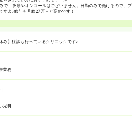
みで、夜勤やオンコールはございません。日勤のみで働けるので、プ
ですよ♪給与も月給27万～と高めです！
休み】往診も行っているクリニックです♪
来業務
目
小児科