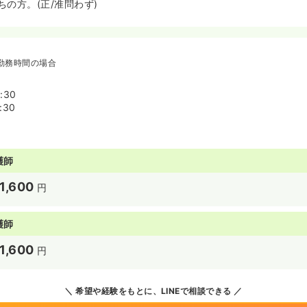
の方。(正/准問わず)
勤務時間の場合
:30
:30
護師
1,600
円
護師
1,600
円
希望や経験をもとに、LINEで相談できる