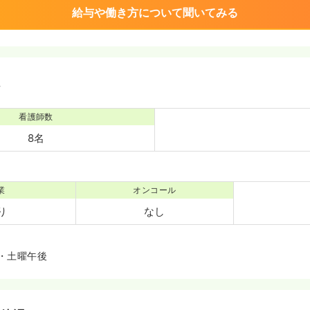
給与や働き方について聞いてみる
境
看護師数
8名
業
オンコール
り
なし
・土曜午後