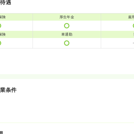
・待遇
保険
厚生年金
雇
保険
車通勤
就業条件
囲