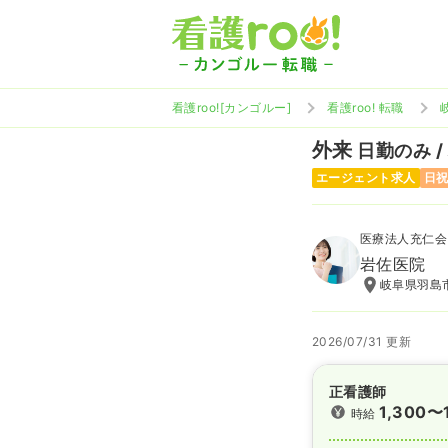
看護roo![カンゴルー]
看護roo! 転職
外来
日勤のみ /
エージェント求人
日
医療法人充仁会
岩佐医院
岐阜県羽島市
2026/07/31 更新
正看護師
1,300〜
時給