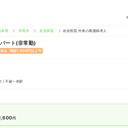
岐阜県
羽島市
岩佐医院
岩佐医院 外来の看護師求人
 パート(非常勤)
祝休み
時給1,600円以上可
 / 不破一色駅
1,600
円