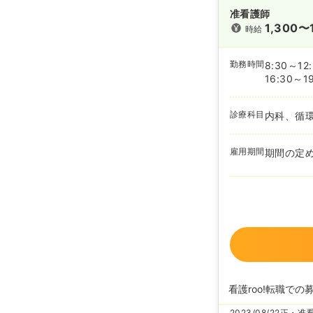
准看護師
1,300〜
時給
勤務時間
8:30～12
16:30～1
診療科目
内科、循
雇用期間
期間の定
看護roo!転職での
2023/08/22
正・准