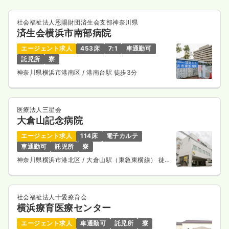
気になる
詳細を見る
社会福祉法人恩賜財団済生会支部神奈川県
済生会横浜市南部病院
一時募集休止
日勤のみ（パート）
エージェント求人
453床
7:1
車通勤可
託児所
寮
1,692
給与
時給
円〜
神奈川県横浜市港南区
/ 港南台駅 徒歩3分
時間
9:00～13:00
ブランク可
時給1,600円以上可
医療法人三星会
気になる
詳細を見る
大倉山記念病院
エージェント求人
114床
電子カルテ
車通勤可
託児所
寮
神奈川県横浜市港北区
/ 大倉山駅（東急東横線） 徒歩
7分
社会福祉法人十愛療育会
横浜療育医療センター
エージェント求人
車通勤可
託児所
寮