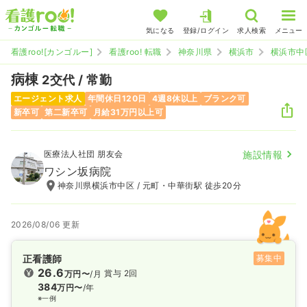
気になる
登録/ログイン
求人検索
メニュー
看護roo![カンゴルー]
看護roo! 転職
神奈川県
横浜市
横浜市中
病棟
2交代 / 常勤
エージェント求人
年間休日120日
4週8休以上
ブランク可
新卒可
第二新卒可
月給31万円以上可
医療法人社団 朋友会
施設情報
ワシン坂病院
神奈川県横浜市中区 / 元町・中華街駅 徒歩20分
2026/08/06 更新
正看護師
募集中
26.6
賞与 2回
万円〜
/月
384
万円〜
/年
※一例