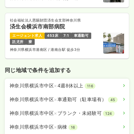
社会福祉法人恩賜財団済生会支部神奈川県
済生会横浜市南部病院
エージェント求人
453床
7:1
車通勤可
託児所
寮
神奈川県横浜市港南区
/ 港南台駅 徒歩3分
同じ地域で条件を追加する
神奈川県横浜市中区
×
4週8休以上
116
神奈川県横浜市中区
×
車通勤可（駐車場有）
45
神奈川県横浜市中区
×
ブランク・未経験可
124
神奈川県横浜市中区
×
病棟
16