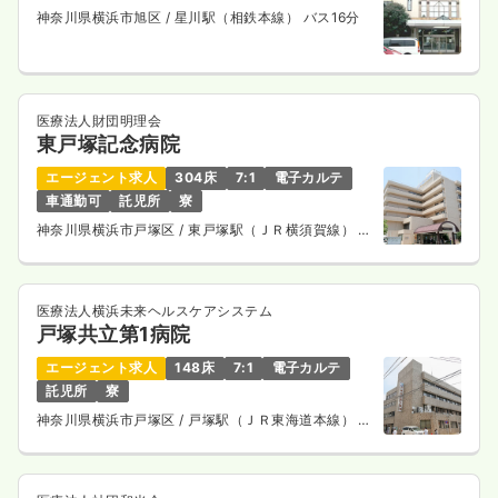
神奈川県横浜市旭区
/ 星川駅（相鉄本線） バス16分
医療法人財団明理会
東戸塚記念病院
エージェント求人
304床
7:1
電子カルテ
車通勤可
託児所
寮
神奈川県横浜市戸塚区
/ 東戸塚駅（ＪＲ横須賀線） 徒
歩4分
医療法人横浜未来ヘルスケアシステム
戸塚共立第1病院
エージェント求人
148床
7:1
電子カルテ
託児所
寮
神奈川県横浜市戸塚区
/ 戸塚駅（ＪＲ東海道本線） 徒
歩6分