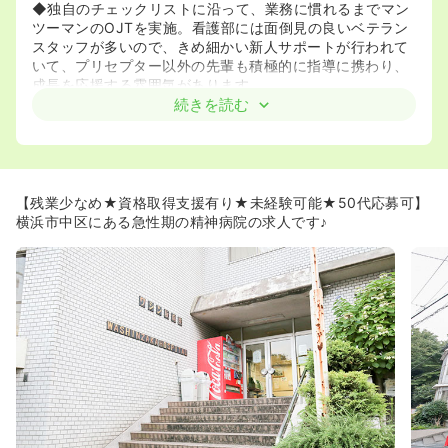
◆独自のチェックリストに沿って、業務に慣れるまでマン
ツーマンのOJTを実施。看護部には面倒見の良いベテラン
スタッフが多いので、きめ細かい新人サポートが行われて
いて、プリセプター以外の先輩も積極的に指導に携わり、
成長を応援する雰囲気があります。
◆集合教育の充実に向けて、教育委員会と院内研修企画委
続きを読む
員会を設置し、さまざまなテーマの研修を定期的に開催。
現在は新型コロナの影響で外部研修に参加しにくい状況が
続いていますが、eラーニングを活用して
最新の知識・技術を学べる機会を設け、キャリアアップを
推進しています。
【残業少なめ★資格取得支援有り★未経験可能★50代応募可】
◆働きながら看護師を目指す方への奨学金制度も設け、看
横浜市中区にある急性期の精神病院の求人です♪
護助手・准看護師の入職も大歓迎。管理職の中には、看護
助手から看護師の資格を取得し、課長や主任に昇格したス
タッフも活躍していて、仕事と学業を無理なく両立できる
ようにバックアップしています。
≪歴史ある地域に愛された病院です♪≫
◆1957年に開設されて以降、時代とともに変化しながらも
地域に根ざした病院として地域の皆様に愛されてきまし
た。
◆港の見える丘公園に隣接する閑静な住宅地に立地してお
り穏やかな町並みが並びます。
◆この辺りからは横浜ベイブリッジを中心とした夜景がと