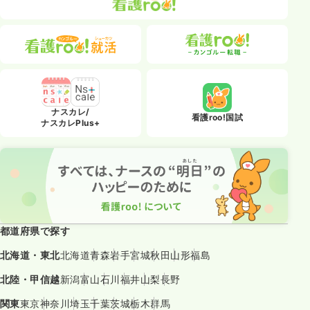
ナスカレ/
看護roo!国試
ナスカレPlus+
都道府県で探す
北海道・東北
北海道
青森
岩手
宮城
秋田
山形
福島
北陸・甲信越
新潟
富山
石川
福井
山梨
長野
関東
東京
神奈川
埼玉
千葉
茨城
栃木
群馬