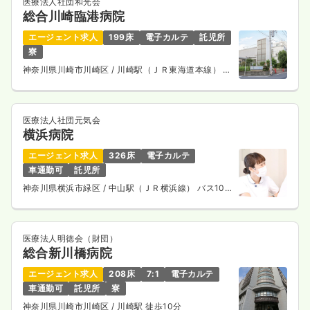
医療法人社団和光会
総合川崎臨港病院
エージェント求人
199床
電子カルテ
託児所
寮
神奈川県川崎市川崎区
/ 川崎駅（ＪＲ東海道本線） バ
ス10分
医療法人社団元気会
横浜病院
エージェント求人
326床
電子カルテ
車通勤可
託児所
神奈川県横浜市緑区
/ 中山駅（ＪＲ横浜線） バス10
分
医療法人明徳会（財団）
総合新川橋病院
エージェント求人
208床
7:1
電子カルテ
車通勤可
託児所
寮
神奈川県川崎市川崎区
/ 川崎駅 徒歩10分