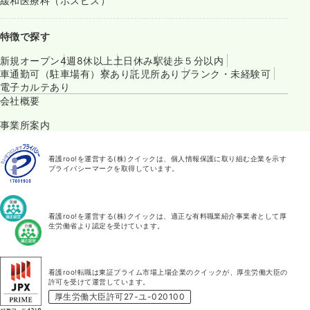
緩和医療科（ホスピス）
特徴で探す
新規オープン
4週8休以上
土日休み
駅徒歩５分以内
車通勤可（駐車場有）
寮あり
託児所あり
ブランク・未経験可
電子カルテあり
会社概要
事業所案内
看護roo!を運営する(株)クイックは、個人情報保護に取り組む企業を示す
プライバシーマークを取得しています。
看護roo!を運営する(株)クイックは、適正な有料職業紹介事業者として厚
生労働省より認定を受けています。
看護roo!転職は東証プライム市場上場企業のクイックが、厚生労働大臣の
許可を受けて運営しています。
厚生労働大臣許可27-ユ-020100