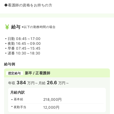
です。ライフステージの変化に合わせながら長く勤務でき
◆看護師の資格をお持ちの方
る環境です。
◆有給消化率も80%と、お休みが取りやすい環境です。
≪男性の看護部長さんです≫
◆看護部長が男性の為、男性の方でもすぐに馴染むことが
給与
※以下の勤務時間の場合
できます。
日勤
08:45～17:00
夜勤
16:45～09:00
早番
07:45～15:45
遅番
10:30～18:30
給与例
新卒 / 正看護師
想定給与
384
26.6
年収
万円～
月給
万円～
月給内訳
基本給
218,000円
夜勤手当
12,000円