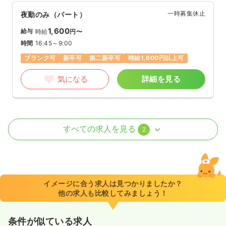
一時募集休止
夜勤のみ（パート）
1,600
給与
時給
円〜
時間
16:45～9:00
ブランク可
新卒可
第二新卒可
時給1,600円以上可
気になる
詳細を見る
外来
精神科病院
正・准看護師
すべての求人を見る
2
一時募集休止
日勤のみ（常勤）
29.5
給与
万円〜
/月
賞与2回
※一例
イメージに合う求人は見つかりましたか？
時間
9:00～17:00
他の求人も比較してみましょう！
年間休日120日
4週8休以上
ブランク可
月給29万円以上可
条件が似ている求人