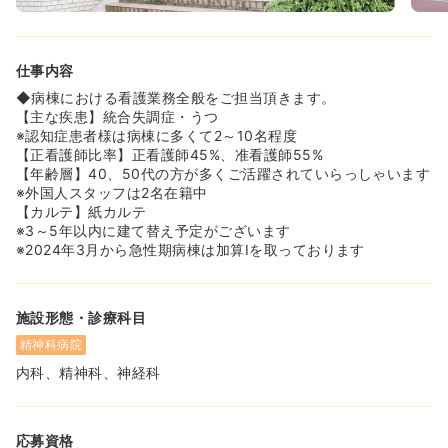
ても綺麗に見えます。天候の良い日は東京タワー方面も見
渡すことができます。
仕事内容
≪働きやすさ改善に取り組んでおります≫
◆看護職員の負担軽減及び処遇改善のため様々な取り組み
◆病棟における看護業務全般をご担当頂きます。
が行われております！
【主な疾患】統合失調症・うつ
◆業務量の調整、看護職員と他職種との業務分担、看護補
※認知症患者様は病棟に多くて2～10名程度
助者の配置、多様な勤務形態の導入、夜勤負担の軽減、妊
【正看護師比率】正看護師45%、准看護師55%
娠・子育て中、介護中の看護職員に対する配慮など様々で
【年齢層】40、50代の方が多くご活躍されていらっしゃいます
す！
※外国人スタッフは2名在籍中
【カルテ】紙カルテ
《非常勤希望の方にもおすすめです！》
※3～5年以内に建て替え予定がございます
◆ワシン坂病院の非常勤勤務は土日祝日の固定休みが相談
※2024年3月から急性期病棟は加算Ⅰを取っております
可能です！また、勤務時間も8時45分～16時45分までと短
めの時間となっており、保育園の送迎等との両立がしやす
いです！
施設形態・診療科目
◆勤務時間の短めの相談は難しいですが、勤務日数につい
ては週2日だけというご相談が可能です。初めは少ない日
精神科病院
数から勤務してみて、徐々に日数を増やしていくという働
内科、精神科、神経科
き方のご相談ができます！
≪家庭との両立も可能≫
◆残業はほとんど無く、ご家庭をお持ちの方も多くお勤め
応募資格