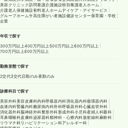
美容クリニック
訪問看護
介護施設
特別養護老人ホーム
介護老人保健施設
有料老人ホーム
デイケア・デイサービス
グループホーム
サ高住
障がい者施設
健診センター
保育園・学校
企業
年収で探す
300万円以上
400万円以上
500万円以上
600万円以上
700万円以上
800万円以上
勤務形態で探す
2交代
3交代
日勤のみ
夜勤のみ
診療科目で探す
美容外科
美容皮膚科
内科
呼吸器内科
消化器内科
循環器内科
血液内科
腎臓内科
糖尿病内科
外科
呼吸器外科
心臓血管外科
消化器外科
脳神経外科
整形外科
形成外科
小児科
産婦人科
眼科
耳鼻咽喉科
皮膚科
泌尿器科
精神科・心療内科
放射線科
麻酔科
リウマチ科
リハビリテーション科
アレルギー科