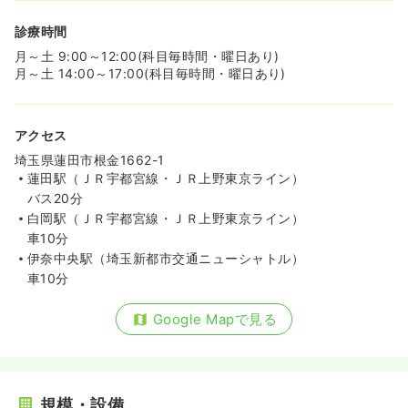
オンコールあり
ブランク可
新卒可
第二新卒可
診療時間
時給1,800円以上可
月～土 9:00～12:00(科目毎時間・曜日あり)
月～土 14:00～17:00(科目毎時間・曜日あり)
気になる
詳細を見る
アクセス
透析
一般＋療養
正・准看護師
埼玉県蓮田市根金1662-1
蓮田駅（ＪＲ宇都宮線・ＪＲ上野東京ライン）
一時募集休止
日勤のみ（常勤）
バス20分
25.6
給与
万円〜
/月
賞与2回
白岡駅（ＪＲ宇都宮線・ＪＲ上野東京ライン）
※経験6年の例
車10分
時間
8:45～17:45
伊奈中央駅（埼玉新都市交通ニューシャトル）
4週8休以上
ブランク可
月給27万円以上可
車10分
気になる
詳細を見る
Google Mapで見る
その他
一般＋療養
正・准看護師
規模・設備