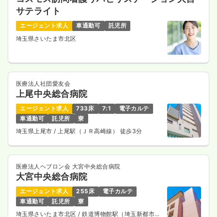
サテライト
エージェント求人
車通勤可
託児所
埼玉県さいたま市北区
医療法人社団愛友会
上尾中央総合病院
エージェント求人
733床
7:1
電子カルテ
車通勤可
託児所
寮
埼玉県上尾市
/ 上尾駅（ＪＲ高崎線） 徒歩3分
医療法人ヘブロン会 大宮中央総合病院
大宮中央総合病院
エージェント求人
255床
電子カルテ
車通勤可
託児所
寮
埼玉県さいたま市北区
/ 鉄道博物館駅（埼玉新都市交