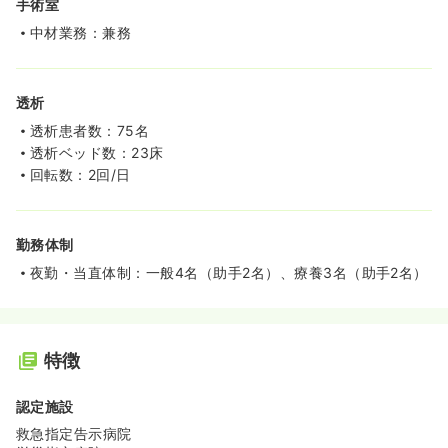
手術室
中材業務：兼務
透析
透析患者数：75名
透析ベッド数：23床
回転数：2回/日
勤務体制
夜勤・当直体制：一般4名（助手2名）、療養3名（助手2名）
特徴
認定施設
救急指定告示病院