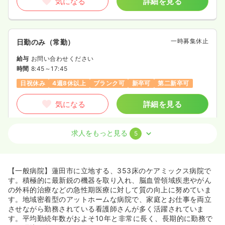
気になる
詳細を見る
一時募集休止
日勤のみ（常勤）
給与
お問い合わせください
時間
8:45～17:45
日祝休み
4週8休以上
ブランク可
新卒可
第二新卒可
気になる
詳細を見る
求人をもっと見る
5
検診・健診
一般＋療養
正看護師
日勤のみ（常勤）
【一般病院】蓮田市に立地する、353床のケアミックス病院で
22.9〜37.1
給与
万円
/月
賞与3.7ヶ月
す。積極的に最新鋭の機器を取り入れ、脳血管領域疾患やがん
※一例
の外科的治療などの急性期医療に対して質の向上に努めていま
時間
8:45～17:45
（休憩60分）
す。地域密着型のアットホームな病院で、家庭とお仕事を両立
させながら勤務されている看護師さんが多く活躍されていま
4週8休以上
ブランク可
新卒可
第二新卒可
す。平均勤続年数がおよそ10年と非常に長く、長期的に勤務で
月給37万円以上可