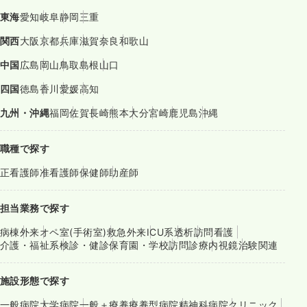
東海
愛知
岐阜
静岡
三重
関西
大阪
京都
兵庫
滋賀
奈良
和歌山
中国
広島
岡山
鳥取
島根
山口
四国
徳島
香川
愛媛
高知
九州・沖縄
福岡
佐賀
長崎
熊本
大分
宮崎
鹿児島
沖縄
職種で探す
正看護師
准看護師
保健師
助産師
担当業務で探す
病棟
外来
オペ室(手術室)
救急外来
ICU系
透析
訪問看護
介護・福祉系
検診・健診
保育園・学校
訪問診療
内視鏡
治験関連
施設形態で探す
一般病院
大学病院
一般＋療養
療養型病院
精神科病院
クリニック