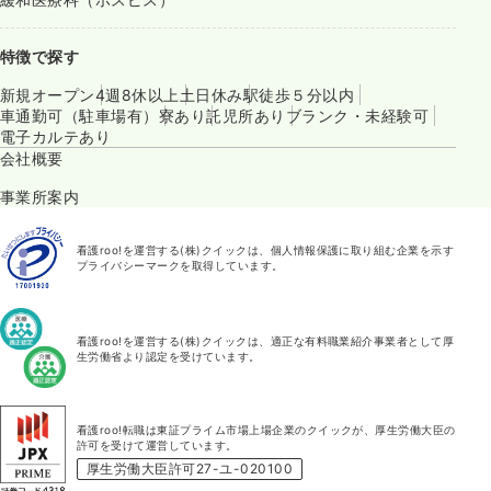
特徴で探す
新規オープン
4週8休以上
土日休み
駅徒歩５分以内
車通勤可（駐車場有）
寮あり
託児所あり
ブランク・未経験可
電子カルテあり
会社概要
事業所案内
看護roo!を運営する(株)クイックは、個人情報保護に取り組む企業を示す
プライバシーマークを取得しています。
看護roo!を運営する(株)クイックは、適正な有料職業紹介事業者として厚
生労働省より認定を受けています。
看護roo!転職は東証プライム市場上場企業のクイックが、厚生労働大臣の
許可を受けて運営しています。
厚生労働大臣許可27-ユ-020100