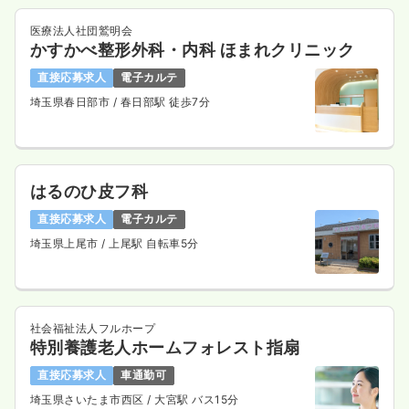
医療法人社団鷲明会
かすかべ整形外科・内科 ほまれクリニック
直接応募求人
電子カルテ
埼玉県春日部市
/ 春日部駅 徒歩7分
はるのひ皮フ科
直接応募求人
電子カルテ
埼玉県上尾市
/ 上尾駅 自転車5分
社会福祉法人フルホープ
特別養護老人ホームフォレスト指扇
直接応募求人
車通勤可
埼玉県さいたま市西区
/ 大宮駅 バス15分