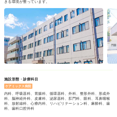
きる環境が整っています。
気になる
詳細を見る
オペ室(手術室)
一般＋療養
正・准看護師
日勤のみ（常勤）
28.6
給与
万円
/月
賞与3.7ヶ月
※経験4年の例
時間
8:45～17:45
4週8休以上
オンコールあり
ブランク可
新卒可
第二新卒可
月給28万円以上可
施設形態・診療科目
気になる
詳細を見る
ケアミックス病院
内科、呼吸器科、胃腸科、循環器科、外科、整形外科、形成外
科、脳神経外科、皮膚科、泌尿器科、肛門科、眼科、耳鼻咽喉
日勤のみ（パート）
科、放射線科、心療内科、リハビリテーション科、麻酔科、歯
科、歯科口腔外科
1,800
給与
時給
円
時間
8:45～17:45
（休憩60分）