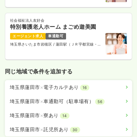
通ニューシャトル） 徒歩5分
社会福祉法人友好会
特別養護老人ホーム まごめ遊美園
エージェント求人
車通勤可
埼玉県さいたま市岩槻区
/ 蓮田駅（ＪＲ宇都宮線・Ｊ
Ｒ上野東京ライン） 徒歩18分
同じ地域で条件を追加する
埼玉県蓮田市
×
電子カルテあり
16
埼玉県蓮田市
×
車通勤可（駐車場有）
56
埼玉県蓮田市
×
寮あり
14
埼玉県蓮田市
×
託児所あり
30