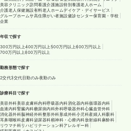
美容クリニック
訪問看護
介護施設
特別養護老人ホーム
介護老人保健施設
有料老人ホーム
デイケア・デイサービス
グループホーム
サ高住
障がい者施設
健診センター
保育園・学校
企業
年収で探す
300万円以上
400万円以上
500万円以上
600万円以上
700万円以上
800万円以上
勤務形態で探す
2交代
3交代
日勤のみ
夜勤のみ
診療科目で探す
美容外科
美容皮膚科
内科
呼吸器内科
消化器内科
循環器内科
血液内科
腎臓内科
糖尿病内科
外科
呼吸器外科
心臓血管外科
消化器外科
脳神経外科
整形外科
形成外科
小児科
産婦人科
眼科
耳鼻咽喉科
皮膚科
泌尿器科
精神科・心療内科
放射線科
麻酔科
リウマチ科
リハビリテーション科
アレルギー科
緩和医療科（ホスピス）