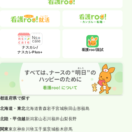
ナスカレ/
看護roo!国試
ナスカレPlus+
都道府県で探す
北海道・東北
北海道
青森
岩手
宮城
秋田
山形
福島
北陸・甲信越
新潟
富山
石川
福井
山梨
長野
関東
東京
神奈川
埼玉
千葉
茨城
栃木
群馬