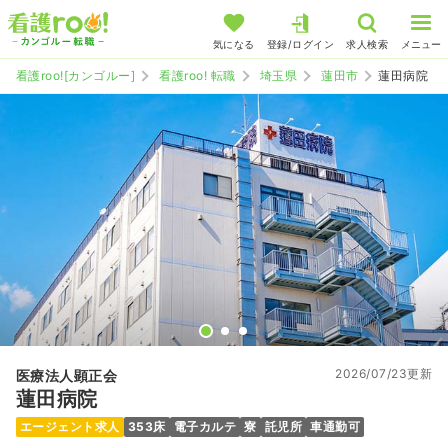
気になる
登録/ログイン
求人検索
メニュー
看護roo![カンゴルー]
看護roo! 転職
埼玉県
蓮田市
蓮田病院
2026/07/23更新
医療法人顕正会
蓮田病院
エージェント求人
353床
電子カルテ
寮
託児所
車通勤可