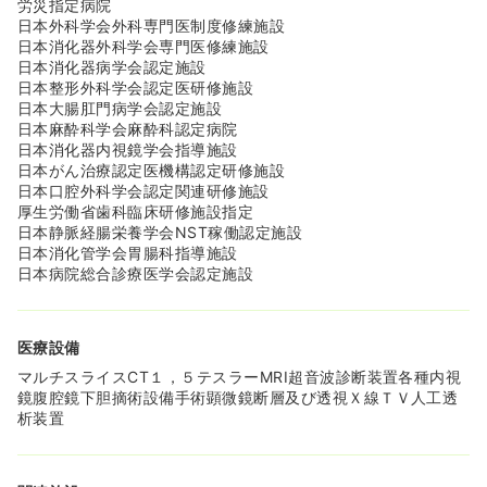
労災指定病院
日本外科学会外科専門医制度修練施設
日本消化器外科学会専門医修練施設
日本消化器病学会認定施設
日本整形外科学会認定医研修施設
日本大腸肛門病学会認定施設
日本麻酔科学会麻酔科認定病院
日本消化器内視鏡学会指導施設
日本がん治療認定医機構認定研修施設
日本口腔外科学会認定関連研修施設
厚生労働省歯科臨床研修施設指定
日本静脈経腸栄養学会NST稼働認定施設
日本消化管学会胃腸科指導施設
日本病院総合診療医学会認定施設
医療設備
マルチスライスCT１，５テスラーMRI超音波診断装置各種内視
鏡腹腔鏡下胆摘術設備手術顕微鏡断層及び透視Ｘ線ＴＶ人工透
析装置