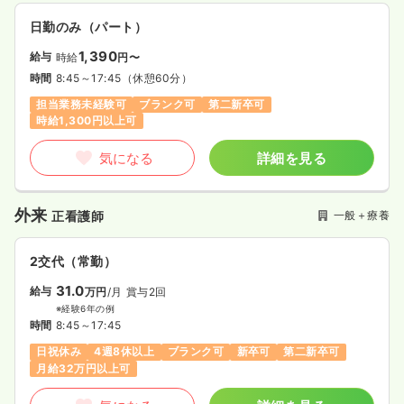
日勤のみ（パート）
1,390
給与
時給
円〜
時間
8:45～17:45
（休憩60分）
担当業務未経験可
ブランク可
第二新卒可
時給1,300円以上可
気になる
詳細を見る
外来
一般＋療養
正看護師
2交代（常勤）
31.0
給与
万円
/月
賞与2回
※経験6年の例
時間
8:45～17:45
日祝休み
4週8休以上
ブランク可
新卒可
第二新卒可
月給32万円以上可