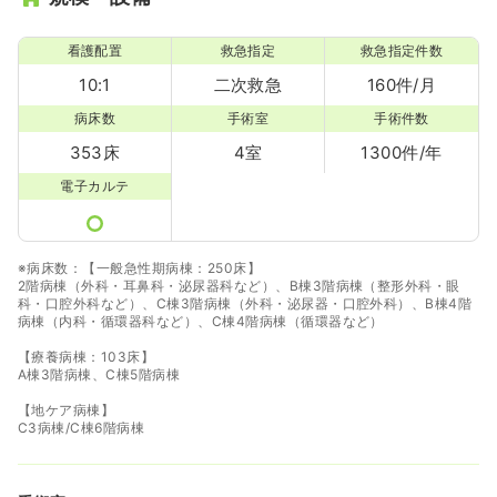
一時募集休止
日勤のみ（常勤）
25.6
給与
万円〜
/月
賞与2回
看護配置
救急指定
救急指定件数
※経験6年の例
10:1
二次救急
160件/月
時間
8:45～17:45
病床数
手術室
手術件数
4週8休以上
担当業務未経験可
ブランク可
新卒可
第二新卒可
月給27万円以上可
353床
4室
1300件/年
電子カルテ
気になる
詳細を見る
※病床数：【一般急性期病棟：250床】
2階病棟（外科・耳鼻科・泌尿器科など）、B棟3階病棟（整形外科・眼
科・口腔外科など）、C棟3階病棟（外科・泌尿器・口腔外科）、B棟4階
病棟（内科・循環器科など）、C棟4階病棟（循環器など）
【療養病棟：103床】
A棟3階病棟、C棟5階病棟
【地ケア病棟】
C3病棟/C棟6階病棟