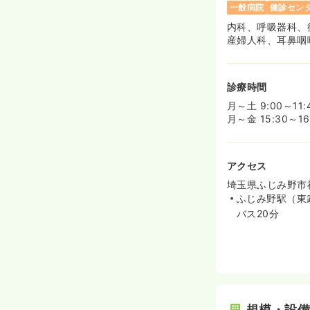
時間
8:45～17:00
一般病院
健診セン
内科、呼吸器科、
月給26万円以上可
産婦人科、耳鼻咽
日勤のみ（パート
診療時間
給与
お問い合わせく
月～土 9:00～11:
時間
8:45～13:00
月～金 15:30～16
オペ室(手術室)
アクセス
日勤のみ（常勤）
埼玉県ふじみ野市福
ふじみ野駅（東
28.8
給与
万円
/月
バス20分
※経験5年の例
時間
8:45～17:00
オンコールあり
透析
正・准看護師
規模・設