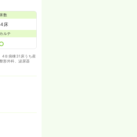
一時募集休止
床数
詳細を見る
84床
カルテ
)、4Ｂ病棟31床うち産
（整形外科、泌尿器