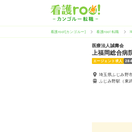
看護roo![カンゴルー]
看護roo! 転職
医療法人誠壽会
上福岡総合病
エージェント求人
28
埼玉県ふじみ野市
ふじみ野駅（東