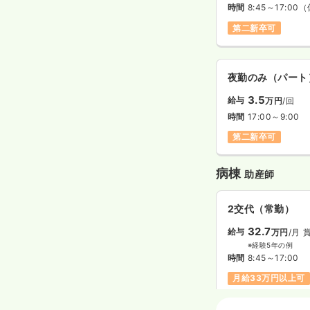
時間
8:45～17:00
（
第二新卒可
夜勤のみ（パート
3.5
給与
万円
/回
時間
17:00～9:00
第二新卒可
病棟
助産師
2交代（常勤）
32.7
給与
万円
/月
※経験5年の例
時間
8:45～17:00
月給33万円以上可