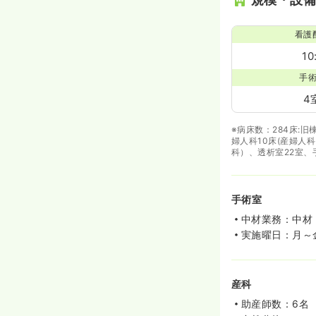
日勤のみ（常勤）
看護
24.9
給与
万円
/月
※経験3年の例
10
時間
8:30～17:30
手
月給26万円以上可
4
※病床数：284床:旧
婦人科10床(産婦人
科）、透析室22室、
手術室
中材業務：中材
実施曜日：月～
産科
助産師数：6名