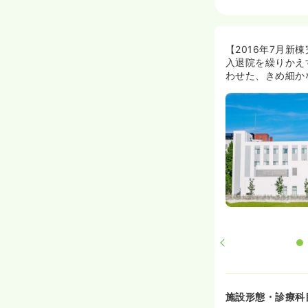
外来
助産師
日勤のみ（常勤）
【2016年7月
26.8
入退院を繰りかえ
給与
万円
/月
わせた、きめ細か
※経験5年の例
時間
8:45～17:00
月給26万円以上可
日勤のみ（パート
給与
お問い合わせく
時間
8:45～13:00
外来
正・准看護師
日勤のみ（常勤）
26.8
給与
万円
/月
施設形態・診療科
※経験5年の例