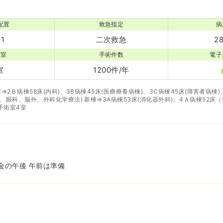
配置
救急指定
病
賞与2回
気になる
:1
二次救急
2
術室
手術件数
電子
室
1200件/年
棟⇒2Ｂ病棟58床(内科)、3B病棟45床(医療療養病棟)、3C病棟45床(障害者病棟
科、眼科、脳外、外科化学療法) 新棟⇒3A病棟53床(消化器外科)、4Ａ病棟52床
手術室4室
金の午後 午前は準備