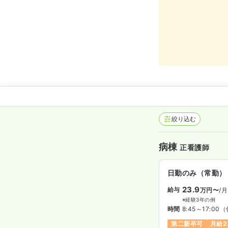
絞り込む
病棟
正看護師
日勤のみ（常勤）
23.9
給与
万円〜
/月
※経験3年の例
時間
8:45～17:00
（
第二新卒可
月給2