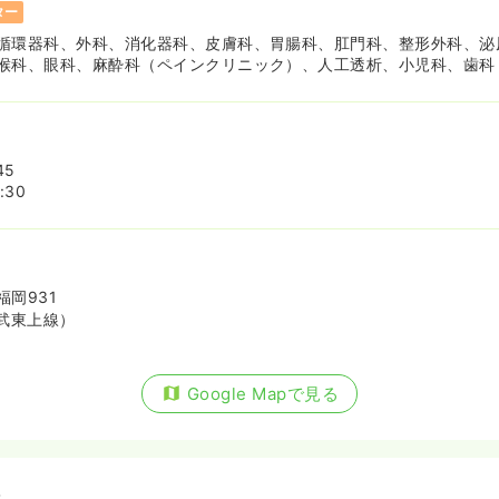
ター
循環器科、外科、消化器科、皮膚科、胃腸科、肛門科、整形外科、泌
喉科、眼科、麻酔科（ペインクリニック）、人工透析、小児科、歯科
）
ださい
気になる
45
:30
正看護師
岡931
武東上線）
賞与4ヶ月
気になる
Google Mapで見る
月給29万円以上可
備