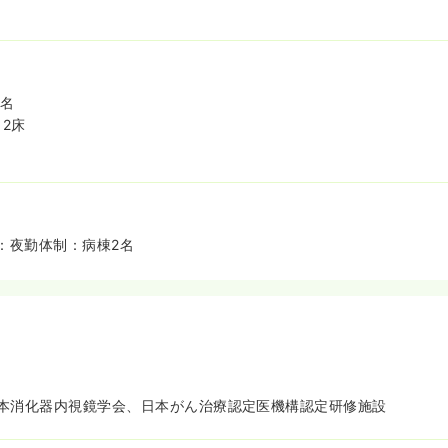
8名
2床
：夜勤体制：病棟2名
本消化器内視鏡学会、日本がん治療認定医機構認定研修施設