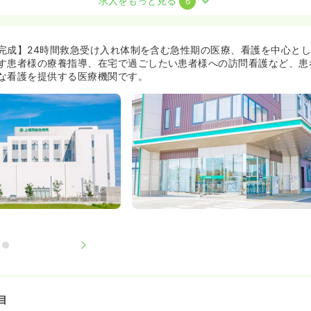
求人をもっと見る
6
新棟完成】24時間救急受け入れ体制を含む急性期の医療、看護を中心と
す患者様の療養指導、在宅で過ごしたい患者様への訪問看護など、患
賞与4ヶ月
気になる
な看護を提供する医療機関です。
）
ださい
気になる
賞与4ヶ月
気になる
目