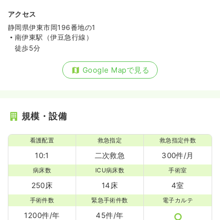
アクセス
一時募集休止
日勤のみ（常勤）
静岡県伊東市岡196番地の1
26.7
給与
万円
/月
賞与2回
南伊東駅（伊豆急行線）
※経験4年の例
徒歩5分
時間
8:30～17:00
オンコールあり
月給30万円以上可
Google Mapで見る
気になる
詳細を見る
規模・設備
看護配置
救急指定
救急指定件数
10:1
二次救急
300件/月
病床数
ICU病床数
手術室
250床
14床
4室
手術件数
緊急手術件数
電子カルテ
1200件/年
45件/年