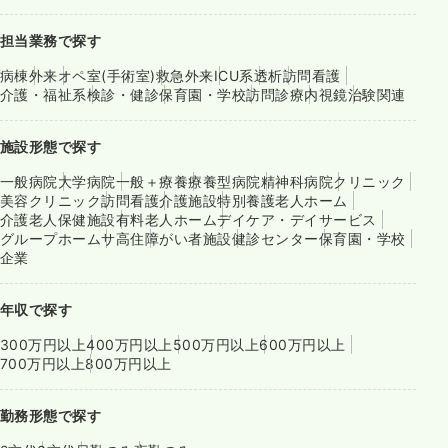
担当業務で探す
病棟
外来
オペ室(手術室)
救急外来
ICU系
透析
訪問看護
介護・福祉系
検診・健診
保育園・学校
訪問診療
内視鏡
治験関連
施設形態で探す
一般病院
大学病院
一般＋療養
療養型病院
精神科病院
クリニック
美容クリニック
訪問看護
介護施設
特別養護老人ホーム
介護老人保健施設
有料老人ホーム
デイケア・デイサービス
グループホーム
サ高住
障がい者施設
健診センター
保育園・学校
企業
年収で探す
300万円以上
400万円以上
500万円以上
600万円以上
700万円以上
800万円以上
勤務形態で探す