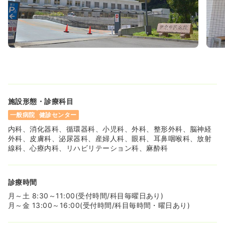
外来
一般病院
正看護師
一時募集休止
2交代（常勤）
29.3
給与
万円〜
/月
賞与4ヶ月
※経験4年の例
時間
8:30～17:00
月給29万円以上可
気になる
詳細を見る
施設形態・診療科目
一般病院
健診センター
内科、消化器科、循環器科、小児科、外科、整形外科、脳神経
外科、皮膚科、泌尿器科、産婦人科、眼科、耳鼻咽喉科、放射
一時募集休止
日勤のみ（パート）
線科、心療内科、リハビリテーション科、麻酔科
給与
お問い合わせください
時間
8:30～17:00
診療時間
気になる
詳細を見る
月～土 8:30～11:00(受付時間/科目毎曜日あり)
月～金 13:00～16:00(受付時間/科目毎時間・曜日あり)
オペ室(手術室)
一般病院
正看護師