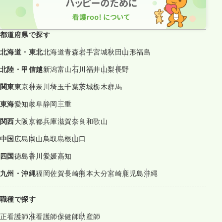
都道府県で探す
北海道・東北
北海道
青森
岩手
宮城
秋田
山形
福島
北陸・甲信越
新潟
富山
石川
福井
山梨
長野
関東
東京
神奈川
埼玉
千葉
茨城
栃木
群馬
東海
愛知
岐阜
静岡
三重
関西
大阪
京都
兵庫
滋賀
奈良
和歌山
中国
広島
岡山
鳥取
島根
山口
四国
徳島
香川
愛媛
高知
九州・沖縄
福岡
佐賀
長崎
熊本
大分
宮崎
鹿児島
沖縄
職種で探す
正看護師
准看護師
保健師
助産師