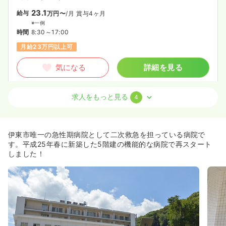
23.1
給与
万円〜
/月
賞与4ヶ月
※一例
時間
8:30～17:00
月給23万円以上可
気になる
詳細を見る
求人をもっと見る
4
検診・健診
健診センター
保健師
日勤のみ（常勤）
伊東市唯一の急性期病院として二次救急を担っている病院で
28.4
給与
万円〜
/月
賞与4ヶ月
す。平成25年春に新築した5階建の機能的な病院で再スタート
※経験10年の例
しました！
時間
8:30～17:00
（休憩60分）
日祝休み
4週8休以上
月給28万円以上可
気になる
詳細を見る