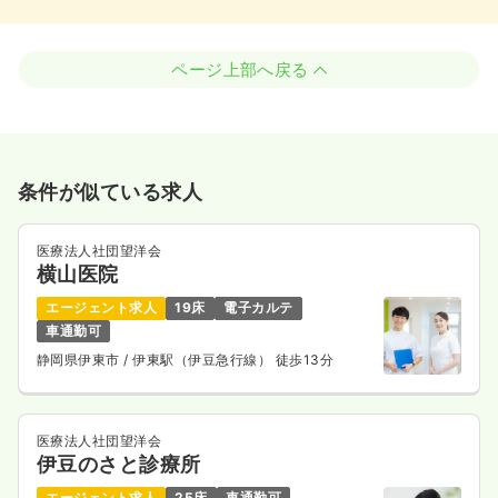
ページ上部へ戻る
条件が似ている求人
医療法人社団望洋会
横山医院
エージェント求人
19床
電子カルテ
車通勤可
静岡県伊東市
/ 伊東駅（伊豆急行線） 徒歩13分
医療法人社団望洋会
伊豆のさと診療所
エージェント求人
25床
車通勤可