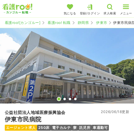
気になる
登録/ログイン
求人検索
メニュー
看護roo![カンゴルー]
看護roo! 転職
静岡県
伊東市
伊東市民病
2026/06/18更新
公益社団法人地域医療振興協会
伊東市民病院
エージェント求人
250床
電子カルテ
寮
託児所
車通勤可