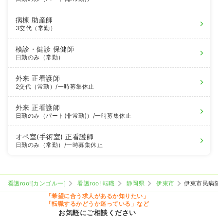
病棟
助産師
3交代（常勤）
検診・健診
保健師
日勤のみ（常勤）
外来
正看護師
2交代（常勤）
/一時募集休止
外来
正看護師
日勤のみ（パート(非常勤)）
/一時募集休止
オペ室(手術室)
正看護師
日勤のみ（常勤）
/一時募集休止
看護roo![カンゴルー]
看護roo! 転職
静岡県
伊東市
伊東市民病
「希望に合う求人があるか知りたい」
「転職するかどうか迷っている」など
お気軽にご相談ください