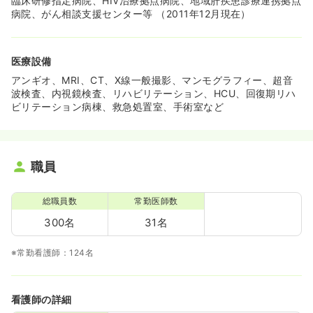
臨床研修指定病院、HIV治療拠点病院、地域肝疾患診療連携拠点
病院、がん相談支援センター等 （2011年12月現在）
医療設備
アンギオ、MRI、CT、X線一般撮影、マンモグラフィー、超音
波検査、内視鏡検査、リハビリテーション、HCU、回復期リハ
ビリテーション病棟、救急処置室、手術室など
職員
総職員数
常勤医師数
300名
31名
※常勤看護師：124名
看護師の詳細