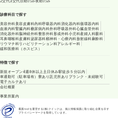
2交代
3交代
日勤のみ
夜勤のみ
診療科目で探す
美容外科
美容皮膚科
内科
呼吸器内科
消化器内科
循環器内科
血液内科
腎臓内科
糖尿病内科
外科
呼吸器外科
心臓血管外科
消化器外科
脳神経外科
整形外科
形成外科
小児科
産婦人科
眼科
耳鼻咽喉科
皮膚科
泌尿器科
精神科・心療内科
放射線科
麻酔科
リウマチ科
リハビリテーション科
アレルギー科
緩和医療科（ホスピス）
特徴で探す
新規オープン
4週8休以上
土日休み
駅徒歩５分以内
車通勤可（駐車場有）
寮あり
託児所あり
ブランク・未経験可
電子カルテあり
会社概要
事業所案内
看護roo!を運営する(株)クイックは、個人情報保護に取り組む企業を示す
プライバシーマークを取得しています。