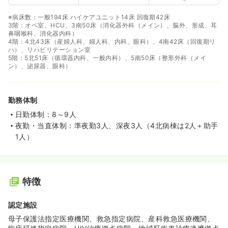
※病床数：一般194床 ハイケアユニット14床 回復期42床
3階：オペ室、HCU、3南50床（消化器外科（メイン）、脳外、形成、耳
鼻咽喉科、消化器内科）
4階：4北43床（産婦人科、婦人科、内科、眼科）、4南42床（回復期リ
ハ）、リハビリテーション室
5階：5北51床（循環器内科、一般内科）、5南50床（整形外科（メイ
ン）、泌尿器、眼科）
勤務体制
日勤体制：8～9人
夜勤・当直体制：準夜勤3人、深夜3人（4北病棟は2人＋助手
1人）
特徴
認定施設
母子保護法指定医療機関、救急指定病院、産科救急医療機関、