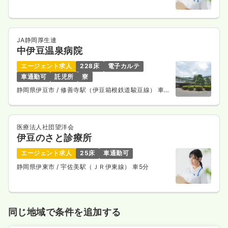
JA静岡厚生連
中伊豆温泉病院
エージェント求人
228床
電子カルテ
車通勤可
託児所
寮
静岡県伊豆市
/ 修善寺駅（伊豆箱根鉄道駿豆線） 車5
分
医療法人社団望洋会
伊豆のさと診療所
エージェント求人
25床
車通勤可
静岡県伊東市
/ 宇佐美駅（ＪＲ伊東線） 車5分
同じ地域で条件を追加する