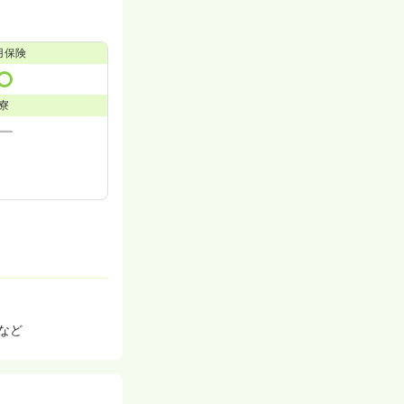
用保険
寮
など