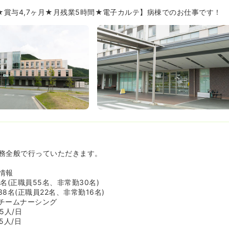
日★賞与4,7ヶ月★月残業5時間★電子カルテ】病棟でのお仕事です！
務全般で行っていただきます。
情報
名(正職員55名、非常勤30名)
8名(正職員22名、非常勤16名)
チームナーシング
5人/日
5人/日