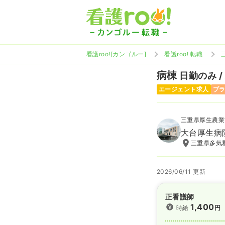
看護roo![カンゴルー]
看護roo! 転職
病棟
日勤のみ /
エージェント求人
ブ
三重県厚生農業
大台厚生病
三重県多気郡
2026/06/11 更新
正看護師
1,400
時給
円