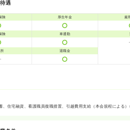
・待遇
保険
厚生年金
雇
保険
車通勤
児所
退職金
蓄、住宅融資、看護職員復職措置、引越費用支給（本会規程による）