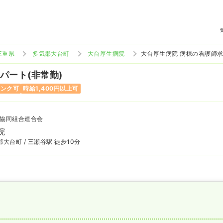
三重県
多気郡大台町
大台厚生病院
大台厚生病院 病棟の看護師
 パート(非常勤)
ランク可
時給1,400円以上可
協同組合連合会
院
大台町 / 三瀬谷駅 徒歩10分