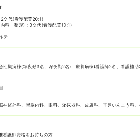
年
2交代(看護配置20:1)
内科・整形)：3交代(看護配置10:1)
ルテ
性期病棟(準夜勤3名、深夜勤2名)、療養病棟(看護師2名、看護補助2
目
脳神経外科、胃腸内科、眼科、泌尿器科、皮膚科、耳鼻いんこう科、
准看護師資格をお持ちの方