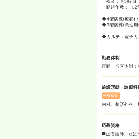
・残業：月5時間
・勤続年数：11.2
◆4階病棟(療養)：
◆3階病棟(急性期:
◆カルテ：電子カ
勤務体制
夜勤・当直体制：急
施設形態・診療科
一般病院
内科、整形外科、
応募資格
■正看護師または