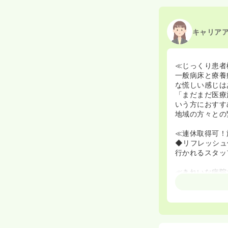
キャリア
≪じっくり患者
一般病床と療養
な慌しい感じは
「まだまだ医療
いう方におすす
地域の方々との
≪連休取得可！
◆リフレッシュ
行かれるスタッ
≪きれいな病院
◆2015年に
≪定着率◎≫
◆平均勤続年数