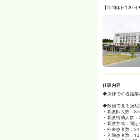
【年間休日120
仕事内容
◆病棟での看護業
◆数値で見る病院
・看護師人数：85
・看護補助人数：3
・看護方式：固定
・外来患者数：24
・入院患者数：10