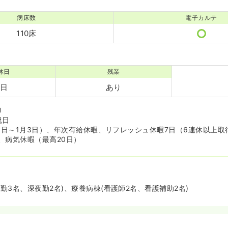
病床数
電子カルテ
110床
休日
残業
0日
あり
り
祝日
30日～1月3日）、年次有給休暇、リフレッシュ休暇7日（6連休以上
、病気休暇（最高20日）
勤3名、深夜勤2名)、療養病棟(看護師2名、看護補助2名)