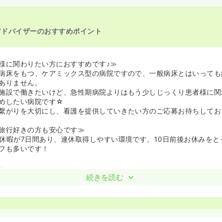
アドバイザーのおすすめポイント
様に関わりたい方におすすめです♪≫
病床をもつ、ケアミックス型の病院ですので、一般病床とはいっても
ありません。
施設で働きたいけど、急性期病院よりはもう少しじっくり患者様に関
めしたい病院です☆
繋がりを大切にし、看護を提供していきたい方のご応募お待ちしてお
旅行好きの方も安心です≫
休暇が7日間あり、連休取得しやすい環境です。10日前後お休みをと
フも多いです！
≫
新築移転となった病院ですので、院内は広く仮眠室等も多数用意されて
続きを読む
が11年以上と人間関係の良い職場です！