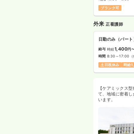
ブランク可
外来
正看護師
日勤のみ（パート
1,400
給与
時給
円
時間
8:30～17:00
（
土日祝休み
時給1
【ケアミックス型
て、地域に密着し
います。