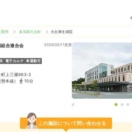
三重県
多気郡大台町
大台厚生病院
2026/06/11更新
同組合連合会
0床
電子カルテ
車通勤可
町上三瀬663-2
紀勢本線）
10分
この施設について問い合わせる