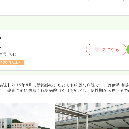
）
〜
気になる
休憩60分）
,400円以上可
病院】2015年4月に新築移転したとても綺麗な病院です。奥伊勢地
た、患者さまに信頼される病院づくりをめざし、急性期から在宅まで