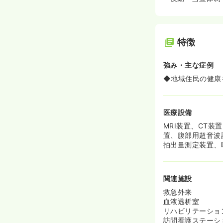
特徴
強み・主な症例
◆地域住民の健康
医療設備
MRI装置、CT
置、腹部用超音波
拍出量測定装置、
関連施設
救急外来
血液透析室
リハビリテーショ
訪問看護ステーシ