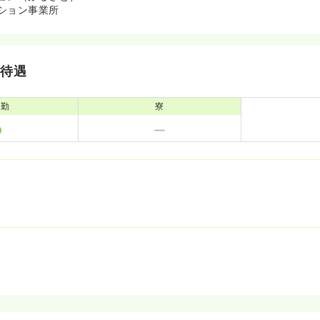
ション事業所
・待遇
通勤
寮