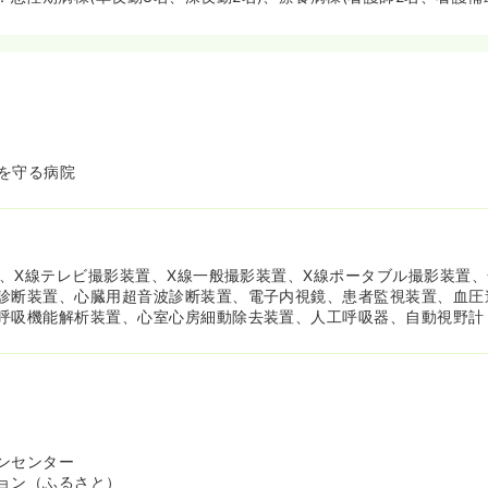
を守る病院
装置、X線テレビ撮影装置、X線一般撮影装置、X線ポータブル撮影装置
診断装置、心臓用超音波診断装置、電子内視鏡、患者監視装置、血圧
呼吸機能解析装置、心室心房細動除去装置、人工呼吸器、自動視野計
ンセンター
ョン（ふるさと）