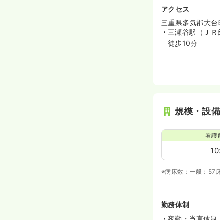
アクセス
三重県多気郡大台町
三瀬谷駅（ＪＲ
徒歩10分
規模・設
看護
10
※病床数：一般：57
勤務体制
夜勤・当直体制：