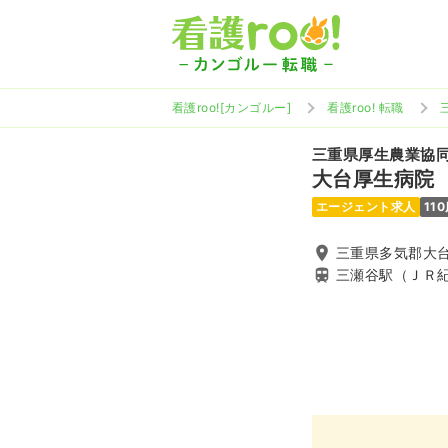
看護roo![カンゴルー]
看護roo! 転職
三重県厚生農業協
大台厚生病院
エージェント求人
11
三重県多気郡大台
三瀬谷駅（ＪＲ