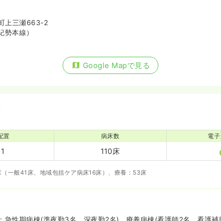
上三瀬663-2
紀勢本線）
Google Mapで見る
備
配置
病床数
電子
:1
110床
床（一般41床、地域包括ケア病床16床）、療養：53床
急性期病棟(準夜勤3名、深夜勤2名)、療養病棟(看護師2名、看護補助