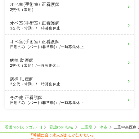
オペ室(手術室)
正看護師
2交代（常勤）
オペ室(手術室)
正看護師
3交代（常勤）
/一時募集休止
オペ室(手術室)
正看護師
日勤のみ（パート(非常勤)）
/一時募集休止
病棟
助産師
2交代（常勤）
/一時募集休止
病棟
助産師
3交代（常勤）
/一時募集休止
その他
正看護師
日勤のみ（パート(非常勤)）
/一時募集休止
看護roo![カンゴルー]
看護roo! 転職
三重県
津市
三重中央医療
「希望に合う求人があるか知りたい」