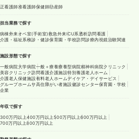
正看護師
准看護師
保健師
助産師
担当業務で探す
病棟
外来
オペ室(手術室)
救急外来
ICU系
透析
訪問看護
介護・福祉系
検診・健診
保育園・学校
訪問診療
内視鏡
治験関連
施設形態で探す
一般病院
大学病院
一般＋療養
療養型病院
精神科病院
クリニック
美容クリニック
訪問看護
介護施設
特別養護老人ホーム
介護老人保健施設
有料老人ホーム
デイケア・デイサービス
グループホーム
サ高住
障がい者施設
健診センター
保育園・学校
企業
年収で探す
300万円以上
400万円以上
500万円以上
600万円以上
700万円以上
800万円以上