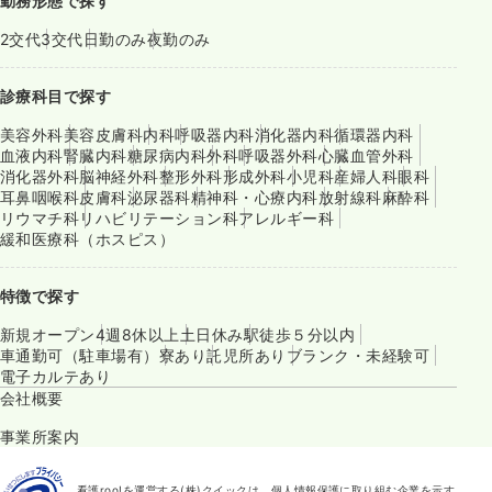
勤務形態で探す
2交代
3交代
日勤のみ
夜勤のみ
診療科目で探す
美容外科
美容皮膚科
内科
呼吸器内科
消化器内科
循環器内科
血液内科
腎臓内科
糖尿病内科
外科
呼吸器外科
心臓血管外科
消化器外科
脳神経外科
整形外科
形成外科
小児科
産婦人科
眼科
耳鼻咽喉科
皮膚科
泌尿器科
精神科・心療内科
放射線科
麻酔科
リウマチ科
リハビリテーション科
アレルギー科
緩和医療科（ホスピス）
特徴で探す
新規オープン
4週8休以上
土日休み
駅徒歩５分以内
車通勤可（駐車場有）
寮あり
託児所あり
ブランク・未経験可
電子カルテあり
会社概要
事業所案内
看護roo!を運営する(株)クイックは、個人情報保護に取り組む企業を示す