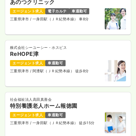
あのつクリニック
エージェント求人
電子カルテ
車通勤可
三重県津市
/ 一身田駅（ＪＲ紀勢本線） 車8分
株式会社シーユーシー・ホスピス
ReHOPE津
エージェント求人
車通勤可
三重県津市
/ 阿漕駅（ＪＲ紀勢本線） 徒歩8分
社会福祉法人高田真善会
特別養護老人ホーム報徳園
エージェント求人
車通勤可
三重県津市
/ 一身田駅（ＪＲ紀勢本線） 徒歩15分