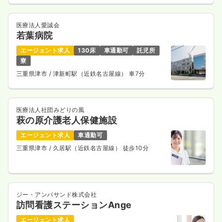
医療法人愛誠会
若葉病院
エージェント求人
130床
車通勤可
託児所
寮
三重県津市
/ 津新町駅（近鉄名古屋線） 車7分
医療法人社団みどりの風
萩の原介護老人保健施設
エージェント求人
車通勤可
三重県津市
/ 久居駅（近鉄名古屋線） 徒歩10分
ジー・アンパサンド株式会社
訪問看護ステーションAnge
エージェント求人