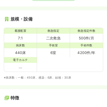
規模・設備
看護配置
救急指定
救急指定件数
7:1
二次救急
500件/月
病床数
手術室
手術件数
440床
6室
4200件/年
電子カルテ
※病床数：一般：450床、感染：6床、結核：30床
特徴