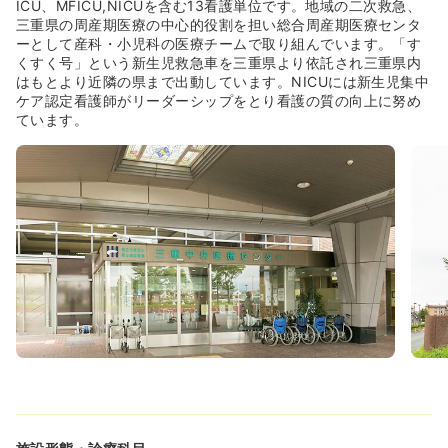
ICU、MFICU,NICUを含む13看護単位です。地域の二次救急、
三重県の周産期医療の中心的役割を担い総合周産期医療センタ
ーとして産科・小児科の医療チームで取り組んでいます。「す
くすく号」という新生児救急車を三重県より依託され三重県内
はもとより近隣の県まで出動しています。NICUには新生児集中
ケア認定看護師がリーダーシップをとり看護の質の向上に努め
ています。