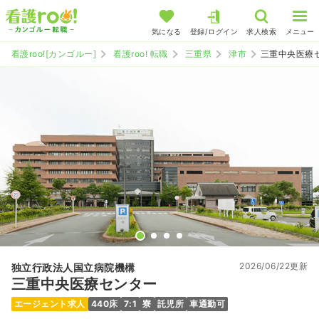
気になる
登録/ログイン
求人検索
メニュー
看護roo![カンゴルー]
看護roo! 転職
三重県
津市
三重中央医療
2026/06/22更新
独立行政法人国立病院機構
三重中央医療センター
エージェント求人
440床
7:1
寮
託児所
車通勤可