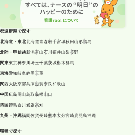
都道府県で探す
北海道・東北
北海道
青森
岩手
宮城
秋田
山形
福島
北陸・甲信越
新潟
富山
石川
福井
山梨
長野
関東
東京
神奈川
埼玉
千葉
茨城
栃木
群馬
東海
愛知
岐阜
静岡
三重
関西
大阪
京都
兵庫
滋賀
奈良
和歌山
中国
広島
岡山
鳥取
島根
山口
四国
徳島
香川
愛媛
高知
九州・沖縄
福岡
佐賀
長崎
熊本
大分
宮崎
鹿児島
沖縄
職種で探す