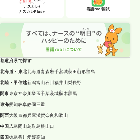
ナスカレ/
看護roo!国試
ナスカレPlus+
都道府県で探す
北海道・東北
北海道
青森
岩手
宮城
秋田
山形
福島
北陸・甲信越
新潟
富山
石川
福井
山梨
長野
関東
東京
神奈川
埼玉
千葉
茨城
栃木
群馬
東海
愛知
岐阜
静岡
三重
関西
大阪
京都
兵庫
滋賀
奈良
和歌山
中国
広島
岡山
鳥取
島根
山口
四国
徳島
香川
愛媛
高知