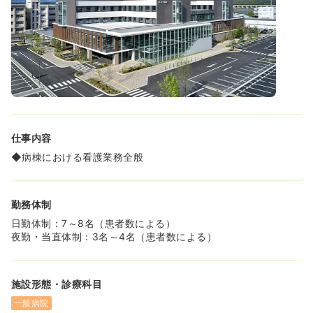
症治療まで一貫したケアを学べる老舗ならではの強みがご
ざいます。
≪大学病院との連携による安心の医療体制です≫
◆三重大学医学部附属病院との密接な「病病連携」によ
り、大学病院の専門医と共同で手術を行うなど、質の高い
チーム医療を経験できます。
◆高度急性期後の後方支援という重要な役割を担ってお
り、地域医療の要としてやりがいを持って勤務することが
可能です！
仕事内容
≪新築移転したばかりの綺麗な職場です≫
◆病棟における看護業務全般
◆2022年5月に移転した新社屋はホテルのような清潔感が
あり、最新の医療機器に囲まれたスタイリッシュな環境で
気持ちよく働けます。
勤務体制
◆DX化を推進しており、バイタルサインの自動取り込みと
いった最新システムを導入予定のため、業務の効率化と負
日勤体制：7～8名（患者数による）
担軽減が期待できます！
夜勤・当直体制：3名～4名（患者数による）
≪家事の負担を極限まで減らした福利厚生です≫
◆ユニフォームは5枚レンタル制で、クリーニングも病院
施設形態・診療科目
側が全て負担するため、自宅への持ち帰りや洗濯の手間が
一切かかりません。
一般病院
◆遠方からの方も安心の職員寮を完備しており、生活基盤