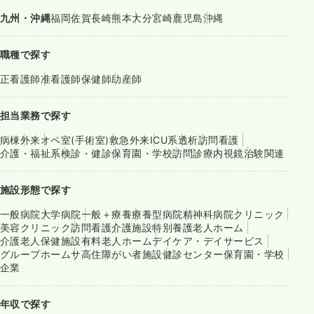
九州・沖縄
福岡
佐賀
長崎
熊本
大分
宮崎
鹿児島
沖縄
職種で探す
正看護師
准看護師
保健師
助産師
担当業務で探す
病棟
外来
オペ室(手術室)
救急外来
ICU系
透析
訪問看護
介護・福祉系
検診・健診
保育園・学校
訪問診療
内視鏡
治験関連
施設形態で探す
一般病院
大学病院
一般＋療養
療養型病院
精神科病院
クリニック
美容クリニック
訪問看護
介護施設
特別養護老人ホーム
介護老人保健施設
有料老人ホーム
デイケア・デイサービス
グループホーム
サ高住
障がい者施設
健診センター
保育園・学校
企業
年収で探す