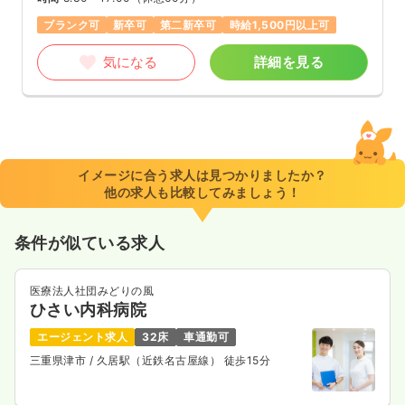
ブランク可
新卒可
第二新卒可
時給1,500円以上可
気になる
詳細を見る
イメージに合う求人は見つかりましたか？
他の求人も比較してみましょう！
条件が似ている求人
医療法人社団みどりの風
ひさい内科病院
エージェント求人
32床
車通勤可
三重県津市
/ 久居駅（近鉄名古屋線） 徒歩15分