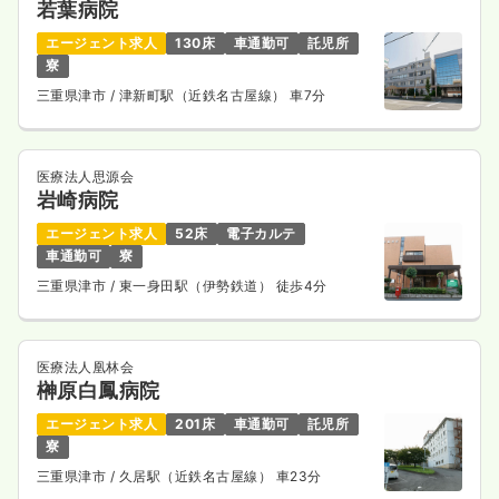
若葉病院
エージェント求人
130床
車通勤可
託児所
寮
三重県津市
/ 津新町駅（近鉄名古屋線） 車7分
医療法人思源会
岩崎病院
エージェント求人
52床
電子カルテ
車通勤可
寮
三重県津市
/ 東一身田駅（伊勢鉄道） 徒歩4分
医療法人凰林会
榊原白鳳病院
エージェント求人
201床
車通勤可
託児所
寮
三重県津市
/ 久居駅（近鉄名古屋線） 車23分