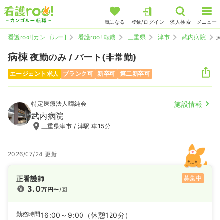
気になる
登録/ログイン
求人検索
メニュー
看護roo![カンゴルー]
看護roo! 転職
三重県
津市
武内病院
病棟
夜勤のみ / パート(非常勤)
エージェント求人
ブランク可
新卒可
第二新卒可
特定医療法人暲純会
施設情報
武内病院
三重県津市 / 津駅 車15分
2026/07/24 更新
正看護師
募集中
3.0
万円〜
/回
勤務時間
16:00～9:00
（休憩120分）