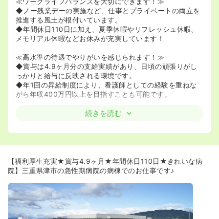
≪ワークライフバランスを大切にできます！≫
◆ノー残業デーの実施など、仕事とプライベートの両立を
推進する風土が根付いています。
◆年間休日110日に加え、夏季休暇やリフレッシュ休暇、
メモリアル休暇などお休みが充実しています！
≪高水準の待遇でやりがいを感じられます！≫
◆賞与は4.9ヶ月分の支給実績があり、日頃の頑張りがし
っかりと給与に反映される環境です。
◆年1回の昇給制度により、看護師としての経験を重ねな
がら年収400万円以上を目指すことも可能です。
≪公的な認定を受けた安心の就業環境です！≫
続きを読む
◆「くるみん」や「えるぼし」に加え「ブライト企業」に
も認定されており、長く安定して働けるお墨付きの職場で
す。
◆看護師寮の提供、マイカー通勤OKなど、ライフステージ
が変わっても安心の福利厚生が整っています！
【福利厚生充実★賞与4.9ヶ月★年間休日110日★きれいな病
院】三重県津市の急性期病院の病棟でのお仕事です♪
≪三重県トップクラスの専門性が身につきます≫
◆泌尿器科において県内1位の手術実績を誇り、最新の破
砕装置を用いた高度な治療に携われるため、専門看護師と
してのスキルを磨ける環境です。
◆昭和45年から続く透析医療の知見があり、予防から合併