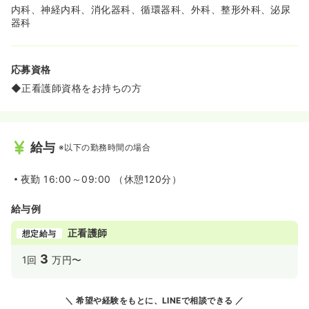
内科、神経内科、消化器科、循環器科、外科、整形外科、泌尿
を安定させながらプライベートの時間もしっかり確保でき
器科
る体制です！
≪長く働き続けられる温かい文化がございます≫
◆育休・産休からの復帰率は100％を誇り、ライフイベン
応募資格
トを理由に諦めることなくキャリアを継続できる風土が根
◆正看護師資格をお持ちの方
付いています。
◆年1回の慰安旅行など部署を超えた交流が盛んで、退職
理由にネガティブなものが少ないほど人間関係の良さが自
慢の職場です！
給与
※以下の勤務時間の場合
≪しっかり休憩して夜勤に備えられます！≫
◆病棟とは別に専用の仮眠室を設置しており、周囲の目を
夜勤
16:00～09:00 （休憩120分）
気にせずリラックスして休める環境が整っています。
◆夜勤中の仮眠環境を重視しているため、オンとオフを切
給与例
り替えて無理なく勤務を続けたい方におすすめです！
正看護師
想定給与
3
1回
万円〜
希望や経験をもとに、LINEで相談できる