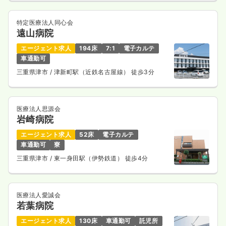
特定医療法人同心会
遠山病院
エージェント求人
194床
7:1
電子カルテ
車通勤可
三重県津市
/ 津新町駅（近鉄名古屋線） 徒歩3分
医療法人思源会
岩崎病院
エージェント求人
52床
電子カルテ
車通勤可
寮
三重県津市
/ 東一身田駅（伊勢鉄道） 徒歩4分
医療法人愛誠会
若葉病院
エージェント求人
130床
車通勤可
託児所