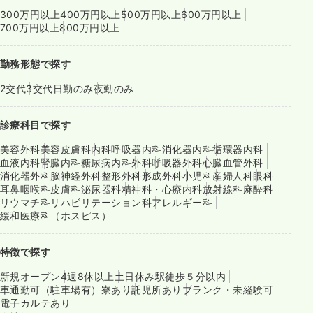
300万円以上
400万円以上
500万円以上
600万円以上
700万円以上
800万円以上
勤務形態で探す
2交代
3交代
日勤のみ
夜勤のみ
診療科目で探す
美容外科
美容皮膚科
内科
呼吸器内科
消化器内科
循環器内科
血液内科
腎臓内科
糖尿病内科
外科
呼吸器外科
心臓血管外科
消化器外科
脳神経外科
整形外科
形成外科
小児科
産婦人科
眼科
耳鼻咽喉科
皮膚科
泌尿器科
精神科・心療内科
放射線科
麻酔科
リウマチ科
リハビリテーション科
アレルギー科
緩和医療科（ホスピス）
特徴で探す
新規オープン
4週8休以上
土日休み
駅徒歩５分以内
車通勤可（駐車場有）
寮あり
託児所あり
ブランク・未経験可
電子カルテあり