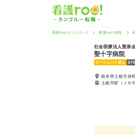
看護roo![カンゴルー]
看護roo! 転職
社会医療法人聖泉
聖十字病院
エージェント求人
27
岐阜県土岐市泉町久
土岐市駅（ＪＲ