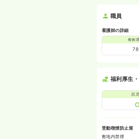
職員
看護師の詳細
有休
7
福利厚生
託
受動喫煙防止策
敷地内禁煙