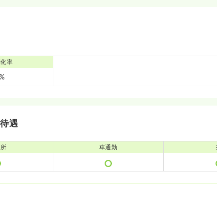
消化率
8%
・待遇
児所
車通勤