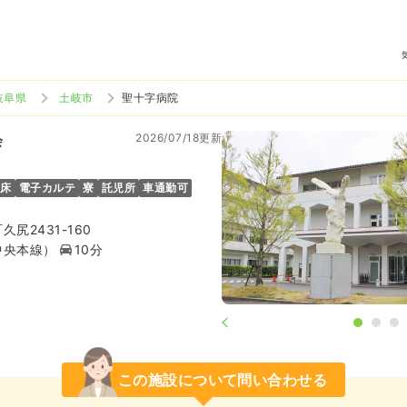
岐阜県
土岐市
聖十字病院
2026/07/18更新
会
0床
電子カルテ
寮
託児所
車通勤可
尻2431-160
中央本線）
10分
この施設について問い合わせる