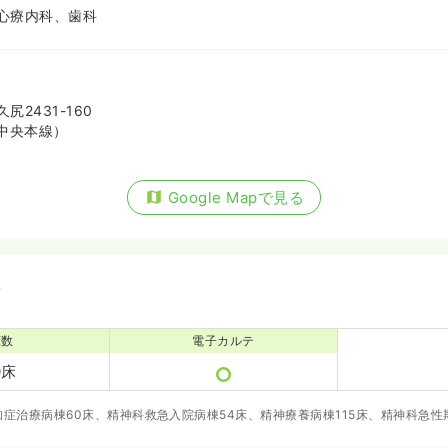
心療内科、歯科
2431-160
中央本線）
Google Mapで見る
備
床数
電子カルテ
0床
認知症治療病棟60床、精神科救急入院病棟54床、精神療養病棟115床、精神科急性