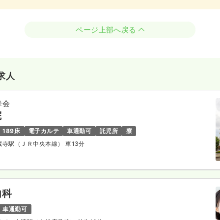
ページ上部へ戻る
求人
峰会
院
189床
電子カルテ
車通勤可
託児所
寮
高蔵寺駅（ＪＲ中央本線） 車13分
内科
車通勤可