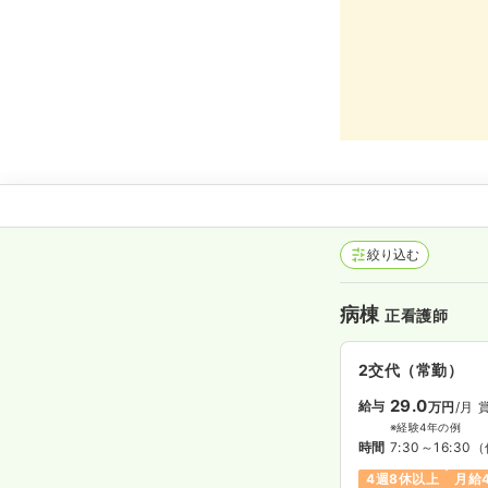
絞り込む
病棟
正看護師
2交代（常勤）
29.0
給与
万円
/月
※経験4年の例
時間
7:30～16:30
（
4週8休以上
月給