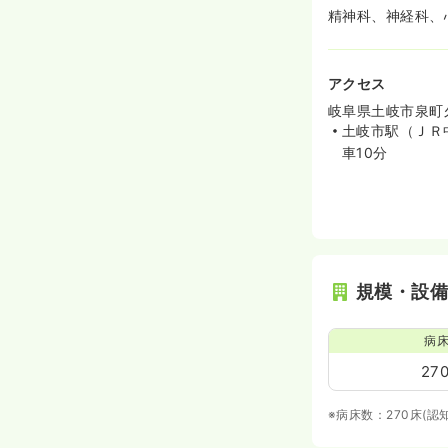
精神科、神経科、
アクセス
岐阜県土岐市泉町久尻
土岐市駅（ＪＲ
車10分
規模・設
病
27
※病床数：270床(