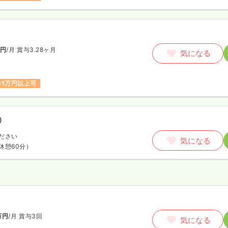
円
/月
賞与3.28ヶ月
気になる
31万円以上可
）
ださい
気になる
休憩60分）
師
万円
/月
賞与3回
気になる