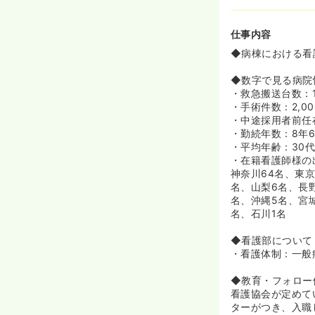
≪奨学金制度あ
◆奨学金制度が
roo!からご
仕事内容
◆病棟における看
◆数字で見る病院
・救急搬送台数：1,
・手術件数：2,00
・中途採用者前任
・勤続年数：8年
・平均年齢：30
・在籍看護師様の
神奈川64名、東京
名、山梨6名、長
名、沖縄5名、宮
名、石川1名
◆看護部について
・看護体制：一般
◆教育・フォロー
看護協会が定めて
ターがつき、入職