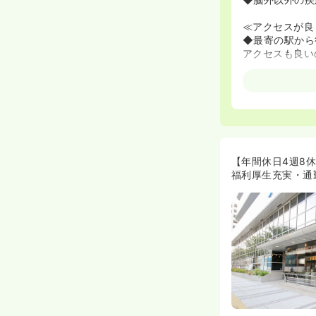
≪アクセスが良
◆最寄の駅から
アクセスも良い
≪一人暮らしで
◆借り上げ寮を
寮をご用意しま
く借りることが
◆なるべく職場
≪安心の教育体
【年間休日4週8
◆毎年新卒を1
福利厚生充実・通
◆既卒の方にも
ヶ月、1年」ご
≪子育てをしな
◆家庭をお持ち
たくて仕方なか
っています♪
◆保育補助の支
ップしてくださ