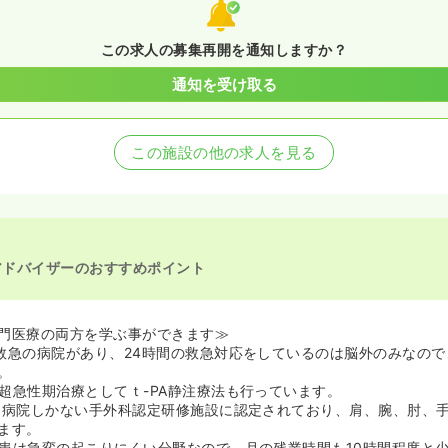
の募集を開始
師の募集を休止
の募集を開始
この求人の募集再開を通知しますか？
看護師の募集を休止
看護師を募集中
通知を受け取る
この施設の他の求人を見る
アドバイザーのおすすめポイント
門医療の両方を学ぶ事ができます≫
には3次救急の病院があり、24時間の救急対応をしているのは脳外のみなの
。
患では超急性期治療としてｔ-PA静注療法も行っています。
川でも26病院しかない手外科認定研修施設に認定されており、肩、腕、肘、
ます。
以外の疾患は急変の起こりにくい分野なので、月の残業時間も10時間程度と