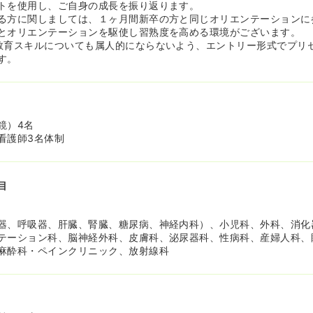
トを使用し、ご自身の成長を振り返ります。
る方に関しましては、１ヶ月間新卒の方と同じオリエンテーションに
とオリエンテーションを駆使し習熟度を高める環境がございます。
教育スキルについても属人的にならないよう、エントリー形式でプリ
す。
鏡）4名
看護師3名体制
目
器、呼吸器、肝臓、腎臓、糖尿病、神経内科）、小児科、外科、消化
テーション科、脳神経外科、皮膚科、泌尿器科、性病科、産婦人科、
麻酔科・ペインクリニック、放射線科