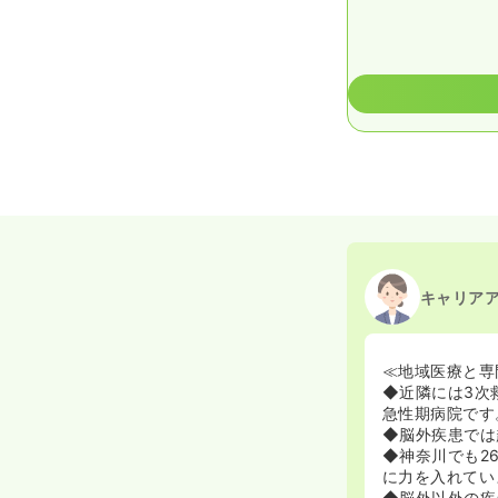
2025/12/25
正看護師
2025/05/27
正看護
2025/01/17
正看護師
2024/10/30
正・准
2020/09/17
正・准
キャリア
≪地域医療と専
◆​​​​近隣
急性期病院です
◆​​​​脳外疾
◆​​​​神奈
に力を入れてい
◆​​​​脳外