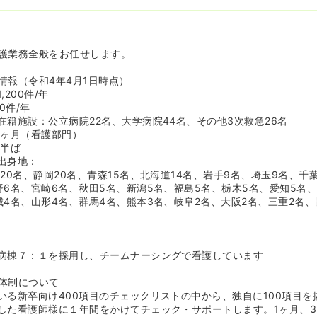
り☆正看護師資格取得を目指される方にオススメ≫
あり、全日制の学校に通われる方には月々70,000円の貸与が可能で
入職された数名の方が学校に通いながら頑張っていらっしゃいます。
護業務全般をお任せします。
情報（令和4年4月1日時点）
200件/年
0件/年
在籍施設：公立病院22名、大学病院44名、その他3次救急26名
6ヶ月（看護部門）
代半ば
出身地：
20名、静岡20名、青森15名、北海道14名、岩手9名、埼玉9名、千
野6名、宮崎6名、秋田5名、新潟5名、福島5名、栃木5名、愛知5名、
城4名、山形4名、群馬4名、熊本3名、岐阜2名、大阪2名、三重2名、
病棟７：１を採用し、チームナーシングで看護しています
体制について
いる新卒向け400項目のチェックリストの中から、独自に100項目を
した看護師様に１年間をかけてチェック・サポートします。1ヶ月、3