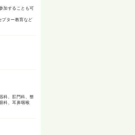
参加することも可
セプター教育など
器科、肛門科、整
眼科、耳鼻咽喉