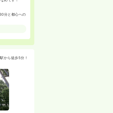
30分と都心への
イレ別のきれいな
円前後ととても安
す！
駅から徒歩5分！
ヶ月、3ヶ月、6
ざいます。
ているとき働き
ださる環境が整
さんをバックア