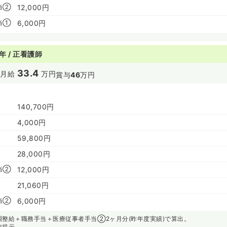
当②
12,000円
当①
6,000円
年 / 正看護師
33.4
円
月給
万円
賞与
46
万円
140,700円
4,000円
59,800円
28,000円
当②
12,000円
21,060円
当②
6,000円
調整給＋職務手当＋医療従事者手当②2ヶ月分(昨年度実績)で算出。
与提示。