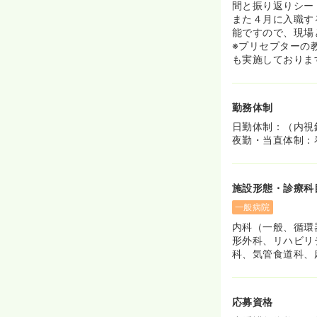
間と振り返りシー
また４月に入職す
能ですので、現場
※プリセプターの
も実施しておりま
勤務体制
日勤体制：（内視
夜勤・当直体制：
施設形態・診療科
一般病院
内科（一般、循環
形外科、リハビリ
科、気管食道科、
応募資格