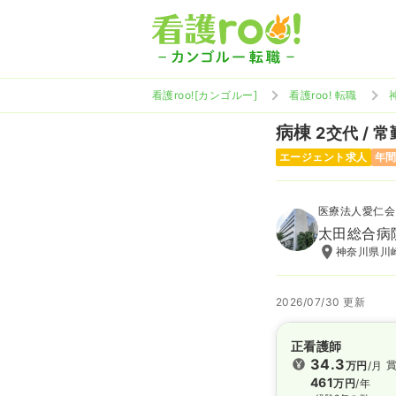
看護roo![カンゴルー]
看護roo! 転職
病棟
2交代 / 常
エージェント求人
年間
医療法人愛仁会
太田総合病
神奈川県川崎
2026/07/30 更新
正看護師
34.3
賞
万円
/月
461
万円
/年