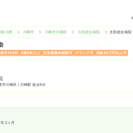
神奈川県
川崎市
川崎市川崎区
太田総合病院
太田総合病院
勤
休日120日
4週8休以上
担当業務未経験可
ブランク可
月給40万円以上可
院
市川崎区 / 川崎駅 徒歩6分
与 2ヶ月