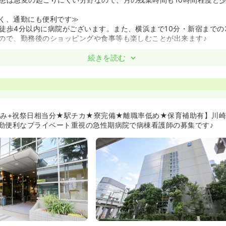
く、通勤にも便利です≫
徒歩4分以内に病院がございます。また、横浜まで10分・新宿までの
ので、勤務後のショッピングや食事等も楽しむことが出来ます♪
も安心です♪≫
続きを読む
ご用意しています。寮は病院から15分圏内、オートロックでバスト
す！ご自身で借りたら、月8万ほどする物件ですが、自己負担は2万
できます！
の人とは別の物件をお探しするため、プライベートもしっかり守れま
制があります≫
休み+祝祭日相当分★駅チカ★寮完備★離職率低め★保育補助有】川崎
5名前後採用しています。
勤便利なプライベート重視の急性期病院で病棟看護師の募集です♪
入職後OJTが付きサポートしていただけます。研修計画もあり、「1
とにしっかりと振り返りをし、無理なくスキルアップできる環境がご
がらでも働きやすい環境♪≫
の看護師さんも大勢いらっしゃいます。看護部長さんの、子育てをし
った、という経験から、勤務時間や配属に関しても柔軟に対応してく
給がお子様の年齢により支給されなど、金銭面においても働く看護師
います。