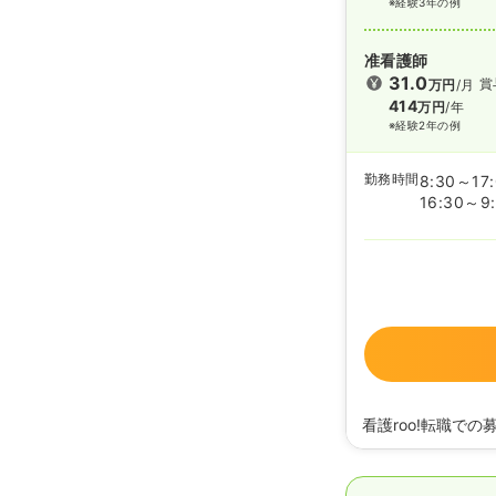
※経験3年の例
准看護師
31.0
賞
万円
/月
414
万円
/年
※経験2年の例
勤務時間
8:30～17
16:30～9
看護roo!転職での
2026/05/13
正看護
2026/02/26
正看護