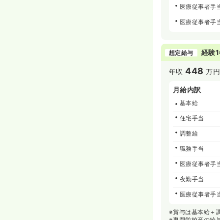
医療従事者手
医療従事者手
経験1
想定給与
448
年収
万
月給内訳
基本給
住宅手当
調整給
職務手当
医療従事者手
夜勤手当
医療従事者手
※賞与は基本給＋
※専門学校卒の給