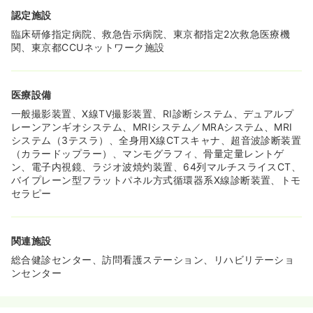
認定施設
臨床研修指定病院、救急告示病院、東京都指定2次救急医療機
関、東京都CCUネットワーク施設
医療設備
一般撮影装置、X線TV撮影装置、RI診断システム、デュアルプ
レーンアンギオシステム、MRIシステム／MRAシステム、MRI
システム（3テスラ）、全身用X線CTスキャナ、超音波診断装置
（カラードップラー）、マンモグラフィ、骨量定量レントゲ
ン、電子内視鏡、ラジオ波焼灼装置、64列マルチスライスCT、
バイプレーン型フラットパネル方式循環器系X線診断装置、トモ
セラピー
関連施設
総合健診センター、訪問看護ステーション、リハビリテーショ
ンセンター