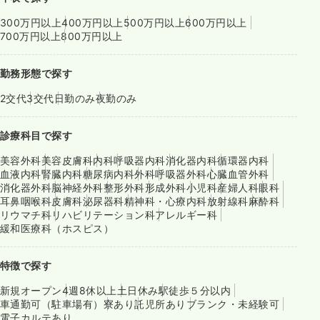
300万円以上
400万円以上
500万円以上
600万円以上
700万円以上
800万円以上
勤務形態で探す
2交代
3交代
日勤のみ
夜勤のみ
診療科目で探す
美容外科
美容皮膚科
内科
呼吸器内科
消化器内科
循環器内科
血液内科
腎臓内科
糖尿病内科
外科
呼吸器外科
心臓血管外科
消化器外科
脳神経外科
整形外科
形成外科
小児科
産婦人科
眼科
耳鼻咽喉科
皮膚科
泌尿器科
精神科・心療内科
放射線科
麻酔科
リウマチ科
リハビリテーション科
アレルギー科
緩和医療科（ホスピス）
特徴で探す
新規オープン
4週8休以上
土日休み
駅徒歩５分以内
車通勤可（駐車場有）
寮あり
託児所あり
ブランク・未経験可
電子カルテあり