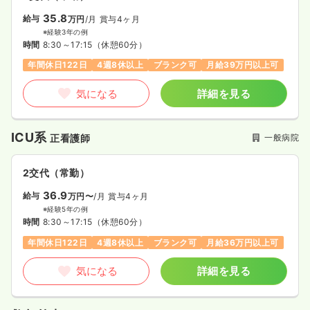
35.8
給与
万円
/月
賞与4ヶ月
※経験3年の例
時間
8:30～17:15
（休憩60分）
年間休日122日
4週8休以上
ブランク可
月給39万円以上可
気になる
詳細を見る
ICU系
一般病院
正看護師
2交代（常勤）
36.9
給与
万円〜
/月
賞与4ヶ月
※経験5年の例
時間
8:30～17:15
（休憩60分）
年間休日122日
4週8休以上
ブランク可
月給36万円以上可
気になる
詳細を見る