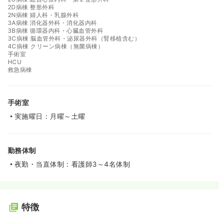
2D病棟 整形外科
2N病棟 婦人科・乳腺外科
3A病棟 消化器外科・消化器内科
3B病棟 循環器内科・心臓血管外科
3C病棟 脳血管外科・泌尿器外科（腎移植含む）
4C病棟 クリーン病棟（無菌病棟）
手術室
HCU
救急病棟
手術室
実施曜日：月曜～土曜
勤務体制
夜勤・当直体制：看護師3～4名体制
特徴