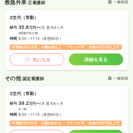
救急外来
一般病院
正看護師
2交代（常勤）
35.8
給与
万円〜
/月
賞与4ヶ月
※経験3年の例
時間
8:30～17:15
（休憩60分）
年間休日122日
4週8休以上
ブランク可
月給35万円以上可
気になる
詳細を見る
その他
一般病院
認定看護師
2交代（常勤）
39.2
給与
万円〜
/月
賞与4ヶ月
※一例
時間
8:30～17:15
（休憩60分）
年間休日120日
4週8休以上
ブランク可
月給39万円以上可