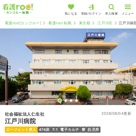
気になる
登録/ログイン
求人検索
メニュー
看護roo![カンゴルー]
看護roo! 転職
東京都
江戸川区
江戸川病
2026/08/04更新
社会福祉法人仁生社
江戸川病院
エージェント求人
474床
7:1
電子カルテ
寮
託児所