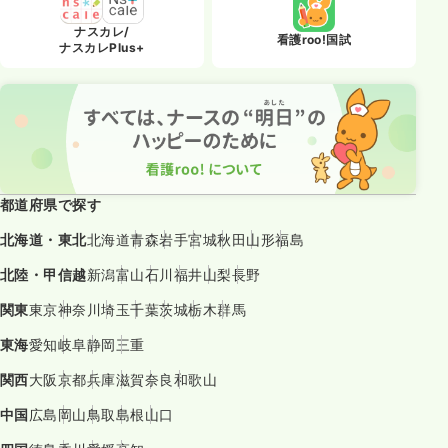
ナスカレ/
看護roo!国試
ナスカレPlus+
都道府県で探す
北海道・東北
北海道
青森
岩手
宮城
秋田
山形
福島
北陸・甲信越
新潟
富山
石川
福井
山梨
長野
関東
東京
神奈川
埼玉
千葉
茨城
栃木
群馬
東海
愛知
岐阜
静岡
三重
関西
大阪
京都
兵庫
滋賀
奈良
和歌山
中国
広島
岡山
鳥取
島根
山口