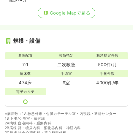
Google Mapで見る
規模・設備
看護配置
救急指定
救急指定件数
7:1
二次救急
500件/月
病床数
手術室
手術件数
474床
9室
4000件/年
電子カルテ
※病床数：1A 救急外来・心臓カテーテル室・内視鏡・透析センター
1B トモ/ケモ室・放射線
2A病棟 血液内科・腫瘍内科
2B病棟 腎・糖尿内科・消化器内科・神経内科
2C病棟 総合心療内科・第２整形外科