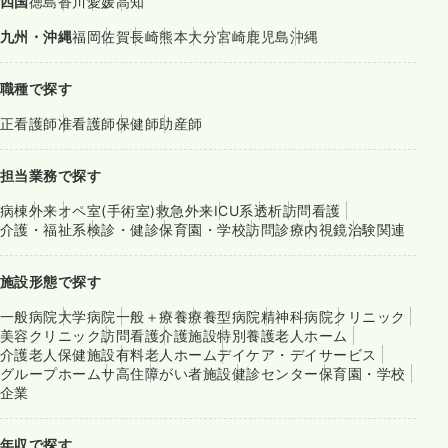
四国
徳島
香川
愛媛
高知
九州・沖縄
福岡
佐賀
長崎
熊本
大分
宮崎
鹿児島
沖縄
職種で探す
正看護師
准看護師
保健師
助産師
担当業務で探す
病棟
外来
オペ室(手術室)
救急外来
ICU系
透析
訪問看護
介護・福祉系
検診・健診
保育園・学校
訪問診療
内視鏡
治験関連
施設形態で探す
一般病院
大学病院
一般＋療養
療養型病院
精神科病院
クリニック
美容クリニック
訪問看護
介護施設
特別養護老人ホーム
介護老人保健施設
有料老人ホーム
デイケア・デイサービス
グループホーム
サ高住
障がい者施設
健診センター
保育園・学校
企業
年収で探す