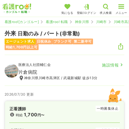
気になる
登録/ログイン
求人検索
メニュー
看護roo![カンゴルー]
看護roo! 転職
神奈川県
川崎市
川崎市高
外来
日勤のみ / パート(非常勤)
エージェント求人
日祝休み
ブランク可
第二新卒可
時給1,700円以上可
医療法人社団輔仁会
施設情報
片倉病院
神奈川県川崎市高津区 / 武蔵新城駅 徒歩13分
2026/07/30 更新
正看護師
一時募集休止
1,700
時給
円〜