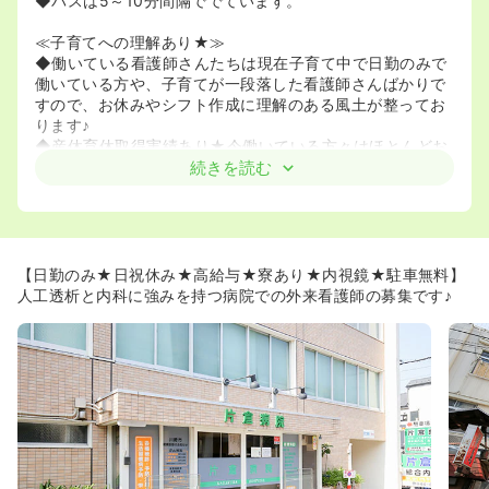
◆バスは5～10分間隔ででています。
≪子育てへの理解あり★≫
◆働いている看護師さんたちは現在子育て中で日勤のみで
働いている方や、子育てが一段落した看護師さんばかりで
すので、お休みやシフト作成に理解のある風土が整ってお
ります♪
◆産休育休取得実績あり★今働いている方々はほとんどお
子様がいらっしゃいます♪
続きを読む
≪透析と内科に強み★≫
◆同院の外来には東京大学や帝京大学から非常勤として先
生が在中しております。
◆非常勤の先生は女性の先生が多いため、看護師様からも
【日勤のみ★日祝休み★高給与★寮あり★内視鏡★駐車無料】
働きやすいと評判です♪
人工透析と内科に強みを持つ病院での外来看護師の募集です♪
◆外来の透析だけではなく、透析入院の受け入れも行って
いるため、ゆったりと落ち着いた環境の中透析を学んでい
きたい方にもオススメです♪
◆同院では金曜日と土曜日に内視鏡検査を行っておりま
す。指導医の先生が担当をしているため、内視鏡の資格を
取りたい方にとって学べる環境が整っております！
◆内視鏡検査（胃がん検診）、便検査（大腸がん検診）、
胸部レントゲン（肺がん検診）なども行っており、より地
域に密着した医療を提供しています！