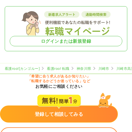
ログインまたは新規登録
看護roo![カンゴルー]
看護roo! 転職
神奈川県
川崎市
川崎市高
「希望に合う求人があるか知りたい」
「転職するかどうか迷っている」など
お気軽にご相談ください
登録して相談してみる