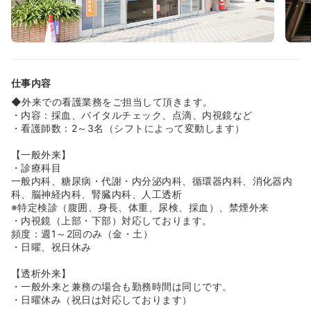
≪遠方からの方にもおすすめ≫
◆病院から徒歩5分の所に1Ｒの専用寮もあるので、遠方か
らの方にはご利用して頂けます★また、駐車場があるの
で、車通勤もして頂けます♪
仕事内容
◆外来での看護業務をご担当して頂きます。
・内容：採血、バイタルチェック、点滴、内視鏡など
・看護師数：2～3名（シフトによって変動します）
【一般外来】
・診療科目
一般内科、糖尿病・代謝・内分泌内科、循環器内科、消化器内
科、脳神経内科、腎臓内科、人工透析
※特定検診（腹囲、身長、体重、尿検、採血）、禁煙外来
・内視鏡（上部・下部）対応しております。
頻度：週1～2回のみ（金・土）
・日曜、祝日休み
【透析外来】
・一般外来と兼務の場合も勤務時間は同じです。
・日曜休み（祝日は対応しております）