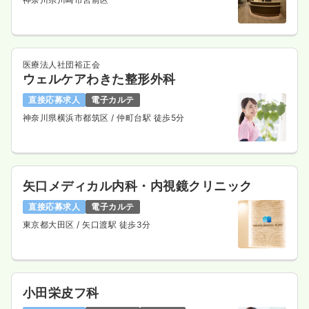
医療法人社団裕正会
ウェルケアわきた整形外科
直接応募求人
電子カルテ
神奈川県横浜市都筑区
/ 仲町台駅 徒歩5分
矢口メディカル内科・内視鏡クリニック
直接応募求人
電子カルテ
東京都大田区
/ 矢口渡駅 徒歩3分
小田栄皮フ科