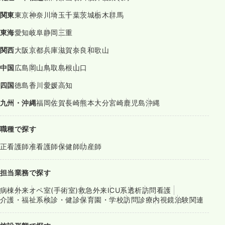
関東
東京
神奈川
埼玉
千葉
茨城
栃木
群馬
東海
愛知
岐阜
静岡
三重
関西
大阪
京都
兵庫
滋賀
奈良
和歌山
中国
広島
岡山
鳥取
島根
山口
四国
徳島
香川
愛媛
高知
九州・沖縄
福岡
佐賀
長崎
熊本
大分
宮崎
鹿児島
沖縄
職種で探す
正看護師
准看護師
保健師
助産師
担当業務で探す
病棟
外来
オペ室(手術室)
救急外来
ICU系
透析
訪問看護
介護・福祉系
検診・健診
保育園・学校
訪問診療
内視鏡
治験関連