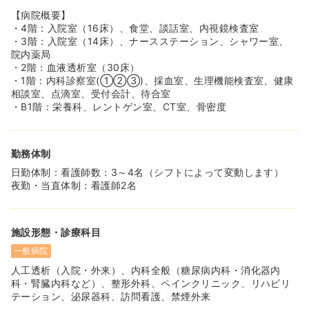
【病院概要】
・4階：入院室（16床）、食堂、談話室、内視鏡検査室
・3階：入院室（14床）、ナースステーション、シャワー室、
院内薬局
・2階：血液透析室（30床）
・1階：内科診察室(①②③)、採血室、生理機能検査室、健康
相談室、点滴室、受付会計、待合室
・B1階：栄養科、レントゲン室、CT室、骨密度
勤務体制
日勤体制：看護師数：3～4名（シフトによって変動します）
夜勤・当直体制：看護師2名
施設形態・診療科目
一般病院
人工透析（入院・外来）、内科全般（糖尿病内科・消化器内
科・腎臓内科など）、整形外科、ペインクリニック、リハビリ
テーション、泌尿器科、訪問看護、禁煙外来