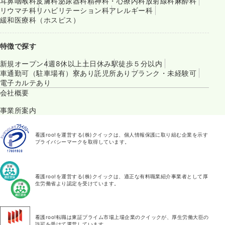
耳鼻咽喉科
皮膚科
泌尿器科
精神科・心療内科
放射線科
麻酔科
リウマチ科
リハビリテーション科
アレルギー科
緩和医療科（ホスピス）
特徴で探す
新規オープン
4週8休以上
土日休み
駅徒歩５分以内
車通勤可（駐車場有）
寮あり
託児所あり
ブランク・未経験可
電子カルテあり
会社概要
事業所案内
看護roo!を運営する(株)クイックは、個人情報保護に取り組む企業を示す
プライバシーマークを取得しています。
看護roo!を運営する(株)クイックは、適正な有料職業紹介事業者として厚
生労働省より認定を受けています。
看護roo!転職は東証プライム市場上場企業のクイックが、厚生労働大臣の
許可を受けて運営しています。