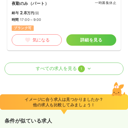
一時募集休止
夜勤のみ（パート）
2.8
給与
万円
/回
時間
17:00～9:00
ブランク可
気になる
詳細を見る
外来
一般病院
正・准看護師
すべての求人を見る
1
一時募集休止
日勤のみ（常勤）
25.0
給与
万円
/月
賞与2回
時間
8:30～18:00
イメージに合う求人は見つかりましたか？
他の求人も比較してみましょう！
日祝休み
年間休日120日
4週8休以上
ブランク可
第二新卒可
月給25万円以上可
条件が似ている求人
気になる
詳細を見る