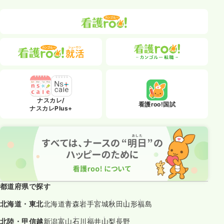
ナスカレ/
看護roo!国試
ナスカレPlus+
都道府県で探す
北海道・東北
北海道
青森
岩手
宮城
秋田
山形
福島
北陸・甲信越
新潟
富山
石川
福井
山梨
長野