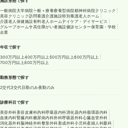
施設形態で探す
一般病院
大学病院
一般＋療養
療養型病院
精神科病院
クリニック
美容クリニック
訪問看護
介護施設
特別養護老人ホーム
介護老人保健施設
有料老人ホーム
デイケア・デイサービス
グループホーム
サ高住
障がい者施設
健診センター
保育園・学校
企業
年収で探す
300万円以上
400万円以上
500万円以上
600万円以上
700万円以上
800万円以上
勤務形態で探す
2交代
3交代
日勤のみ
夜勤のみ
診療科目で探す
美容外科
美容皮膚科
内科
呼吸器内科
消化器内科
循環器内科
血液内科
腎臓内科
糖尿病内科
外科
呼吸器外科
心臓血管外科
消化器外科
脳神経外科
整形外科
形成外科
小児科
産婦人科
眼科