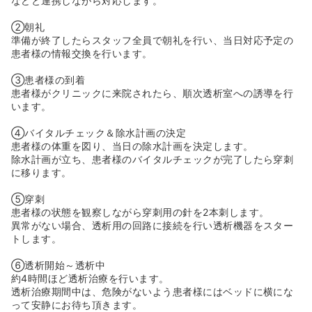
などと連携しながら対応します。
とも可能です。
◆｢感染対策｣や｢医療安全｣にもグループ全体で取り組んで
②朝礼
おり､小規模なクリニックでも､質の高い透析医療を提供し
準備が終了したらスタッフ全員で朝礼を行い、当日対応予定の
ています｡
患者様の情報交換を行います。
◆また、近隣の基幹病院とも医療連携しております。
③患者様の到着
≪プライベートと両立させながら働くことのできる環境で
患者様がクリニックに来院されたら、順次透析室への誘導を行
す♪≫
います。
◆結婚･出産への理解が深く､ワークライフバランスを推進
して｢残業ゼロ｣を目標に協力し合っています｡
④バイタルチェック＆除水計画の決定
◆善仁会グループとして時短正職員制度を運用しているた
患者様の体重を図り、当日の除水計画を決定します。
め、小さいお子様がいる等の方は勤務時間を短縮した上
除水計画が立ち、患者様のバイタルチェックが完了したら穿刺
で、正職員として働くこともご相談可能です♪
に移ります。
◆定時の勤務時間が7時間15分と短く設定されておりま
す。そのため、お仕事の後は都心エリアまで買い物に行く
⑤穿刺
等、オンオフを切り換えて働ける環境です！
患者様の状態を観察しながら穿刺用の針を2本刺します。
異常がない場合、透析用の回路に接続を行い透析機器をスター
≪福利厚生もしっかり♪≫
トします。
◆こじんまりとしたクリニックですが、関東圏で多くの透
析施設を展開している善仁会グループの関連施設なので、
⑥透析開始～透析中
福利厚生や研修制度もしっかり充実しており安心して働い
約4時間ほど透析治療を行います。
ていただけます！
透析治療期間中は、危険がないよう患者様にはベッドに横にな
◆独身寮完備・育休産休取得可能・食事補助あり等、様々
って安静にお待ち頂きます。