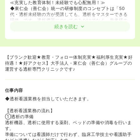
≪充実した教育体制！未経験でも心配無用！≫
◆東仁会（善仁会）統一の研修制度のコンセプトは「50
代・透析未経験の方が受講しても、透析をマスターできる
研修」です。透析機器についてのみだけでなく、患者様の
特性や、それに応じて看護師に求められる接遇等に関して
続きを読む
基礎の基礎から懇切丁寧に指導して頂けます。この研修を
経て透析未経験の方も仕事に順応し、現在多くの方がご活
躍されております！
◆入職後は横浜本部の研修センターもしくは吉祥寺あさひ
病院近隣の関連施設にて接遇に関する研修を1週間、手技の
【ブランク歓迎★教育・フォロー体制充実★福利厚生充実★好
研修を2週間受講します。また、その研修後は配属先施設
待遇！★好アクセス】大手法人・東仁会（善仁会）グループの
で2週間ほどの実践研修があります。また、フォローアッ
運営する透析専門クリニックです♪
プ研修を全員が受講し、さらに確かな技術を身につける事
が可能です♪
◆入職後2年間は担当がつき、ラダーを用いて指導・フォ
仕事内容
ローします。未経験の方も投げ出されることなく透析につ
いて学んでいけるので、安心して挑戦することができる環
◆透析看護業務を担当していただきます。
境です！
【透析看護業務の流れ】
≪センター病院との緊密な連携≫
①透析の準備
◆24時間365日｢横浜第一病院｣「吉祥寺あさひ病院」と連
透析機器、透析に使用する薬剤、ベッドの準備や消毒を行いま
携しております。シャントトラブルなどが発生した際は､迅
す。
速に対応してもらえるので安心です｡産休･育休などで人員
準備については看護師だけで行わず、臨床工学技士や看護助手
不足が生じた場合は､他クリニックからヘルプ要員を呼ぶこ