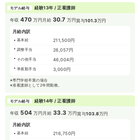
経験13年 / 正看護師
モデル給与
470
30.7
年収
万円
月給
万円
賞与
101.3
万円
月給内訳
基本給
211,500円
調整手当
26,057円
その他手当
46,004円
準夜勤手当
3,000円
※専門学校卒業の場合
※准看護師として2年間勤務。
経験14年 / 正看護師
モデル給与
504
33.3
年収
万円
月給
万円
賞与
103.8
万円
月給内訳
基本給
216,750円