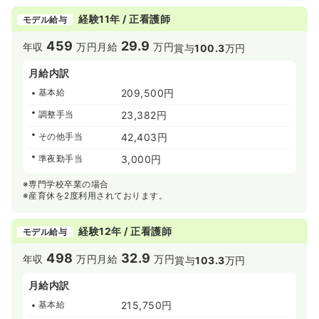
経験11年 / 正看護師
モデル給与
459
29.9
年収
万円
月給
万円
賞与
100.3
万円
月給内訳
基本給
209,500円
調整手当
23,382円
その他手当
42,403円
準夜勤手当
3,000円
※専門学校卒業の場合
※産育休を2度利用されております。
経験12年 / 正看護師
モデル給与
498
32.9
年収
万円
月給
万円
賞与
103.3
万円
月給内訳
基本給
215,750円