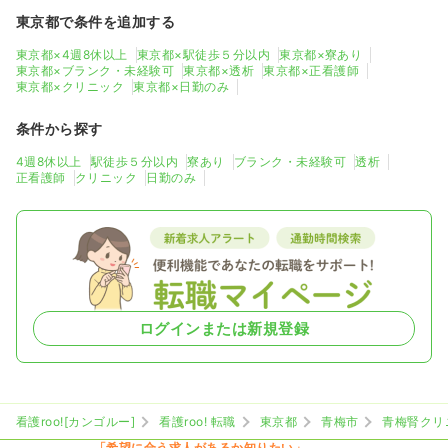
東京都で条件を追加する
東京都×4週8休以上
東京都×駅徒歩５分以内
東京都×寮あり
東京都×ブランク・未経験可
東京都×透析
東京都×正看護師
東京都×クリニック
東京都×日勤のみ
条件から探す
4週8休以上
駅徒歩５分以内
寮あり
ブランク・未経験可
透析
正看護師
クリニック
日勤のみ
ログインまたは新規登録
看護roo![カンゴルー]
看護roo! 転職
東京都
青梅市
青梅腎クリ
「希望に合う求人があるか知りたい」