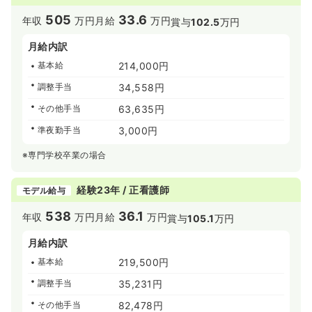
505
33.6
年収
万円
月給
万円
賞与
102.5
万円
月給内訳
基本給
214,000円
調整手当
34,558円
その他手当
63,635円
準夜勤手当
3,000円
※専門学校卒業の場合
経験23年 / 正看護師
モデル給与
538
36.1
年収
万円
月給
万円
賞与
105.1
万円
月給内訳
基本給
219,500円
調整手当
35,231円
その他手当
82,478円