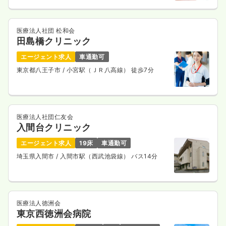
医療法人社団 松和会
田島橋クリニック
エージェント求人
車通勤可
東京都八王子市
/ 小宮駅（ＪＲ八高線） 徒歩7分
医療法人社団仁友会
入間台クリニック
エージェント求人
19床
車通勤可
埼玉県入間市
/ 入間市駅（西武池袋線） バス14分
医療法人徳洲会
東京西徳洲会病院