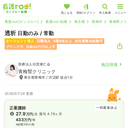
気になる
登録/ログイン
求人検索
メニュー
看護roo![カンゴルー]
看護roo! 転職
東京都
青梅市
青梅腎クリ
透析
日勤のみ / 常勤
エージェント求人
日曜休み
4週8休以上
担当業務未経験可
ブランク可
月給36万円以上可
医療法人社団東仁会
施設情報
青梅腎クリニック
東京都青梅市 / 河辺駅 徒歩1分
2026/07/24 更新
正看護師
一時募集休止
27.9
賞与 4.79ヶ月
万円
/月
433
万円
/年
※経験3年の例