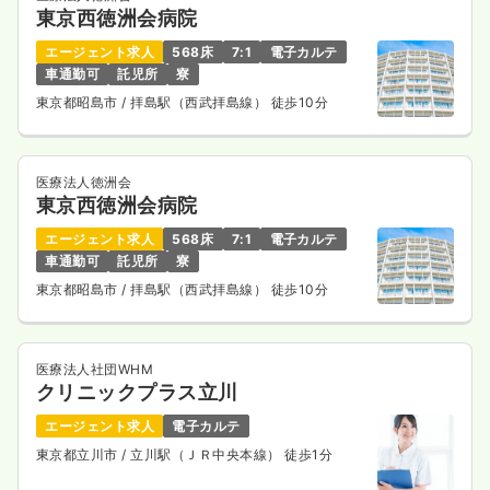
東京西徳洲会病院
エージェント求人
568床
7:1
電子カルテ
車通勤可
託児所
寮
東京都昭島市
/ 拝島駅（西武拝島線） 徒歩10分
医療法人徳洲会
東京西徳洲会病院
エージェント求人
568床
7:1
電子カルテ
車通勤可
託児所
寮
東京都昭島市
/ 拝島駅（西武拝島線） 徒歩10分
医療法人社団WHM
クリニックプラス立川
エージェント求人
電子カルテ
東京都立川市
/ 立川駅（ＪＲ中央本線） 徒歩1分