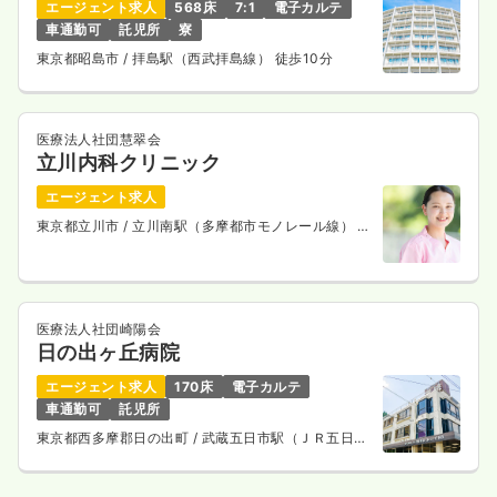
エージェント求人
568床
7:1
電子カルテ
車通勤可
託児所
寮
東京都昭島市
/ 拝島駅（西武拝島線） 徒歩10分
医療法人社団慧翠会
立川内科クリニック
エージェント求人
東京都立川市
/ 立川南駅（多摩都市モノレール線） 徒
歩1分
医療法人社団崎陽会
日の出ヶ丘病院
エージェント求人
170床
電子カルテ
車通勤可
託児所
東京都西多摩郡日の出町
/ 武蔵五日市駅（ＪＲ五日市
線） バス20分