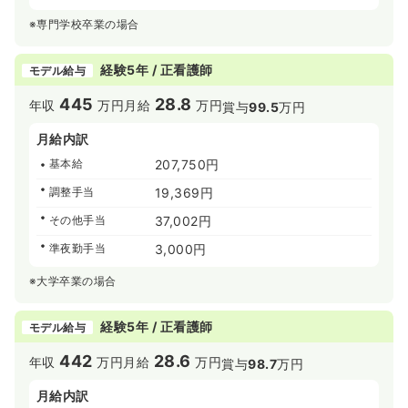
※専門学校卒業の場合
経験5年 / 正看護師
モデル給与
445
28.8
年収
万円
月給
万円
賞与
99.5
万円
月給内訳
基本給
207,750円
調整手当
19,369円
その他手当
37,002円
準夜勤手当
3,000円
※大学卒業の場合
経験5年 / 正看護師
モデル給与
442
28.6
年収
万円
月給
万円
賞与
98.7
万円
月給内訳