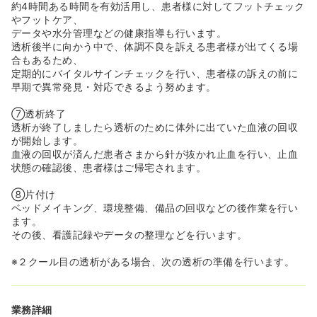
なサポートが受けられます♪
約4時間ある時間を有効活用し、患者様に対してフットチェック
やフットケア、
データや水分管理などの健康指導も行います。
透析後半に向かう中で、体調不良を訴える患者様が出てくる場
合もあるため、
定期的にバイタルサインチェックを行い、患者様の訴えの前に
早期で異常発見・対応できるよう努めます。
⑦透析終了
透析が終了しましたら透析のために体外に出ていた血液の回収
が開始します。
血液の回収が済んだ患者さまから針が抜かれ止血を行い、止血
状態の確認後、患者様はご帰宅されます。
⑧片付け
ベッドメイキング、環境整備、備品の回収などの後作業を行い
ます。
その後、看護記録やデータの整理などを行います。
※２クール目の透析がある場合、次の透析の準備を行います。
業務詳細