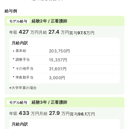
給与例
経験2年 / 正看護師
モデル給与
427
27.4
年収
万円
月給
万円
賞与
97.5
万円
月給内訳
基本給
203,750円
調整手当
15,357円
その他手当
31,601円
準夜勤手当
3,000円
※大学卒業の場合
経験3年 / 正看護師
モデル給与
433
27.9
年収
万円
月給
万円
賞与
98.1
万円
月給内訳