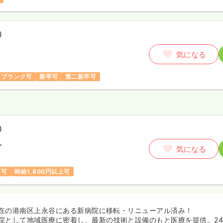
）
気になる
ブランク可
新卒可
第二新卒可
）
〜
気になる
ク可
時給1,800円以上可
、現在の港南区上永谷にある新病院に移転・リニューアル済み！
院として地域医療に密着し、最新の技術と設備のもと医療を提供。2