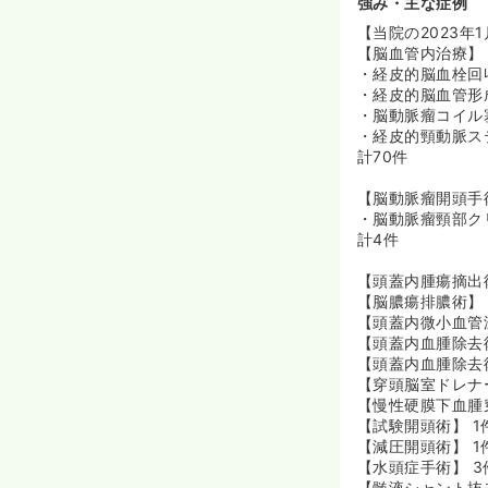
強み・主な症例
【当院の2023年
【脳血管内治療】
・経皮的脳血栓回
・経皮的脳血管形
・脳動脈瘤コイル
・経皮的頸動脈ス
計70件
【脳動脈瘤開頭手
・脳動脈瘤頸部ク
計4件
【頭蓋内腫瘍摘出術
【脳膿瘍排膿術】 
【頭蓋内微小血管減
【頭蓋内血腫除去
【頭蓋内血腫除去
【穿頭脳室ドレナ
【慢性硬膜下血腫穿
【試験開頭術】 1
【減圧開頭術】 1
【水頭症手術】 3
【髄液シャント抜去