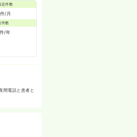
指定件数
0件/月
術件数
1件/年
が夜間電話と患者と