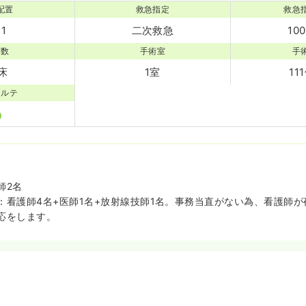
配置
救急指定
救急
:1
二次救急
10
床数
手術室
手
1床
1室
11
カルテ
師2名
：看護師4名+医師1名+放射線技師1名。事務当直がない為、看護師
応をします。