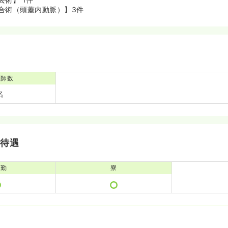
合術（頭蓋内動脈）】3件
医師数
名
・待遇
通勤
寮