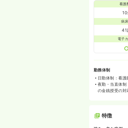
看護
10
病
4
電子
勤務体制
日勤体制：看護
夜勤・当直体制
の金銭授受の対
特徴