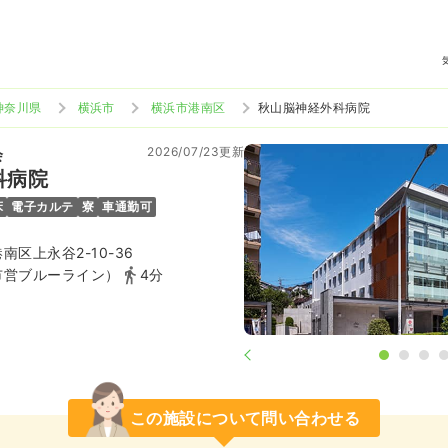
神奈川県
横浜市
横浜市港南区
秋山脳神経外科病院
2026/07/23更新
会
科病院
床
電子カルテ
寮
車通勤可
区上永谷2-10-36
市営ブルーライン）
4分
この施設について問い合わせる