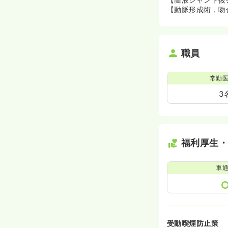
【動脈形成術，吻
職員
常勤
3
福利厚生
車
受動喫煙防止策