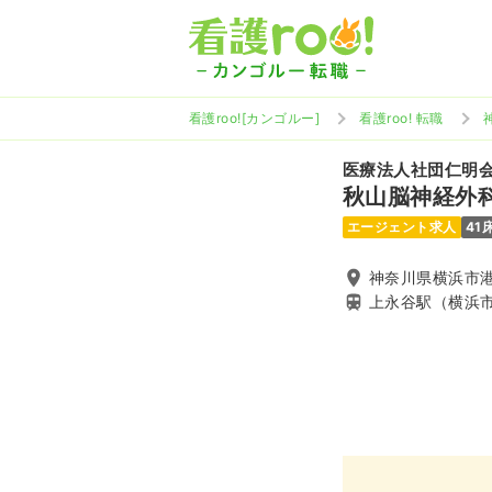
看護roo![カンゴルー]
看護roo! 転職
医療法人社団仁明
秋山脳神経外
エージェント求人
41
神奈川県横浜市港南
上永谷駅（横浜