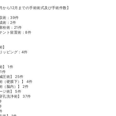
1月から12月までの手術術式及び手術件数】
収術：39件
成術：2件
塞栓術：21件
テント留置術：8件
術】
リッピング：4件
】 1件
1件
圧術】 25件
術（硬膜下）】 4件
術（脳内）】 2件
ージ術】 5件
孔洗浄術】 37件
件
件
件
術】 1件