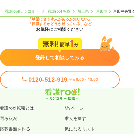
看護roo![カンゴルー]
看護roo! 転職
埼玉県
戸田市
戸田中央腎
「希望に合う求人があるか知りたい」
「転職するかどうか迷っている」など
お気軽にご相談ください
登録して相談してみる
0120-512-919
平日9:00～18:00
看護roo!転職とは
Myページ
選考状況
求人を探す
応募書類を作る
気になるリスト