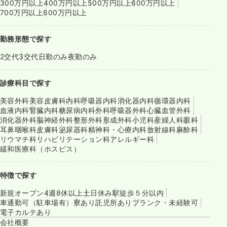
300万円以上
400万円以上
500万円以上
600万円以上
700万円以上
800万円以上
勤務形態で探す
2交代
3交代
日勤のみ
夜勤のみ
診療科目で探す
美容外科
美容皮膚科
内科
呼吸器内科
消化器内科
循環器内科
血液内科
腎臓内科
糖尿病内科
外科
呼吸器外科
心臓血管外科
消化器外科
脳神経外科
整形外科
形成外科
小児科
産婦人科
眼科
耳鼻咽喉科
皮膚科
泌尿器科
精神科・心療内科
放射線科
麻酔科
リウマチ科
リハビリテーション科
アレルギー科
緩和医療科（ホスピス）
特徴で探す
新規オープン
4週8休以上
土日休み
駅徒歩５分以内
車通勤可（駐車場有）
寮あり
託児所あり
ブランク・未経験可
電子カルテあり
会社概要