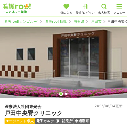
気になる
登録/ログイン
求人検索
メニュー
看護roo![カンゴルー]
看護roo! 転職
埼玉県
戸田市
戸田中央腎
2026/08/04更新
医療法人社団東光会
戸田中央腎クリニック
エージェント求人
電子カルテ
寮
託児所
車通勤可