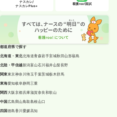
ナスカレ/
看護roo!国試
ナスカレPlus+
都道府県で探す
北海道・東北
北海道
青森
岩手
宮城
秋田
山形
福島
北陸・甲信越
新潟
富山
石川
福井
山梨
長野
関東
東京
神奈川
埼玉
千葉
茨城
栃木
群馬
東海
愛知
岐阜
静岡
三重
関西
大阪
京都
兵庫
滋賀
奈良
和歌山
中国
広島
岡山
鳥取
島根
山口
四国
徳島
香川
愛媛
高知