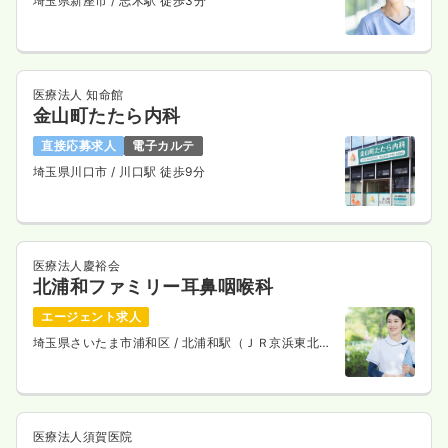
埼玉県新座市
/ 志木駅 徒歩3分
医療法人 知命館
金山町たたら内科
直接応募求人
電子カルテ
埼玉県川口市
/ 川口駅 徒歩9分
医療法人慶裕会
北浦和ファミリー耳鼻咽喉科
エージェント求人
埼玉県さいたま市浦和区
/ 北浦和駅（ＪＲ京浜東北
線） 徒歩4分
医療法人須賀医院