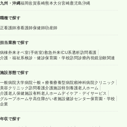
九州・沖縄
福岡
佐賀
長崎
熊本
大分
宮崎
鹿児島
沖縄
職種で探す
正看護師
准看護師
保健師
助産師
担当業務で探す
病棟
外来
オペ室(手術室)
救急外来
ICU系
透析
訪問看護
介護・福祉系
検診・健診
保育園・学校
訪問診療
内視鏡
治験関連
施設形態で探す
一般病院
大学病院
一般＋療養
療養型病院
精神科病院
クリニック
美容クリニック
訪問看護
介護施設
特別養護老人ホーム
介護老人保健施設
有料老人ホーム
デイケア・デイサービス
グループホーム
サ高住
障がい者施設
健診センター
保育園・学校
企業
年収で探す