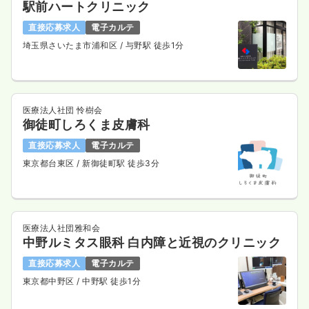
駅前ハートクリニック
直接応募求人
電子カルテ
埼玉県さいたま市浦和区
/ 与野駅 徒歩1分
医療法人社団 怜樹会
御徒町しろくま皮膚科
直接応募求人
電子カルテ
東京都台東区
/ 新御徒町駅 徒歩3分
医療法人社団雅和会
中野ルミタス眼科 白内障と近視のクリニック
直接応募求人
電子カルテ
東京都中野区
/ 中野駅 徒歩1分