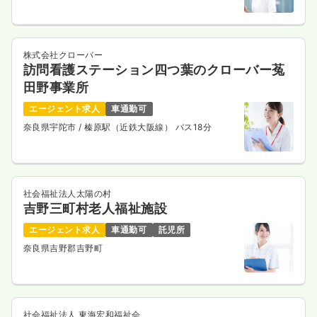
株式会社クローバー
訪問看護ステーション四つ葉のクローバー菟
田野事業所
エージェント求人
車通勤可
奈良県宇陀市
/ 榛原駅（近鉄大阪線） バス18分
社会福祉法人太陽の村
吉野三町村老人福祉施設
エージェント求人
車通勤可
託児所
奈良県吉野郡吉野町
社会福祉法人 東海宏和福祉会