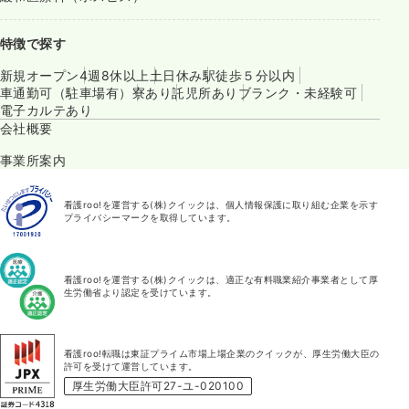
特徴で探す
新規オープン
4週8休以上
土日休み
駅徒歩５分以内
車通勤可（駐車場有）
寮あり
託児所あり
ブランク・未経験可
電子カルテあり
会社概要
事業所案内
看護roo!を運営する(株)クイックは、個人情報保護に取り組む企業を示す
プライバシーマークを取得しています。
看護roo!を運営する(株)クイックは、適正な有料職業紹介事業者として厚
生労働省より認定を受けています。
看護roo!転職は東証プライム市場上場企業のクイックが、厚生労働大臣の
許可を受けて運営しています。
厚生労働大臣許可27-ユ-020100