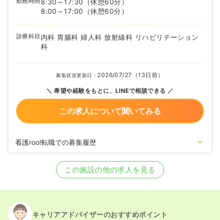
勤務時間
8:30～17:30
（休憩60分）
8:00～17:00
（休憩60分）
診療科目
内科 胃腸科 婦人科 放射線科 リハビリテーション
科
2026/07/27（13日前）
募集状況更新日：
希望や経験をもとに、LINEで相談できる
この求人について聞いてみる
看護roo!転職での募集履歴
2025/08/28
保健師の募集を開始
2024/09/25
保健師の募集を休止
この施設の他の求人を見る
2024/01/25
保健師の募集を開始
2023/07/12
保健師の募集を休止
2022/09/21
保健師を募集中
キャリアアドバイザーのおすすめポイント