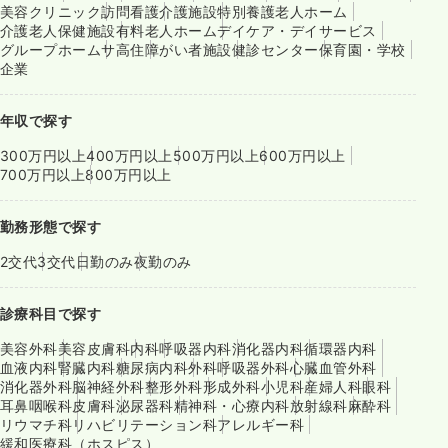
美容クリニック
訪問看護
介護施設
特別養護老人ホーム
介護老人保健施設
有料老人ホーム
デイケア・デイサービス
グループホーム
サ高住
障がい者施設
健診センター
保育園・学校
企業
年収で探す
300万円以上
400万円以上
500万円以上
600万円以上
700万円以上
800万円以上
勤務形態で探す
2交代
3交代
日勤のみ
夜勤のみ
診療科目で探す
美容外科
美容皮膚科
内科
呼吸器内科
消化器内科
循環器内科
血液内科
腎臓内科
糖尿病内科
外科
呼吸器外科
心臓血管外科
消化器外科
脳神経外科
整形外科
形成外科
小児科
産婦人科
眼科
耳鼻咽喉科
皮膚科
泌尿器科
精神科・心療内科
放射線科
麻酔科
リウマチ科
リハビリテーション科
アレルギー科
緩和医療科（ホスピス）