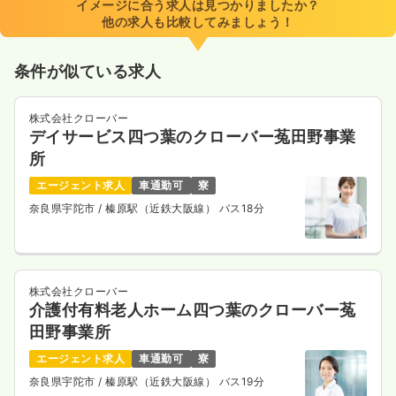
イメージに合う求人は見つかりましたか？
他の求人も比較してみましょう！
条件が似ている求人
株式会社クローバー
デイサービス四つ葉のクローバー菟田野事業
所
エージェント求人
車通勤可
寮
奈良県宇陀市
/ 榛原駅（近鉄大阪線） バス18分
株式会社クローバー
介護付有料老人ホーム四つ葉のクローバー菟
田野事業所
エージェント求人
車通勤可
寮
奈良県宇陀市
/ 榛原駅（近鉄大阪線） バス19分