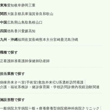
東海
愛知
岐阜
静岡
三重
関西
大阪
京都
兵庫
滋賀
奈良
和歌山
中国
広島
岡山
鳥取
島根
山口
四国
徳島
香川
愛媛
高知
九州・沖縄
福岡
佐賀
長崎
熊本
大分
宮崎
鹿児島
沖縄
職種で探す
正看護師
准看護師
保健師
助産師
担当業務で探す
病棟
外来
オペ室(手術室)
救急外来
ICU系
透析
訪問看護
介護・福祉系
検診・健診
保育園・学校
訪問診療
内視鏡
治験関連
施設形態で探す
一般病院
大学病院
一般＋療養
療養型病院
精神科病院
クリニック