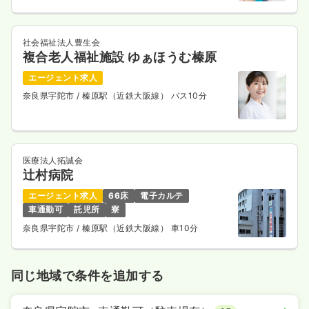
社会福祉法人豊生会
複合老人福祉施設 ゆぁほうむ榛原
エージェント求人
奈良県宇陀市
/ 榛原駅（近鉄大阪線） バス10分
医療法人拓誠会
辻村病院
エージェント求人
66床
電子カルテ
車通勤可
託児所
寮
奈良県宇陀市
/ 榛原駅（近鉄大阪線） 車10分
同じ地域で条件を追加する