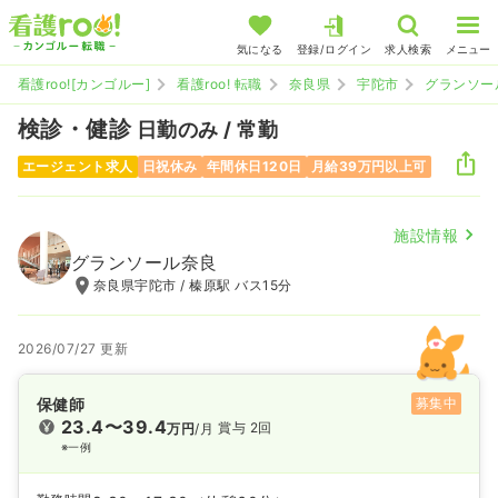
気になる
登録/ログイン
求人検索
メニュー
看護roo![カンゴルー]
看護roo! 転職
奈良県
宇陀市
グランソー
検診・健診
日勤のみ / 常勤
エージェント求人
日祝休み
年間休日120日
月給39万円以上可
施設情報
グランソール奈良
奈良県宇陀市 / 榛原駅 バス15分
2026/07/27 更新
保健師
募集中
23.4〜39.4
賞与 2回
万円
/月
※一例