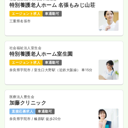
特別養護老人ホーム 名張もみじ山荘
エージェント求人
車通勤可
三重県名張市
社会福祉法人室生会
特別養護老人ホーム室生園
エージェント求人
車通勤可
奈良県宇陀市
/ 室生口大野駅（近鉄大阪線） 車15分
医療法人豊生会
加藤クリニック
直接応募求人
車通勤可
奈良県宇陀市
/ 榛原駅 徒歩20分