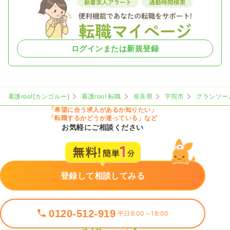
ログインまたは新規登録
看護roo![カンゴルー]
看護roo! 転職
奈良県
宇陀市
グランソー
「希望に合う求人があるか知りたい」
「転職するかどうか迷っている」など
お気軽にご相談ください
登録して相談してみる
0120-512-919
平日9:00～18:00