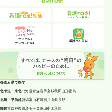
ナスカレ/
看護roo!国試
ナスカレPlus+
都道府県で探す
北海道・東北
北海道
青森
岩手
宮城
秋田
山形
福島
北陸・甲信越
新潟
富山
石川
福井
山梨
長野
関東
東京
神奈川
埼玉
千葉
茨城
栃木
群馬