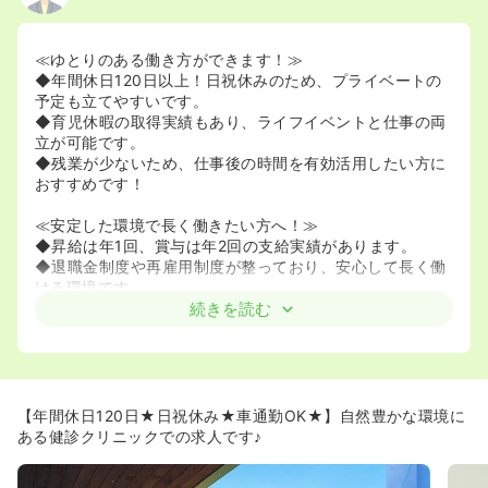
≪ゆとりのある働き方ができます！≫
◆年間休日120日以上！日祝休みのため、プライベートの
予定も立てやすいです。
◆育児休暇の取得実績もあり、ライフイベントと仕事の両
立が可能です。
◆残業が少ないため、仕事後の時間を有効活用したい方に
おすすめです！
≪安定した環境で長く働きたい方へ！≫
◆昇給は年1回、賞与は年2回の支給実績があります。
◆退職金制度や再雇用制度が整っており、安心して長く働
ける環境です。
続きを読む
≪保健師として専門性を磨けます！≫
◆自然に恵まれた環境の中で、最新鋭・最高機種を用いた
総合精密検診に携わることができます。
◆免疫細胞治療の実績もある医療施設で、保健師としての
経験を積んでいけます！
【年間休日120日★日祝休み★車通勤OK★】自然豊かな環境に
ある健診クリニックでの求人です♪
≪働く環境が魅力的です！≫
◆2001年度グッドデザイン賞を受賞した、リゾートホテル